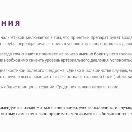
ения
альгетиков заключается в том, что принятый препарат будет возде
ть грубо, перенервничал — принял успокоительное, поднялось давле
всегда точно знает и понимает, из-за чего именно болит у него голо
ли необходимо снизить уровень артериального давления, успокоитьс
иагностикой болевого синдрома. Однако в большинстве случаев, ч
хотя лучше всего помогают те лекарства от головной боли (таблетк
ть общие принципы терапии. Среди них можно назвать такие.
омендуется ознакомиться с аннотацией, учесть особенности случая
, потому самостоятельно принимать медикаменты в большинстве сл