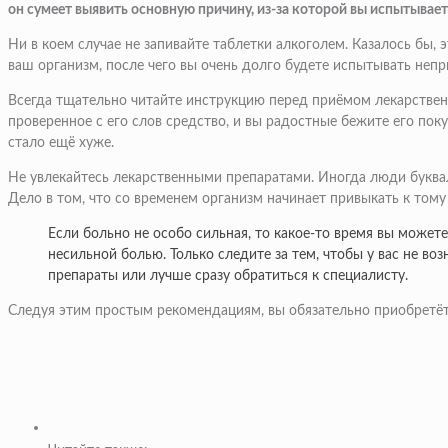
он сумеет выявить основную причину, из-за которой вы испытывае
Ни в коем случае не запивайте таблетки алкоголем. Казалось бы
ваш организм, после чего вы очень долго будете испытывать неп
Всегда тщательно читайте инструкцию перед приёмом лекарственн
проверенное с его слов средство, и вы радостные бежите его пок
стало ещё хуже.
Не увлекайтесь лекарственными препаратами. Иногда люди букваль
Дело в том, что со временем организм начинает привыкать к тому
Если больно не особо сильная, то какое-то время вы может
несильной болью. Только следите за тем, чтобы у вас не в
препараты или лучше сразу обратиться к специалисту.
Следуя этим простым рекомендациям, вы обязательно приобретёте