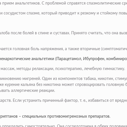
 прием анальгетиков. С проблемой справятся спазмолитические ср
ри сосудистом спазме, который приводит к резкому и стойкому по
оба после болей в спине и суставах. Принято считать, что она вы
чается головная боль напряжения, а также вторичные (симптомати
 ненаркотические анальгетики (Парацетамол, Ибупрофен, комбиниро
массаж, методы релаксации, психотерапию, лечебную гимнастику.
икновению мигреней. Один из компонентов табака, никотин, стимул
е курение кальяна без никотина может спровоцировать головную б
ывать аллергические реакции.
арств. Если устранить причинный фактор, т. е., избавиться от вре
триптанов – специальных противомигренозных препаратов.
 определить самостоятельно. Она сосредоточена в обеих половинах