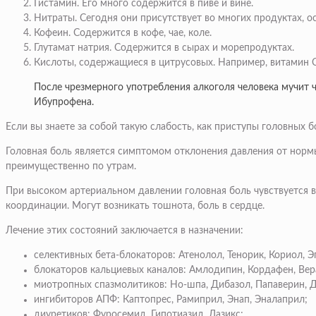
Гистамин. Его много содержится в пиве и вине.
Нитраты. Сегодня они присутствует во многих продуктах, ос
Кофеин. Содержится в кофе, чае, коле.
Глутамат натрия. Содержится в сырах и морепродуктах.
Кислоты, содержащиеся в цитрусовых. Например, витамин С
После чрезмерного употребления алкоголя человека мучит
Ибупрофена.
Если вы знаете за собой такую слабость, как приступы головных
Головная боль является симптомом отклонения давления от нормы
преимущественно по утрам.
При высоком артериальном давлении головная боль чувствуется 
координации. Могут возникать тошнота, боль в сердце.
Лечение этих состояний заключается в назначении:
селективных бета-блокаторов: Атенолол, Тенорик, Кориол, Э
блокаторов кальциевых каналов: Амлодипин, Кордафен, Вер
миотропных спазмолитиков: Но-шпа, Дибазол, Папаверин, Д
ингибиторов АПФ: Каптопрес, Рамиприл, Энап, Эналаприл;
диуретиков: Фуросемид, Гипотиазид, Лазикс;