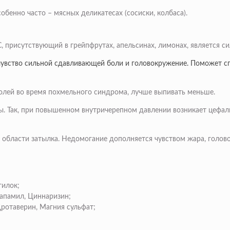
обенно часто – мясных деликатесах (сосиски, колбаса).
, присутствующий в грейпфрутах, апельсинах, лимонах, является с
 чувство сильной сдавливающей боли и головокружение. Поможет с
 болей во время похмельного синдрома, лучше выпивать меньше.
. Так, при повышенном внутричерепном давлении возникает цефалг
в области затылка. Недомогание дополняется чувством жара, голо
гилок;
апамил, Циннаризин;
ротаверин, Магния сульфат;