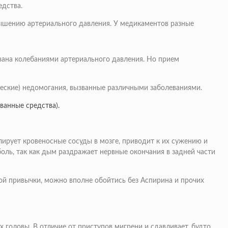
едства.
вышению артериального давления. У медикаментов разные
звана колебаниями артериального давления. Но прием
ческие) недомогания, вызванные различными заболеваниями.
ванные средства).
ирует кровеносные сосуды в мозге, приводит к их сужению и
оль, так как дым раздражает нервные окончания в задней части
дной привычки, можно вполне обойтись без Аспирина и прочих
 головы. В отличие от приступов мигрени и сдавливает, будто