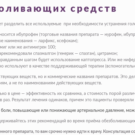
оливающих средств
ет разделить все используемые при необходимости устранения гол
осится ибупрофен (торговые названия препарата — нурофен, ибупр
ые наименования — ларфикс, ксефокам);
миг или же антимигрен 100;
рекомендовали спазмалгон (генерик — спазган), цитрамон;
правданным шагом будет использование каптопресса. Или же нифе
но используют в качестве поддерживающей терапии (вспомогатель
твующих веществ, но и коммерческие названия препаратов. Это дела
иям, а не по наименованиям действующих веществ.
ко в цене — эффективность их сравнима, а стоимость порой различ
 раз. Результат лечения одинаков, причем это пациенты проверяли
й боли, повышающие или понижающие артериальное давление, можн
идерживайтесь этих рекомендаций во время приёма обезболивающих
нного препарата, то вам срочно нужно идти к врачу. Консультация с