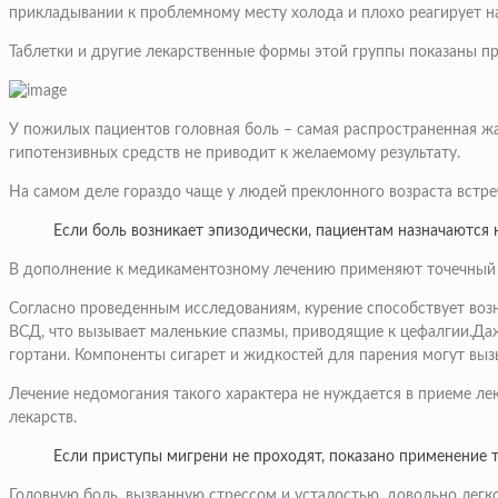
прикладывании к проблемному месту холода и плохо реагирует на
Таблетки и другие лекарственные формы этой группы показаны п
У пожилых пациентов головная боль – самая распространенная жал
гипотензивных средств не приводит к желаемому результату.
На самом деле гораздо чаще у людей преклонного возраста встре
Если боль возникает эпизодически, пациентам назначаются
В дополнение к медикаментозному лечению применяют точечный 
Согласно проведенным исследованиям, курение способствует возн
ВСД, что вызывает маленькие спазмы, приводящие к цефалгии.Даж
гортани. Компоненты сигарет и жидкостей для парения могут выз
Лечение недомогания такого характера не нуждается в приеме лек
лекарств.
Если приступы мигрени не проходят, показано применение 
Головную боль, вызванную стрессом и усталостью, довольно легко