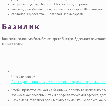
нитратов: Сустак, Нитронг, Нитросорбид, Эринит;
альфа-адреноблокаторов, ганглиоблокаторов: Фентоламин, 
сартанов: Ирбесартан, Лозартан, Телмисартан.
Базилик
Как снять головную боль без лекарств быстро. Здесь нам пригод
снимая спазм.
Читайте также:
Писк в ушах: причины, если в голове с одной стороны и по
Чтобы приготовить чай из базилика, положите несколько све
возымел как лечебный, так и профилактический эффект, дост
Базилик от головной боли можно применять не только как ч