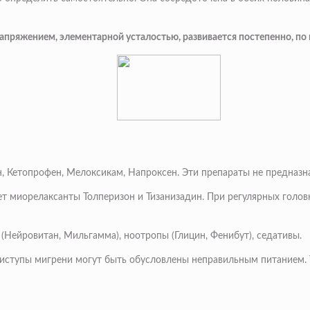
енапряжением, элементарной усталостью, развивается постепенно, по
 Кетопрофен, Мелоксикам, Напроксен. Эти препараты не предназн
т миорелаксанты Толперизон и Тизанизадин. При регулярных голо
(Нейровитан, Мильгамма), ноотропы (Глицин, Фенибут), седативы.
риступы мигрени могут быть обусловлены неправильным питанием. 