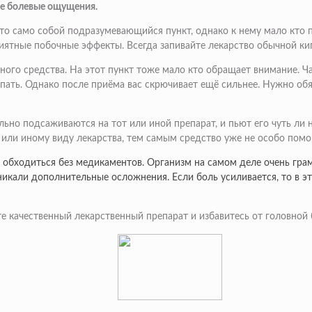
те болевые ощущения.
, это само собой подразумевающийся пункт, однако к нему мало кт
риятные побочные эффекты. Всегда запивайте лекарство обычной кип
ого средства. На этот пункт тоже мало кто обращает внимание. Ча
упать. Однако после приёма вас скрючивает ещё сильнее. Нужно об
но подсаживаются на тот или иной препарат, и пьют его чуть ли н
 или иному виду лекарства, тем самым средство уже не особо помо
е обходиться без медикаментов. Организм на самом деле очень гра
озникали дополнительные осложнения. Если боль усиливается, то в 
 качественный лекарственный препарат и избавитесь от головной б