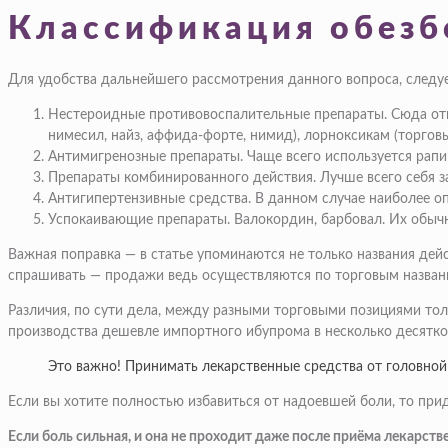
Классификация обезб
Для удобства дальнейшего рассмотрения данного вопроса, следу
Нестероидные противовоспалительные препараты. Сюда отн
нимесил, найз, аффида-форте, нимид), лорноксикам (торгов
Антимигренозные препараты. Чаще всего используется рапи
Препараты комбинированного действия. Лучше всего себя за
Антигипертензивные средства. В данном случае наиболее о
Успокаивающие препараты. Валокордин, барбовал. Их обыч
Важная поправка — в статье упоминаются не только названия дейс
спрашивать — продажи ведь осуществляются по торговым назван
Различия, по сути дела, между разными торговыми позициями толь
производства дешевле импортного ибупрома в несколько десятков
Это важно! Принимать лекарственные средства от головно
Если вы хотите полностью избавиться от надоевшей боли, то пр
Если боль сильная, и она не проходит даже после приёма лекарстве