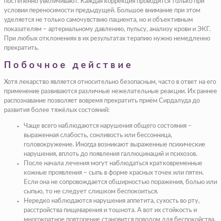
постепенно увеличивают. Каждая коррекция проводится только при
условии переносимости предыдущей. Большое внимание при этом
уделяется не только самочувствию пациента, но и объективным
показателям – артериальному давлению, пульсу, анализу крови и ЭКГ.
При любых отклонениях в их результатах терапию нужно немедленно
прекратить.
Побочное действие
Хотя лекарство является относительно безопасным, часто в ответ на его
применение развиваются различные нежелательные реакции. Их раннее
распознавание позволяет вовремя прекратить приём Сирдалуда до
развития более тяжёлых состояний:
Чаще всего наблюдаются нарушения общего состояния –
выраженная слабость, сонливость или бессонница,
головокружение. Иногда возникают выраженные психические
нарушения, вплоть до появления галлюцинаций и психозов.
После начала лечения могут наблюдаться кратковременные
кожные проявления – сыпь в форме красных точек или пятен.
Если она не сопровождается обширностью поражения, болью или
сыпью, то не следует слишком беспокоиться.
Нередко наблюдаются нарушения аппетита, сухость во рту,
расстройства пищеварения и тошнота. А вот их стойкость и
многократное повторение становится поводом для беспокойства.