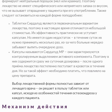
формирует нейтральный порошок (мел или крахмал). Поэтому
лекарство не имеет специфического или неприятного запаха со вкусом,
что не вызывает отвращения у пациента при его употреблении. Также
следует остановиться на каждой форме поподробнее:
Таблетки Сирдалуд являются первоначальным вариантом
лекарства, поэтому в настоящее время отличаются небольшой
стоимостью. Их эффективность практически не уступает
капсулам. Но имеется один недостаток – в течение суток их
нужно принимать несколько раз, из-за чего больные нередко
забывают выпить очередную дозу.
Капсулы называются Сирдалуд МР – они характеризуются
контролируемым выделением активного компонента. Поэтому в
них содержится сразу же суточная дозировка – после одного
приёма лекарство постепенно поступает в кровоток в течение
дня. Но за такой эффект необходимо платить, что повлияло на
цену препарата.
Выбор лекарственной формы полностью зависит от
лечащего врача – он решает в пользу таблеток или
капсул, исходя из особенностей течения остеохондроза у
каждого пациента.
Механизм действия