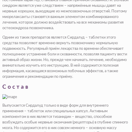
постоянный характер, становясь главной причиной скованности. Болевой
синдром является уже следствием – напряжённые мышцы давят на
нервные корешки, выходящие из межпозвоночных отверстий. Поэтому
миорелаксанты становятся важным элементом комбинированного
лечения, которое должно воздействовать на все механизмы развития
остеохондроза позвоночника.
Одним из таких препаратов является Сирдалуд – таблетки этого
средства позволяют временно вернуть позвоночнику нормальную
подвижность. Регулярный приём лекарства по времени обеспечивает
полноценное устранение боли и скованности, позволяя пациенту вести
активный образ жизни. Но, прежде чем начинать лечение, необходимо
внимательно изучить его инструкцию. В ней содержится полезная
информация, касающаяся возможных побочных эффектов, а также
ограничения и рекомендации по приёму.
Состав
Выпускается Сирдалуд только в виде форм для внутреннего
применения – таблеток или специальных капсул. Активным
компонентом в них является тизанидин – вещество, способное
возбуждать особые нервные окончания (рецепторы) в глубине спинного
мозга. Но содержится его в них совсем немного – основную массу