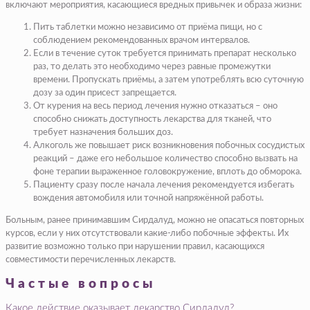
включают мероприятия, касающиеся вредных привычек и образа жизни:
Пить таблетки можно независимо от приёма пищи, но с
соблюдением рекомендованных врачом интервалов.
Если в течение суток требуется принимать препарат несколько
раз, то делать это необходимо через равные промежутки
времени. Пропускать приёмы, а затем употреблять всю суточную
дозу за один присест запрещается.
От курения на весь период лечения нужно отказаться – оно
способно снижать доступность лекарства для тканей, что
требует назначения больших доз.
Алкоголь же повышает риск возникновения побочных сосудистых
реакций – даже его небольшое количество способно вызвать на
фоне терапии выраженное головокружение, вплоть до обморока.
Пациенту сразу после начала лечения рекомендуется избегать
вождения автомобиля или точной напряжённой работы.
Больным, ранее принимавшим Сирдалуд, можно не опасаться повторных
курсов, если у них отсутствовали какие-либо побочные эффекты. Их
развитие возможно только при нарушении правил, касающихся
совместимости перечисленных лекарств.
Частые вопросы
Какое действие оказывает лекарство Сирдалуд?