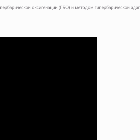
пербарической оксигенации (ГБО) и методом гипербарической адап