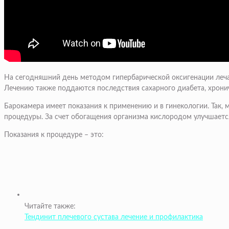
На сегодняшний день методом гипербарической оксигенации лечат
Лечению также поддаются последствия сахарного диабета, хрониче
Барокамера имеет показания к применению и в гинекологии. Так,
процедуры. За счет обогащения организма кислородом улучшаетс
Показания к процедуре – это:
Читайте также:
Тендинит плечевого сустава лечение и профилактика