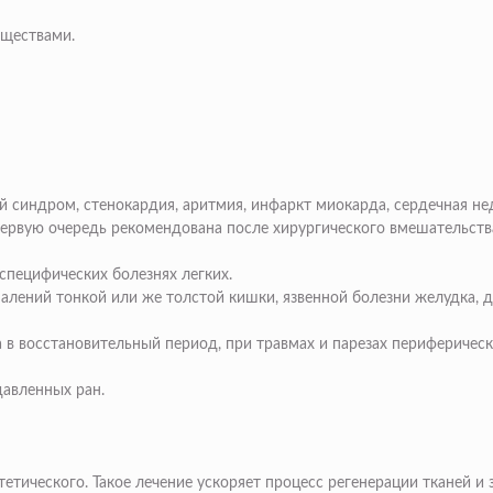
еществами.
й синдром, стенокардия, аритмия, инфаркт миокарда, сердечная не
рвую очередь рекомендована после хирургического вмешательства)
специфических болезнях легких.
палений тонкой или же толстой кишки, язвенной болезни желудка,
 в восстановительный период, при травмах и парезах периферическ
давленных ран.
тетического. Такое лечение ускоряет процесс регенерации тканей и