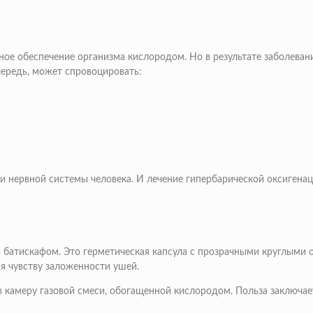
ное обеспечение организма кислородом. Но в результате заболевани
чередь, может спровоцировать:
и нервной системы человека. И лечение гипербарической оксигена
атискафом. Это герметическая капсула с прозрачными круглыми ок
ся чувству заложенности ушей.
в камеру газовой смеси, обогащенной кислородом. Польза заключа