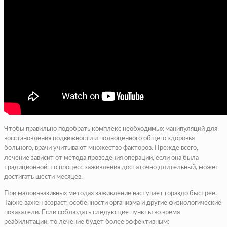
Чтобы правильно подобрать комплекс необходимых манипуляций для
восстановления подвижности и полноценного общего здоровья
больного, врачи учитывают множество факторов. Прежде всего,
лечение зависит от метода проведения операции, если она была
традиционной, то процесс заживления достаточно длительный, может
достигать шести месяцев.
При малоинвазивных методах заживление наступает гораздо быстрее.
Также важен возраст, особенности организма и другие физиологические
показатели. Если соблюдать следующие пункты во время
реабилитации, то лечение будет более эффективным: