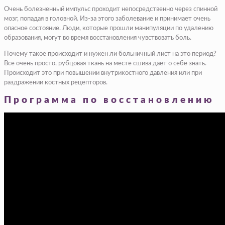
Очень болезненный импульс проходит непосредственно через спинной
мозг, попадая в головной. Из-за этого заболевание и принимает очень
опасное состояние. Люди, которые прошли манипуляции по удалению
образования, могут во время восстановления чувствовать боль.
Почему такое происходит и нужен ли больничный лист на это период?
Все очень просто, рубцовая ткань на месте сшива дает о себе знать.
Происходит это при повышении внутрикостного давления или при
раздражении костных рецепторов.
Программа по восстановлению