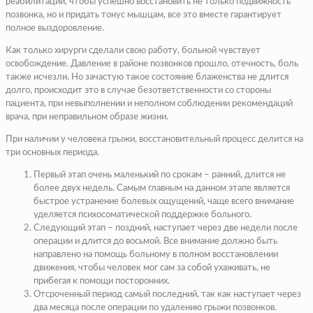
реабилитации, чтобы успешно восстановить не только подвижность
позвонка, но и придать тонус мышцам, все это вместе гарантирует
полное выздоровление.
Как только хирурги сделали свою работу, больной чувствует
освобождение. Давление в районе позвонков прошло, отечность, боль
также исчезли. Но зачастую такое состояние блаженства не длится
долго, происходит это в случае безответственности со стороны
пациента, при невыполнении и неполном соблюдении рекомендаций
врача, при неправильном образе жизни.
При наличии у человека грыжи, восстановительный процесс делится на
три основных периода.
Первый этап очень маленький по срокам – ранний, длится не
более двух недель. Самым главным на данном этапе является
быстрое устранение болевых ощущений, чаще всего внимание
уделяется психосоматической поддержке больного.
Следующий этап – поздний, наступает через две недели после
операции и длится до восьмой. Все внимание должно быть
направлено на помощь больному в полном восстановлении
движения, чтобы человек мог сам за собой ухаживать, не
прибегая к помощи посторонних.
Отсроченный период самый последний, так как наступает через
два месяца после операции по удалению грыжи позвонков.