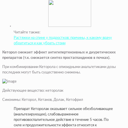
Читайте также:
Растяжки на спине у подростков: причины, к какому врачу
обратиться и как убрать стрии
Кеторол снижает эффект антигипертензивных и диуретических
препаратов (т.к. снижается синтез простагландинов в почках).
При комбинировании Кеторола с опиоидными анальгетиками дозы
последних могут быть существенно снижены.
Действующее вещество: кеторолак
Синонимы: Кеторол, Кетанов, Долак, Кетофрил
Препарат Кеторолак оказывает сильное обезболивающее
(анальгезирующее), слабовыраженное
противовоспалительное действие в течение 5 часов. По
силе и продолжительности эффекта относится к