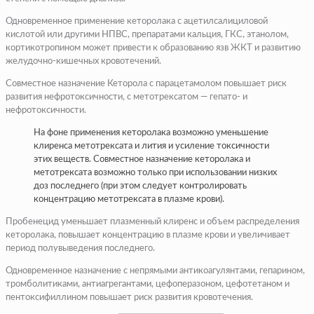
Одновременное применение кеторолака с ацетилсалициловой
кислотой или другими НПВС, препаратами кальция, ГКС, этанолом,
кортикотропином может привести к образованию язв ЖКТ и развитию
желудочно-кишечных кровотечений.
Совместное назначение Кеторола с парацетамолом повышает риск
развития нефротоксичности, с метотрексатом — гепато- и
нефротоксичности.
На фоне применения кеторолака возможно уменьшение
клиренса метотрексата и лития и усиление токсичности
этих веществ. Совместное назначение кеторолака и
метотрексата возможно только при использовании низких
доз последнего (при этом следует контролировать
концентрацию метотрексата в плазме крови).
Пробенецид уменьшает плазменный клиренс и объем распределения
кеторолака, повышает концентрацию в плазме крови и увеличивает
период полувыведения последнего.
Одновременное назначение с непрямыми антикоагулянтами, гепарином,
тромболитиками, антиагрегантами, цефоперазоном, цефотетаном и
пентоксифиллином повышает риск развития кровотечения.