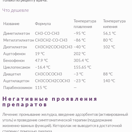
только по рецепту врача.
Что дешевле
Температура
Температура
Название
Формула
плавления
кипения
Диметилкетон
CH3-CO-CH3
−95 °C
56,1 °C
Метилэтилкетон
CH3CH2-CO-CH3
−86 °C
80 °C
Диэтилкетон
CH3CH2COCH2CH3
−40 °C
102 °C
Ацетофенон
19 °C
202 °C
Бензофенон
47.9 °C
305.4 °C
Циклогексанон
−16.4 °C
155.65 °C
Диацетил
CH3COCOCH3
−3 °C
88 °C
Ацетилацетон
CH3COCH2COCH3
−23 °C
140 °C
Парабензохинон
115 °C
—
Негативные проявления
препаратов
Лечение: промывание желудка, введение адсорбентов (активированный
уголь) и проведение симптоматической терапии (поддержание
жизненно-важных функций). Кеторолак не выводится в достаточной
степени с помощью диализа.