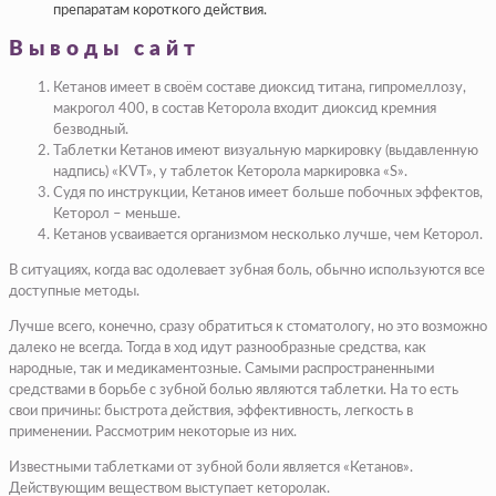
препаратам короткого действия.
Выводы сайт
Кетанов имеет в своём составе диоксид титана, гипромеллозу,
макрогол 400, в состав Кеторола входит диоксид кремния
безводный.
Таблетки Кетанов имеют визуальную маркировку (выдавленную
надпись) «KVT», у таблеток Кеторола маркировка «S».
Судя по инструкции, Кетанов имеет больше побочных эффектов,
Кеторол – меньше.
Кетанов усваивается организмом несколько лучше, чем Кеторол.
В ситуациях, когда вас одолевает зубная боль, обычно используются все
доступные методы.
Лучше всего, конечно, сразу обратиться к стоматологу, но это возможно
далеко не всегда. Тогда в ход идут разнообразные средства, как
народные, так и медикаментозные. Самыми распространенными
средствами в борьбе с зубной болью являются таблетки. На то есть
свои причины: быстрота действия, эффективность, легкость в
применении. Рассмотрим некоторые из них.
Известными таблетками от зубной боли является «Кетанов».
Действующим веществом выступает кеторолак.