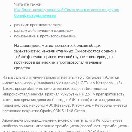
Читайте также:
Как болят почки у женщин? Симптомы и отличия от других
болей, методы лечения
разными производителями;
разным действующим веществом;
показаниями и противопоказаниями.
На самом деле, у этих препаратов больше общих
характеристик, нежели отличных. Они относятся к одной и
той же фармакотерапевтической группе – нестероидные
противоревматические и противовоспалительные
средства.
Из визуальных отличий можно отметить, что у Кетанова таблетки
имеют маркировку (выдавленную надпись) «KVT», а у Кетарола – «S».
Также, кроме общих вспомогательных веществ (целлюлоза
микрокристаллическая, крахмал кукурузный и др.), у препаратов есть
такие, как кремния диоксид безводный (Кеторол) и титана диоксид,
гипромеллоза, макрогол 400 (Кетанов). К тому же, у Кеторола имеется
пленочное покрытие Opadry 03К 51148 Green.
Анализируя фармокодинамику, нужно отметить, что Кеторол имеет
свойство понижать агрегацию тромбоцитов (способность тромбоцитов к
агрегации восстанавливается, как правило, через 24-48 часов).