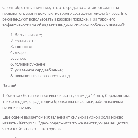
Стоит обратить внимание, что это средство считается сильным
препаратом, время действия которого составляет около 5 часов. Его
рекомендуют использовать в разовом порядке. При такой его
эффективности он обладает завидным списком побочных явлений:
боль в животе;
сонливость;
тошнота;
диарея;
запор;
головокружение;
усиленное сердцебиение;
повышенная нервозность и т.д.
Важно!
Таблетки «Кетанов» противопоказаны детям до 16 лет, беременным, а
также людям, страдающим бронхиальной астмой, заболеваниями
печени и почек.
Еще одним вариантом избавления от сильной зубной боли можно
назвать «Кеторол». Здесь содержится то же действующее вещество,
что и в «Кетанове», — кеторолак.