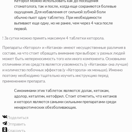
Кеторол можно использовать как до посещения
стоматолога, так и после, когда еще сохраняются болевые
ощущения. Для избавления от сильной зубной боли
обычно пьют одну таблетку. При необходимости
выпивают еще одну, но не ранее, чем через 4 часа после
первой.
! За сутки можно принять максимум 4 таблетки кеторола.
Препараты «Кеторол» и «Кетанов» имеют несущественные различия в
составе, на что стоит обращать внимание при выборе: у разных людей
может быть непереносимость того или иного компонента. Основными
отличиями этих средств является усвояемость (у «Кетанова» она лучше)
и количество побочных эффектов (у «Кеторола» их меньше). Именно
поэтому необходимо тщательно изучить инструкцию перед
применением препарата.
Синонимами этих таблеток являются: долак, кетокам,
адолор, кеталгин, кетофрил. Стоит отметить, что кетанов
и кеторол являются самыми сильными препаратами среди
ненаркотических обезболивающих.
Поделиться
Отправить
Класснуть