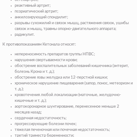
реактивный артрит;
псориатический артрит;
анкилозирующий спондилит;
разрывы сухожилий и связок мышц, растяжения связок, ушибы
связок и мышц, травмы опорно-двигательного аппарата;
радикулит.
К противопоказаниям Кетонала относят:
непереносимость препаратов группы НПВС;
нарушения свертываемости крови;
обострение воспалительных заболеваний кишечника (энтерит,
болезнь Крона и т. д.);
обострение язвы желудка или 12-перстной кишки;
хроническое нарушение пищеварения (запор, понос, метеоризм и
т. д.);
кровотечения любой локализации (маточные, желудочно-
кишечные и т. д.);
аортокоронарное шунтирование, перенесенное меньше 2
месяцев назад;
сердечная недостаточность;
прогрессирующие болезни почек;
тяжелая печеночная или почечная недостаточность;
третий триместр беременности;