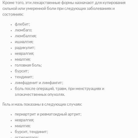
Кроме того, эти лекарственные формы назначают для купирования
сильной или умеренной боли при следующих заболеваниях и
состояниях:
флебит;
люмбаго;
люмбалгия;
ишиалгия;
радикулит;
невралгия;
миалгия;
головная боль;
бурсит;
тендинит;
лимфаденит и лимфангит;
боль после операций, травм, при менструациях и
злокачественных опухолях.
Гель и мазь показаны в следующих случаях:
периартрит и ревматоидный артрит;
невралгия;
миалгия;
бурсит, тендинит;
остеоартроз;