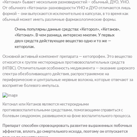
«Кетонал» бывает нескольких разновидностей – обычный, ДУО, УНО.
От обычного «Кетонала» разновидности УНО и ДУО отличаются лишь
формой – они выпускаются исключительно в капсулах, в то время как
обычный может иметь различные фармакологические формы.
Очень популярны данные средства: «Кеторол», «Кетанов»,
«Кетонал». В чем разница, интересно многим. У первых
двух средств действующее вещество одно и то же —
кеторолак.
Основной активный компонент препарата — кетопрофен. Это вещество
относится к группе нестероидных противовоспалительных средств
(НПВС). Отличительная особенность медикамента — оказание широкого
спектра обезболивающего действия, распространяемое на
периферические и центральные нервные волокна, которые отвечают за
восприятие болевого импульса.
Кетонал или Кетанов являются нестероидными
противовоспалительными средствами, помогающими справиться с
болевым синдромом, развившемся на фоне воспалительного процесса.
Препарат способен спровоцировать развитие выраженных побочных
эффектов, вплоть до смертельного исхода, поэтому он отпускается