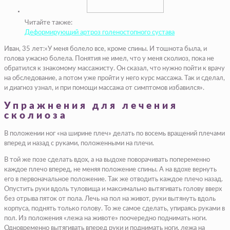
Читайте также:
Деформирующий артроз голеностопного сустава
Иван, 35 лет:«У меня болело все, кроме спины. И тошнота была, и
голова ужасно болела. Понятия не имел, что у меня сколиоз, пока не
обратился к знакомому массажисту. Он сказал, что нужно пойти к врачу
на обследование, а потом уже пройти у него курс массажа. Так и сделал,
и диагноз узнал, и при помощи массажа от симптомов избавился».
Упражнения для лечения
сколиоза
В положении ног «на ширине плеч» делать по восемь вращений плечами
вперед и назад с руками, положенными на плечи.
В той же позе сделать вдох, а на выдохе поворачивать попеременно
каждое плечо вперед, не меняя положение спины. А на вдохе вернуть
его в первоначальное положение. Так же отводить каждое плечо назад.
Опустить руки вдоль туловища и максимально вытягивать голову вверх
без отрыва пяток от пола. Лечь на пол на живот, руки вытянуть вдоль
корпуса, поднять только голову. То же самое сделать, упираясь руками в
пол. Из положения «лежа на животе» поочередно поднимать ноги.
Одновременно вытягивать вперед руки и поднимать ноги, лежа на