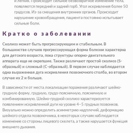
и легких. Происходит сильное безвозвратное изменение тела,
появляются передний и задний горб. Угол искривления более 50
градусов. Из-за смещения внутренних органов. Происходит
нарушение кровообращения, пациента постоянно испытывает
сильные боли.
Кратко о заболевании
Сколиоз может быть прогрессирующим и стабильным. В
большинстве случаев прогрессирующая форма болезни характерна
для детского возраста, пока структуры опорно-двигательного
аппарата еще не окрепшие. Также различают простой сколиоз (S-
образный) и сложный (C-образный). В первом случае наблюдается
одна выраженная дуга искривления позвоночного столба, во втором
случае их 2 и больше.
В зависимости от места локализации поражения различают шейно-
грудную форму, грудную, грудо-поясничную, поясничную и
комбинированную. Шейно-грудной сколиоз характеризуется
появлением искривленной дуги на уровне 4–5 грудных позвонков.
Визуально можно определить асимметрию надплечий, деформацию
шейного отдела позвоночника, в некоторых случаях наблюдается
изменение со стороны лицевого скелета, а также нарушается функция
внешнего дыхания.