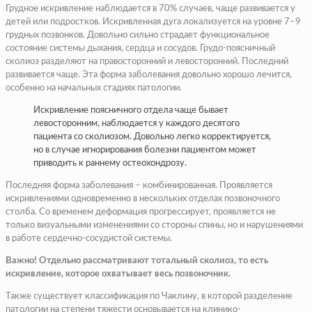
Грудное искривление наблюдается в 70% случаев, чаще развивается у
детей или подростков. Искривленная дуга локализуется на уровне 7–9
грудных позвонков. Довольно сильно страдает функциональное
состояние системы дыхания, сердца и сосудов. Грудо-поясничный
сколиоз разделяют на правосторонний и левосторонний. Последний
развивается чаще. Эта форма заболевания довольно хорошо лечится,
особенно на начальных стадиях патологии.
Искривление поясничного отдела чаще бывает
левосторонним, наблюдается у каждого десятого
пациента со сколиозом. Довольно легко корректируется,
но в случае игнорирования болезни пациентом может
приводить к раннему остеохондрозу.
Последняя форма заболевания – комбинированная. Проявляется
искривлениями одновременно в нескольких отделах позвоночного
столба. Со временем деформация прогрессирует, проявляется не
только визуальными изменениями со стороны спины, но и нарушениями
в работе сердечно-сосудистой системы.
Важно! Отдельно рассматривают тотальный сколиоз, то есть
искривление, которое охватывает весь позвоночник.
Также существует классификация по Чаклину, в которой разделение
патологии на степени тяжести основывается на клинико-