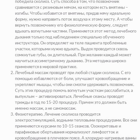
победила сколиоз. Суть способа в том, что позвоночник
сравнивается с резиновым мячом, на котором есть вмятины –
изгибы. Чтобы избавится от вмятины, придав мячу идеальную
форму, нужно направить поток воздуха к этому месту. А чтобы
вернуть позвоночнику его физиологическую форму, следует
вдыхать вогнутыми частями. Применяется этот метод лечебного
дыхания только под наблюдением специально обученного
инструктора. Он определяет на теле пациента проблемные
участки, которыми нужно вдыхать. Выдох проводится сквозь
сомкнутые губы, он длительный. При желании каждый может
научиться ассиметричному дыханию. Эта методика широко
применяется в мировой практике.
Лечебный массаж проводят при любой стадии сколиоза
. С его
помощью избавляются от боли, улучшают кровообращение и
укрепляют мышцы, чтобы они смогли удерживать позвоночник.
Суть этих процедур помочь вогнутым участкам расслабиться, а
выпуклым – активизироваться. Лечебные сеансы проводят
трижды в год по 15-20 процедур. Причем это должен быть
именно массаж, а не самомассаж.
Физиотерапию
. Лечение сколиоза проводится
электростимуляцией, водными тепловыми процедурами. Все они
применяются курсами по 10-15 сеансов. Озокеритовые и
парафиновые обертывания нормализуют лимфоотток и
кровообращение в плечевом поясе. А хлоридно-натриевые ванны