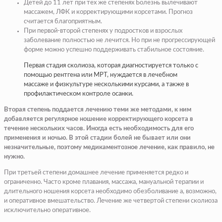
Детей до 11 лет при тех же степенях
Болезнь вылечивают
массажем
,
ЛФК
и
корректирующими корсетами
. Прогноз
считается благоприятным.
При первой-второй степенях у подростков и взрослых
заболевание полностью не лечится. Но при не прогрессирующей
форме можно успешно поддерживать стабильное состояние.
Первая стадия сколиоза, которая диагностируется только с
помощью рентгена или МРТ, нуждается в лечебном
массаже и физкультуре несколькими курсами, а также в
профилактическом контроле осанки.
Вторая степень поддается лечению теми же методами, к ним
добавляется регулярное ношение корректирующего корсета в
течение нескольких часов. Иногда есть необходимость для его
применения и ночью. В этой стадии болей не бывает или они
незначительные, поэтому медикаментозное лечение, как правило, не
нужно.
При третьей степени домашнее лечение применяется редко и
ограниченно. Часто кроме плавания, массажа, мануальной терапии и
длительного ношения корсета необходимо обезболивание а, возможно,
и оперативное вмешательство. Лечение же четвертой степени сколиоза
исключительно оперативное.