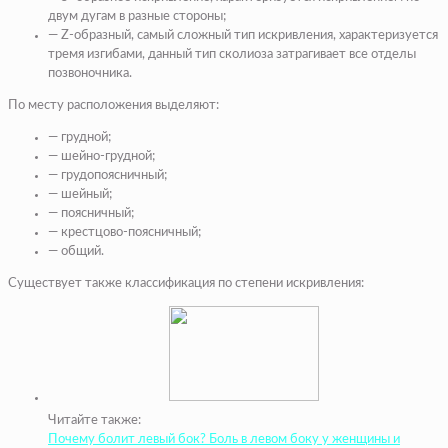
двум дугам в разные стороны;
— Z-образный, самый сложный тип искривления, характеризуется
тремя изгибами, данный тип сколиоза затрагивает все отделы
позвоночника.
По месту расположения выделяют:
— грудной;
— шейно-грудной;
— грудопоясничный;
— шейный;
— поясничный;
— крестцово-поясничный;
— общий.
Существует также классификация по степени искривления:
Читайте также:
Почему болит левый бок? Боль в левом боку у женщины и