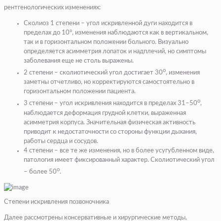
рентгенологических изменениях:
Сколиоз
1 степени
– угол искривленной дуги находится в
пределах до 10°, изменения наблюдаются как в вертикальном,
так и в горизонтальном положении больного. Визуально
определяется асимметрия лопаток и надплечий, но симптомы
заболевания еще не столь выражены.
о
2 степени
– сколиотический угол достигает 30
, изменения
заметны отчетливо, но корректируются самостоятельно в
горизонтальном положении пациента.
о
3 степени
– угол искривления находится в пределах 31–50
,
наблюдается деформация грудной клетки, выраженная
асимметрия корпуса. Значительная физическая активность
приводит к недостаточности со стороны функции дыхания,
работы сердца и сосудов.
4 степени
– все те же изменения, но в более усугубленном виде,
патология имеет фиксированный характер. Сколиотический угол
о
– более 50
.
Степени искривления позвоночника
Далее рассмотрены консервативные и хирургические методы,