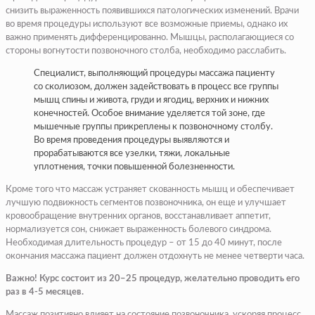
снизить выраженность появившихся патологических изменений. Врачи
во время процедуры используют все возможные приемы, однако их
важно применять дифференцированно. Мышцы, располагающиеся со
стороны вогнутости позвоночного столба, необходимо расслабить.
Специалист, выполняющий процедуры массажа пациенту
со сколиозом, должен задействовать в процесс все группы
мышц спины и живота, груди и ягодиц, верхних и нижних
конечностей. Особое внимание уделяется той зоне, где
мышечные группы прикреплены к позвоночному столбу.
Во время проведения процедуры выявляются и
прорабатываются все узелки, тяжи, локальные
уплотнения, точки повышенной болезненности.
Кроме того что массаж устраняет скованность мышц и обеспечивает
лучшую подвижность сегментов позвоночника, он еще и улучшает
кровообращение внутренних органов, восстанавливает аппетит,
нормализуется сон, снижает выраженность болевого синдрома.
Необходимая длительность процедур – от 15 до 40 минут, после
окончания массажа пациент должен отдохнуть не менее четверти часа.
Важно! Курс состоит из 20–25 процедур, желательно проводить его
раз в 4-5 месяцев.
Массаж позитивно влияет на состояние позвоночника, ускоряя процесс