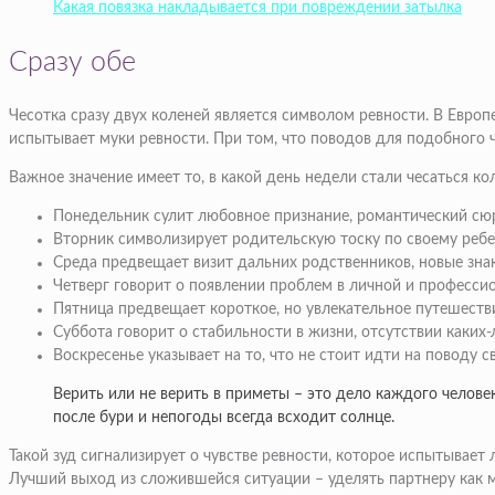
Какая повязка накладывается при повреждении затылка
Сразу обе
Чесотка сразу двух коленей является символом ревности. В Европе
испытывает муки ревности. При том, что поводов для подобного чу
Важное значение имеет то, в какой день недели стали чесаться ко
Понедельник сулит любовное признание, романтический сюр
Вторник символизирует родительскую тоску по своему ребе
Среда предвещает визит дальних родственников, новые зна
Четверг говорит о появлении проблем в личной и професси
Пятница предвещает короткое, но увлекательное путешеств
Суббота говорит о стабильности в жизни, отсутствии каких-
Воскресенье указывает на то, что не стоит идти на поводу 
Верить или не верить в приметы – это дело каждого человек
после бури и непогоды всегда всходит солнце.
Такой зуд сигнализирует о чувстве ревности, которое испытывае
Лучший выход из сложившейся ситуации – уделять партнеру как