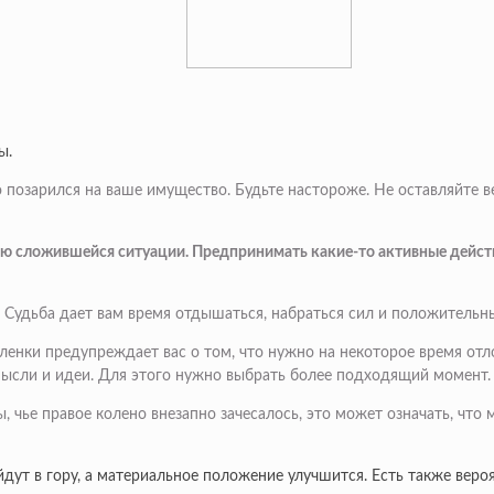
ы.
-то позарился на ваше имущество. Будьте настороже. Не оставляйт
ию сложившейся ситуации. Предпринимать какие-то активные действ
 Судьба дает вам время отдышаться, набраться сил и положительн
оленки предупреждает вас о том, что нужно на некоторое время отл
мысли и идеи. Для этого нужно выбрать более подходящий момент.
 чье правое колено внезапно зачесалось, это может означать, чт
йдут в гору, а материальное положение улучшится. Есть также вер