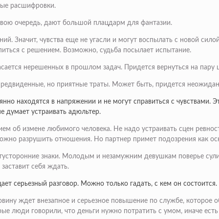
ные расшифровки.
 свою очередь, дают большой плацдарм для фантазии.
й. Значит, чувства еще не угасли и могут воспылать с новой силой
питься с решением. Возможно, судьба посылает испытание.
асается нерешенных в прошлом задач. Придется вернуться на пару ш
епредвиденные, но приятные траты. Может быть, придется неожида
нно находятся в напряжении и не могут справиться с чувствами. Эт
не думает устраивать адюльтер.
ием об измене любимого человека. Не надо устраивать сцен ревнос
можно разрушить отношения. Но партнер примет подозрения как оск
тусторонние знаки. Молодым и незамужним девушкам поверье сулит
заставит себя ждать.
ает серьезный разговор. Можно только гадать, с кем он состоится.
вину ждет внезапное и серьезное повышение по службе, которое 
е люди говорили, что деньги нужно потратить с умом, иначе есть 