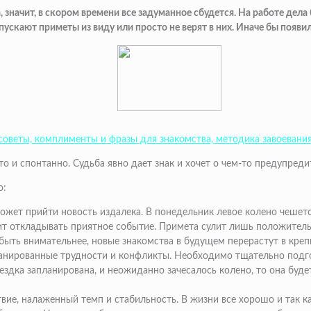
значит, в скором времени все задуманное сбудется. На работе дела
скают приметы из виду или просто не верят в них. Иначе бы появи
 советы, комплименты и фразы для знакомства, методика завоевани
о и спонтанно. Судьба явно дает знак и хочет о чем-то предупреди
о:
жет прийти новость издалека. В понедельник левое колено чешется
тоит откладывать приятное событие. Примета сулит лишь положител
 быть внимательнее, новые знакомства в будущем перерастут в кр
планированные трудности и конфликты. Необходимо тщательно подго
ездка запланирована, и неожиданно зачесалось колено, то она будет
вие, налаженный темп и стабильность. В жизни все хорошо и так ка