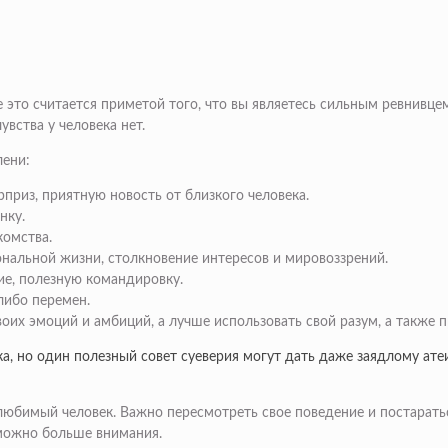
 это считается приметой того, что вы являетесь сильным ревнивцем
вства у человека нет.
лени:
приз, приятную новость от близкого человека.
нку.
комства.
ональной жизни, столкновение интересов и мировоззрений.
ие, полезную командировку.
либо перемен.
своих эмоций и амбиций, а лучше использовать свой разум, а также
а, но один полезный совет суеверия могут дать даже заядлому атеис
т любимый человек. Важно пересмотреть свое поведение и постарат
 можно больше внимания.