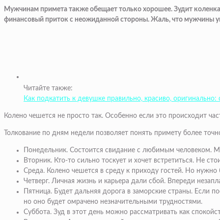
Мужчинам примета также обещает только хорошее. Зудит коленка, 
финансовый приток с неожиданной стороны. Жаль, что мужчины упу
Читайте также:
Как подкатить к девушке правильно, красиво, оригинально:
Колено чешется не просто так. Особенно если это происходит част
Толкование по дням недели позволяет понять примету более точн
Понедельник. Состоится свидание с любимым человеком. Мо
Вторник. Кто-то сильно тоскует и хочет встретиться. Не с
Среда. Колено чешется в среду к приходу гостей. Но нужно
Четверг. Личная жизнь и карьера дали сбой. Впереди неза
Пятница. Будет дальняя дорога в заморские страны. Если по
но оно будет омрачено незначительными трудностями.
Суббота. Зуд в этот день можно рассматривать как спокойст