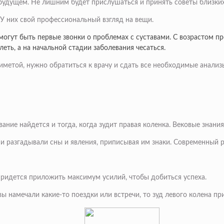
 будущем. Не лишним будет прислушаться и принять советы близких 
 У них свой профессиональный взгляд на вещи.
е могут быть первые звонки о проблемах с суставами. С возрастом 
еть, а на начальной стадии заболевания чесаться.
приметой, нужно обратиться к врачу и сдать все необходимые анали
ние найдется и тогда, когда зудит правая коленка. Вековые знания
и разгадывали сны и явления, приписывая им знаки. Современный 
придется приложить максимум усилий, чтобы добиться успеха.
ы намечали какие-то поездки или встречи, то зуд левого колена пр