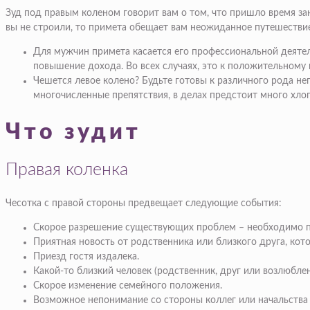
Зуд под правым коленом говорит вам о том, что пришло время за
вы не строили, то примета обещает вам неожиданное путешествие
Для мужчин примета касается его профессиональной деятель
повышение дохода. Во всех случаях, это к положительному 
Чешется левое колено? Будьте готовы к различного рода неп
многочисленные препятствия, в делах предстоит много хлоп
Что зудит
Правая коленка
Чесотка с правой стороны предвещает следующие события:
Скорое разрешение существующих проблем – необходимо п
Приятная новость от родственника или близкого друга, кот
Приезд гостя издалека.
Какой-то близкий человек (родственник, друг или возлюблен
Скорое изменение семейного положения.
Возможное непонимание со стороны коллег или начальства