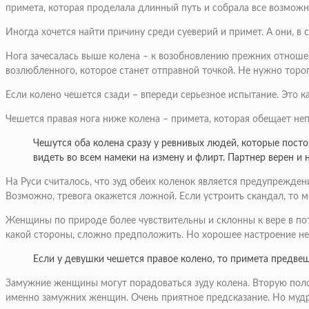
примета, которая проделала длинный путь и собрала все возмож
Иногда хочется найти причину среди суеверий и примет. А они, в
Нога зачесалась выше колена – к возобновлению прежних отношени
возлюбленного, которое станет отправной точкой. Не нужно торо
Если колено чешется сзади – впереди серьезное испытание. Это к
Чешется правая нога ниже колена – примета, которая обещает н
Чешутся оба колена сразу у ревнивых людей, которые постоя
видеть во всем намеки на измену и флирт. Партнер верен и 
На Руси считалось, что зуд обеих коленок является предупрежден
Возможно, тревога окажется ложной. Если устроить скандал, то 
Женщины по природе более чувствительны и склонны к вере в по
какой стороны, сложно предположить. Но хорошее настроение не 
Если у девушки чешется правое колено, то примета предвещ
Замужние женщины могут порадоваться зуду колена. Вторую поло
именно замужних женщин. Очень приятное предсказание. Но мудры