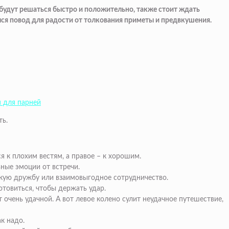
 будут решаться быстро и положительно, также стоит ждать
лся повод для радости от толкования приметы и предвкушения.
я для парней
ть.
 к плохим вестям, а правое – к хорошим.
ьные эмоции от встречи.
епкую дружбу или взаимовыгодное сотрудничество.
товиться, чтобы держать удар.
 очень удачной. А вот левое колено сулит неудачное путешествие,
к надо.