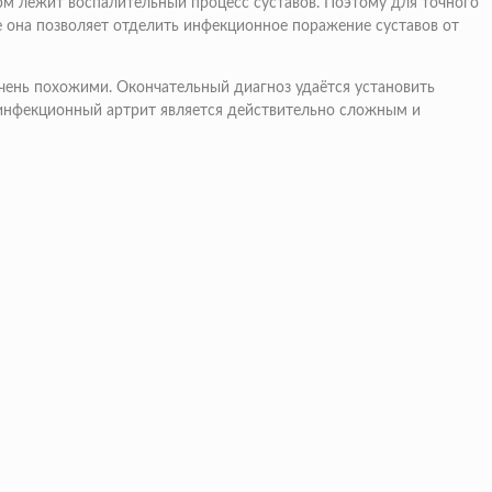
рм лежит воспалительный процесс суставов. Поэтому для точного
е она позволяет отделить инфекционное поражение суставов от
чень похожими. Окончательный диагноз удаётся установить
 инфекционный артрит является действительно сложным и