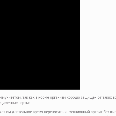
ммунитетом, так как в норме организм хорошо защищён от таких во
ецифичные черты:
оляет им длительное время переносить инфекционный артрит без в