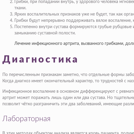
Грибки, при попадании внутрь, у здорового человека мгнов
ткани.
Ярких воспалительных признаков уже не будет, так как орга
Грибки будут непрерывно поддерживать вялое воспаление, 
Постепенно внутри сустава формируются грубые рубцовые 
замыканию суставной полости.
Лечение инфекционного артрита, вызванного грибками, до
Диагностика
По перечисленным признакам заметно, что отдельные формы забо
Когда диагноз имеет окончательный характер, то трудностей с на
Инфекционное воспаление в основном дифференцируют с ревматои
артрит может поражать лишь один или два сустава. Но тщательн
позволит чётко разграничить эти два заболеваний, имеющие разл
Лабораторная
В этих методах объектом анализа является кровь пациента, получ