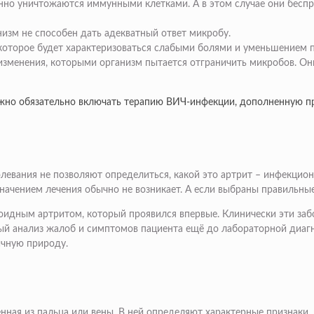
енно уничтожаются иммунными клетками. А в этом случае они бесп
низм не способен дать адекватный ответ микробу.
которое будет характеризоваться слабыми болями и уменьшением п
изменения, которыми организм пытается отграничить микробов. Он
лжно обязательно включать терапию ВИЧ-инфекции, дополненную п
левания не позволяют определиться, какой это артрит – инфекци
значением лечения обычно не возникает. А если выбраны правильны
дным артритом, который проявился впервые. Клинически эти забо
ый анализ жалоб и симптомов пациента ещё до лабораторной диагн
ичную природу.
енная из пальца или вены. В ней определяют характерные признаки,