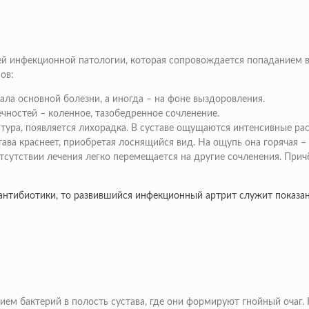
щей инфекционной патологии, которая сопровождается попаданием 
ов:
ла основной болезни, а иногда – на фоне выздоровления.
чностей – коленное, тазобедренное сочленение.
тура, появляется лихорадка. В суставе ощущаются интенсивные р
ава краснеет, приобретая лоснящийся вид. На ощупь она горячая –
отсутствии лечения легко перемещается на другие сочленения. При
 антибиотики, то развившийся инфекционный артрит служит показ
ием бактерий в полость сустава, где они формируют гнойный очаг.