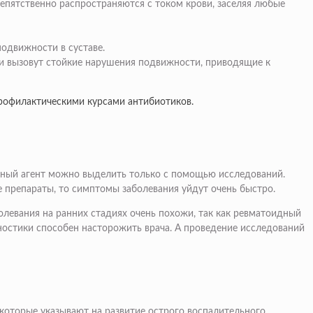
репятственно распространяются с током крови, заселяя любые
одвижности в суставе.
и вызовут стойкие нарушения подвижности, приводящие к
рофилактическими курсами антибиотиков.
онный агент можно выделить только с помощью исследований.
е препараты, то симптомы заболевания уйдут очень быстро.
левания на ранних стадиях очень похожи, так как ревматоидный
остики способен насторожить врача. А проведение исследований
 которые указывают на развитие острого воспалительного