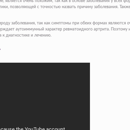
является очень похожим, так как в основе заболевания у всех фо
ики, позволяющей с точностью назвать причину заболевания. Такж
оду заболевания, так как симптомы при обеих формах являются о
верждает аутоиммунный характер ревматоидного артрита. Поэтому
 к диагностике и лечению.
т