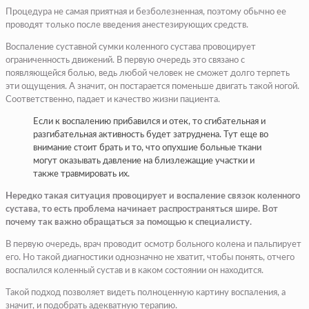
Процедура не самая приятная и безболезненная, поэтому обычно ее
проводят только после введения анестезирующих средств.
Воспаление суставной сумки коленного сустава провоцирует
ограниченность движений. В первую очередь это связано с
появляющейся болью, ведь любой человек не сможет долго терпеть
эти ощущения. А значит, он постарается поменьше двигать такой ногой.
Соответственно, падает и качество жизни пациента.
Если к воспалению прибавился и отек, то сгибательная и
разгибательная активность будет затруднена. Тут еще во
внимание стоит брать и то, что опухшие больные ткани
могут оказывать давление на близлежащие участки и
также травмировать их.
Нередко такая ситуация провоцирует и воспаление связок коленного
сустава, то есть проблема начинает распространяться шире. Вот
почему так важно обращаться за помощью к специалисту.
В первую очередь, врач проводит осмотр больного колена и пальпирует
его. Но такой диагностики однозначно не хватит, чтобы понять, отчего
воспалился коленный сустав и в каком состоянии он находится.
Такой подход позволяет видеть полноценную картину воспаления, а
значит, и подобрать адекватную терапию.