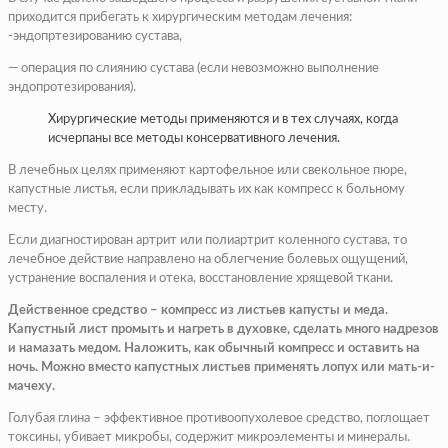
приходится прибегать к хирургическим методам лечения:
-эндопртезированию сустава,
— операция по слиянию сустава (если невозможно выполнение
эндопротезирования).
Хирургические методы применяются и в тех случаях, когда
исчерпаны все методы консервативного лечения.
В лечебных целях применяют картофельное или свекольное пюре,
капустные листья, если прикладывать их как компресс к больному
месту.
Если диагностирован артрит или полиартрит коленного сустава, то
лечебное действие направлено на облегчение болевых ощущений,
устранение воспаления и отека, восстановление хрящевой ткани.
Действенное средство – компресс из листьев капусты и меда.
Капустный лист промыть и нагреть в духовке, сделать много надрезов
и намазать медом. Наложить, как обычный компресс и оставить на
ночь. Можно вместо капустных листьев применять лопух или мать-и-
мачеху.
Голубая глина – эффективное противоопухолевое средство, поглощает
токсины, убивает микробы, содержит микроэлементы и минералы.