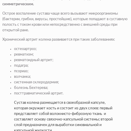
симметрическим.
Острое воспаление сустава чаще всего вызывают микроорганизмы
(бактерии, грибки, вирусы, простейшие), которые попадают в суставную
полость с током крови или непосредственно с внешней среды при
открытой ране.
Хронический артрит колена развивается при таких заболеваниях:
остеоартроз;
ревматизм;
ревматоидный артрит;
подагра;
псориаз;
волчанка;
системная склеродермия;
болезнь Бехтерева;
посттравматический артрит.
Сустав колена размещается в своеобразной капсуле,
которая окружает кость и состоит из двух слоев: первый
представляет собой волокнисто-фиброзную ткань и
составляет основу связочно-капсульной системы; второй
слой предназначен для выработки синовиальной и
капсульной жидкости.