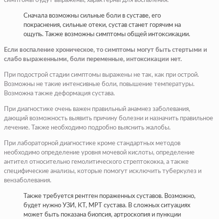
симптомы будут выражены, характерны для воспаления.
Сначала возможны сильные боли в суставе, его
покраснения, сильные отеки, сустав станет горячим на
ощупь. Также возможны симптомы общей интоксикации.
Если воспаление хроническое, то симптомы могут быть стертыми и
слабо выраженными, боли переменные, интоксикации нет.
При подострой стадии симптомы выражены не так, как при острой.
Возможны не такие интенсивные боли, повышение температуры.
Возможна также деформация сустава.
При диагностике очень важен правильный анамнез заболевания,
дающий возможность выявить причину болезни и назначить правильное
лечение. Также необходимо подробно выяснить жалобы.
При лабораторной диагностике кроме стандартных методов
необходимо определение уровня мочевой кислоты, определение
антител относительно гемолитического стрептококка, а также
специфические анализы, которые помогут исключить туберкулез и
вензаболевания.
Также требуется рентген пораженных суставов. Возможно,
будет нужно УЗИ, КТ, МРТ сустава. В сложных ситуациях
может быть показана биопсия, артроскопия и пункции