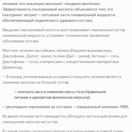
лечения: эти инъекции называют «жидким протезом».
Эффективность гиалуроновой кислоты объясняется тем, что
гиалуронат натрия — составная часть синовиальной жидкости,
обеспечивающей подвижность здорового сустава.
Введение гиалуроновой кислоты восстанавливают нормальный состав
синовиальной жидкости, устраняют клинические проявления
заболевания сустава.
Местное лечение настойками, мазями (Индометациновая мазь,
Диклофенак, Допгит -крем), гелями (Дип — рилиф, Кетонал — гель,
Диклофенак — гель), компрессами с лекарственными препаратами
(Димексид).
— В период лечения важным условием успешного лечения является
снижение нагрузки на больной сустав;
— контроль веса и снижение массы тела (правильное
питание и адекватная физическая нагрузка);
— регулярные упражнения на суставах — специальный комплекс ЛФК.
Во время лечения часто приходится соблюдать постельный режим для
уменьшения нагрузки на сустав.
В случае далеко зашедшего процесса и разрушения суставной ткани