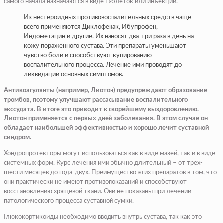
самого начала назначаются в виде таблеток или инъекций.
Из нестероидных противовоспалительных средств чаще
всего применяются Диклофенак, Ибупрофен,
Индометацин и другие. Их наносят два-три раза в день на
кожу пораженного сустава. Эти препараты уменьшают
чувство боли и способствуют купированию
воспалительного процесса. Лечение ими проводят до
ликвидации основных симптомов.
Антикоагулянты (например, Лиотон) предупреждают образование
тромбов, поэтому улучшают рассасывание воспалительного
экссудата. В итоге это приводит к скорейшему выздоровлению.
Лиотон применяется с первых дней заболевания. В этом случае он
обладает наибольшей эффективностью и хорошо лечит суставной
синдром.
Хондропротекторы могут использоваться как в виде мазей, так и в виде
системных форм. Курс лечения ими обычно длительный – от трех-
шести месяцев до года-двух. Преимущество этих препаратов в том, что
они практически не имеют противопоказаний и способствуют
восстановлению хрящевой ткани. Они не показаны при лечении
патологического процесса суставной сумки.
Глюкокортикоиды необходимо вводить внутрь сустава, так как это