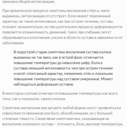
признаки общей интоксикации.
При хроническом процессе симптомы воспаления стёрты, мало
выражены, интоксикация отсутствует, боли имеют переменный
характер, не такие интенсивные, как при остром течении, суставы
отекают незначительно, но при длительном процессе деформируются,
появляется ограниченность движений, треск при сгибании, могут
образовываться уплотнения, узелки в области сустава в зависимости от
заболевания.
В подострой стадии симптомы воспаления сустава колена
выражены не так ярко, как в острой фазе: отмечается
повышение температуры до невысоких цифр, боли в
суставах меньшей интенсивности, чем при остром течении
и носят спонтанный характер, гиперемия, отёк и локальное
повышение температуры над суставом умеренные. Может
наблюдаться деформация суставов.
В некоторых случаях отмечается повышение температуры как всего
тела, так и локальное, самого колена.
Симптомы воспаления при артрите любой формы могут проявляться в
совокупности признаков или быть обособленными, но с большей
степенью тяжести. Самая явная симптоматика, указывающая на
воспаление коленного сустава – отечность, боль, высокая температура.