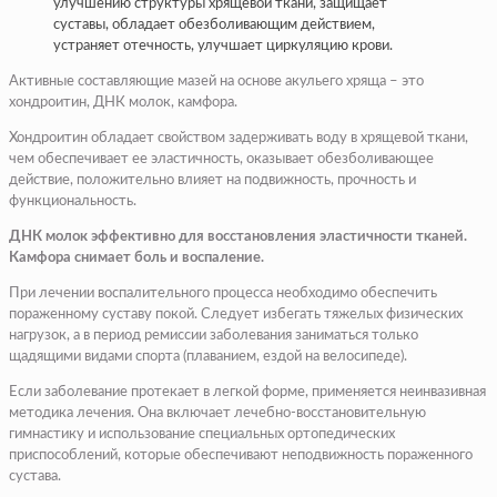
улучшению структуры хрящевой ткани, защищает
суставы, обладает обезболивающим действием,
устраняет отечность, улучшает циркуляцию крови.
Активные составляющие мазей на основе акульего хряща – это
хондроитин, ДНК молок, камфора.
Хондроитин обладает свойством задерживать воду в хрящевой ткани,
чем обеспечивает ее эластичность, оказывает обезболивающее
действие, положительно влияет на подвижность, прочность и
функциональность.
ДНК молок эффективно для восстановления эластичности тканей.
Камфора снимает боль и воспаление.
При лечении воспалительного процесса необходимо обеспечить
пораженному суставу покой. Следует избегать тяжелых физических
нагрузок, а в период ремиссии заболевания заниматься только
щадящими видами спорта (плаванием, ездой на велосипеде).
Если заболевание протекает в легкой форме, применяется неинвазивная
методика лечения. Она включает лечебно-восстановительную
гимнастику и использование специальных ортопедических
приспособлений, которые обеспечивают неподвижность пораженного
сустава.