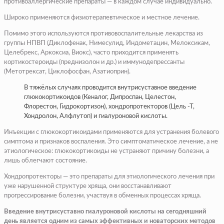
противоаллергические препараты — в каждом случае индивидуально.
Широко применяются физиотерапевтическое и местное лечение.
Помимо этого используются противовоспалительные лекарства из
группы НПВП (Диклофенак, Нимесулид, Индометацин, Мелоксикам,
Целебрекс, Аркоксиа, Виокс), часто приходится применять
кортикостероиды (преднизолон и др.) и иммунодепрессанты
(Метотрексат, Циклофосфан, Азатиоприн).
В тяжёлых случаях проводится внутрисуставное введение
глюкокортикоидов (Кеналог, Дипроспан, Целестон,
Флорестон, Гидрокортизон), хондропротекторов (Цель -Т,
Хондролон, Алфлутоп) и гиалуроновой кислоты.
Инъекции с глюкокортикоидами применяются для устранения болевого
симптома и признаков воспаления. Это симптоматическое лечение, а не
этиологическое: глюкокортикоиды не устраняют причину болезни, а
лишь облегчают состояние.
Хондропротекторы — это препараты для этиологического лечения при
уже нарушенной структуре хряща, они восстанавливают
прогрессирование болезни, участвуя в обменных процессах хряща.
Введение внутрисуставно гиалуроновой кислоты на сегодняшний
день является одним из самых эффективных и новаторских методов