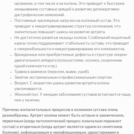
организме, в том числе и на колена. Это приводит к быстрому
изнашиванию суставных хрящей и развитию дегенеративно-
дистрофических изменений.
Постоянные чрезмерные нагрузки на коленный сустав. Это
приводит к микротравмированию структур сочленения, что
значительно повышает шансы на развитие артрита.
Не достаточно развитые мышцы колена. Слабенький мышечный
каркас плохо поддерживает стабильность сустава, что приводит
к гипермобильности и микротравмированию его компонентов.
Врожденные или приобретенные дефекты в структуре опорно-
двигательного аппарата (плоскостопие, сколиоз, укорочение
одной конечности и пр.).
Травма в анамнезе (перелом, вывих, ушиб).
Занятие экстремальным и профессиональным спортом.
Возраст. С возрастом шансы развития артрита колена
увеличиваются.
Женский пол. У женщин заболевания суставов встречаются чаще,
чем у мужчин.
Причины воспалительных процессов в коленном суставе очень
разнообразны. Артрит колена может быть острым и хроническим,
первичным (когда патологический процесс изначально поражает
сустав) и вторичным (когда артрит является одним из симптомов
болезни), инфекционным и неинфекционным, односторонним и