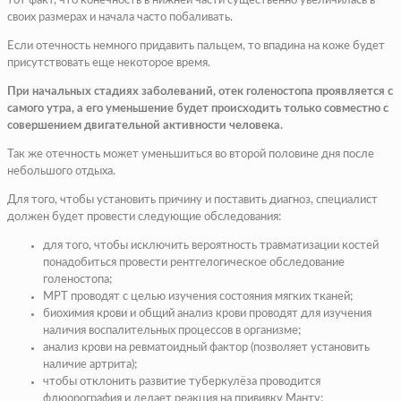
тот факт, что конечность в нижней части существенно увеличилась в
своих размерах и начала часто побаливать.
Если отечность немного придавить пальцем, то впадина на коже будет
присутствовать еще некоторое время.
При начальных стадиях заболеваний, отек голеностопа проявляется с
самого утра, а его уменьшение будет происходить только совместно с
совершением двигательной активности человека.
Так же отечность может уменьшиться во второй половине дня после
небольшого отдыха.
Для того, чтобы установить причину и поставить диагноз, специалист
должен будет провести следующие обследования:
для того, чтобы исключить вероятность травматизации костей
понадобиться провести рентгелогическое обследование
голеностопа;
МРТ проводят с целью изучения состояния мягких тканей;
биохимия крови и общий анализ крови проводят для изучения
наличия воспалительных процессов в организме;
анализ крови на ревматоидный фактор (позволяет установить
наличие артрита);
чтобы отклонить развитие туберкулёза проводится
флюорография и делает реакция на прививку Манту;