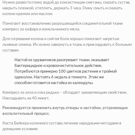
Нужно развести глину водой до консистенции сметаны, смазать сустав,
накрыть пленкой, утеплить, держать 3 часа. Глину смыть и смазать
колено кремом или маслом.
Помогают восстановлению разрушающейся соединительной ткани
компресс из кефира и измельченного мела.
Для согревания колена и снятия боли хорошо помогают нагретые
льняные семена. Их нужно завернуть в ткань и прикладывать к больным
суставам.
Настой из одуванчиков разогревает ткани, оказывает
бактерицидное и кровоочистительное действие.
Потребуются примерно 100 цветков растения и тройной
одеколон. Настоять 6 недель в темноте. Этим же
способом готовится настойка из календулы.
Компресс из алоэ и сока редьки – обладает заживляющим свойством.
Накладывать на 40 минут.
Рекомендуется принимать внутрь отвары и настойки, устраняющие
воспалительный процесс.
Киста Бейкера коленного сустава лечение народными методами в
домашних условиях