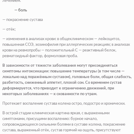
лечением.
— боль
— покраснение сустава
— отёк;
— изменения в анализах крови: в общеклиническом — лейкоцитоз,
повышенная СОЭ, эозинофилия при аллергических реакциях; в анализах
крови на ревмопробы — положительный С — реактивный белок,
ревматоидный фактор, формоловая проба.
В зависимости от тяжести заболевания могут присоединяться
симптомы интоксикации: повышение температуры (в том числе —
локально над поражённым суставом), головные боли, общая слабость,
разбитость, сниженный аппетит, плохой сон. Со временем сустав
деформируется, что приводит к ограничению движений, при
некоторых заболеваниях — к скованности по утрам.
Протекает воспаление сустава колена остро, подостро и хронически.
В острой стадии клиническая картина яркая, с выраженными
симптомами, присущими воспалению: бурное начало,
сопровождающееся сильными болями в суставе колена, покраснение
сустава, выраженный отёк, сустав горячий на ощупь, присутствуют