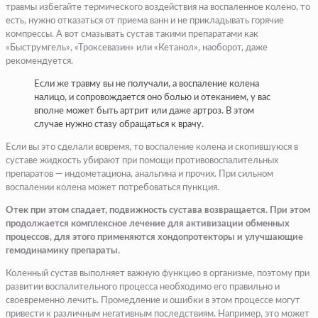
травмы избегайте термического воздействия на воспаленное колено, то
есть, нужно отказаться от приема ванн и не прикладывать горячие
компрессы. А вот смазывать сустав такими препаратами как
«Быструмгель», «Троксевазин» или «Кетанол», наоборот, даже
рекомендуется.
Если же травму вы не получали, а воспаление колена
налицо, и сопровождается оно болью и отеканием, у вас
вполне может быть артрит или даже артроз. В этом
случае нужно стазу обращаться к врачу.
Если вы это сделали вовремя, то воспаление колена и скопившуюся в
суставе жидкость убирают при помощи противовоспалительных
препаратов — индометациона, анальгина и прочих. При сильном
воспалении колена может потребоваться пункция.
Отек при этом спадает, подвижность сустава возвращается. При этом
продолжается комплексное лечение для активизации обменных
процессов, для этого применяются хондопротекторы и улучшающие
гемодинамику препараты.
Коленный сустав выполняет важную функцию в организме, поэтому при
развитии воспалительного процесса необходимо его правильно и
своевременно лечить. Промедление и ошибки в этом процессе могут
привести к различным негативным последствиям. Например, это может