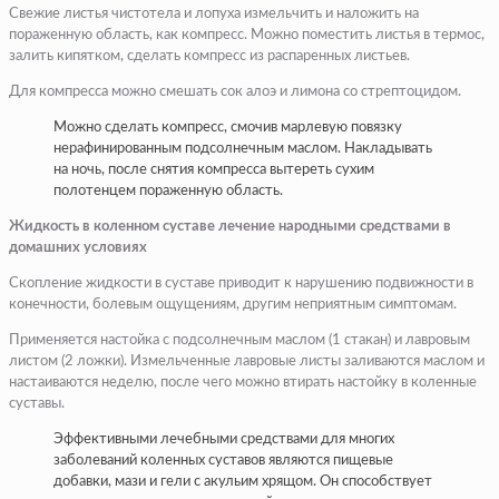
Свежие листья чистотела и лопуха измельчить и наложить на
пораженную область, как компресс. Можно поместить листья в термос,
залить кипятком, сделать компресс из распаренных листьев.
Для компресса можно смешать сок алоэ и лимона со стрептоцидом.
Можно сделать компресс, смочив марлевую повязку
нерафинированным подсолнечным маслом. Накладывать
на ночь, после снятия компресса вытереть сухим
полотенцем пораженную область.
Жидкость в коленном суставе лечение народными средствами в
домашних условиях
Скопление жидкости в суставе приводит к нарушению подвижности в
конечности, болевым ощущениям, другим неприятным симптомам.
Применяется настойка с подсолнечным маслом (1 стакан) и лавровым
листом (2 ложки). Измельченные лавровые листы заливаются маслом и
настаиваются неделю, после чего можно втирать настойку в коленные
суставы.
Эффективными лечебными средствами для многих
заболеваний коленных суставов являются пищевые
добавки, мази и гели с акульим хрящом. Он способствует