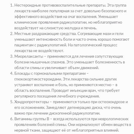
Нестероидные противовоспалительные препараты. Эта группа
лекарств наиболее популярная за счет довольно безопасного и
эффективного воздействия на очаг воспаления. Уменьшает
клинические проявления радикулопатии, но неблагоприятно
воздействует на слизистую желудка и печень.
Местные раздражающие средства. Согревающие мази и гели
уменьшают интенсивность боли и часто очень хорошо помогают
пациентам с радикулопатией. На патологический процесс
лекарства не воздействуют.
Миорелаксанты – применяются для лечения сопутствующих
болезни мышечных спазмов. Это уменьшает болезненность в
области спины и увеличивает объем движений.
Блокады с гормональными препаратами –
глюкокортикостероидами. Эти лекарства сильнее других
устраняют воспаление и боль, но применяются местно – в
область воспаления. Проводит инъекции врач, что требует
регулярного посещения лечебного учреждения.
Хондропротекторы – применяются только при остеохондрозе и
его осложнениях. Замедляют дегенерацию диска, что очень
важно при лечении дискогенной радикулопатии.
Витамины группы B – всегда используются при неврологических
проявлениях болезней спины. Они нормализуют обмен веществ в
нервной ткани, защищают её от неблагоприятных влияний.