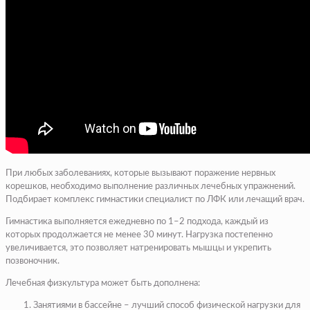
При любых заболеваниях, которые вызывают поражение нервных
корешков, необходимо выполнение различных лечебных упражнений.
Подбирает комплекс гимнастики специалист по ЛФК или лечащий врач.
Гимнастика выполняется ежедневно по 1–2 подхода, каждый из
которых продолжается не менее 30 минут. Нагрузка постепенно
увеличивается, это позволяет натренировать мышцы и укрепить
позвоночник.
Лечебная физкультура может быть дополнена:
Занятиями в бассейне – лучший способ физической нагрузки для