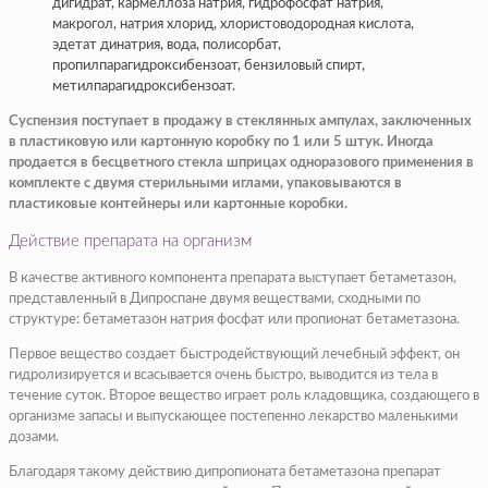
дигидрат, кармеллоза натрия, гидрофосфат натрия,
макрогол, натрия хлорид, хлористоводородная кислота,
эдетат динатрия, вода, полисорбат,
пропилпарагидроксибензоат, бензиловый спирт,
метилпарагидроксибензоат.
Суспензия поступает в продажу в стеклянных ампулах, заключенных
в пластиковую или картонную коробку по 1 или 5 штук. Иногда
продается в бесцветного стекла шприцах одноразового применения в
комплекте с двумя стерильными иглами, упаковываются в
пластиковые контейнеры или картонные коробки.
Действие препарата на организм
В качестве активного компонента препарата выступает бетаметазон,
представленный в Дипроспане двумя веществами, сходными по
структуре: бетаметазон натрия фосфат или пропионат бетаметазона.
Первое вещество создает быстродействующий лечебный эффект, он
гидролизируется и всасывается очень быстро, выводится из тела в
течение суток. Второе вещество играет роль кладовщика, создающего в
организме запасы и выпускающее постепенно лекарство маленькими
дозами.
Благодаря такому действию дипропионата бетаметазона препарат