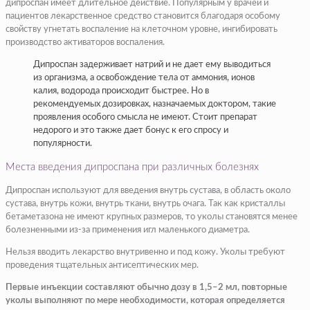
дипроспан имеет длительное действие. Популярным у врачей и
пациентов лекарственное средство становится благодаря особому
свойству угнетать воспаление на клеточном уровне, ингибировать
производство активаторов воспаления.
Дипроспан задерживает натрий и не дает ему выводиться
из организма, а освобождение тела от аммония, ионов
калия, водорода происходит быстрее. Но в
рекомендуемых дозировках, назначаемых доктором, такие
проявления особого смысла не имеют. Стоит препарат
недорого и это также дает бонус к его спросу и
популярности.
Места введения дипроспана при различных болезнях
Дипроспан используют для введения внутрь сустава, в область около
сустава, внутрь кожи, внутрь ткани, внутрь очага. Так как кристаллы
бетаметазона не имеют крупных размеров, то уколы становятся менее
болезненными из-за применения игл маленького диаметра.
Нельзя вводить лекарство внутривенно и под кожу. Уколы требуют
проведения тщательных антисептических мер.
Первые инъекции составляют обычно дозу в 1,5–2 мл, повторные
уколы выполняют по мере необходимости, которая определяется