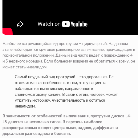
Наиболее встречающийся вид протрузии – циркулярный. На данном
этапе наблюдается круговое равномерное выпячивание, происходящее в
горизонтальном положении. Данный вид часто ведет к повреждению 4
и 5 нервного корешка. Если больному вовремя не обратиться к врачу, он
может стать инвалидом.
Самый неудачный вид протрузий – это дорсальная. Ее
отличительная особенность в том, что у пациента
наблюдается выпячивание, направленное к
спинномозговому каналу. В связи с этим, человек может
утратить моторику, чувствительность и остаться
инвалидом.
В зависимости от особенностей выпячивания, протрузии дисков L4-
L5 делятся на несколько типов. В перечень наиболее
распространенных входят центральная, задняя, диффузная и
дорсальная разновидности болезни.