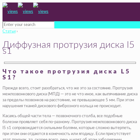
Статьи
›
Диффузная протрузия диска l5
s1
Что такое протрузия диска L5
S1?
Прежде всего, стоит разобраться, что же это за состояние. Протрузия
межпозвонкового диска (МПД) — это не что иное, как выпячивание диска
за пределы позвонков на расстояние, не превышающее 5 мм. При этом
нарушения тканей дискового фиброзного кольца не происходит.
Касаясь общей части тела — позвоночного столба, все подобные
болезни проявляет себя по-разному. Протрузия межпозвонкового диска
l5 s1 сопровождается сильными болями, которые сложно вытерпеть,
при этом они отдаются в конечность или ягодицу. Если присутствует
этот признак, то, скорее всего, речь и идет об этом заболевании.