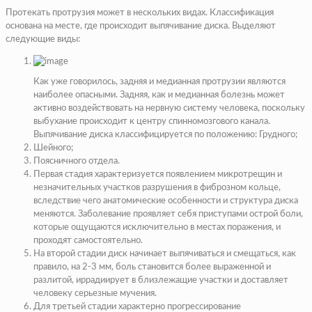
Протекать протрузия может в нескольких видах. Классификация
основана на месте, где происходит выпячивание диска. Выделяют
следующие виды:
Как уже говорилось, задняя и медианная протрузии являются
наиболее опасными. Задняя, как и медианная болезнь может
активно воздействовать на нервную систему человека, поскольку
выбухание происходит к центру спинномозгового канала.
Выпячивание диска классифицируется по положению: Грудного;
Шейного;
Поясничного отдела.
Первая стадия характеризуется появлением микротрещин и
незначительных участков разрушения в фиброзном кольце,
вследствие чего анатомические особенности и структура диска
меняются. Заболевание проявляет себя приступами острой боли,
которые ощущаются исключительно в местах поражения, и
проходят самостоятельно.
На второй стадии диск начинает выпячиваться и смещаться, как
правило, на 2-3 мм, боль становится более выраженной и
разлитой, иррадиирует в близлежащие участки и доставляет
человеку серьезные мучения.
Для третьей стадии характерно прогрессирование