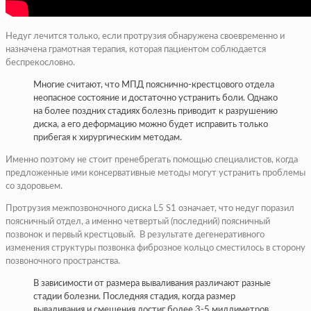
Недуг лечится только, если протрузия обнаружена своевременно и
назначена грамотная терапия, которая пациентом соблюдается
беспрекословно.
Многие считают, что МПД пояснично-крестцового отдела
неопасное состояние и достаточно устранить боли. Однако
на более поздних стадиях болезнь приводит к разрушению
диска, а его деформацию можно будет исправить только
прибегая к хирургическим методам.
Именно поэтому не стоит пренебрегать помощью специалистов, когда
предложенные ими консервативные методы могут устранить проблемы
со здоровьем.
Протрузия межпозвоночного диска L5 S1 означает, что недуг поразил
поясничный отдел, а именно четвертый (последний) поясничный
позвонок и первый крестцовый. В результате дегенеративного
изменения структуры позвонка фиброзное кольцо сместилось в сторону
позвоночного пространства.
В зависимости от размера вываливания различают разные
стадии болезни. Последняя стадия, когда размер
вываливания и смещения достиг более 3-5 миллиметров,