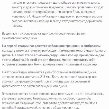
патологического процесса и дальнейшее выпячивание диска,
зачастую до критических пределов. В число проявлений входят
нарушения вегетативной функции, острая боль, онемение
конечностей. На данной стадии чаще всего происходит разрыв
фиброзных тканей кольца и выход студенистого содержимого
наружу.
Выделяют три основные стадии формирования протрузии
межпозвоночного диска.
На первой стадии появляются небольшие трещинки в фиброзном
кольце, в результате чего происходит изменение конструкции самого
диска. На этом этапе возможно разрушение кольца примерно на две
трети области. На этой стадии болезнь может проявлять себя
острыми вспышками боли, которая имеет локальный характер.
На второй стадии начинается уже собственно выпячивание диска,
которое может достигать 2-3 мм. Боль меняет свой характер, она
становится иррадиирующей, при этом ощущается серьезный
дискомфорт в области поврежденного диска.
Это этап является достаточно ранним, поэтому еще есть возможность
вылечить протрузию безоперационным способом, и даже без
применения медикаментов. Для этого достаточно будет заняться
лечебной физкультурой, изменить образ жизни и т.д..