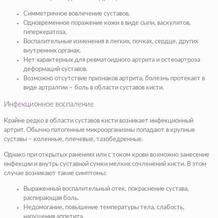
Симметричное вовлечение суставов.
Одновременное поражение кожи в виде сыпи, васкулитов,
гиперкератоза.
Воспалительные изменения в легких, почках, сердце, других
внутренних органах.
Нет характерных для ревматоидного артрита и остеоартроза
деформаций суставов.
Возможно отсутствие признаков артрита, болезнь протекает в
виде артралгии – боль в области суставов кисти.
Инфекционное воспаление
Крайне редко в области суставов кисти возникает инфекционный
артрит. Обычно патогенные микроорганизмы попадают в крупные
суставы – коленные, плечевые, тазобедренные.
Однако при открытых ранениях или с током крови возможно занесение
инфекции и внутрь суставной сумки мелких сочленений кисти. В этом
случае возникают такие симптомы:
Выраженный воспалительный отек, покраснение сустава,
распирающая боль.
Недомогание, повышение температуры тела, слабость,
нарушения аппетита.