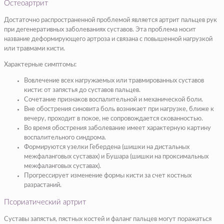
Остеоартрит
Достаточно распространенной проблемой является артрит пальцев рук
при дегенеративных заболеваниях суставов. Эта проблема носит
название деформирующего артроза и связана с повышенной нагрузкой
или травмами кисти.
Характерные симптомы:
Вовлечение всех нагружаемых или травмированных суставов
кисти: от запястья до суставов пальцев.
Сочетание признаков воспалительной и механической боли.
Вне обострения синовита боль возникает при нагрузке, ближе к
вечеру, проходит в покое, не сопровождается скованностью.
Во время обострения заболевание имеет характерную картину
воспалительного синдрома.
Формируются узелки Гебердена (шишки на дистальных
межфаланговых суставах) и Бушара (шишки на проксимальных
межфаланговых суставах).
Прогрессирует изменение формы кисти за счет костных
разрастаний.
Псориатический артрит
Суставы запястья, пястных костей и фаланг пальцев могут поражаться