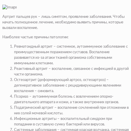
Артрит пальцев рук – лишь симптом, проявление заболевания. Чтобы
начать полноценное лечение, необходимо выявить причины, которые
вызвали воспаление.
Наиболее частые причины патологии:
Ревматоидный артрит – системное, аутоиммунное заболевание с
преимущественным поражением суставов. Воспаление
развивается из-за атаки тканей организма собственными
иммунными клетками.
Реактивный артрит – воспаление, связанное с инфекцией в другой
части организма.
Остеоартрит (деформирующий артроз, остеоартроз) –
дегенеративное заболевание с рецидивирующими явлениями
воспаления – синовита.
Псориаз – аутоиммунная болезнь с вовлечением опорно-
двигательного аппарата и кожи, а также внутренних органов.
Подагрический артрит – воспаление сочленений при отложении в
них солей мочевой кислоты.
Инфекционные артриты – воспалительный синдром при
попадании в суставную сумку бактерий или вирусов.
Системные заболевания – системная красная волчанка, системная