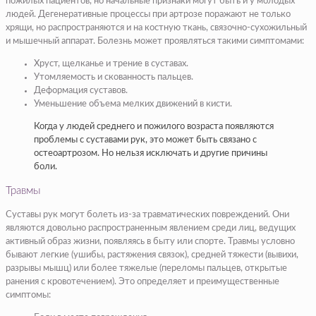
пожилых пациентов, но начальные признаки могут быть и у молодых
людей. Дегенеративные процессы при артрозе поражают не только
хрящи, но распространяются и на костную ткань, связочно-сухожильный
и мышечный аппарат. Болезнь может проявляться такими симптомами:
Хруст, щелканье и трение в суставах.
Утомляемость и скованность пальцев.
Деформация суставов.
Уменьшение объема мелких движений в кисти.
Когда у людей среднего и пожилого возраста появляются
проблемы с суставами рук, это может быть связано с
остеоартрозом. Но нельзя исключать и другие причины
боли.
Травмы
Суставы рук могут болеть из-за травматических повреждений. Они
являются довольно распространенным явлением среди лиц, ведущих
активный образ жизни, появляясь в быту или спорте. Травмы условно
бывают легкие (ушибы, растяжения связок), средней тяжести (вывихи,
разрывы мышц) или более тяжелые (переломы пальцев, открытые
ранения с кровотечением). Это определяет и преимущественные
симптомы: