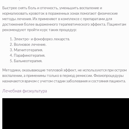
Быстрее снять боль и отечность, уменьшить воспаление и
нормализовать кровоток в пораженных зонах помогают физические
методы лечения. Их применяют в комплексе с препаратами для
достижения более выраженного терапевтического эффекта. Пациентам
рекомендуют пройти курс таких процедур:
Электро- и фонофорез лекарств.
Волновое лечение.
Магнитотерапия.
Парафинотерапия.
Бальнеотерапия.
Методики, оказывающие тепловой эффект, не используются при остром
воспалении, а применимы только в период ремиссии. Физиопроцедуры
назначаются врачом с учетом стадии заболевания и состояния пациента.
Лечебная физкультура