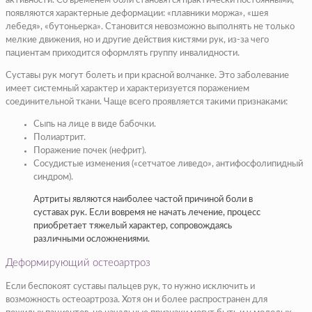
активности. Со временем боли становятся практически постоянными,
появляются характерные деформации: «плавники моржа», «шея
лебедя», «бутоньерка». Становится невозможно выполнять не только
мелкие движения, но и другие действия кистями рук, из-за чего
пациентам приходится оформлять группу инвалидности.
Суставы рук могут болеть и при красной волчанке. Это заболевание
имеет системный характер и характеризуется поражением
соединительной ткани. Чаще всего проявляется такими признаками:
Сыпь на лице в виде бабочки.
Полиартрит.
Поражение почек (нефрит).
Сосудистые изменения («сетчатое ливедо», антифосфолипидный
синдром).
Артриты являются наиболее частой причиной боли в
суставах рук. Если вовремя не начать лечение, процесс
приобретает тяжелый характер, сопровождаясь
различными осложнениями.
Деформирующий остеоартроз
Если беспокоят суставы пальцев рук, то нужно исключить и
возможность остеоартроза. Хотя он и более распространен для