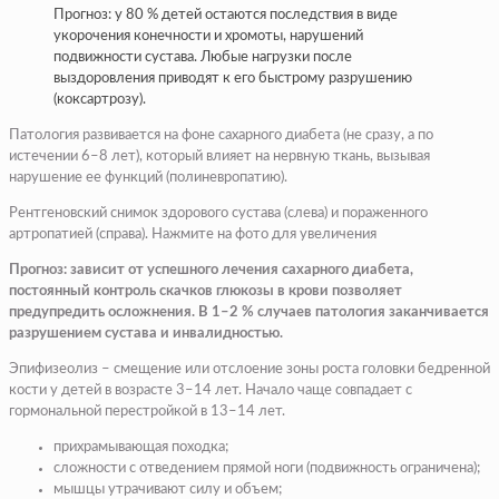
Прогноз: у 80 % детей остаются последствия в виде
укорочения конечности и хромоты, нарушений
подвижности сустава. Любые нагрузки после
выздоровления приводят к его быстрому разрушению
(коксартрозу).
Патология развивается на фоне сахарного диабета (не сразу, а по
истечении 6–8 лет), который влияет на нервную ткань, вызывая
нарушение ее функций (полиневропатию).
Рентгеновский снимок здорового сустава (слева) и пораженного
артропатией (справа). Нажмите на фото для увеличения
Прогноз: зависит от успешного лечения сахарного диабета,
постоянный контроль скачков глюкозы в крови позволяет
предупредить осложнения. В 1–2 % случаев патология заканчивается
разрушением сустава и инвалидностью.
Эпифизеолиз – смещение или отслоение зоны роста головки бедренной
кости у детей в возрасте 3–14 лет. Начало чаще совпадает с
гормональной перестройкой в 13–14 лет.
прихрамывающая походка;
сложности с отведением прямой ноги (подвижность ограничена);
мышцы утрачивают силу и объем;