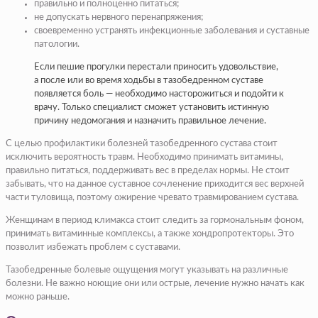
правильно и полноценно питаться;
не допускать нервного перенапряжения;
своевременно устранять инфекционные заболевания и суставные
патологии.
Если пешие прогулки перестали приносить удовольствие,
а после или во время ходьбы в тазобедренном суставе
появляется боль — необходимо насторожиться и подойти к
врачу. Только специалист сможет установить истинную
причину недомогания и назначить правильное лечение.
С целью профилактики болезней тазобедренного сустава стоит
исключить вероятность травм. Необходимо принимать витамины,
правильно питаться, поддерживать вес в пределах нормы. Не стоит
забывать, что на данное суставное сочленение приходится вес верхней
части туловища, поэтому ожирение чревато травмированием сустава.
Женщинам в период климакса стоит следить за гормональным фоном,
принимать витаминные комплексы, а также хондропротекторы. Это
позволит избежать проблем с суставами.
Тазобедренные болевые ощущения могут указывать на различные
болезни. Не важно ноющие они или острые, лечение нужно начать как
можно раньше.