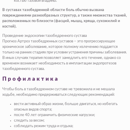
костью тазовой впадины.
В суставах тазобедренной области боль обычно вызвана
повреждениями разнообразных структур, а также множества тканей,
расположенных по близости (фасций, мышц, хряща, сухожилий и
костей).
Проведение эндоскопии тазобедренного сустава
Прогноз Артроз тазобедренных суставов – это прогрессирующее
хроническое заболевание, которое полному излечению поддается
только на ранних стадиях при условии устранения причины заболевания.
В иных случаях терапия позволяет замедлить его течение, однако со
временем возникает необходимость в имплантации эндопротезов
тазобедренного сустава.
Профилактика
Чтобы боль в тазобедренном суставе не тревожила и не мешала
ходьбе, необходимо придерживаться следующих рекомендаций:
вести активный образ жизни, больше двигаться, но избегать
опасных видов спорта;
после 40 лет ограничить физические нагрузки;
следить за весом;
соблюдать режим труда и отдыха;