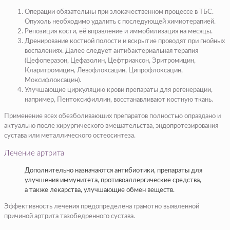
Операции обязательны при злокачественном процессе в ТБС.
Опухоль необходимо удалить с последующей химиотерапией.
Репозиция кости, её вправление и иммобилизация на месяцы.
Дренирование костной полости и вскрытие проводят при гнойных
воспалениях. Далее следует антибактериальная терапия
(Цефоперазон, Цефазолин, Цефтриаксон, Эритромицин,
Кларитромицин, Левофлоксацин, Ципрофлоксацин,
Моксифлоксацин).
Улучшающие циркуляцию крови препараты для регенерации,
например, Пентоксифиллин, восстанавливают костную ткань.
Применение всех обезболивающих препаратов полностью оправдано и
актуально после хирургического вмешательства, эндопротезирования
сустава или металлического остеосинтеза.
Лечение артрита
Дополнительно назначаются антибиотики, препараты для
улучшения иммунитета, противоаллергические средства,
а также лекарства, улучшающие обмен веществ.
Эффективность лечения предопределена грамотно выявленной
причиной артрита тазобедренного сустава.