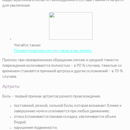
Виды переломов в области тазобедренного сустава. Нажмите на фото
для увеличения
Читайте также:
Полиостеоартроз что это такое и как лечить
Прогноз: при своевременном обращении легкие и средней тяжести
повреждения излечиваются полностью – в 90 % случаев, тяжелые со
временем становятся причиной артроза и других осложнений – в 70 %
случаев.
Артриты
Боль – первый признак артритов разного происхождения.
постоянной, резкой, сильной боли, которая возникает ближе к
завершению ночи и усиливается при любых движениях;
отека (сглаживается паховая складка, увеличивается объем
бедра);
нарушения подвижности.