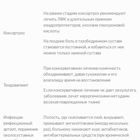
На ранних стадиях коксартроз рекомендуют
лечить ЛФК и длительным приемом
хондропротекторов, уколами гиалуроновой
кислоты
Коксартроз
На поздних боль в тазобедренном суставе
становится постоянной, и избавиться от нее
можно только заменой сустава
При консервативном лечении конечность
обездвиживают, давая сухожилию и его
влагалищу время на восстановление
Тендовагинит
Если консервативное лечение не дает результата,
заболевание лечат хирургическими методами
(иссекая поврежденные ткани)
Инфекции
Полость, где скапливается гной, вскрывают,
(инфекционный
промывают антисептиками (иногда несколько
артрит, поражение
раз), больному назначают курс антибиотиков,
околосуставных
антибактериальных средств (при хронической