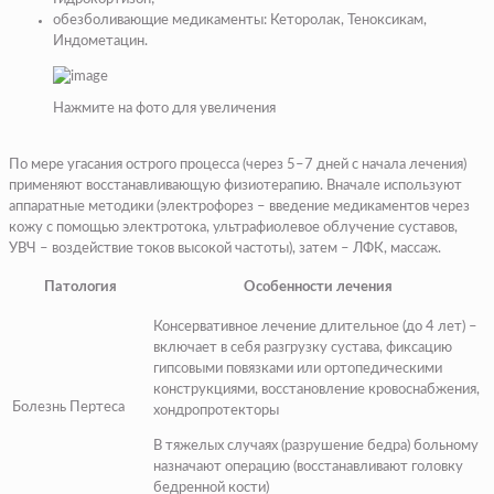
обезболивающие медикаменты: Кеторолак, Теноксикам,
Индометацин.
Нажмите на фото для увеличения
По мере угасания острого процесса (через 5–7 дней с начала лечения)
применяют восстанавливающую физиотерапию. Вначале используют
аппаратные методики (электрофорез – введение медикаментов через
кожу с помощью электротока, ультрафиолевое облучение суставов,
УВЧ – воздействие токов высокой частоты), затем – ЛФК, массаж.
Патология
Особенности лечения
Консервативное лечение длительное (до 4 лет) –
включает в себя разгрузку сустава, фиксацию
гипсовыми повязками или ортопедическими
конструкциями, восстановление кровоснабжения,
Болезнь Пертеса
хондропротекторы
В тяжелых случаях (разрушение бедра) больному
назначают операцию (восстанавливают головку
бедренной кости)