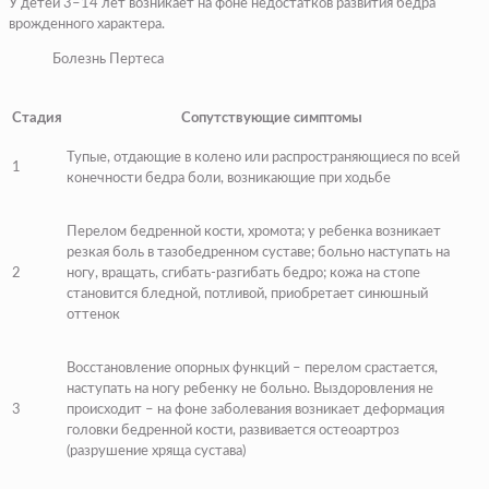
У детей 3–14 лет возникает на фоне недостатков развития бедра
врожденного характера.
Болезнь Пертеса
Стадия
Сопутствующие симптомы
Тупые, отдающие в колено или распространяющиеся по всей
1
конечности бедра боли, возникающие при ходьбе
Перелом бедренной кости, хромота; у ребенка возникает
резкая боль в тазобедренном суставе; больно наступать на
2
ногу, вращать, сгибать-разгибать бедро; кожа на стопе
становится бледной, потливой, приобретает синюшный
оттенок
Восстановление опорных функций – перелом срастается,
наступать на ногу ребенку не больно. Выздоровления не
3
происходит – на фоне заболевания возникает деформация
головки бедренной кости, развивается остеоартроз
(разрушение хряща сустава)