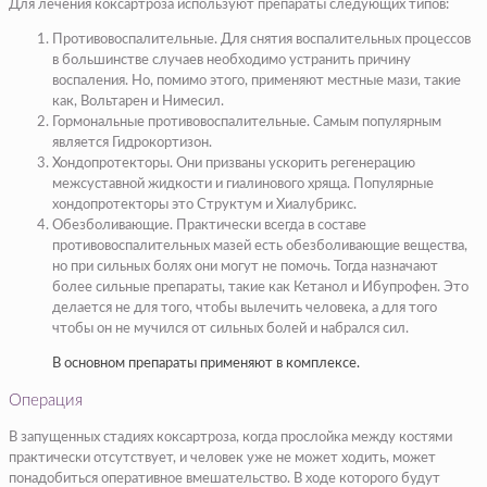
Для лечения коксартроза используют препараты следующих типов:
Противовоспалительные. Для снятия воспалительных процессов
в большинстве случаев необходимо устранить причину
воспаления. Но, помимо этого, применяют местные мази, такие
как, Вольтарен и Нимесил.
Гормональные противовоспалительные. Самым популярным
является Гидрокортизон.
Хондопротекторы. Они призваны ускорить регенерацию
межсуставной жидкости и гиалинового хряща. Популярные
хондопротекторы это Структум и Хиалубрикс.
Обезболивающие. Практически всегда в составе
противовоспалительных мазей есть обезболивающие вещества,
но при сильных болях они могут не помочь. Тогда назначают
более сильные препараты, такие как Кетанол и Ибупрофен. Это
делается не для того, чтобы вылечить человека, а для того
чтобы он не мучился от сильных болей и набрался сил.
В основном препараты применяют в комплексе.
Операция
В запущенных стадиях коксартроза, когда прослойка между костями
практически отсутствует, и человек уже не может ходить, может
понадобиться оперативное вмешательство. В ходе которого будут