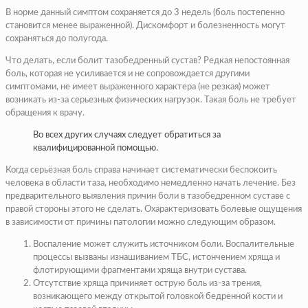
В норме данный симптом сохраняется до 3 недель (боль постепенно
становится менее выраженной). Дискомфорт и болезненность могут
сохраняться до полугода.
Что делать, если болит тазобедренный сустав? Редкая непостоянная
боль, которая не усиливается и не сопровождается другими
симптомами, не имеет выраженного характера (не резкая) может
возникать из-за серьезных физических нагрузок. Такая боль не требует
обращения к врачу.
Во всех других случаях следует обратиться за
квалифицированной помощью.
Когда серьёзная боль справа начинает систематически беспокоить
человека в области таза, необходимо немедленно начать лечение. Без
предварительного выявления причин боли в тазобедренном суставе с
правой стороны этого не сделать. Охарактеризовать болевые ощущения
в зависимости от причины патологии можно следующим образом.
Воспаление может служить источником боли. Воспалительные
процессы вызваны изнашиванием ТБС, истончением хряща и
флотирующими фрагментами хряща внутри сустава.
Отсутствие хряща причиняет острую боль из-за трения,
возникающего между открытой головкой бедренной кости и