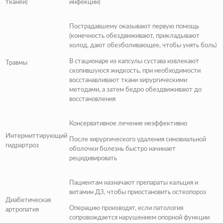
тканей)
инфекции)
Пострадавшему оказывают первую помощь
(конечность обездвиживают, прикладывают
холод, дают обезболивающее, чтобы унять боль)
В стационаре из капсулы сустава извлекают
Травмы
скопившуюся жидкость, при необходимости
восстанавливают ткани хирургическими
методами, а затем бедро обездвиживают до
восстановления
Консервативное лечение неэффективно
Интермиттирующий
После хирургического удаления синовиальной
гидрартроз
оболочки болезнь быстро начинает
рецидивировать
Пациентам назначают препараты кальция и
витамин Д3, чтобы приостановить остеопороз
Диабетическая
Операцию производят, если патология
артропатия
сопровождается нарушением опорной функции