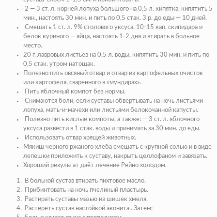
2 — 3 ст. л. корней лопуха большого на 0,5 л. кипятка, кипятить 5
мин., настоять 30 мин. и пить по 0,5 стак. 3 р. до еды — 10 дней.
Смешать 1 ст. л. 9% столового уксуса, 10-15 кап. скипидара и
белок кури­ного — яйца, настоять 1-2 дня и втирать в больное
место.
20 г. лавровых листьев на 0,5 л. воды, кипятить 30 мин. и пить по
0,5 стак. утром натощак.
Полезно пить овсяный отвар и отвар из картофельных очисток
или кар­тофеля, сваренного в «мундирах».
Пить яблочный компот без нормы.
Снимаются боли, если суставы обвертывать на ночь листьями
лопуха, мать-и-мачехи или листьями белокочанной капусты.
Полезно пить кислые компоты, а также: — 3 ст. л. яблочного
уксуса развести в 1 стак. воды и принимать за 30 мин. до еды.
Использовать отвар хрящей животных.
Мякиш черного ржаного хлеба смешать с крупной солью и в виде
лепеш­ки приложить к суставу, накрыть целлофаном и завязать.
Хороший результат даёт лечение Рейно холодом.
В больной сустав втирать пихтовое масло.
Прибинтовать на ночь пчелиный пластырь.
Растирать суставы мазью из шишек хмеля.
Растереть сустав настойкой аконита . Затем: