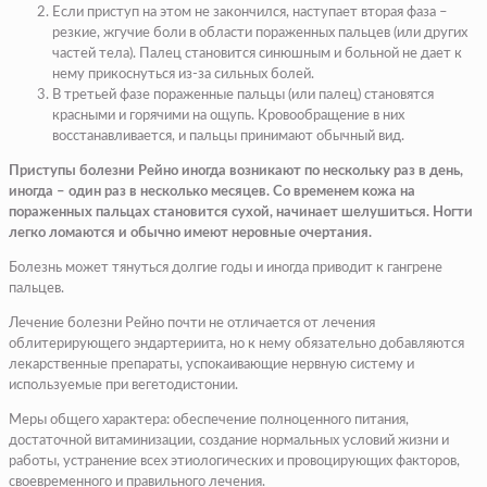
Если приступ на этом не закончился, наступает вторая фаза –
резкие, жгучие боли в области пораженных пальцев (или других
частей тела). Палец становится синюшным и больной не дает к
нему прикоснуться из‑за сильных болей.
В третьей фазе пораженные пальцы (или палец) становятся
красными и горячими на ощупь. Кровообращение в них
восстанавливается, и пальцы принимают обычный вид.
Приступы болезни Рейно иногда возникают по нескольку раз в день,
иногда – один раз в несколько месяцев. Со временем кожа на
пораженных пальцах становится сухой, начинает шелушиться. Ногти
легко ломаются и обычно имеют неровные очертания.
Болезнь может тянуться долгие годы и иногда приводит к гангрене
пальцев.
Лечение болезни Рейно почти не отличается от лечения
облитерирующего эндартериита, но к нему обязательно добавляются
лекарственные препараты, успокаивающие нервную систему и
используемые при вегетодистонии.
Меры общего характера: обеспечение полноценного питания,
достаточной витаминизации, создание нормальных условий жизни и
работы, устранение всех этиологических и провоцирующих факторов,
своевременного и правильного лечения.