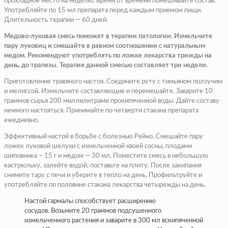
прохладное место на неделю. Время от времени помешивайте состав.
Употребляйте по 15 мл препарата перед каждым приемом пищи.
Длительность терапии — 60 дней.
Медово-луковая смесь поможет в терапии патологии. Измельчите
пару луковиц и смешайте в равном соотношении с натуральным
медом. Рекомендуют употреблять по ложке лекарства трижды на
день, до трапезы. Терапия данной смесью составляет три недели.
Приготовление травяного настоя. Соедините руту с тимьяном ползучим
и мелиссой. Измельчите составляющие и перемешайте. Заварите 10
граммов сырья 200 миллилитрами прокипяченной воды. Дайте составу
немного настояться. Принимайте по четверти стакана препарата
ежедневно.
Эффективный настой в борьбе с болезнью Рейно. Смешайте пару
ложек луковой шелухи с измельченной хвоей сосны, плодами
шиповника – 15 г и медом — 30 мл. Поместите смесь в небольшую
кастрюльку, залейте водой, поставьте на плиту. После закипания
снимите тару с печи и уберите в тепло на день. Профильтруйте и
употребляйте по половине стакана лекарства четырежды на день.
Настой гармалы способствует расширению
сосудов. Возьмите 20 граммов подсушенного
измельченного растения и заварите в 300 мл вскипяченной