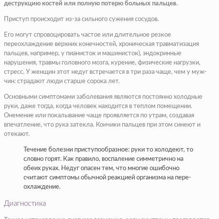
деструкцию костей или полную потерю боль­ных пальцев.
Приступ происходит из-за сильно­го сужения сосудов.
Его могут спровоцировать частое или длительное резкое
переохлаждение верхних конечностей, хроническая травматизация
пальцев, например, у пианисток и машинисток), эндокринные
нарушения, травмы головного мозга, курение, физические на­грузки,
стресс. У женщин этот недуг встречается в три раза чаще, чем у муж­
чин: страдают люди стар­ше сорока лет.
Основными симптома­ми заболевания являются постоянно холодные
руки, даже тогда, когда человек находится в теплом по­мещении.
Онемение или покалывание чаще проявляется по утрам, созда­вая
впечатление, что рука затекла. Кончики пальцев при этом синеют и
отека­ют.
Течение болезни при­ступообразное: руки то холодеют, то
словно горят. Как правило, воспаление симметрично на
обеих ру­ках. Недуг опасен тем, что многие ошибочно
считают симптомы обычной реак­цией организма на пере­
охлаждение.
Диагностика