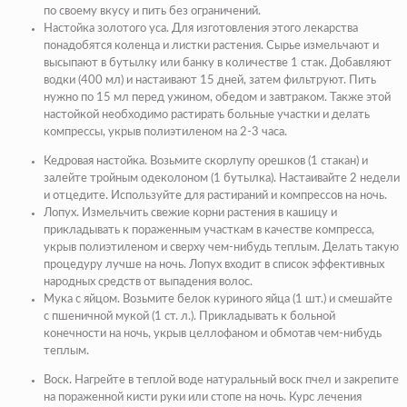
по своему вкусу и пить без ограничений.
Настойка золотого уса
. Для изготовления этого лекарства
понадобятся коленца и листки растения. Сырье измельчают и
высыпают в бутылку или банку в количестве 1 стак. Добавляют
водки (400 мл) и настаивают 15 дней, затем фильтруют. Пить
нужно по 15 мл перед ужином, обедом и завтраком. Также этой
настойкой необходимо растирать больные участки и делать
компрессы, укрыв полиэтиленом на 2-3 часа.
Кедровая настойка
. Возьмите скорлупу орешков (1 стакан) и
залейте тройным одеколоном (1 бутылка). Настаивайте 2 недели
и отцедите. Используйте для растираний и компрессов на ночь.
Лопух.
Измельчить свежие корни растения в кашицу и
прикладывать к пораженным участкам в качестве компресса,
укрыв полиэтиленом и сверху чем-нибудь теплым. Делать такую
процедуру лучше на ночь. Лопух входит в список эффективных
народных средств от выпадения волос.
Мука с яйцом
. Возьмите белок куриного яйца (1 шт.) и смешайте
с пшеничной мукой (1 ст. л.). Прикладывать к больной
конечности на ночь, укрыв целлофаном и обмотав чем-нибудь
теплым.
Воск
. Нагрейте в теплой воде натуральный воск пчел и закрепите
на пораженной кисти руки или стопе на ночь. Курс лечения