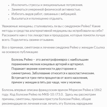
Исключить стрессы и эмоциональные потрясения.
Заниматься умеренной физической активностью.
Избегать видов работ, связанных с вибрацией.
Высыпаться и полноценно отдыхать.
Уважаемые женщины, сталкивались ли вы с синдромом Рейно? Какие
методы и средства альтернативной медицины вы испробовали на себе?
Расскажите нам о тех лекарствах и процедурах, которые помогли лучше
всего. Поделитесь своими отзывами.
Все о причинах, симптомах и лечении синдрома Рейно у женщин Ссылка
на основную публикацию
Болезнь Рейно – это ангиотрофоневроз с наибольшим
поражением мелких концевых артерий и артериол.
Поражает верхние конечности двусторонне и
симметрично. Заболевание относится к вазоспастическим.
Встречается трех-пяти процентов от всего населения,
причем у женщин в пять раз чаще, чем у мужчин.
Болезнь впервые описана французским врачом Морисом Рейно в 1862
году. Код болезни Рейно по МКБ-10: I73.0. Здесь мы рассмотрим
причины, симптомы, признаки приступа болезни Рейно, общие
рекомендации ее лечения и как лечить эту болезнь народными