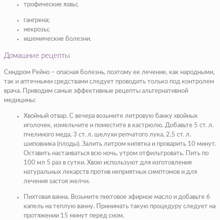
трофические язвы;
гангрена;
некрозы;
ишемические болезни.
Домашние рецепты
Синдром Рейно – опасная болезнь, поэтому ее лечение, как народными,
так и аптечными средствами следует проводить только под контролем
врача. Приводим самые эффективные рецепты альтернативной
медицины:
Хвойный отвар
. С вечера возьмите литровую банку хвойных
иголочек, измельчите и поместите в кастрюлю. Добавьте 5 ст. л.
пчелиного меда, 3 ст. л. шелухи репчатого лука, 2,5 ст. л.
шиповника (плоды). Залить литром кипятка и проварить 10 минут.
Оставить настаиваться всю ночь, утром отфильтровать. Пить по
100 мл 5 раз в сутки. Хвою используют для изготовления
натуральных лекарств против неприятных симптомов и для
лечения застоя желчи.
Пихтовая ванна.
Возьмите пихтовое эфирное масло и добавьте 6
капель на теплую ванну. Принимать такую процедуру следует на
протяжении 15 минут перед сном.