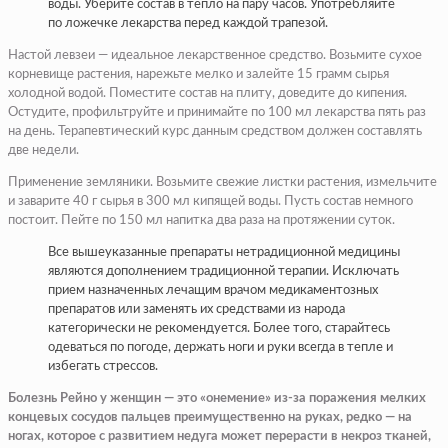
воды. Уберите состав в тепло на пару часов. Употребляйте
по ложечке лекарства перед каждой трапезой.
Настой левзеи — идеальное лекарственное средство. Возьмите сухое
корневище растения, нарежьте мелко и залейте 15 грамм сырья
холодной водой. Поместите состав на плиту, доведите до кипения.
Остудите, профильтруйте и принимайте по 100 мл лекарства пять раз
на день. Терапевтический курс данным средством должен составлять
две недели.
Применение земляники. Возьмите свежие листки растения, измельчите
и заварите 40 г сырья в 300 мл кипящей воды. Пусть состав немного
постоит. Пейте по 150 мл напитка два раза на протяжении суток.
Все вышеуказанные препараты нетрадиционной медицины
являются дополнением традиционной терапии. Исключать
прием назначенных лечащим врачом медикаментозных
препаратов или заменять их средствами из народа
категорически не рекомендуется. Более того, старайтесь
одеваться по погоде, держать ноги и руки всегда в тепле и
избегать стрессов.
Болезнь Рейно у женщин — это «онемение» из-за пора­жения мелких
концевых сосудов пальцев преиму­щественно на руках, ред­ко — на
ногах, которое с развитием недуга может перерасти в некроз тка­ней,