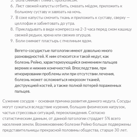
Боль снимает глина с прополисом.
Лист свежей капусты отбить, смазать мёдом, приложить к
больному суставу и завязать на ночь.
В соке капусты смочить ткань и приложить к суставу, сверху —
целлофан и забинтовать до утра.
Прикладывать в виде компресса на 2-3 часа перед сном кашицу
све­жей редьки, хрена или свежих огурцов.
Боли снимает пластырь с пчелиным ядом.
Вегето-сосудистые патологии имеют довольно много
разновидностей. К ним относится и такой недуг, как
болезнь Рейно, характеризующийся онемением пальцев
верхних и нижних конечностей. Впоследствии, при
игнорировании проблемы или при отсутствии лечения,
болезнь может осложниться некрозом тканей,
деструкцией костей, а также полной потерей пораженных
пальцев.
Сужение сосудов – основная причина развития данного недуга. Сосуды
могут сужаться вследствие курения, больших физических нагрузок,
частых стрессовых ситуаций, переохлаждения. Согласно
статистическим данным, от данной патологии страдает 5% всего
населения земли. Возникновению болезни Рейно больше подвержены
представительницы прекрасной половины общества, старше 30 лет.