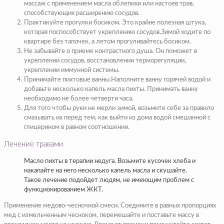
массаж с применением масла облепихи или настоев трав,
способствующих расширению сосудов.
Практикуйте прогулки босиком. Это крайне полезная штука,
которая поспособствует укреплению сосудов.Зимой ходите по
квартире без тапочек, а летом прогуливайтесь босиком.
Не забывайте о приеме контрастного душа. Он поможет в
укреплении сосудов, восстановлении терморегуляции,
укреплении иммунной системы.
Принимайте пихтовые ванны.Наполните ванну горячей водой и
добавьте несколько капель масла пихты. Принимать ванну
необходимо не более четверти часа.
Для того чтобы руки не мерли зимой, возьмите себе за правило
смазывать их перед тем, как выйти из дома водой смешанной с
глицерином в равном соотношении.
Лечение травами
Масло пихты в терапии недуга. Возьмите кусочек хлеба и
накапайте на него несколько капель масла и скушайте.
Такое лечение подойдет людям, не имеющим проблем с
функционированием ЖКТ.
Применение медово-чесночной смеси. Соедините в равных пропорциях
мед с измельченным чесноком, перемешайте и поставьте массу в