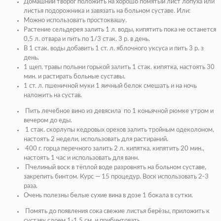
Домашний творог положить на хорошо помятый лист лопуха или
листья подорожника и завязать на больном суставе. Или:
Можно использовать простоквашу.
Растение сельдерея залить 1 л. воды, кипятить пока не останется
0,5 л. отвара и пить по 1/3 стак. 3 р. в день.
В 1 стак. воды добавить 1 ст. л. яблочного уксуса и пить 3 р. з
день.
1 щеп. травы полыни горькой залить 1 стак. кипятка, настоять 30
мин. и растирать больные суставы.
1 ст. л. пшеничной муки 1 яичный белок смешать и на ночь
наложить на сустав.
Пить лечебное вино из девясила по 1 коньячной рюмке утром и
вечером до еды.
1 стак. скорлупы кедровых орехов залить тройным одеколоном,
насто­ять 2 недели, использовать для растираний.
400 г. горца перечного залить 2 л. кипятка, кипятить 20 мин.,
настоять 1 час и использовать для ванн.
Пчелиный воск в тёплой воде разровнять на больном суставе,
закрепить бинтом. Курс — 15 процедур. Воск использовать 2-3
раза.
Очень полезны белые сухие вина в дозе 1 бокала в сутки.
Помять до появления сока свежие листья берёзы, приложить к
суставу слоем 1-1,5 см. и прибинтовать.