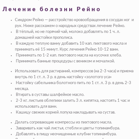
Лечение болезни Рейно
Синдром Рейно — расстройство кровообращения в сосудах ног и
рук. Ниже расскажем о народных средствах лечение Рейно.
В тёплый, но не горячий чай, молоко добавлять по 1 ч. л.
домашней на­стойки прополиса.
В каждую теплую ванну добавить 10 кап. пихтового масла и
принимать её 15 минут. Курс лечения Рейно 10-12 ванн.
Принимать по 1-2 кап. пихтового масла на кусочке хлеба.
Принимать банные процедуры с веником и мочалкой.
Использовать для растираний, компрессов (на 2-3 часа) и приема
внутрь по 1 ст. л. 3 р. в день настойку «золотого уса»
Настойку сабельника болотного пить по 1 ст. л. 3 р. в день 2-3
месяца.
Втирать в суставы шалфейное масло.
2-3 кг. листьев облепихи залить 3 л. кипятка, насто­ять 1 час и
использовать для ванн.
Кашицу свежих корней лопуха накладывать на сустав.
Делать согревающие компрессы из пихтового масла.
Заваривать как чай листья, стебли и цветы топинамбура.
Добавлять в пищу неочищенные клубни топинамбура.