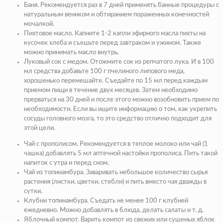
Баня
. Рекомендуется раз в 7 дней применять банные процедуры с
натуральным веником и обтиранием пораженных конечностей
мочалкой.
Пихтовое масло
. Капните 1-2 капли эфирного масла пихты на
кусочек хлеба и съешьте перед завтраком и ужином. Также
можно принимать масло внутрь.
Луковый сок с медом
. Отожмите сок из репчатого лука. И в 100
мл средства добавьте 100 г пчелиного липового меда,
хорошенько перемешайте. Съедайте по 15 мл перед каждым
приемом пищи в течение двух месяцев. Затем необходимо
прерваться на 30 дней и после этого можно возобновить прием по
необходимости. Если вы ищите информацию о том, как укрепить
сосуды головного мозга, то это средство отлично подходит для
этой цели.
Чай с прополисом
. Рекомендуется в теплое молоко или чай (1
чашка) добавлять 5 мл аптечной настойки прополиса. Пить такой
напиток с утра и перед сном.
Чай из топинамбура.
Заваривать небольшое количество сырья
растения (листки, цветки, стебли) и пить вместо чая дважды в
сутки.
Клубни топинамбура
. Съедать не менее 100 г клубней
ежедневно. Можно добавлять в блюда, делать салаты и т. д.
Яблочный компот
. Варить компот из свежих или сушеных яблок