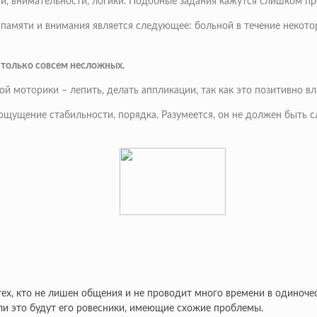
, внимательности, логики. Подобные задания кажутся слишком про
амяти и внимания является следующее: больной в течение некоторо
 только совсем несложных.
 моторики – лепить, делать аппликации, так как это позитивно вли
ощущение стабильности, порядка. Разумеется, он не должен быть 
 тех, кто не лишен общения и не проводит много времени в одиноче
сли это будут его ровесники, имеющие схожие проблемы.