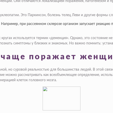
менции. Они отличаются локализацией поражения, патогенезом и п
нуклеопатии. Это Паркинсон, болезнь телец Леви и другие формы 
 Например, при рассеянном склерозе организм запускает реакцию 
кругах используется термин «деменция». Однако, это состояние не 
знать симптомы у близких и знакомых. Но важно помнить: устанав
 чаще поражает женщи
ной, но суровой реальностью для большинства людей. В этой связ
ие можно рассматривать как всеобъемлющее определение, использ
нерацией клеток головного мозга.