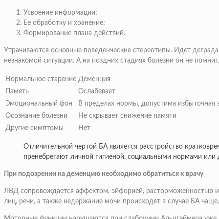
Усвоение информации;
Ее обработку и хранение;
Формирование плана действий.
Утрачиваются основные поведенческие стереотипы. Идет деградац
незнакомой ситуации. А на поздних стадиях болезни он не помнит
Нормальное старение
Деменция
Память
Ослабевает
Эмоциональный фон
В пределах нормы, допустима избыточная
Осознание болезни
Не скрывает снижение памяти
Другие симптомы
Нет
Отличительной чертой БА является расстройство кратковре
пренебрегают личной гигиеной, социальными нормами или д
При подозрении на деменцию необходимо обратиться к врачу
ЛВД сопровождается аффектом, эйфорией, расторможенностью и 
лиц, речи, а также недержание мочи происходят в случае БА чаще
Моторные функции нарушаются при слабоумии Альцгеймера уже н