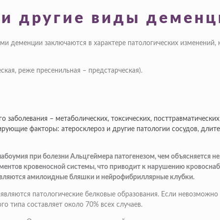
 и другие виды деменц
и деменции заключаются в характере патологических изменений, 
ская, реже пресенильная – предстарческая).
 заболевания – метаболических, токсических, посттравматических
ующие факторы: атеросклероз и другие патологии сосудов, длител
лабоумия при болезни Альцгеймера патогенезом, чем объясняется н
ентов кровеносной системы, что приводит к нарушению кровоснабж
являются амилоидные бляшки и нейрофибриллярные клубки.
ыявляются патологические белковые образования. Если невозможн
о типа составляет около 70% всех случаев.