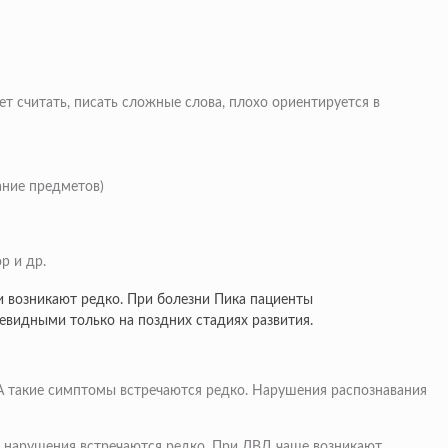
т считать, писать сложные слова, плохо ориентируется в
ание предметов)
р и др.
и возникают редко. При болезни Пика пациенты
евидными только на поздних стадиях развития.
А такие симптомы встречаются редко. Нарушения распознавания
 нарушения встречаются редко. При ЛВД чаще возникают