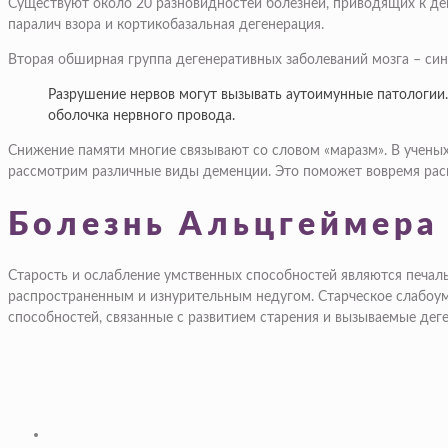
Существуют около 20 разновидностей болезней, приводящих к де
паралич взора и кортикобазальная дегенерация.
Вторая обширная группа дегенеративных заболеваний мозга – си
Разрушение нервов могут вызывать аутоимунные патологии.
оболочка нервного провода.
Снижение памяти многие связывают со словом «маразм». В ученых 
рассмотрим различные виды деменции. Это поможет вовремя распо
Болезнь Альцгеймера
Старость и ослабление умственных способностей являются печаль
распространенным и изнурительным недугом. Старческое слабоум
способностей, связанные с развитием старения и вызываемые деге