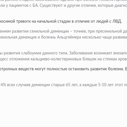
ели у пациентов с БА. Существуют и другие отличия, которые диа
осимой тревоги на начальной стадии в отличие от людей с ЛВД.
аннем развитии сенильной деменции – точнее, при пресенильной де
енильная деменция и болезнь Альцгеймера несколько чаще развивае
 развития слабоумия данного типа. Заболевание возникает внезапн
роцесс отложения кальциево-холестериновых бляшек на стенках кров
ихотропных веществ могут полностью остановить развитие болезни
 4% всех случаев деменции старше 65 лет, а каждые 5-10 лет этот 