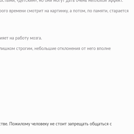
стыми, «детским», но они могут дать очень неплохой эффект.
го времени смотрит на картинку, а потом, по памяти, старается
яет на работу мозга.
слишком строгим, небольшие отклонения от него вполне
стве. Пожилому человеку не стоит запрещать общаться с