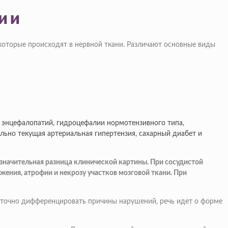
ии
которые происходят в нервной ткани. Различают основные виды
 энцефалопатий, гидроцефалии нормотензивного типа,
ьно текущая артериальная гипертензия, сахарный диабет и
езначительная разница клинической картины. При сосудистой
ения, атрофии и некрозу участков мозговой ткани. При
о точно дифференцировать причины нарушений, речь идет о форме