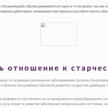
стой деменцией, обычно развиваются в одно и то же время, так как 
аболевание дебютирует изменением умственных способностей,что о
сь отношение к старче
ьности, вызванная различными заболеваниями. Болезнь Альцгеймер
 болезни Альцгеймера Причиной развития сосудистой деменции ста
и развиваться постепенно из-за замедленного кровообращения в моз
 роль играет в развитии заболевания эмоциональное состояние, на