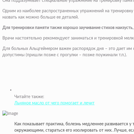
Она подразумевает специальные упражнение на тренировку памяти
Одним из наиболее распространенных упражнений на тренировку п
назвать как можно больше ее деталей.
Для тренировки памяти также хорошо заучивание стихов наизусть,
Врачи настоятельно рекомендуют заниматься и тренировкой мелкой
Для больных Альцгеймером важен распорядок дня – это дает им 
допустимы (пришли позже с прогулки – позже поужинали т.п.).
Читайте также:
Льняное масло от чего помогает и лечит
Как показывает практика, болезнь медленнее развивается у
окружающими, стараться его изолировать от них. Лучше, е