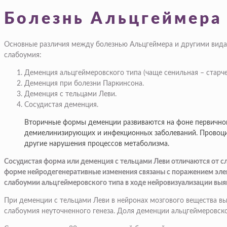
Болезнь Альцгеймера
Основные различия между болезнью Альцгеймера и другими видам
слабоумия:
Деменция альцгеймеровского типа (чаще сенильная – старче
Деменция при болезни Паркинсона.
Деменция с тельцами Леви.
Сосудистая деменция.
Вторичные формы деменции развиваются на фоне первичного
демиелинизирующих и инфекционных заболеваний. Провоцир
другие нарушения процессов метаболизма.
Сосудистая форма или деменция с тельцами Леви отличаются от с
форме нейродегенеративные изменения связаны с поражением элем
слабоумии альцгеймеровского типа в ходе нейровизуализации вы
При деменции с тельцами Леви в нейронах мозгового вещества в
слабоумия неуточненного генеза. Доля деменции альцгеймеровског