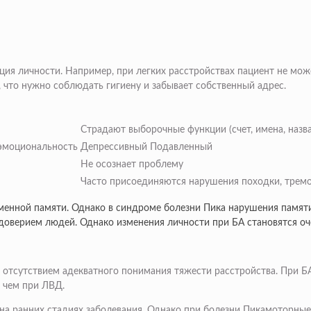
ия личности. Например, при легких расстройствах пациент не може
, что нужно соблюдать гигиену и забывает собственный адрес.
Страдают выборочные функции (счет, имена, назв
 эмоциональность
Депрессивный Подавленный
Не осознает проблему
Часто присоединяются нарушения походки, тремо
менной памяти. Однако в синдроме болезни Пика нарушения памят
оверием людей. Однако изменения личности при БА становятся оч
отсутствием адекватного понимания тяжести расстройства. При Б
, чем при ЛВД.
а ранних стадиях заболевания. Однако при болезни Пикамоторные