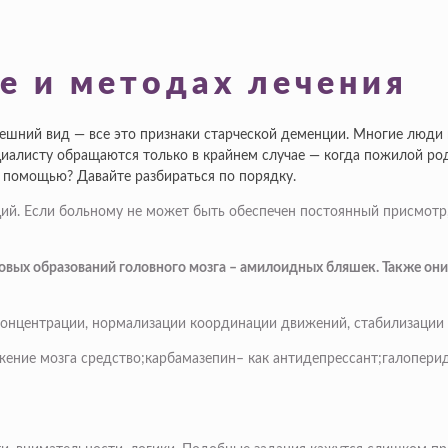
е и методах лечения
нешний вид — все это признаки старческой деменции. Многие люди
ециалисту обращаются только в крайнем случае — когда пожилой ро
 помощью? Давайте разбираться по порядку.
ий. Если больному не может быть обеспечен постоянный присмотр
ковых образований головного мозга – амилоидных бляшек. Также о
концентрации, нормализации координации движений, стабилизации
ение мозга средство;карбамазепин– как антидепрессант;галопери