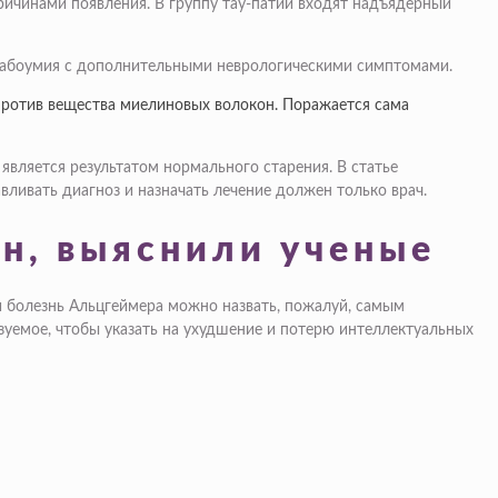
ричинами появления. В группу тау-патий входят надъядерный
слабоумия с дополнительными неврологическими симптомами.
против вещества миелиновых волокон. Поражается сама
является результатом нормального старения. В статье
ливать диагноз и назначать лечение должен только врач.
н, выяснили ученые
и болезнь Альцгеймера можно назвать, пожалуй, самым
уемое, чтобы указать на ухудшение и потерю интеллектуальных