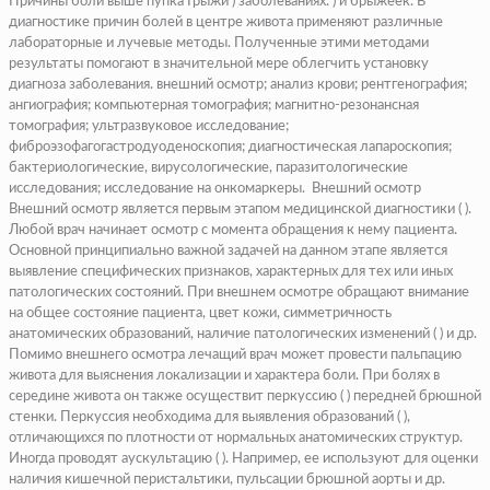
Причины боли выше пупка Грыжи ) заболеваниях. ) и брыжеек. В
диагностике причин болей в центре живота применяют различные
лабораторные и лучевые методы. Полученные этими методами
результаты помогают в значительной мере облегчить установку
диагноза заболевания. внешний осмотр; анализ крови; рентгенография;
ангиография
; компьютерная томография; магнитно-резонансная
томография; ультразвуковое исследование;
фиброэзофагогастродуоденоскопия
; диагностическая
лапароскопия
;
бактериологические, вирусологические, паразитологические
исследования; исследование на онкомаркеры. Внешний осмотр
Внешний осмотр является первым этапом медицинской диагностики ( ).
Любой врач начинает осмотр с момента обращения к нему пациента.
Основной принципиально важной задачей на данном этапе является
выявление специфических признаков, характерных для тех или иных
патологических состояний. При внешнем осмотре обращают внимание
на общее состояние пациента, цвет кожи, симметричность
анатомических образований, наличие патологических изменений ( ) и др.
Помимо внешнего осмотра лечащий врач может провести пальпацию
живота для выяснения локализации и характера боли. При болях в
середине живота он также осуществит перкуссию ( ) передней брюшной
стенки. Перкуссия необходима для выявления образований ( ),
отличающихся по плотности от нормальных анатомических структур.
Иногда проводят аускультацию ( ). Например, ее используют для оценки
наличия кишечной перистальтики, пульсации брюшной аорты и др.