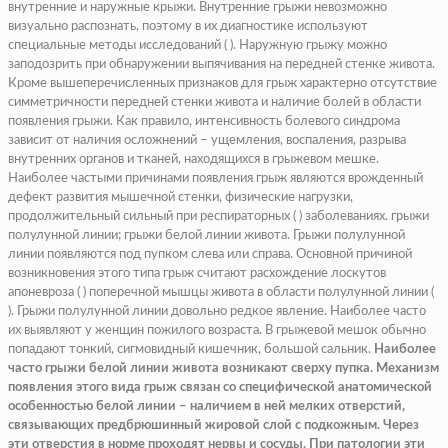
внутренние и наружные крыжи. Внутренние грыжи невозможно
визуально распознать, поэтому в их диагностике используют
специальные методы исследований ( ). Наружную грыжу можно
заподозрить при обнаружении выпячивания на передней стенке живота.
Кроме вышеперечисленных признаков для грыж характерно отсутствие
симметричности передней стенки живота и наличие болей в области
появления грыжи. Как правило, интенсивность болевого синдрома
зависит от наличия осложнений – ущемления, воспаления, разрыва
внутренних органов и тканей, находящихся в грыжевом мешке.
Наиболее частыми причинами появления грыж являются врожденный
дефект развития мышечной стенки, физические нагрузки,
продолжительный сильный при респираторных ( ) заболеваниях. грыжи
полулунной линии; грыжи белой линии живота. Грыжи полулунной
линии появляются под пупком слева или справа. Основной причиной
возникновения этого типа грыж считают расхождение лоскутов
апоневроза ( ) поперечной мышцы живота в области полулунной линии (
). Грыжи полулунной линии довольно редкое явление. Наиболее часто
их выявляют у женщин пожилого возраста. В грыжевой мешок обычно
попадают тонкий, сигмовидный кишечник, большой сальник.
Наиболее
часто грыжи белой линии живота возникают сверху пупка. Механизм
появления этого вида грыж связан со специфической анатомической
особенностью белой линии – наличием в ней мелких отверстий,
связывающих предбрюшинный жировой слой с подкожным. Через
эти отверстия в норме проходят нервы и сосуды. При патологии эти