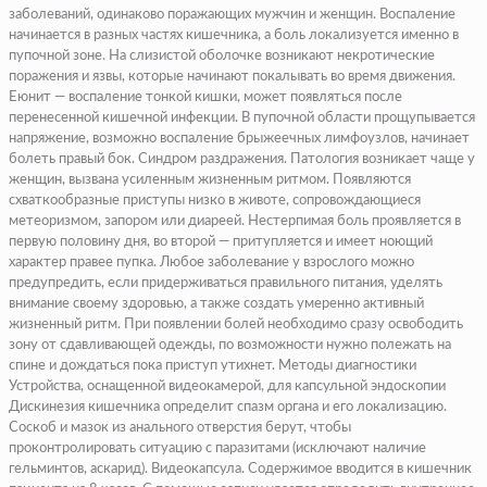
заболеваний, одинаково поражающих мужчин и женщин. Воспаление
начинается в разных частях кишечника, а боль локализуется именно в
пупочной зоне. На слизистой оболочке возникают некротические
поражения и язвы, которые начинают покалывать во время движения.
Еюнит — воспаление тонкой кишки, может появляться после
перенесенной кишечной инфекции. В пупочной области прощупывается
напряжение, возможно воспаление брыжеечных лимфоузлов, начинает
болеть правый бок. Синдром раздражения. Патология возникает чаще у
женщин, вызвана усиленным жизненным ритмом. Появляются
схваткообразные приступы низко в животе, сопровождающиеся
метеоризмом, запором или диареей. Нестерпимая боль проявляется в
первую половину дня, во второй — притупляется и имеет ноющий
характер правее пупка. Любое заболевание у взрослого можно
предупредить, если придерживаться правильного питания, уделять
внимание своему здоровью, а также создать умеренно активный
жизненный ритм. При появлении болей необходимо сразу освободить
зону от сдавливающей одежды, по возможности нужно полежать на
спине и дождаться пока приступ утихнет. Методы диагностики
Устройства, оснащенной видеокамерой, для капсульной эндоскопии
Дискинезия кишечника определит спазм органа и его локализацию.
Соскоб и мазок из анального отверстия берут, чтобы
проконтролировать ситуацию с паразитами (исключают наличие
гельминтов, аскарид). Видеокапсула. Содержимое вводится в кишечник