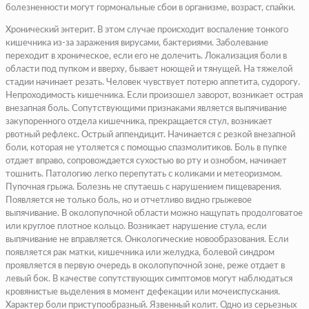
болезненности могут гормональные сбои в организме, возраст, спайки.
Хронический энтерит. В этом случае происходит воспаление тонкого
кишечника из-за заражения вирусами, бактериями. Заболевание
переходит в хроническое, если его не долечить. Локализация боли в
области под пупком и вверху, бывает ноющей и тянущей. На тяжелой
стадии начинает резать. Человек чувствует потерю аппетита, судорогу.
Непроходимость кишечника. Если произошел заворот, возникает острая
внезапная боль. Сопутствующими признаками является выпячивание
закупоренного отдела кишечника, прекращается стул, возникает
рвотный рефлекс. Острый аппендицит. Начинается с резкой внезапной
боли, которая не утоляется с помощью спазмолитиков. Боль в пупке
отдает вправо, сопровождается сухостью во рту и ознобом, начинает
тошнить. Патологию легко перепутать с коликами и метеоризмом.
Пупочная грыжа. Болезнь не спутаешь с нарушением пищеварения.
Появляется не только боль, но и отчетливо видно грыжевое
выпячивание. В околопупочной области можно нащупать продолговатое
или круглое плотное кольцо. Возникает нарушение стула, если
выпячивание не вправляется. Онкологические новообразования. Если
появляется рак матки, кишечника или желудка, болевой синдром
проявляется в первую очередь в околопупочной зоне, реже отдает в
левый бок. В качестве сопутствующих симптомов могут наблюдаться
кровянистые выделения в момент дефекации или мочеиспускания.
Характер боли приступообразный. Язвенный колит. Одно из серьезных