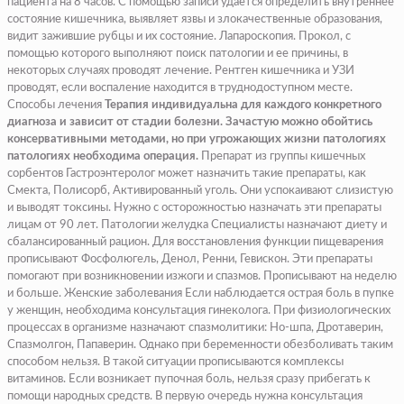
пациента на 8 часов. С помощью записи удается определить внутреннее
состояние кишечника, выявляет язвы и злокачественные образования,
видит зажившие рубцы и их состояние. Лапароскопия. Прокол, с
помощью которого выполняют поиск патологии и ее причины, в
некоторых случаях проводят лечение. Рентген кишечника и УЗИ
проводят, если воспаление находится в труднодоступном месте.
Способы лечения
Терапия индивидуальна для каждого конкретного
диагноза и зависит от стадии болезни. Зачастую можно обойтись
консервативными методами, но при угрожающих жизни патологиях
патологиях необходима операция.
Препарат из группы кишечных
сорбентов Гастроэнтеролог может назначить такие препараты, как
Смекта, Полисорб, Активированный уголь. Они успокаивают слизистую
и выводят токсины. Нужно с осторожностью назначать эти препараты
лицам от 90 лет. Патологии желудка Специалисты назначают диету и
сбалансированный рацион. Для восстановления функции пищеварения
прописывают Фосфолюгель, Денол, Ренни, Гевискон. Эти препараты
помогают при возникновении изжоги и спазмов. Прописывают на неделю
и больше. Женские заболевания Если наблюдается острая боль в пупке
у женщин, необходима консультация гинеколога. При физиологических
процессах в организме назначают спазмолитики: Но-шпа, Дротаверин,
Спазмолгон, Папаверин. Однако при беременности обезболивать таким
способом нельзя. В такой ситуации прописываются комплексы
витаминов. Если возникает пупочная боль, нельзя сразу прибегать к
помощи народных средств. В первую очередь нужна консультация