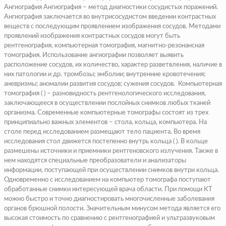
Ангиография Ангиография – метод диагностики сосудистых поражений.
Ангиография заключается во внутрисосудистом введении контрастных
веществ с последующим проявлением изображения сосудов. Методами
проявлений изображения контрастных сосудов могут быть
рентгенография, компьютерная томография, магнитно-резонансная
томография. Использование ангиографии позволяет выявить
расположение сосудов, их количество, характер разветвления, наличие в
них патологии и др. тромбозы; эмболии; внутренние кровотечения;
аневризмы; аномалии развития сосудов; сужения сосудов. Компьютерная
томография ( ) – разновидность рентгенологического исследования,
заключающееся в осуществлении послойных снимков любых тканей
организма. Современные компьютерные томографы состоят из трех
принципиально важных элементов – стола, кольца, компьютера. На
столе перед исследованием размещают тело пациента. Во время
исследования стол движется постепенно внутрь кольца ( ). В кольце
размешены источники и приемники рентгеновского излучения. Также в
нем находятся специальные преобразователи и анализаторы
информации, поступающей при осуществлении снимков внутри кольца.
Одновременно с исследованием на компьютер томографа поступают
обработанные снимки интересующей врача области. При помощи КТ
можно быстро и точно диагностировать многочисленные заболевания
органов брюшной полости. Значительным минусом метода является его
высокая стоимость по сравнению с рентгенографией и ультразвуковым