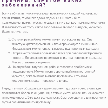
причины, симптом каких
заболеваний?
Боли в области пупка чувствовал практически каждый человек: во
время кашля, глубокого вдоха, ходьбы. Они могли быть
кратковременными, то есть не связанными с конкретными патологиями.
В зависимости от того, какое заболевание вызвало синдром, характер
будет отличаться.
Сильная резкая боль может появиться вокруг пупка. Она
зачастую кратковременная. Спазм происходит в кишечнике.
Иногда живот может опухать высоко над пупочным кольцом.
Острая нестерпимая боль появляется при патологиях брюшной
полости. Локализация переходит вниз, под пупочным кольцом.
Место становится горячим.
Ноющая боль в пупочном районе говорит о проблемах с
пищеварением. Может носить временный или постоянный
характер, покалывание вызвано проблемой с тонким
кишечником, может переходить влево.
Перед тем как обращаться к врачу, пациент должен точно знать, где
проявляются болевые ощущения, а также уметь объяснить их характер
и периодичность. Это даст возможность быстрее сделать диагностику и
путем пальпации найти проблему.