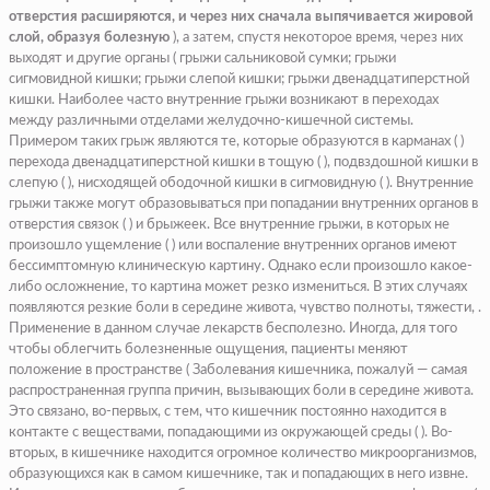
отверстия расширяются, и через них сначала выпячивается жировой
слой, образуя болезную
), а затем, спустя некоторое время, через них
выходят и другие органы ( грыжи сальниковой сумки; грыжи
сигмовидной кишки; грыжи слепой кишки; грыжи двенадцатиперстной
кишки. Наиболее часто внутренние грыжи возникают в переходах
между различными отделами желудочно-кишечной системы.
Примером таких грыж являются те, которые образуются в карманах ( )
перехода двенадцатиперстной кишки в тощую ( ), подвздошной кишки в
слепую ( ), нисходящей ободочной кишки в сигмовидную ( ). Внутренние
грыжи также могут образовываться при попадании внутренних органов в
отверстия связок ( ) и брыжеек. Все внутренние грыжи, в которых не
произошло ущемление ( ) или воспаление внутренних органов имеют
бессимптомную клиническую картину. Однако если произошло какое-
либо осложнение, то картина может резко измениться. В этих случаях
появляются резкие боли в середине живота, чувство полноты, тяжести, .
Применение в данном случае лекарств бесполезно. Иногда, для того
чтобы облегчить болезненные ощущения, пациенты меняют
положение в пространстве ( Заболевания кишечника, пожалуй — самая
распространенная группа причин, вызывающих боли в середине живота.
Это связано, во-первых, с тем, что кишечник постоянно находится в
контакте с веществами, попадающими из окружающей среды ( ). Во-
вторых, в кишечнике находится огромное количество микроорганизмов,
образующихся как в самом кишечнике, так и попадающих в него извне.