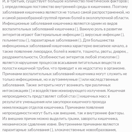
И, в-третьих, существует большое количество генетических факторов (
), определяющих постоянство внутренней среды в кишечнике. Поэтому
заболевания кишечника являются не только самой распространенной, но
и самой разнообразной группой причин болей в околопупочной области.
Инфекционные заболевания кишечника являются одним из видов
воспалительных заболеваний кишечника ( ). Важную роль в развитии
энтеритов играют бактериальные инфекции ( ), вирусные инфекции ( ),
гельминтозы ( ), паразитарные заболевания ( ). Для большинства
инфекционных заболеваний кишечника характерно внезапное начало, а
также появление лихорадки, болей в животе, тошноты, рвоты, диареи, ,
раздражительности, Особенностью энтеритов любой этиологии ( )
является нарушение процессов всасывания питательных веществ из
полости кишечной трубки, что приводит к их недостатку в организме.
Причинами воспалительных заболеваний кишечника могут служить не
только инфекционные, но и аутоиммунные ( ) или наследственные
заболевания. Также энтериты могут возникать при различных
интоксикациях ( ) и воздействии ионизирующего излучения. Кишечная
непроходимость представляет собой стаз ( ) кишечных масс в
результате уменьшения или закупорки кишечного прохода
нижележащих отделов кишечника. Причинами появления
непроходимости могут быть как внешние, так и внутренние факторы.
Из внешних причин можно выделить грыжи, завороты кишечника,
механическое сдавление извне. Внутренними причинами являются
паразитарные заболевания ( ), злокачественные новообразования,