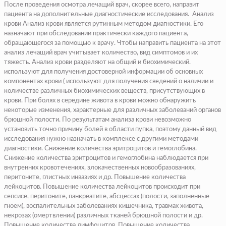
После проведения осмотра лечащий врач, скорее всего, направит
пациента на дополнительные диагностические исследования. Анализ
крови Анализ крови является рутинным методом диагностики. Его
назначают при обследовании практически каждого пациента,
обращающегося за помощью к врачу. Чтобы направить пациента на этот
анализ лечащий врач учитывает количество, вид симптомов и их
тяжесть. Анализ крови разделяют на общий и биохимический.
используют для получения достоверной информации об основных
компонентах крови ( используют для получения сведений о наличии и
количестве различных биохимических веществ, присутствующих в
крови. При болях в середине живота в крови можно обнаружить
некоторые изменения, характерные для различных заболеваний органов
брюшной полости. По результатам анализа крови невозможно
установить точно причину болей в области пупка, поэтому данный вид
исследования нужно назначать в комплексе с другими методами
диагностики.
Снижение количества эритроцитов и гемоглобина.
Снижение количества эритроцитов и
гемоглобина
наблюдается при
внутренних кровотечениях, злокачественных новообразованиях,
перитоните, глистных инвазиях и др.
Повышение количества
лейкоцитов.
Повышение количества
лейкоцитов
происходит при
сепсисе, перитоните, панкреатите,
абсцессах
(
полости, заполненные
гноем
), воспалительных заболеваниях кишечника, травмах живота,
некрозах (
омертвлении
) различных тканей брюшной полости и др.
Повышение количества лимфоцитов.
Повышение количества