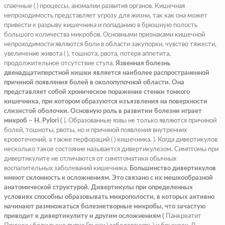
спаечные ( ) процессы, аномалии развития органов. Кишечная
непроходимость представляет угрозу для жизни, так как она может
привести к разрыву кишечника и попаданию в брюшную полость
большого количества микробов. Основными признаками кишечной
непроходимости являются боли в области закупорки, чувство тяжести,
увеличение живота ( ), тошнота, рвота, потеря аппетита,
продолжительное отсутствие стула.
Язвенная болезнь
двенадцатиперстной кишки является наиболее распространенной
причиной появления болей в околопупочной области. Она
представляет собой хроническое поражение стенки тонкого
кишечника, при котором образуются изъязвления на поверхности
слизистой оболочки. Основную роль в развитии болезни играет
микроб – H. Pylori (
). Образованные язвы не только являются причиной
болей, тошноты, рвоты, но и причиной появления внутренних
кровотечений, а также перфораций ( ) кишечника.
). Когда дивертикулов
несколько такое состояние называется дивертикулезом. Симптомы при
дивертикулите не отличаются от симптоматики обычных
воспалительных заболеваний кишечника.
Большинство дивертикулов
имеют склонность к осложнениям. Это связано с их мешкообразной
анатомической структурой. Дивертикулы при определенных
условиях способны образовывать микрополости, в которых активно
начинают размножаться болезнетворные микробы, что зачастую
приводит к дивертикулиту и другим осложнениям (
Панкреатит