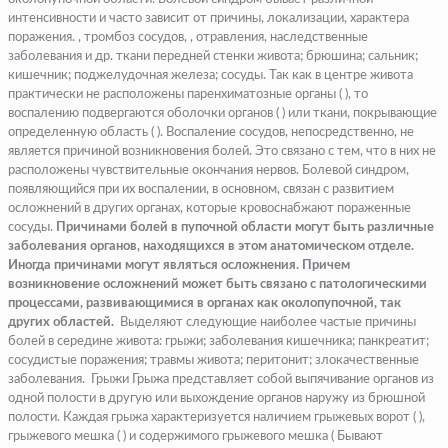
интенсивности и часто зависит от причины, локализации, характера
поражения. , тромбоз сосудов, , отравления, наследственные
заболевания и др. ткани передней стенки живота; брюшина; сальник;
кишечник; поджелудочная железа; сосуды. Так как в центре живота
практически не расположены паренхиматозные органы ( ), то
воспалению подвергаются оболочки органов ( ) или ткани, покрывающие
определенную область ( ). Воспаление сосудов, непосредственно, не
является причиной возникновения болей. Это связано с тем, что в них не
расположены чувствительные окончания нервов. Болевой синдром,
появляющийся при их воспалении, в основном, связан с развитием
осложнений в других органах, которые кровоснабжают пораженные
сосуды.
Причинами болей в пупочной области могут быть различные
заболевания органов, находящихся в этом анатомическом отделе.
Иногда причинами могут являться осложнения. Причем
возникновение осложнений может быть связано с патологическими
процессами, развивающимися в органах как околопупочной, так
других областей.
Выделяют следующие наиболее частые причины
болей в середине живота:
грыжи
; заболевания кишечника;
панкреатит
;
сосудистые поражения; травмы живота; перитонит; злокачественные
заболевания. Грыжи Грыжа представляет собой выпячивание органов из
одной полости в другую или выхождение органов наружу из брюшной
полости. Каждая грыжа характеризуется наличием грыжевых ворот ( ),
грыжевого мешка ( ) и содержимого грыжевого мешка ( Бывают