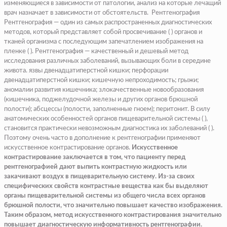
изменяющиеся в зависимости от патологии, анализ на которые лечащий
врач назначает в зависимости от обстоятельств. Рентгенография
Рентгенография — один из самых распространенных диагностических
методов, который представляет собой просвечивание ( ) органов и
тканей организма с последующим запечатлением изображения на
пленке ( ). Рентгенография — качественный и дешевый метод
исследования различных заболеваний, вызывающих боли в середине
живота. язвы двенадцатиперстной кишки; перфорации
двенадцатиперстной кишки; кишечную непроходимость; грыжи;
аномалии развития кишечника; злокачественные новообразования
(
кишечника, поджелудочной железы и других органов брюшной
полости
); абсцессы (
полости, заполненные гноем
); перитонит. В силу
анатомических особенностей органов пищеварительной системы ( ),
становится практически невозможным диагностика их заболеваний ( ).
Поэтому очень часто в дополнение к рентгенографии применяют
искусственное контрастирование органов.
Искусственное
контрастирование заключается в том, что пациенту перед
рентгенографией дают выпить контрастную жидкость или
закачивают воздух в пищеварительную систему. Из-за своих
специфических свойств контрастные вещества как бы выделяют
органы пищеварительной системы из общего числа всех органов
брюшной полости, что значительно повышает качество изображения.
Таким образом, метод искусственного контрастирования значительно
повышает диагностическую информативность рентгенографии.