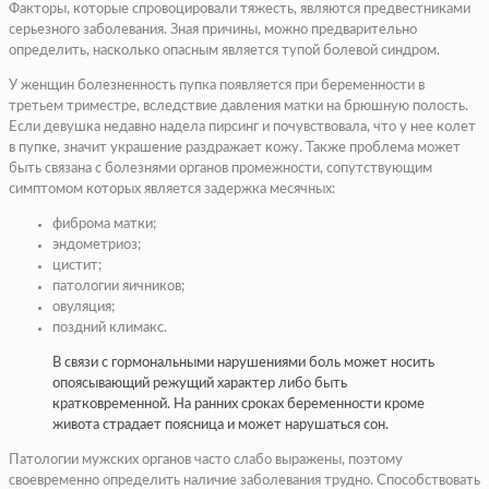
Факторы, которые спровоцировали тяжесть, являются предвестниками
серьезного заболевания. Зная причины, можно предварительно
определить, насколько опасным является тупой болевой синдром.
У женщин болезненность пупка появляется при беременности в
третьем триместре, вследствие давления матки на брюшную полость.
Если девушка недавно надела пирсинг и почувствовала, что у нее колет
в пупке, значит украшение раздражает кожу. Также проблема может
быть связана с болезнями органов промежности, сопутствующим
симптомом которых является задержка месячных:
фиброма матки;
эндометриоз;
цистит;
патологии яичников;
овуляция;
поздний климакс.
В связи с гормональными нарушениями боль может носить
опоясывающий режущий характер либо быть
кратковременной. На ранних сроках беременности кроме
живота страдает поясница и может нарушаться сон.
Патологии мужских органов часто слабо выражены, поэтому
своевременно определить наличие заболевания трудно. Способствовать