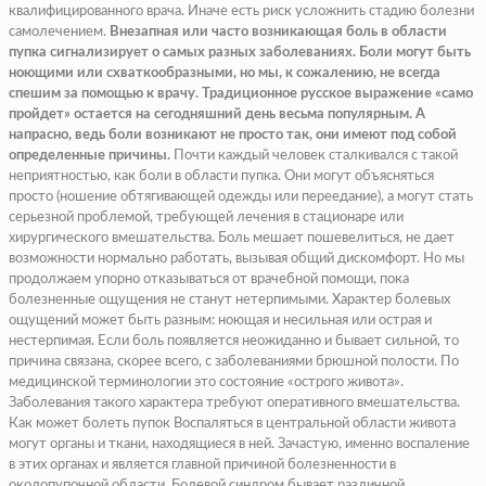
квалифицированного врача. Иначе есть риск усложнить стадию болезни
самолечением.
Внезапная или часто возникающая боль в области
пупка сигнализирует о самых разных заболеваниях. Боли могут быть
ноющими или схваткообразными, но мы, к сожалению, не всегда
спешим за помощью к врачу. Традиционное русское выражение «само
пройдет» остается на сегодняшний день весьма популярным. А
напрасно, ведь боли возникают не просто так, они имеют под собой
определенные причины.
Почти каждый человек сталкивался с такой
неприятностью, как боли в области пупка. Они могут объясняться
просто (ношение обтягивающей одежды или переедание), а могут стать
серьезной проблемой, требующей лечения в стационаре или
хирургического вмешательства. Боль мешает пошевелиться, не дает
возможности нормально работать, вызывая общий дискомфорт. Но мы
продолжаем упорно отказываться от врачебной помощи, пока
болезненные ощущения не станут нетерпимыми. Характер болевых
ощущений может быть разным: ноющая и несильная или острая и
нестерпимая. Если боль появляется неожиданно и бывает сильной, то
причина связана, скорее всего, с заболеваниями брюшной полости. По
медицинской терминологии это состояние «острого живота».
Заболевания такого характера требуют оперативного вмешательства.
Как может болеть пупок Воспаляться в центральной области живота
могут органы и ткани, находящиеся в ней. Зачастую, именно воспаление
в этих органах и является главной причиной болезненности в
околопупочной области. Болевой синдром бывает различной