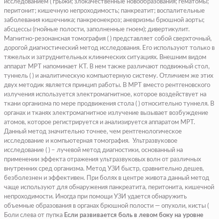
исследованием ( грыжи; злокачественные новообразования; гематомы;
перитонит; кишечную непроходимость; панкреатит; воспалительные
заболевания кишечника; панкреонекроз; аневризмы брюшной аорты;
абсцессы (
гнойные полости, заполненные гноем
); дивертикулит.
Магнитно-резонансная томография ( ) представляет собой сверхточный,
дорогой диагностический метод исследования. Его используют только в
тяжелых и затруднительных клинических ситуациях. Внешним видом
аппарат МРТ напоминает КТ. В нем также различают подвижный стол,
туннель ( ) и аналитическую компьютерную систему. Отличием же этих
двух методик является принцип работы. В МРТ вместо рентгеновского
излучения используется электромагнитное, которое воздействует на
ткани организма по мере продвижения стола ( ) относительно туннеля. В
органах и тканях электромагнитное излучение вызывает возбуждение
атомов, которое регистрируется и анализируется аппаратом МРТ.
Данный метод значительно точнее, чем рентгенологическое
исследование и компьютерная томография.
Ультразвуковое
исследование ( ) – лучевой метод диагностики, основанный на
применении эффекта отражения ультразвуковых волн от различных
внутренних сред организма. Метод УЗИ быстр, сравнительно дешев,
безболезнен и эффективен. При болях в центре живота данный метод
чаще используют для обнаружения панкреатита, перитонита, кишечной
непроходимости. Иногда при помощи УЗИ удается обнаружить
объемные образования в органах брюшной полости — опухоли, кисты (
Боли слева от пупка
Если развивается боль в левом боку на уровне