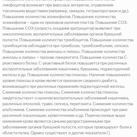
лимфоцитов
возникает при вирусных энтеритах,
отравлениях
токсичными веществами
(
например, свинцом, тетрахлорэтаном и др.
).
Повышение количества эозинофилов.
Повышение количества
эозинофилов
– один из признаков наличия глистов.
Повышение СОЭ.
Повышение
СОЭ (
скорость оседания эритроцитов
)
выявляют при
онкологических, воспалительных заболеваниях органов брюшной
полости.
Повышение количества тромбоцитов.
Повышение количества
тромбоцитов наблюдается при тромбозах, тромбоэмболиях, сепсисе.
Повышение количества амилазы и липазы.
Повышение количества
амилазы
и липазы — признак панкреатита.
Повышение количества С-
реактивного белка.
С-реактивный белок повышается при различных
воспалительных заболеваниях кишечника, брюшины, поджелудочной
железы и др.
Повышение количества глюкозы.
Наличие повышенного
уровня глюкозы в крови является признаком сахарного диабета,
возникающего при различных поражениях поджелудочной железы.
Снижение количества глюкозы.
Снижение количества глюкозы
свидетельствует о наличии воспалительных заболеваний кишечника,
различных опухолей, травм, сепсиса, перитонита.
Снижение количества
альбуминов.
Снижение количества альбуминов происходит при раке
различной локализации, кровотечениях и др. Перечисленные выше
изменения крови являются самыми распространенными при
заболеваниях органов брюшной полости, которые провоцируют боли в
области пупка. Однако существуют и другие показатели ( ),