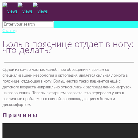
Статьи
›
Боль в пояснице отдает в ногу:
что делать?
Одной из самых частых жалоб, при обращении к врачам со
специализацией неврология и ортопедия, является сильная ломота в
пояснице, отдающая в ногу. Большинство таких пациентов ещё с
детского возраста неправильно относились к распределению нагрузок
на позвоночник. Теперь, в старшем возрасте, это переросло у них в
различные проблемы со спиной, сопровождающиеся болью и
дискомфортом.
Причины