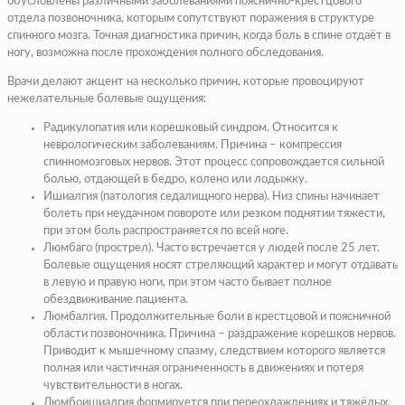
обусловлены различными заболеваниями пояснично-крестцового
отдела позвоночника, которым сопутствуют поражения в структуре
спинного мозга. Точная диагностика причин, когда боль в спине отдаёт в
ногу, возможна после прохождения полного обследования.
Врачи делают акцент на несколько причин, которые провоцируют
нежелательные болевые ощущения:
Радикулопатия или корешковый синдром. Относится к
неврологическим заболеваниям. Причина – компрессия
спинномозговых нервов. Этот процесс сопровождается сильной
болью, отдающей в бедро, колено или лодыжку.
Ишиалгия (патология седалищного нерва). Низ спины начинает
болеть при неудачном повороте или резком поднятии тяжести,
при этом боль распространяется по всей ноге.
Люмбаго (прострел). Часто встречается у людей после 25 лет.
Болевые ощущения носят стреляющий характер и могут отдавать
в левую и правую ноги, при этом часто бывает полное
обездвиживание пациента.
Люмбалгия. Продолжительные боли в крестцовой и поясничной
области позвоночника. Причина – раздражение корешков нервов.
Приводит к мышечному спазму, следствием которого является
полная или частичная ограниченность в движениях и потеря
чувствительности в ногах.
Люмбоишиалгия формируется при переохлаждениях и тяжёлых