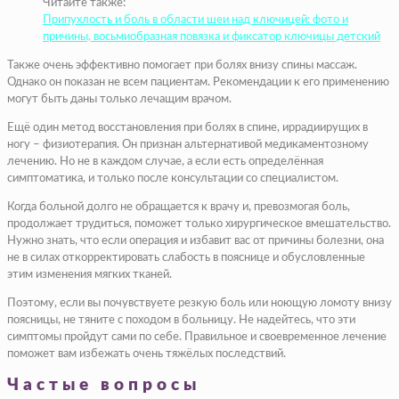
Читайте также:
Припухлость и боль в области шеи над ключицей: фото и
причины, восьмиобразная повязка и фиксатор ключицы детский
Также очень эффективно помогает при болях внизу спины массаж.
Однако он показан не всем пациентам. Рекомендации к его применению
могут быть даны только лечащим врачом.
Ещё один метод восстановления при болях в спине, иррадиирущих в
ногу – физиотерапия. Он признан альтернативой медикаментозному
лечению. Но не в каждом случае, а если есть определённая
симптоматика, и только после консультации со специалистом.
Когда больной долго не обращается к врачу и, превозмогая боль,
продолжает трудиться, поможет только хирургическое вмешательство.
Нужно знать, что если операция и избавит вас от причины болезни, она
не в силах откорректировать слабость в пояснице и обусловленные
этим изменения мягких тканей.
Поэтому, если вы почувствуете резкую боль или ноющую ломоту внизу
поясницы, не тяните с походом в больницу. Не надейтесь, что эти
симптомы пройдут сами по себе. Правильное и своевременное лечение
поможет вам избежать очень тяжёлых последствий.
Частые вопросы