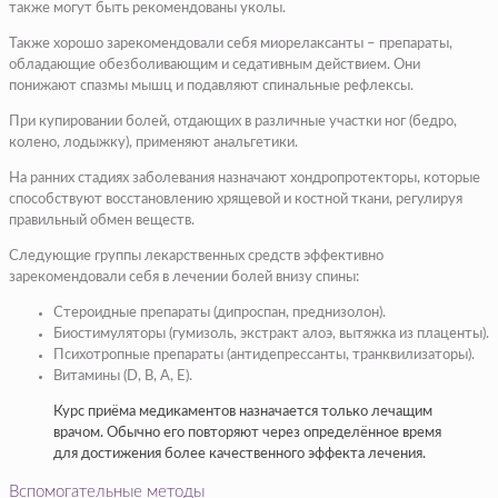
также могут быть рекомендованы уколы.
Также хорошо зарекомендовали себя миорелаксанты – препараты,
обладающие обезболивающим и седативным действием. Они
понижают спазмы мышц и подавляют спинальные рефлексы.
При купировании болей, отдающих в различные участки ног (бедро,
колено, лодыжку), применяют анальгетики.
На ранних стадиях заболевания назначают хондропротекторы, которые
способствуют восстановлению хрящевой и костной ткани, регулируя
правильный обмен веществ.
Следующие группы лекарственных средств эффективно
зарекомендовали себя в лечении болей внизу спины:
Стероидные препараты (дипроспан, преднизолон).
Биостимуляторы (гумизоль, экстракт алоэ, вытяжка из плаценты).
Психотропные препараты (антидепрессанты, транквилизаторы).
Витамины (D, B, A, E).
Курс приёма медикаментов назначается только лечащим
врачом. Обычно его повторяют через определённое время
для достижения более качественного эффекта лечения.
Вспомогательные методы