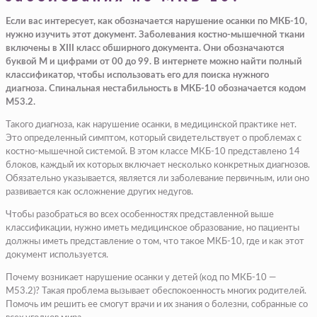
Если вас интересует, как обозначается нарушение осанки по МКБ-10,
нужно изучить этот документ. Заболевания костно-мышечной ткани
включены в XIII класс обширного документа. Они обозначаются
буквой М и цифрами от 00 до 99. В интернете можно найти полный
классификатор, чтобы использовать его для поиска нужного
диагноза. Спинальная нестабильность в МКБ-10 обозначается кодом
М53.2.
Такого диагноза, как нарушение осанки, в медицинской практике нет.
Это определенный симптом, который свидетельствует о проблемах с
костно-мышечной системой. В этом классе МКБ-10 представлено 14
блоков, каждый их которых включает несколько конкретных диагнозов.
Обязательно указывается, является ли заболевание первичным, или оно
развивается как осложнение других недугов.
Чтобы разобраться во всех особенностях представленной выше
классификации, нужно иметь медицинское образование, но пациенты
должны иметь представление о том, что такое МКБ-10, где и как этот
документ используется.
Почему возникает нарушение осанки у детей (код по МКБ-10 —
М53.2)? Такая проблема вызывает обеспокоенность многих родителей.
Помочь им решить ее смогут врачи и их знания о болезни, собранные со