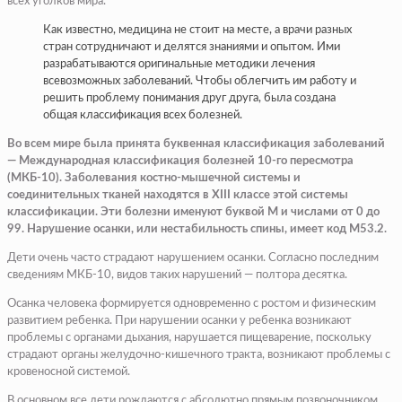
всех уголков мира.
Как известно, медицина не стоит на месте, а врачи разных
стран сотрудничают и делятся знаниями и опытом. Ими
разрабатываются оригинальные методики лечения
всевозможных заболеваний. Чтобы облегчить им работу и
решить проблему понимания друг друга, была создана
общая классификация всех болезней.
Во всем мире была принята буквенная классификация заболеваний
— Международная классификация болезней 10-го пересмотра
(МКБ-10). Заболевания костно-мышечной системы и
соединительных тканей находятся в XIII классе этой системы
классификации. Эти болезни именуют буквой М и числами от 0 до
99. Нарушение осанки, или нестабильность спины, имеет код М53.2.
Дети очень часто страдают нарушением осанки. Согласно последним
сведениям МКБ-10, видов таких нарушений — полтора десятка.
Осанка человека формируется одновременно с ростом и физическим
развитием ребенка. При нарушении осанки у ребенка возникают
проблемы с органами дыхания, нарушается пищеварение, поскольку
страдают органы желудочно-кишечного тракта, возникают проблемы с
кровеносной системой.
В основном все дети рождаются с абсолютно прямым позвоночником,