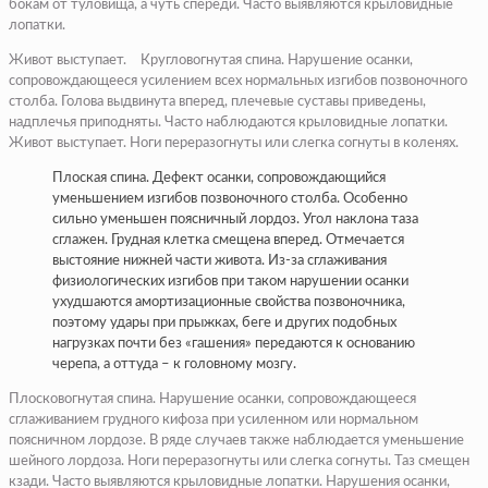
бокам от туловища, а чуть спереди. Часто выявляются крыловидные
лопатки.
Живот выступает. Кругловогнутая спина. Нарушение осанки,
сопровождающееся усилением всех нормальных изгибов позвоночного
столба. Голова выдвинута вперед, плечевые суставы приведены,
надплечья приподняты. Часто наблюдаются крыловидные лопатки.
Живот выступает. Ноги переразогнуты или слегка согнуты в коленях.
Плоская спина. Дефект осанки, сопровождающийся
уменьшением изгибов позвоночного столба. Особенно
сильно уменьшен поясничный лордоз. Угол наклона таза
сглажен. Грудная клетка смещена вперед. Отмечается
выстояние нижней части живота. Из-за сглаживания
физиологических изгибов при таком нарушении осанки
ухудшаются амортизационные свойства позвоночника,
поэтому удары при прыжках, беге и других подобных
нагрузках почти без «гашения» передаются к основанию
черепа, а оттуда – к головному мозгу.
Плосковогнутая спина. Нарушение осанки, сопровождающееся
сглаживанием грудного кифоза при усиленном или нормальном
поясничном лордозе. В ряде случаев также наблюдается уменьшение
шейного лордоза. Ноги переразогнуты или слегка согнуты. Таз смещен
кзади. Часто выявляются крыловидные лопатки. Нарушения осанки,