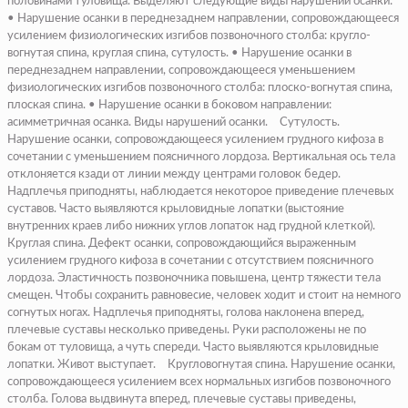
половинами туловища. Выделяют следующие виды нарушений осанки:
• Нарушение осанки в переднезаднем направлении, сопровождающееся
усилением физиологических изгибов позвоночного столба: кругло-
вогнутая спина, круглая спина, сутулость. • Нарушение осанки в
переднезаднем направлении, сопровождающееся уменьшением
физиологических изгибов позвоночного столба: плоско-вогнутая спина,
плоская спина. • Нарушение осанки в боковом направлении:
асимметричная осанка. Виды нарушений осанки.
Сутулость.
Нарушение осанки, сопровождающееся усилением грудного кифоза в
сочетании с уменьшением поясничного лордоза. Вертикальная ось тела
отклоняется кзади от линии между центрами головок бедер.
Надплечья приподняты, наблюдается некоторое приведение плечевых
суставов. Часто выявляются крыловидные лопатки (выстояние
внутренних краев либо нижних углов лопаток над грудной клеткой).
Круглая спина.
Дефект осанки, сопровождающийся выраженным
усилением грудного кифоза в сочетании с отсутствием поясничного
лордоза. Эластичность позвоночника повышена, центр тяжести тела
смещен. Чтобы сохранить равновесие, человек ходит и стоит на немного
согнутых ногах. Надплечья приподняты, голова наклонена вперед,
плечевые суставы несколько приведены. Руки расположены не по
бокам от туловища, а чуть спереди. Часто выявляются крыловидные
лопатки. Живот выступает.
Кругловогнутая спина.
Нарушение осанки,
сопровождающееся усилением всех нормальных изгибов позвоночного
столба. Голова выдвинута вперед, плечевые суставы приведены,