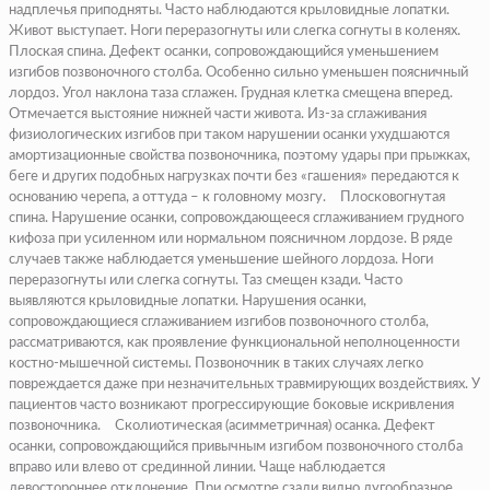
надплечья приподняты. Часто наблюдаются крыловидные лопатки.
Живот выступает. Ноги переразогнуты или слегка согнуты в коленях.
Плоская спина.
Дефект осанки, сопровождающийся уменьшением
изгибов позвоночного столба. Особенно сильно уменьшен поясничный
лордоз. Угол наклона таза сглажен. Грудная клетка смещена вперед.
Отмечается выстояние нижней части живота. Из-за сглаживания
физиологических изгибов при таком нарушении осанки ухудшаются
амортизационные свойства позвоночника, поэтому удары при прыжках,
беге и других подобных нагрузках почти без «гашения» передаются к
основанию черепа, а оттуда – к головному мозгу.
Плосковогнутая
спина.
Нарушение осанки, сопровождающееся сглаживанием грудного
кифоза при усиленном или нормальном поясничном лордозе. В ряде
случаев также наблюдается уменьшение шейного лордоза. Ноги
переразогнуты или слегка согнуты. Таз смещен кзади. Часто
выявляются крыловидные лопатки. Нарушения осанки,
сопровождающиеся сглаживанием изгибов позвоночного столба,
рассматриваются, как проявление функциональной неполноценности
костно-мышечной системы. Позвоночник в таких случаях легко
повреждается даже при незначительных травмирующих воздействиях. У
пациентов часто возникают прогрессирующие боковые искривления
позвоночника.
Сколиотическая (асимметричная) осанка.
Дефект
осанки, сопровождающийся привычным изгибом позвоночного столба
вправо или влево от срединной линии. Чаще наблюдается
левостороннее отклонение. При осмотре сзади видно дугообразное