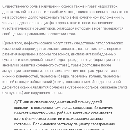
Существенную роль в нарушении осанки также играет недостаток
двигательной активности – слабые мышцы живота и спины оказываются
не в состоянии долго удерживать тело в физиологичном положении. К
числу предрасполагающих факторов также относится снижение
чувствительности рецепторов, благодаря которым в мозг передаются
сообщения о правильном положении тела.
Кроме того, дефекты осанки могут стать следствием патологических
изменений опорно-двигательного аппарата, возникших из-за пороков
развития (нарушения формы позвонков, дисплазия тазобедренных
суставов и врожденный вывих бедра, врожденные деформации стоп,
аномалии развития коленного сустава ), травм (состояние после
ампутации конечности, посттравматические контрактуры суставов
нижних конечностей, переломы бедра, переломы голени, переломы
костей стопы) и заболеваний (рахит, плоскостопие). Иногда причиной
дефектов осанки являются болезни внутренних органов, снижение слуха
(тугоухость) или нарушения зрения.
ДСТ или дисплазия соединительной ткани у детей
приводит к появлению комплекса синдромов. Их наличие
снижает качество жизни ребёнка, негативно сказывается
на его физическом развитии и психоэмоциональном
состоянии. Если маловозрастному пациенту своевременно
не оказать квалифицированную помощь, он может в