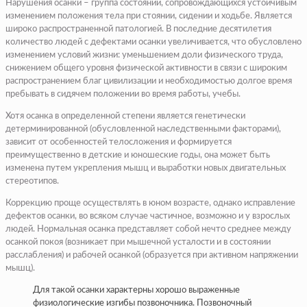
Нарушения осанки – группа состояний, сопровождающихся устойчивым
изменением положения тела при стоянии, сидении и ходьбе. Является
широко распространенной патологией. В последние десятилетия
количество людей с дефектами осанки увеличивается, что обусловлено
изменением условий жизни: уменьшением доли физического труда,
снижением общего уровня физической активности в связи с широким
распространением благ цивилизации и необходимостью долгое время
пребывать в сидячем положении во время работы, учебы.
Хотя осанка в определенной степени является генетически
детерминированной (обусловленной наследственными факторами),
зависит от особенностей телосложения и формируется
преимущественно в детские и юношеские годы, она может быть
изменена путем укрепления мышц и выработки новых двигательных
стереотипов.
Коррекцию проще осуществлять в юном возрасте, однако исправление
дефектов осанки, во всяком случае частичное, возможно и у взрослых
людей. Нормальная осанка представляет собой нечто среднее между
осанкой покоя (возникает при мышечной усталости и в состоянии
расслабления) и рабочей осанкой (образуется при активном напряжении
мышц).
Для такой осанки характерны хорошо выраженные
физиологические изгибы позвоночника. Позвоночный