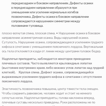
переднезаднем и боковом направлениях. Дефекты осанки
в переднезаднем направлении образуются при
уменьшении или усилении нормальных изгибов
позвоночника. Дефекты осанки в боковом направлении
сопровождаются нарушением симметрии между
половинами туловища.
плоско-вогнутая спина, плоская спина. • Нарушение осанки в боковом
направлении: асимметричная осанка. Виды нарушений осанки.
Сутулость. Нарушение осанки, сопровождающееся усилением грудного
кифоза в сочетании с уменьшением поясничного лордоза. Вертикальная
ось тела отклоняется кзади от линии между центрами головок бедер.
Надплечья приподняты, наблюдается некоторое приведение
плечевых суставов. Часто выявляются крыловидные лопатки
(выстояние внутренних краев либо нижних углов лопаток над грудной
клеткой). Круглая спина. Дефект осанки, сопровождающийся
выраженным усилением грудного кифоза в сочетании с отсутствием
поясничного лордоза.
Эластичность позвоночника повышена, центр тяжести тела смещен.
Чтобы сохранить равновесие, человек ходит и стоит на немного
согнутых ногах. Надплечья приподняты, голова наклонена вперед,
плечевые суставы несколько приведены. Руки расположены не по