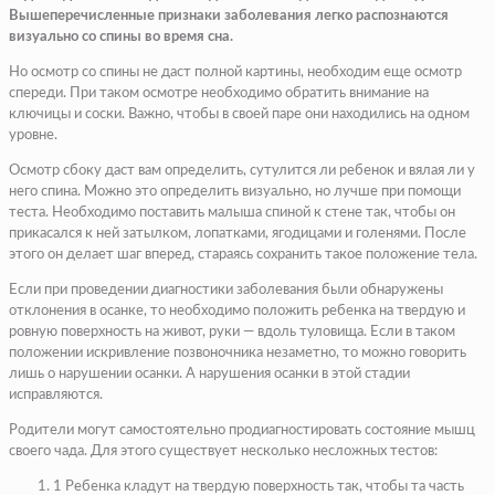
Вышеперечисленные признаки заболевания легко распознаются
визуально со спины во время сна.
Но осмотр со спины не даст полной картины, необходим еще осмотр
спереди. При таком осмотре необходимо обратить внимание на
ключицы и соски. Важно, чтобы в своей паре они находились на одном
уровне.
Осмотр сбоку даст вам определить, сутулится ли ребенок и вялая ли у
него спина. Можно это определить визуально, но лучше при помощи
теста. Необходимо поставить малыша спиной к стене так, чтобы он
прикасался к ней затылком, лопатками, ягодицами и голенями. После
этого он делает шаг вперед, стараясь сохранить такое положение тела.
Если при проведении диагностики заболевания были обнаружены
отклонения в осанке, то необходимо положить ребенка на твердую и
ровную поверхность на живот, руки — вдоль туловища. Если в таком
положении искривление позвоночника незаметно, то можно говорить
лишь о нарушении осанки. А нарушения осанки в этой стадии
исправляются.
Родители могут самостоятельно продиагностировать состояние мышц
своего чада. Для этого существует несколько несложных тестов:
1 Ребенка кладут на твердую поверхность так, чтобы та часть