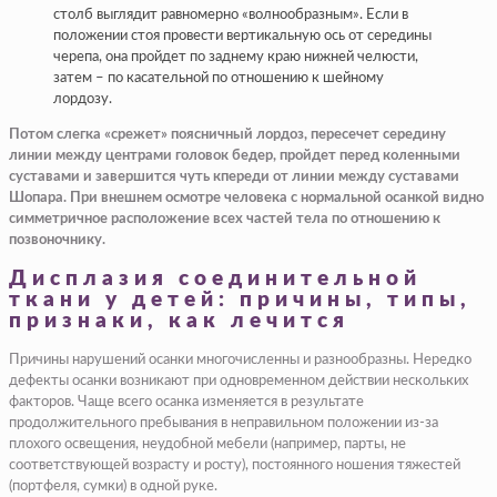
столб выглядит равномерно «волнообразным». Если в
положении стоя провести вертикальную ось от середины
черепа, она пройдет по заднему краю нижней челюсти,
затем – по касательной по отношению к шейному
лордозу.
Потом слегка «срежет» поясничный лордоз, пересечет середину
линии между центрами головок бедер, пройдет перед коленными
суставами и завершится чуть кпереди от линии между суставами
Шопара. При внешнем осмотре человека с нормальной осанкой видно
симметричное расположение всех частей тела по отношению к
позвоночнику.
Дисплазия соединительной
ткани у детей: причины, типы,
признаки, как лечится
Причины нарушений осанки многочисленны и разнообразны. Нередко
дефекты осанки возникают при одновременном действии нескольких
факторов. Чаще всего осанка изменяется в результате
продолжительного пребывания в неправильном положении из-за
плохого освещения, неудобной мебели (например, парты, не
соответствующей возрасту и росту), постоянного ношения тяжестей
(портфеля, сумки) в одной руке.