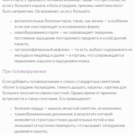
Ком в горле у здорового человека возникает разве что при слезах, но
если у больного кашель и боль в грудине, причины симптома могут
быть неприятнее. Он возникает, если у больного:
воспалительные болезни горла, такие, как ангина — и особенно
если они уже переходят в осложненную форму;
новообразования в горле — их сопровождает першение,
постоянное ощущение постороннего предмета и сухой долгий
кашель;
гастроэзофагиальный рефлюкс — то есть, выброс содержимого из
желудка в пищевод и далее — в гортань, что сопровождается
першением, кашлем и ощущением комка.
При головокружении
Если добавить головокружение к списку стандартных симптомов
«болит в грудине посередине, тяжело дышать, кашель», картина для
больного получится совсем грустной. Однако время от времени
встречается и такое сочетание. Его провоцируют:
болезни сердца — кашель нечастый симптом, но возможен;
трахеобронхиальная дискинезия, в результате которой
изменяется структура стенки дыхательных путей и они
оказываются частично перекрыты, что вызывает затруднение
дыхания и кашель;