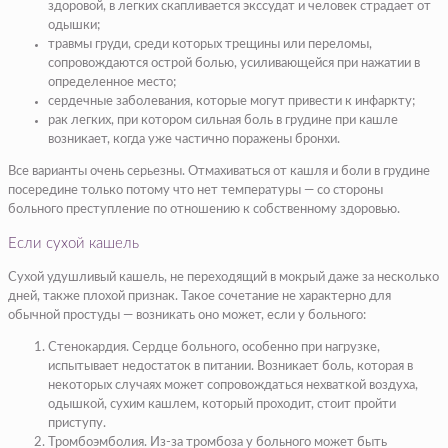
здоровой, в легких скапливается экссудат и человек страдает от
одышки;
травмы груди, среди которых трещины или переломы,
сопровождаются острой болью, усиливающейся при нажатии в
определенное место;
сердечные заболевания, которые могут привести к инфаркту;
рак легких, при котором сильная боль в грудине при кашле
возникает, когда уже частично поражены бронхи.
Все варианты очень серьезны. Отмахиваться от кашля и боли в грудине
посередине только потому что нет температуры — со стороны
больного преступление по отношению к собственному здоровью.
Если сухой кашель
Сухой удушливый кашель, не переходящий в мокрый даже за несколько
дней, также плохой признак. Такое сочетание не характерно для
обычной простуды — возникать оно может, если у больного:
Стенокардия. Сердце больного, особенно при нагрузке,
испытывает недостаток в питании. Возникает боль, которая в
некоторых случаях может сопровождаться нехваткой воздуха,
одышкой, сухим кашлем, который проходит, стоит пройти
приступу.
Тромбоэмболия. Из-за тромбоза у больного может быть