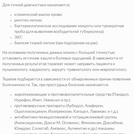
Для точной диагностики назначаются:
клинический анализ крови;
рентген легких;
бактериологическое исследование мокроты или трехкратная
проба (для выявления возбудителей туберкулеза);
ЭКГ;
биопсия тканей легких (при подозрении на рак).
На основании полученных данных можно с большей точностью
установить источник кашля и болевых ощущений. В зависимости от
полученных результатов терапевт может направить пациента к
пульмонологу, кардиологу, хирургу-травматологу или невропатологу.
Терапия подбирается в зависимости от обнаруженных причин появления
болезненности. Так, при простудных болезнях назначаются:
жаропонижающие и противовоспалительные средства (Панадол,
Нурофен, Имет, Нимесил и пр.);
противовирусные препараты (Арбидол, Анаферон,
Оциллококцинум, Изопринозин, Кагоцел, Лавомакс и т.д.);
антибиотики пенициллиновой и тетрациклиновой группы
(Амоксициллин, Докси-М, Оспамокс, Флемоксин, Доксибене,
Юнидокс Солютаб, Ампиокс, Аугментин и др.) показаны