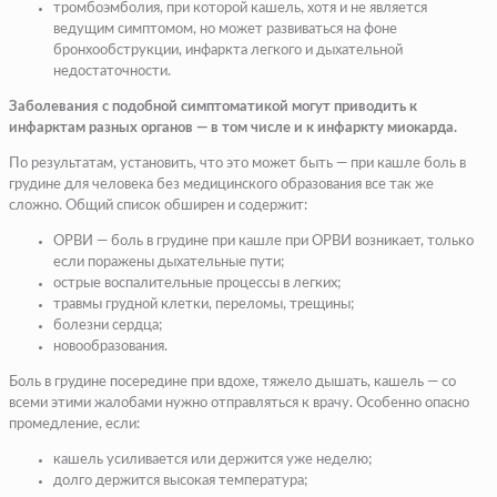
тромбоэмболия, при которой кашель, хотя и не является
ведущим симптомом, но может развиваться на фоне
бронхообструкции, инфаркта легкого и дыхательной
недостаточности.
Заболевания с подобной симптоматикой могут приводить к
инфарктам разных органов — в том числе и к инфаркту миокарда.
По результатам, установить, что это может быть — при кашле боль в
грудине для человека без медицинского образования все так же
сложно. Общий список обширен и содержит:
ОРВИ — боль в грудине при кашле при ОРВИ возникает, только
если поражены дыхательные пути;
острые воспалительные процессы в легких;
травмы грудной клетки, переломы, трещины;
болезни сердца;
новообразования.
Боль в грудине посередине при вдохе, тяжело дышать, кашель — со
всеми этими жалобами нужно отправляться к врачу. Особенно опасно
промедление, если:
кашель усиливается или держится уже неделю;
долго держится высокая температура;