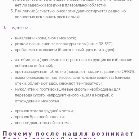
нет ли задержки воздуха в плевральной области).
Рак легких (к счастью, онкология диагностируется редко, но
полностью исключать риск нельзя).
За грудиной
выявлении крови, гноя в мокроте;
резком повышении температуры тела (выше 38,5°С);
проблемах с дыханием (болезненный вдох или выдох).
антибиотики (принимаются строго по инструкции во избежание
побочных действий);
противовирусные таблетки (помогают подавить развитие ОРВИ);
жаропонижающие, противовоспалительные вещества (снимают
отеки, облегчают вдох, снижают температуру);
муколитики, противокашлевые сиропы (необходимы для
перевода сухого, непродуктивного кашля в мокрый, с
отхождением мокроты).
органов отдела грудной клетки;
органов брюшной полости;
опорно-двигательной системы.
Почему после кашля возникает