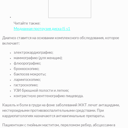
Читайте также:
Медианная протрузия диска l5 s1
Диагноз ставится на основании комплексного обследования, которое
включает:
электрокардиографию;
маммографию (для женщин);
флюорографию;
бронхоскопию;
бакпосев мокроты;
ларингоскопию;
гастроскопию;
УЗИ брюшной полости и легких;
контрастную рентгенографию пищевода.
Кашель и боли в груди на фоне заболеваний ЖКТ лечат антацидами,
нестероидными противовоспалительными средствами. При
кардиопатологиях назначаются антиангинальные препараты.
Пациенткам с гнойным маститом, переломом ребер, абсцессами в