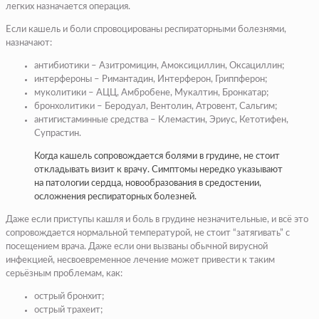
легких назначается операция.
Если кашель и боли спровоцированы респираторными болезнями,
назначают:
антибиотики – Азитромицин, Амоксициллин, Оксациллин;
интерфероны – Римантадин, Интерферон, Гриппферон;
муколитики – АЦЦ, Амбробене, Мукалтин, Бронкатар;
бронхолитики – Беродуал, Вентолин, Атровент, Сальгим;
антигистаминные средства – Клемастин, Эриус, Кетотифен,
Супрастин.
Когда кашель сопровождается болями в грудине, не стоит
откладывать визит к врачу. Симптомы нередко указывают
на патологии сердца, новообразования в средостении,
осложнения респираторных болезней.
Даже если приступы кашля и боль в грудине незначительные, и всё это
сопровождается нормальной температурой, не стоит “затягивать” с
посещением врача. Даже если они вызваны обычной вирусной
инфекцией, несвоевременное лечение может привести к таким
серьёзным проблемам, как:
острый бронхит;
острый трахеит;