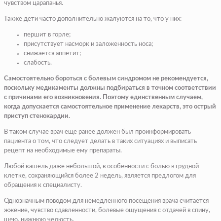
чувством царапанья.
Также дети часто дополнительно жалуются на то, что у них:
першит в горле;
присутствует насморк и заложенность носа;
снижается аппетит;
слабость.
Самостоятельно бороться с болевым синдромом не рекомендуется,
поскольку медикаменты должны подбираться в точном соответствии
с причинами его возникновения. Поэтому единственным случаем,
когда допускается самостоятельное применение лекарств, это острый
приступ стенокардии.
В таком случае врач еще ранее должен был проинформировать
пациента о том, что следует делать в таких ситуациях и выписать
рецепт на необходимые ему препараты.
Любой кашель даже небольшой, в особенности с болью в грудной
клетке, сохраняющийся более 2 недель, является предлогом для
обращения к специалисту.
Однозначным поводом для немедленного посещения врача считается
жжение, чувство сдавленности, болевые ощущения с отдачей в спину,
шею, нижнюю челюсть.