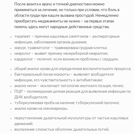
После визита к врачу и точной диагностики можно
приниматься за лечение, но только при условии, что боль в
области груди при кашле вызвана простудой. Немедленно
приобретать медикаменты не нужно – на первых этапах
помочь здесь могут народные действенные средства.
терапевт – причина кашлевых симптомов – респираторные
инфекции, заболевания органов дыхания;
хирург, травматолог – травмирована грудная клетка;
невролог – выявит причину межреберной невралгии;
кардиолог – полечит, если возникли проблемы с сердцем.
общий анализ крови для определения воспалительного процесса;
бактериальный посев мокроты – выявляет возбудителя
инфекции, его чувствительность к антибиотикам;
анализ мочи – исключает патологии желчного пузыря, почек;
ПЦР – полимеразная цепная реакция для выявления инфекции по
ДНК возбудителя;
туберкулиновая проба на наличие туберкулезной палочки;
анализ крови на онкомаркеры.
переутомление дыхательной мускулатуры от частых кашлевых
движений;
воспаление слизистых оболочек дыхательных путей,