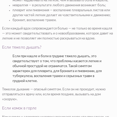
может надавливать на легкое, чем и вызывать боль и кашель;
невралгия — в результате любого движения возникает боль;
плеврит или пневмония — воспаление плевральных листов или
других частей легких делает их чувствительными к движению;
бронхит, воспаление трахеи.
Если каждый вдох сопровождается болью — не только во время кашля
— это может свидетельствовать и о новообразовании, которое давит на
легкие и не позволяет им полностью раскрываться на вдохе.
Если тяжело дышать?
Если при кашле и боли в грудине тяжело дышать, это
свидетельствует о том, что проблемы касаются легких и
обычной простудой не ограничатся. Такой симптом
характерен для плеврита, для бронхита и пневмонии, для
туберкулеза, воспаления трахеи и серьезных травм в
грудной клетке.
Тяжелое дыхание — опасный симптом. Если он не проходит, нужно
отправляться к врачу или, если время позднее, вызывать на дом
«скорую».
Если комок в горле