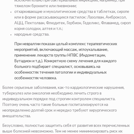
исключительно при бактериальных инфекциях, например, при
тяжелом бронхите или пневмонии;
отхаркивающие и муколитические средства в таблетках, сиропе
или в форме рассасывающихся пастилок: Лазолван, Амброксол,
АЦЦ, Пектолван, Флюдитек, Гербион, Геделикс, Флавамед, сироп
корня солодки, алтея и т.п.;
народные средства.
При невралгии показан целый комплекс терапевтических
мероприятий, включающий массаж, иглоукалывание,
применение лекарств группы НПВС (Индометацин,
Бутадион и т.д.). Конкретную схему лечения для каждого
больного подбирает специалист, основываясь на
особенностях течения патологии и индивидуальных
особенностях человека.
Более серьезные заболевания, как-то кардиологические нарушения,
туберкулез или онкология необходимо лечить строго в
индивидуальном порядке под строгим контролем специалиста.
Поэтому очень часто такие больные госпитализируются на
неопределенно долгий срок и нередко требуют хирургического
вмешательства.
Безусловно, полностью защитить себя от развития всех перечисленных
выше болезней невозможно. Тем не менее минимизировать риск их