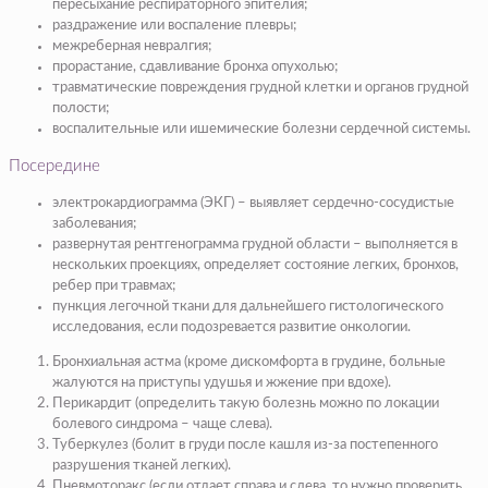
пересыхание респираторного эпителия;
раздражение или воспаление плевры;
межреберная невралгия;
прорастание, сдавливание бронха опухолью;
травматические повреждения грудной клетки и органов грудной
полости;
воспалительные или ишемические болезни сердечной системы.
Посередине
электрокардиограмма (ЭКГ) – выявляет сердечно-сосудистые
заболевания;
развернутая рентгенограмма грудной области – выполняется в
нескольких проекциях, определяет состояние легких, бронхов,
ребер при травмах;
пункция легочной ткани для дальнейшего гистологического
исследования, если подозревается развитие онкологии.
Бронхиальная астма (кроме дискомфорта в грудине, больные
жалуются на приступы удушья и жжение при вдохе).
Перикардит (определить такую болезнь можно по локации
болевого синдрома – чаще слева).
Туберкулез (болит в груди после кашля из-за постепенного
разрушения тканей легких).
Пневмоторакс (если отдает справа и слева, то нужно проверить,