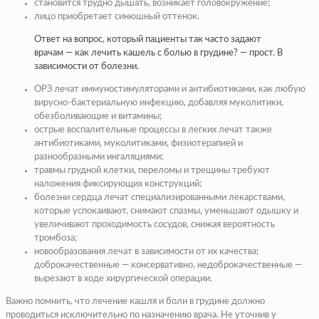
становится трудно дышать, возникает головокружение;
лицо приобретает синюшный оттенок.
Ответ на вопрос, который пациенты так часто задают
врачам — как лечить кашель с болью в грудине? — прост. В
зависимости от болезни.
ОРЗ лечат иммуностимуляторами и антибиотиками, как любую
вирусно-бактериальную инфекцию, добавляя муколитики,
обезболивающие и витамины;
острые воспалительные процессы в легких лечат также
антибиотиками, муколитиками, физиотерапией и
разнообразными ингаляциями;
травмы грудной клетки, переломы и трещины требуют
наложения фиксирующих конструкций;
болезни сердца лечат специализированными лекарствами,
которые успокаивают, снимают спазмы, уменьшают одышку и
увеличивают проходимость сосудов, снижая вероятность
тромбоза;
новообразования лечат в зависимости от их качества:
доброкачественные — консервативно, недоброкачественные —
вырезают в ходе хирургической операции.
Важно помнить, что лечение кашля и боли в грудине должно
проводиться исключительно по назначению врача. Не уточнив у