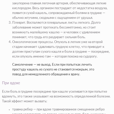
закупорена главная легочная артерия, обеспечивающая легкие
кислородом. Весь организм пострадает от недостатка воздуха,
появится сухой кашель, сопровождаемый болями в грудине —
обычно жгучими, сходными с ощущением от удушья.
Плеврит. Воспаляются плевральные листы легкого. Долго
заболевание может протекать бессимптомно, но стоит
возникнуть малейшему кашлю — и человек с удивлением
понимает, что грудь его раздирает сильная боль.
Онкологические процессы. Опухоль в легких уже на второй
стадии начинает сдавливать грудную клетку, что приводит к
долгим приступам сухого кашля и боли в грудине — посередине,
если опухоль именно там — которая похожа на судорогу.
Самолечение — не выход. Если при попытках лечить
простуду кашель из сухого не становится мокрым, это
повод для немедленного обращения к врачу.
При вдохе
Если боль в грудине посередине при кашле усиливается при попытке
вдохнуть, это также указывает на возможность определенной болезни.
Такой эффект может вызвать:
травма ребер — при вдохе травмированное смещенное ребро