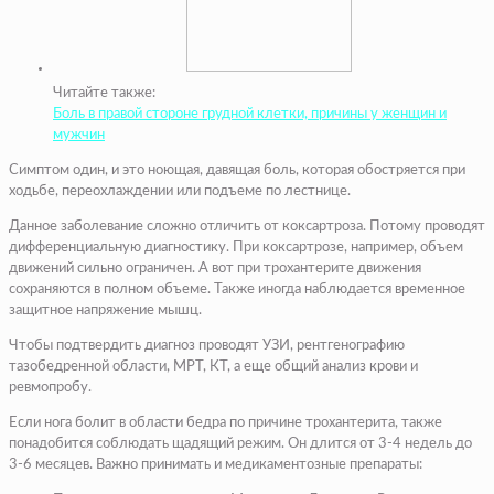
Читайте также:
Боль в правой стороне грудной клетки, причины у женщин и
мужчин
Симптом один, и это ноющая, давящая боль, которая обостряется при
ходьбе, переохлаждении или подъеме по лестнице.
Данное заболевание сложно отличить от коксартроза. Потому проводят
дифференциальную диагностику. При коксартрозе, например, объем
движений сильно ограничен. А вот при трохантерите движения
сохраняются в полном объеме. Также иногда наблюдается временное
защитное напряжение мышц.
Чтобы подтвердить диагноз проводят УЗИ, рентгенографию
тазобедренной области, МРТ, КТ, а еще общий анализ крови и
ревмопробу.
Если нога болит в области бедра по причине трохантерита, также
понадобится соблюдать щадящий режим. Он длится от 3-4 недель до
3-6 месяцев. Важно принимать и медикаментозные препараты: