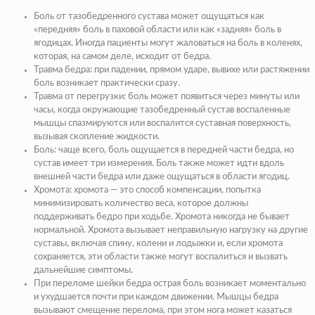
Боль от тазобедренного сустава может ощущаться как
«передняя» боль в паховой области или как «задняя» боль в
ягодицах. Иногда пациенты могут жаловаться на боль в коленях,
которая, на самом деле, исходит от бедра.
Травма бедра: при падении, прямом ударе, вывихе или растяжении
боль возникает практически сразу.
Травма от перегрузки: боль может появиться через минуты или
часы, когда окружающие тазобедренный сустав воспаленные
мышцы спазмируются или воспалится суставная поверхность,
вызывая скопление жидкости.
Боль: чаще всего, боль ощущается в передней части бедра, но
сустав имеет три измерения. Боль также может идти вдоль
внешней части бедра или даже ощущаться в области ягодиц.
Хромота: хромота — это способ компенсации, попытка
минимизировать количество веса, которое должны
поддерживать бедро при ходьбе. Хромота никогда не бывает
нормальной. Хромота вызывает неправильную нагрузку на другие
суставы, включая спину, колени и лодыжки и, если хромота
сохраняется, эти области также могут воспалиться и вызвать
дальнейшие симптомы.
При переломе шейки бедра острая боль возникает моментально
и ухудшается почти при каждом движении. Мышцы бедра
вызывают смещение перелома, при этом нога может казаться