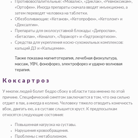
Противовоспалительные: «Мовалис», «Диклак», «Ревмоксикам»,
«Ортофен». Иногда препараты сначала вводят инъекционно, а
затем переводят человека на таблетки.
Обезболивающие: «Кетанов», «Кетопрофен», «Кетолонг» и
«Дексалгин».
Препараты для околосуставной блокады: «Дипроспан»,
«Бетаспан», «Кеналог», «Лоракорт» и «Гидтрокортизон».
Средства для укрепления косно-сухожильных комплексов:
кальций Д3 и «Кальцемин».
Также показана магнитотерапия, лечебная физкультура,
массаж, УВЧ, фонофорез, электрофорез и ударно-волновая
терапия.
Коксартроз
У многих людей болит бедро сбоку в области таза именно по этой
причине. Специфический симптом заключается в том, что она сильно
отдает в пах, а иногда в колено. Человеку тяжело отводить конечность
вбок, двигать ею, а в суставе слышится хруст. К предпосылкам
относятся следующие состояния:
Повышенная нагрузка на суставы.
Нарушения кровообращения.
Проблемы с метаболизмом.