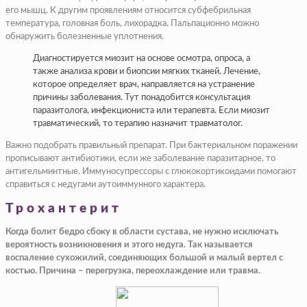
его мышц. К другим проявлениям относится субфебрильная
температура, головная боль, лихорадка. Пальпационно можно
обнаружить болезненные уплотнения.
Диагностируется миозит на основе осмотра, опроса, а
также анализа крови и биопсии мягких тканей. Лечение,
которое определяет врач, направляется на устранение
причины заболевания. Тут понадобится консультация
паразитолога, инфекциониста или терапевта. Если миозит
травматический, то терапию назначит травматолог.
Важно подобрать правильный препарат. При бактериальном поражении
прописывают антибиотики, если же заболевание паразитарное, то
антигельминтные. Иммуносупрессоры с глюкокортикоидами помогают
справиться с недугами аутоиммунного характера.
Трохантерит
Когда болит бедро сбоку в области сустава, не нужно исключать
вероятность возникновения и этого недуга. Так называется
воспаление сухожилий, соединяющих большой и малый вертел с
костью. Причина – перегрузка, переохлаждение или травма.