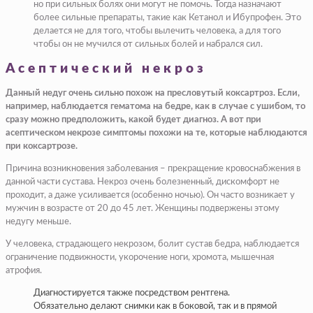
но при сильных болях они могут не помочь. Тогда назначают
более сильные препараты, такие как Кетанол и Ибупрофен. Это
делается не для того, чтобы вылечить человека, а для того
чтобы он не мучился от сильных болей и набрался сил.
Асептический некроз
Данный недуг очень сильно похож на пресловутый коксартроз. Если,
например, наблюдается гематома на бедре, как в случае с ушибом, то
сразу можно предположить, какой будет диагноз. А вот при
асептическом некрозе симптомы похожи на те, которые наблюдаются
при коксартрозе.
Причина возникновения заболевания – прекращение кровоснабжения в
данной части сустава. Некроз очень болезненный, дискомфорт не
проходит, а даже усиливается (особенно ночью). Он часто возникает у
мужчин в возрасте от 20 до 45 лет. Женщины подвержены этому
недугу меньше.
У человека, страдающего некрозом, болит сустав бедра, наблюдается
ограничение подвижности, укорочение ноги, хромота, мышечная
атрофия.
Диагностируется также посредством рентгена.
Обязательно делают снимки как в боковой, так и в прямой