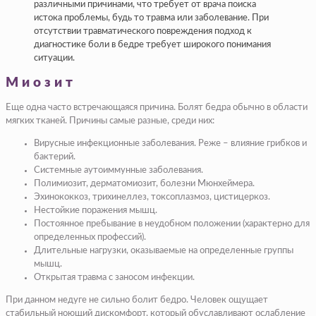
различными причинами, что требует от врача поиска
истока проблемы, будь то травма или заболевание. При
отсутствии травматического повреждения подход к
диагностике боли в бедре требует широкого понимания
ситуации.
Миозит
Еще одна часто встречающаяся причина. Болят бедра обычно в области
мягких тканей. Причины самые разные, среди них:
Вирусные инфекционные заболевания. Реже – влияние грибков и
бактерий.
Системные аутоиммунные заболевания.
Полимиозит, дерматомиозит, болезни Мюнхеймера.
Эхинококкоз, трихинеллез, токсоплазмоз, цистицеркоз.
Нестойкие поражения мышц.
Постоянное пребывание в неудобном положении (характерно для
определенных профессий).
Длительные нагрузки, оказываемые на определенные группы
мышц.
Открытая травма с заносом инфекции.
При данном недуге не сильно болит бедро. Человек ощущает
стабильный ноющий дискомфорт, который обуславливают ослабление