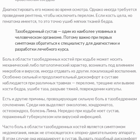
Диагностировать его можно во время осмотра. Однако иногда требуется
проведения рентгена, чтобы исключить перелом. Если кость цела, но
гематома имеется, то это точно ушиб мягких тканей бедра.
Тазобедренный сустав — один из наиболее уязвимых в
человеческом организме. Потому важно при первых
симптомах обратиться к специалисту для диагностики и
разработки лечебного курса.
Боль в области тазобедренных костей при ходьбе может носить
механический либо патологический характер, возникать под влиянием
микробов и вирусов, иногда отдавать из других локализаций воспаления.
Особенно сильный и продолжительный дискомфорт в суставе
наблюдается при различных травмах — переломе, трещине или вывихе
кости бедра, ушибе таза, разрыве тяжей, повреждении капсулы.
Есть и другие причины, провоцирующие сильную боль в тазобедренном
сочленении. Среди них выделяют онкологию, хондроматоз,
остеохондроз, болезнь Лима. Нередко при ходьбе ноет сустав,
пораженный туберкулезом или вирусной инфекцией.
Часто боль в области тазобедренных костей является симптомом
недомогания, никак не относящегося к опорно-двигательному аппарату.
В этом случае она иррадиирует в сустав. Вызвать подобный дискомфорт