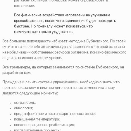
разгоняется лимфа. Но массаж может спровоцировать
воспаление.
Все физические воздействия направлены на улучшение
кровообращения, после чего заживление будет проходить
быстрее. Но поначалу может показаться, что
самочувствие только ухудшается.
Все большую популярность набирает методика Бубновского. По своей
сути это та же лечебная физкультура, упражнения в которой основаны
на мобилизации собственных ресурсов организма, помимо физического
еще и на психологическом уровне.
Все тренажеры, на которых занимаются по системе Бубновского, он
разработал сам.
Прежде чем лечить суставы упражнениями, необходимо знать, что
противопоказаниям к ним при дегенеративных изменениях в тазу
являются следующие моменты:
острая боль;
онкология;
предынфарктное и постинфарктное состояние;
повышенная температура;
послеоперационная реабилитация;
воспалительные процессы;