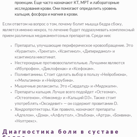
проекции. Еще часто назначают КТ, МРТ и лабораторные
исследования крови. Они помогают определить уровень
кальция, фосфора и магния в крови.
Если ответом на вопрос о том, почему болит мышца бедра сбоку,
является именно некроз, то лечение будет подразумевать комплексный
прием различных медикаментозных препаратов. Среди них:
Препараты, улучшающие периферическое кровообращение. Это
«Курантил», «Трентал», «Ксантинол», «Дипиридамол» и
ксантинола никотинат.
Нестероидные противовоспалительные. Лучшими являются
«Ибупрофен», «Диклофенак» и «Ксефокам».
Поливитамины. Стоит сделать выбор в пользу «Нейробиона»,
«»Мильгамма» и «Нейрорубина».
Мышечные релаксанты. Это «Сирдалуд» и «Мидокалм».
Препараты кальция. Лучше всего подойдет «Остеомаг»,
«Остеогенон», «Никомед» и «Кальций D3». Также стоит
употреблять «Оксидевит» — он содержит провитамин D.
Хондропротекторы. Как правило, назначают препараты
«Адгелон», «Дона», «Алфлутол», «Эльбона», «Артра», «Бонвина»,
«Нолтрекс».
Диагностика боли в суставе