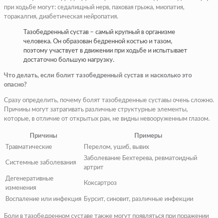
при ходьбе могут: седалищный нерв, паховая грыжа, миопатия,
торакалгия, диабетическая нейропатия.
Тазобедренный сустав – самый крупный в организме
человека. Он образован бедренной костью и тазом,
поэтому участвует в движении при ходьбе и испытывает
достаточно большую нагрузку.
Что делать, если болит тазобедренный сустав и насколько это
опасно?
Сразу определить, почему болят тазобедренные суставы очень сложно.
Причины могут затрагивать различные структурные элементы,
которые, в отличие от открытых ран, не видны невооруженным глазом.
Причины
Примеры
Травматические
Перелом, ушиб, вывих
Заболевание Бехтерева, ревматоидный
Системные заболевания
артрит
Дегенеративные
Коксартроз
изменения
Воспаление или инфекция
Бурсит, синовит, различные инфекции
Боли в тазобедренном суставе также могут появляться при поражении