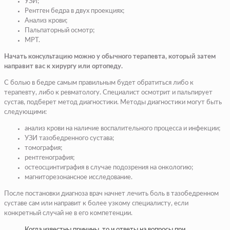
УЗИ;
Рентген бедра в двух проекциях;
Анализ крови;
Пальпаторный осмотр;
МРТ.
Начать консультацию можно у обычного терапевта, который затем
направит вас к хирургу или ортопеду.
С болью в бедре самым правильным будет обратиться либо к
терапевту, либо к ревматологу. Специалист осмотрит и пальпирует
сустав, подберет метод диагностики. Методы диагностики могут быть
следующими:
анализ крови на наличие воспалительного процесса и инфекции;
УЗИ тазобедренного сустава;
томография;
рентгенография;
остеосцинтиграфия в случае подозрения на онкологию;
магниторезонансное исследование.
После постановки диагноза врач начнет лечить боль в тазобедренном
суставе сам или направит к более узкому специалисту, если
конкретный случай не в его компетенции.
Когда известны причины, то и ответы на вопросы при