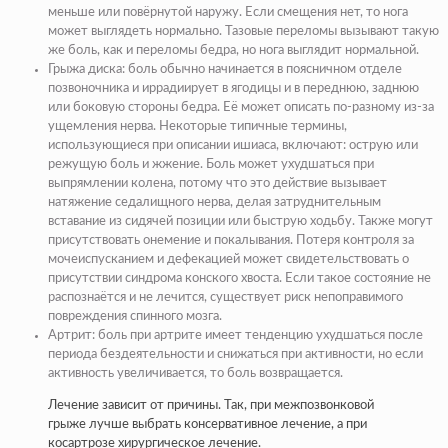
меньше или повёрнутой наружу. Если смещения нет, то нога
может выглядеть нормально. Тазовые переломы вызывают такую
же боль, как и переломы бедра, но нога выглядит нормальной.
Грыжа диска: боль обычно начинается в поясничном отделе
позвоночника и иррадиирует в ягодицы и в переднюю, заднюю
или боковую стороны бедра. Её может описать по-разному из-за
ущемления нерва. Некоторые типичные термины,
использующиеся при описании ишиаса, включают: острую или
режущую боль и жжение. Боль может ухудшаться при
выпрямлении колена, потому что это действие вызывает
натяжение седалищного нерва, делая затруднительным
вставание из сидячей позиции или быструю ходьбу. Также могут
присутствовать онемение и покалывания. Потеря контроля за
мочеиспусканием и дефекацией может свидетельствовать о
присутствии синдрома конского хвоста. Если такое состояние не
распознаётся и не лечится, существует риск непоправимого
повреждения спинного мозга.
Артрит: боль при артрите имеет тенденцию ухудшаться после
периода бездеятельности и снижаться при активности, но если
активность увеличивается, то боль возвращается.
Лечение зависит от причины. Так, при межпозвонковой
грыже лучше выбрать консервативное лечение, а при
косартрозе хирургическое лечение.