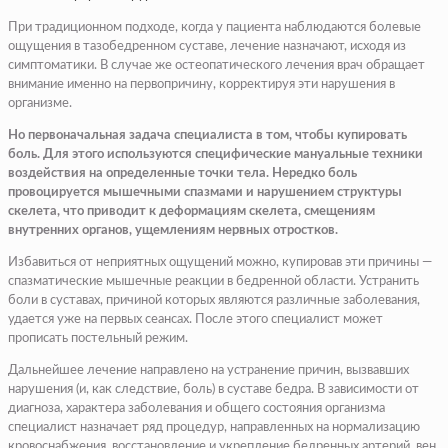
При традиционном подходе, когда у пациента наблюдаются болевые
ощущения в тазобедренном суставе, лечение назначают, исходя из
симптоматики. В случае же остеопатического лечения врач обращает
внимание именно на первопричину, корректируя эти нарушения в
организме.
Но первоначальная задача специалиста в том, чтобы купировать
боль. Для этого используются специфические мануальные техники
воздействия на определенные точки тела. Нередко боль
провоцируется мышечными спазмами и нарушением структуры
скелета, что приводит к деформациям скелета, смещениям
внутренних органов, ущемлениям нервных отростков.
Избавиться от неприятных ощущений можно, купировав эти причины —
спазматические мышечные реакции в бедренной области. Устранить
боли в суставах, причиной которых являются различные заболевания,
удается уже на первых сеансах. После этого специалист может
прописать постельный режим.
Дальнейшее лечение направлено на устранение причин, вызвавших
нарушения (и, как следствие, боль) в суставе бедра. В зависимости от
диагноза, характера заболевания и общего состояния организма
специалист назначает ряд процедур, направленных на нормализацию
кровоснабжения, восстановление и укрепление бедренных артерий, вен,