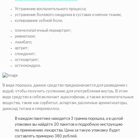
Устранение воспалительного процесса;
устранение болевого синдрома в суставах и мягких тканях;
купирование
зубной боли
.
плечелопаточный периартрит;
ревматизм;
люмбаго;
артрит
;
спондилит;
остеоартрит;
остеохондроз.
В виде порошка, данное средство предназначается для разведения с
водой, чтобы получить суспензию для употребления внутрь. В этом
виде средство в себя включает ацеклофенак, а также вспомогательные
вещества, такие как сорбитол, аспартам, различные ароматизаторы,
диоксид титана и гипромеллоз.
В каждом пакетике находится 3 грамма порошка, а в целой
упаковке вы найдёте 20 пакетов и подробную инструкцию
по применению лекарства. Цена за такую упаковку будет
составлять примерно 380 рублей.