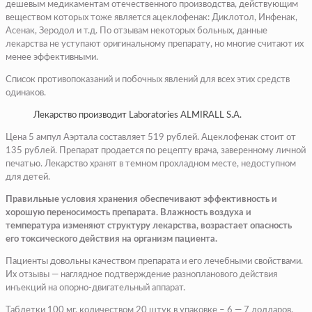
дешевым медикаментам отечественного производства, действующим
веществом которых тоже является ацеклофенак: Диклотол, Инфенак,
Асенак, Зеродол и т.д. По отзывам некоторых больных, данные
лекарства не уступают оригинальному препарату, но многие считают их
менее эффективными.
Список противопоказаний и побочных явлений для всех этих средств
одинаков.
Лекарство производит Laboratories ALMIRALL S.A.
Цена 5 ампул Аэртала составляет 519 рублей. Ацеклофенак стоит от
135 рублей. Препарат продается по рецепту врача, заверенному личной
печатью. Лекарство хранят в темном прохладном месте, недоступном
для детей.
Правильные условия хранения обеспечивают эффективность и
хорошую переносимость препарата. Влажность воздуха и
температура изменяют структуру лекарства, возрастает опасность
его токсического действия на организм пациента.
Пациенты довольны качеством препарата и его лечебными свойствами.
Их отзывы — наглядное подтверждение разнопланового действия
инъекций на опорно-двигательный аппарат.
Таблетки 100 мг, количеством 20 штук в упаковке – 6 — 7 долларов.