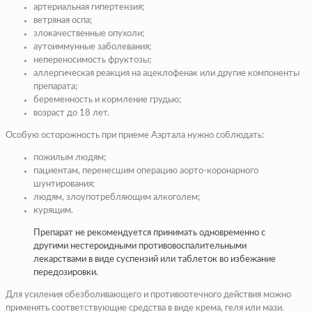
артериальная гипертензия;
ветряная оспа;
злокачественные опухоли;
аутоиммунные заболевания;
непереносимость фруктозы;
аллергическая реакция на ацеклофенак или другие компоненты
препарата;
беременность и кормление грудью;
возраст до 18 лет.
Особую осторожность при приеме Аэртала нужно соблюдать:
пожилым людям;
пациентам, перенесшим операцию аорто-коронарного
шунтирования;
людям, злоупотребляющим алкоголем;
курящим.
Препарат не рекомендуется принимать одновременно с
другими нестероидными противовоспалительными
лекарствами в виде суспензий или таблеток во избежание
передозировки.
Для усиления обезболивающего и противоотечного действия можно
применять соответствующие средства в виде крема, геля или мази.