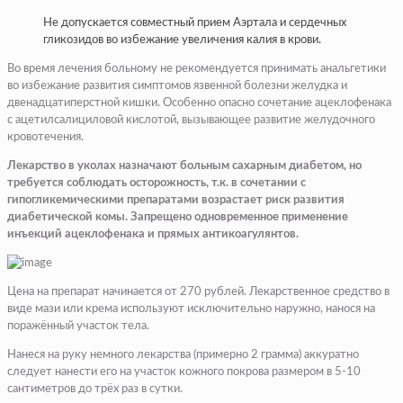
Не допускается совместный прием Аэртала и сердечных
гликозидов во избежание увеличения калия в крови.
Во время лечения больному не рекомендуется принимать анальгетики
во избежание развития симптомов язвенной болезни желудка и
двенадцатиперстной кишки. Особенно опасно сочетание ацеклофенака
с ацетилсалициловой кислотой, вызывающее развитие желудочного
кровотечения.
Лекарство в уколах назначают больным сахарным диабетом, но
требуется соблюдать осторожность, т.к. в сочетании с
гипогликемическими препаратами возрастает риск развития
диабетической комы. Запрещено одновременное применение
инъекций ацеклофенака и прямых антикоагулянтов.
Цена на препарат начинается от 270 рублей. Лекарственное средство в
виде мази или крема используют исключительно наружно, нанося на
поражённый участок тела.
Нанеся на руку немного лекарства (примерно 2 грамма) аккуратно
следует нанести его на участок кожного покрова размером в 5-10
сантиметров до трёх раз в сутки.