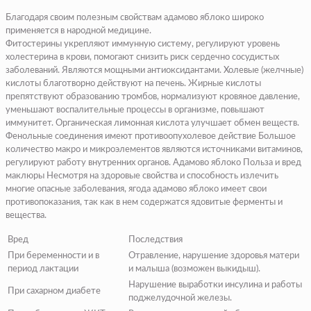
Благодаря своим полезным свойствам адамово яблоко широко
применяется в народной медицине.
Фитостерины укрепляют иммунную систему, регулируют уровень
холестерина в крови, помогают снизить риск сердечно сосудистых
заболеваний. Являются мощными антиоксидантами. Холевые (желчные)
кислоты благотворно действуют на печень. Жирные кислоты
препятствуют образованию тромбов, нормализуют кровяное давление,
уменьшают воспалительные процессы в организме, повышают
иммунитет. Органическая лимонная кислота улучшает обмен веществ.
Фенольные соединения имеют противоопухолевое действие Большое
количество макро и микроэлементов являются источниками витаминов,
регулируют работу внутренних органов. Адамово яблоко Польза и вред
маклюры Несмотря на здоровые свойства и способность излечить
многие опасные заболевания, ягода адамово яблоко имеет свои
противопоказания, так как в нем содержатся ядовитые ферменты и
вещества.
Вред
Последствия
При беременности и в
Отравление, нарушение здоровья матери
период лактации
и малыша (возможен выкидыш).
Нарушение выработки инсулина и работы
При сахарном диабете
поджелудочной железы.