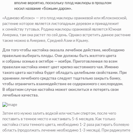
вполне вероятно, поскольку плод маклюры в прошлом
носил название «божьим даром».
«Адамово яблоко» — это плод маклюры оранжевой или яблоконосной,
растение которое является листопадным деревом и принадлежит
к семейству тутовых. Родина маклюры оранжевой является Южная
Америка, там она растет по сей день. Однако встретить данное растение
также можно в Америке, Средней Азии и Крыму.
Для того чтобы настойка оказала лечебное действие, необходимо
правильно выбирать плоды. Они должны быть желтого цвета
и собраны осенью в октябре — ноябре. Приготовленная по всем
правилам настойка имеет цвет крепко настоянного чая. Именно
такого цвета настойка будет обладать целебными свойствами. При
хранении лечебного средства следует тщательно закрыть банку,
чтобы ограничить взаимодействие ее содержимого с кислородом.
В обратном случае настойка может окислиться и потерять свои
лечебные качества.
Затем его нужно залить водкой или чистым спиртом, после чего
поставить в темное место и настаивать 5-6 месяцев. Как только
настойка стала темного цвета, необходимо 1-2 раза растирать болевую
область (продолжать лечение необходимо 1-3 месяца). При радикулите