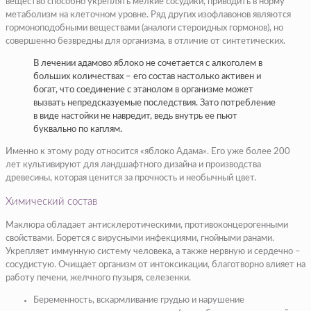
вещество способно укреплять мелкие сосудики, приводить в норму
метаболизм на клеточном уровне. Ряд других изофлавонов являются
гормоноподобными веществами (аналоги стероидных гормонов), но
совершенно безвредны для организма, в отличие от синтетических.
В лечении адамово яблоко не сочетается с алкоголем в
больших количествах – его состав настолько активен и
богат, что соединение с этанолом в организме может
вызвать непредсказуемые последствия. Зато потребление
в виде настойки не навредит, ведь внутрь ее пьют
буквально по каплям.
Именно к этому роду относится «яблоко Адама». Его уже более 200
лет культивируют для ландшафтного дизайна и производства
древесины, которая ценится за прочность и необычный цвет.
Химический состав
Маклюра обладает антисклеротическими, противоконцерогенными
свойствами. Борется с вирусными инфекциями, гнойными ранами.
Укрепляет иммунную систему человека, а также нервную и сердечно –
сосудистую. Очищает организм от интоксикации, благотворно влияет на
работу печени, желчного пузыря, селезенки.
Беременность, вскармливание грудью и нарушение