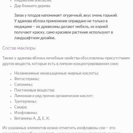
Индийский апельсин;
Дар божьего дерева.
Запах у плодов напоминает огуречный, вкус очень горький.
У адамова яблока применение оправдано не только в
медицине – из древесины делают мебель, из корней
получают краску, само красивое растение используют в
ландшафтном дизайне.
Состав маклюры
Также у адамова яблока лечебные свойства обусловлены присутствием
других веществ, которые есть в липком концентрированном соке:
Незаменимые ненасыщенные жирные кислоты;
Фитостерины;
Сапонины;
Пектиновые вещества;
Лимонная и ряд прочих органических кислот;
Тритерпены;
Сахара;
Изофлавоны;
Витамины А, Д, Е, К.
Из указанных элементов нужно отметить изофлавоны сои – это