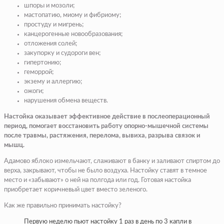
шпоры и мозоли;
мастопатию, миому и фибриому;
простуду и мигрень;
канцерогенные новообразования;
отложения солей;
закупорку и судороги вен;
гипертонию;
геморрой;
экзему и аллергию;
ожоги;
нарушения обмена веществ.
Настойка оказывает эффективное действие в послеоперационный
период, помогает восстановить работу опорно-мышечной системы
после травмы, растяжения, перелома, вывиха, разрыва связок и
мышц.
Адамово яблоко измельчают, слаживают в банку и заливают спиртом до
верха, закрывают, чтобы не было воздуха. Настойку ставят в темное
место и «забывают» о ней на полгода или год. Готовая настойка
приобретает коричневый цвет вместо зеленого.
Как же правильно принимать настойку?
Первую неделю пьют настойку 1 раз в день по 3 капли в