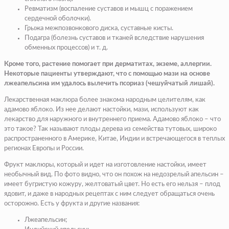
Ревматизм (воспаление суставов и мышц с поражением
сердечной оболочки).
Грыжа межпозвонкового диска, суставные кисты.
Подагра (болезнь суставов и тканей вследствие нарушения
обменных процессов) и т. д.
Кроме того, растение помогает при дерматитах, экземе, аллергии.
Некоторые пациенты утверждают, что с помощью мази на основе
лжеапельсина им удалось вылечить псориаз (чешуйчатый лишай).
Лекарственная маклюра более знакома народным целителям, как
адамово яблоко. Из нее делают настойки, мази, используют как
лекарство для наружного и внутреннего приема. Адамово яблоко – что
это такое? Так называют плоды дерева из семейства тутовых, широко
распространенного в Америке, Китае, Индии и встречающегося в теплых
регионах Европы и России.
Фрукт маклюры, который и идет на изготовление настойки, имеет
необычный вид. По фото видно, что он похож на недозрелый апельсин –
имеет бугристую кожуру, желтоватый цвет. Но есть его нельзя – плод
ядовит, и даже в народных рецептах с ним следует обращаться очень
осторожно. Есть у фрукта и другие названия:
Лжеапельсин;