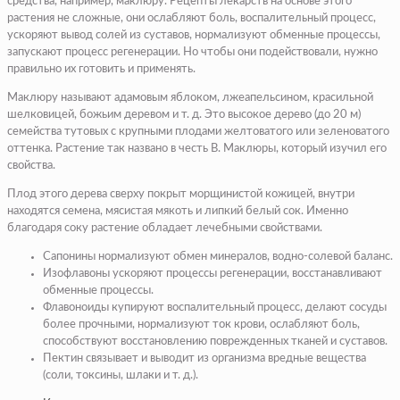
средства, например, маклюру. Рецепты лекарств на основе этого
растения не сложные, они ослабляют боль, воспалительный процесс,
ускоряют вывод солей из суставов, нормализуют обменные процессы,
запускают процесс регенерации. Но чтобы они подействовали, нужно
правильно их готовить и применять.
Маклюру называют адамовым яблоком, лжеапельсином, красильной
шелковицей, божьим деревом и т. д. Это высокое дерево (до 20 м)
семейства тутовых с крупными плодами желтоватого или зеленоватого
оттенка. Растение так названо в честь В. Маклюры, который изучил его
свойства.
Плод этого дерева сверху покрыт морщинистой кожицей, внутри
находятся семена, мясистая мякоть и липкий белый сок. Именно
благодаря соку растение обладает лечебными свойствами.
Сапонины нормализуют обмен минералов, водно-солевой баланс.
Изофлавоны ускоряют процессы регенерации, восстанавливают
обменные процессы.
Флавоноиды купируют воспалительный процесс, делают сосуды
более прочными, нормализуют ток крови, ослабляют боль,
способствуют восстановлению поврежденных тканей и суставов.
Пектин связывает и выводит из организма вредные вещества
(соли, токсины, шлаки и т. д.).