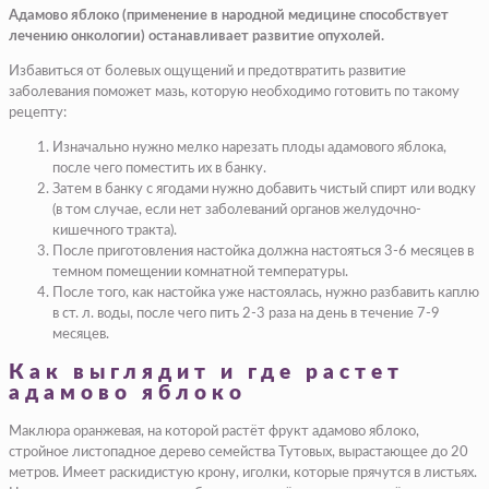
Адамово яблоко (применение в народной медицине способствует
лечению онкологии) останавливает развитие опухолей.
Избавиться от болевых ощущений и предотвратить развитие
заболевания поможет мазь, которую необходимо готовить по такому
рецепту:
Изначально нужно мелко нарезать плоды адамового яблока,
после чего поместить их в банку.
Затем в банку с ягодами нужно добавить чистый спирт или водку
(в том случае, если нет заболеваний органов желудочно-
кишечного тракта).
После приготовления настойка должна настояться 3-6 месяцев в
темном помещении комнатной температуры.
После того, как настойка уже настоялась, нужно разбавить каплю
в ст. л. воды, после чего пить 2-3 раза на день в течение 7-9
месяцев.
Как выглядит и где растет
адамово яблоко
Маклюра оранжевая, на которой растёт фрукт адамово яблоко,
стройное листопадное дерево семейства Тутовых, вырастающее до 20
метров. Имеет раскидистую крону, иголки, которые прячутся в листьях.