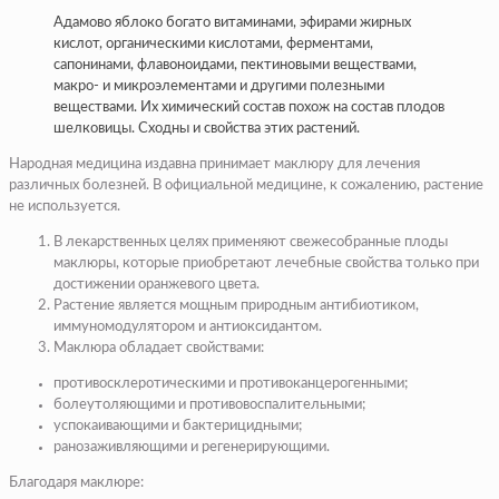
Адамово яблоко богато витаминами, эфирами жирных
кислот, органическими кислотами, ферментами,
сапонинами, флавоноидами, пектиновыми веществами,
макро- и микроэлементами и другими полезными
веществами. Их химический состав похож на состав плодов
шелковицы. Сходны и свойства этих растений.
Народная медицина издавна принимает маклюру для лечения
различных болезней. В официальной медицине, к сожалению, растение
не используется.
В лекарственных целях применяют свежесобранные плоды
маклюры, которые приобретают лечебные свойства только при
достижении оранжевого цвета.
Растение является мощным природным антибиотиком,
иммуномодулятором и антиоксидантом.
Маклюра обладает свойствами:
противосклеротическими и противоканцерогенными;
болеутоляющими и противовоспалительными;
успокаивающими и бактерицидными;
ранозаживляющими и регенерирующими.
Благодаря маклюре: