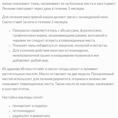
мазью смазывают ткань, налаживают ее на больные места и закутывают.
Лечение повторяют через день в течение 3 месяцев.
Для лечения рака прямой кишки делают свечи с охлажденной мази.
Свечи ставят на ночь в течение 2 месяцев.
Прекрасно справляется мазь с абсцессами, фурункулами,
трофическими язвами, незаживающими ранами, волчанкой и
чирьями: ее следует втереть в поврежденные места.
Поможет мазь избавиться от некрозов, опухолей и метастаз.
Для усиления действия мази при остеохондрозе,
межпозвоночной грыже и изнашивании позвонков в нее
добавляют рыбий жир.
Из адамова яблока готовят и масло: плоды режут и заливают
растительным маслом. Масло оставляют на две недели. Процеженный
настой используют для лечения дерматита, псориаза и экземы: им
смазывают поврежденные места. Также масло из маклюры закапывают
в уши при отитах.
Настойка маклюры лечит:
полиартрит и подагру;
остеохондроз;
радикулит и ревматизм;