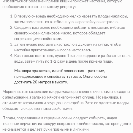
Избавиться от болезней прямой кишки поможет настойка, которую
необходимо готовить по такому рецепту:
В первую очередь необходимо мелко нарезать плоды маклюры,
затем поместить их в небольшую жаростойкую кастрюлю.
Следом в кастрюлю необходимо добавить несколько кубиков
свиного жира и оливковое масло, которое обладает
согревающими свойствами.
Затем нужно поставить кастрюлю в духовку на сутки, чтобы
настойка приготовилась и после настоялась.
Как только все готово, нужно 1 каплю жидкости разбавить в ст. л.
воды, затем пить по 1-2 разу в день после приема пищи.
Маклюра оранжевая, или яблоконосная – растение,
принадлежащее к семейству тутовых. Она способна
достигать 20 метров в высоту.
Морщинистые созревшие плоды маклюры внешне очень сильно сходны
с апельсинами, а запах их мякоти напоминает огурец. Но маклюра, в
отличие от апельсинов и огурцов, несъедобна. Зато ее ядовитые плоды
обладают лекарственными свойствами.
Плоды, созревающие в середине осени, следует собирать, надев
тканевые перчатки: их кожуру покрывает клейкое масло, которое долго
не смывается и делает руки грязными и липкими.