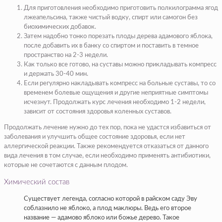
Для приготовления необходимо приготовить полкилограмма ягод
лжеапельсина, также чистый водку, спирт или самогон без
биохимических добавок.
Затем надобно тонко порезать плоды дерева адамового яблока,
после добавить их в банку со спиртом и поставить в темное
пространство на 2-3 недели.
Как только все готово, на суставы можно прикладывать компресс
и держать 30-40 мин.
Если регулярно накладывать компресс на больные суставы, то со
временем болевые ощущения и другие неприятные симптомы
исчезнут. Продолжать курс лечения необходимо 1-2 недели,
зависит от состояния здоровья коленных суставов.
Продолжать лечение нужно до тех пор, пока не удастся избавиться от
заболевания и улучшить общее состояние здоровья, если нет
аллергической реакции. Также рекомендуется отказаться от данного
вида лечения в том случае, если необходимо применять антибиотики,
которые не сочетаются с данным плодом.
Химический состав
Существует легенда, согласно которой в райском саду Эву
соблазнило не яблоко, а плод маклюры. Ведь его второе
название — адамово яблоко или божье дерево. Такое