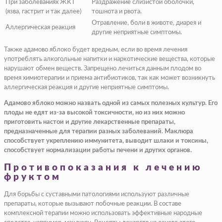
При заболеваниях ЖКТ
Раздражение слизистой оболочки,
(язва, гастрит и так далее)
тошнота и рвота.
Отравление, боли в животе, диарея и
Аллергическая реакция
другие неприятные симптомы.
Также адамово яблоко будет вредным, если во время лечения
употреблять алкогольные напитки и наркотические вещества, которые
нарушают обмен веществ. Запрещено лечиться данным плодом во
время химиотерапии и приема антибиотиков, так как может возникнуть
аллергическая реакция и другие неприятные симптомы.
Адамово яблоко можно назвать одной из самых полезных культур. Его
плоды не едят из-за высокой токсичности, но из них можно
приготовить настои и другие лекарственные препараты,
предназначенные для терапии разных заболеваний. Маклюра
способствует укреплению иммунитета, выводит шлаки и токсины,
способствует нормализации работы печени и других органов.
Противопоказания к лечению
фруктом
Для борьбы с суставными патологиями используют различные
препараты, которые вызывают побочные реакции. В составе
комплексной терапии можно использовать эффективные народные