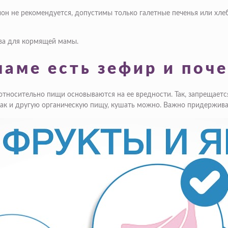
он не рекомендуется, допустимы только галетные печенья или хле
ва для кормящей мамы.
аме есть зефир и поч
относительно пищи основываются на ее вредности. Так, запрещается
как и другую органическую пищу, кушать можно. Важно придержива