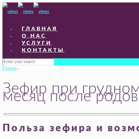
ГЛАВНАЯ
О НАС
УСЛУГИ
КОНТАКТЫ
Статьи
›
Зефир при грудном
месяц после родов
Польза зефира и возм