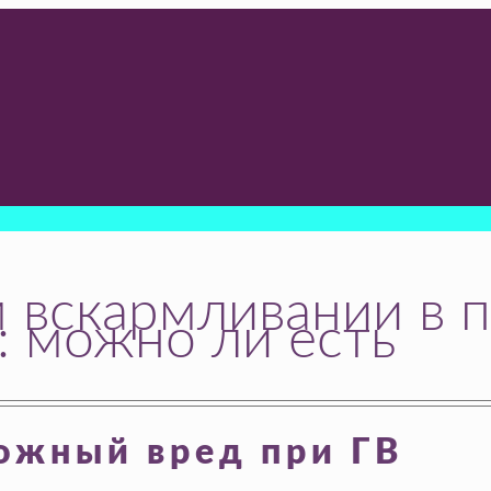
 вскармливании в п
: можно ли есть
ожный вред при ГВ