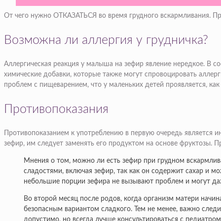
От чего нужно ОТКАЗАТЬСЯ во время грудного вскармливания.
Возможна ли аллергия у грудничка?
Аллергическая реакция у малыша на зефир явление нередкое. В с
химические добавки, которые также могут спровоцировать аллерги
проблем с пищеварением, что у маленьких детей проявляется, как
Противопоказания
Противопоказанием к употреблению в первую очередь является и
зефир, им следует заменять его продуктом на основе фруктозы. П
Мнения о том, можно ли есть зефир при грудном вскармли
сладостями, включая зефир, так как он содержит сахар и м
небольшие порции зефира не вызывают проблем и могут да
Во второй месяц после родов, когда организм матери начина
безопасным вариантом сладкого. Тем не менее, важно следи
допустимо, но всегда лучше консультироваться с педиатром