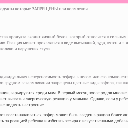
 Продукты которые ЗАПРЕЩЕНЫ при кормлении
остав продукта входит яичный белок, который относится к сильным
ю. Реакция может проявляться в виде высыпаний, зуда, пятен и т.
 колики и нарушения стула.
ндивидуальная непереносимость зефира в целом или его компонен
ри грудном вскармливании запрещены цветные виды зефира, так как
вании, варьируются среди мам. В первый месяц после родов многи
ожет вызвать аллергическую реакцию у малыша. Однако, если у ребе
же поднять настроение.
ет восстанавливаться, зефир может быть введен в рацион более акт
ть за реакцией ребенка и избегать зефира с искусственными добав
.