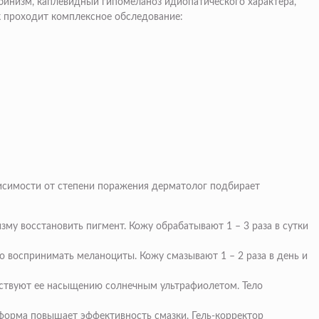
ьбинизм, каплевидный гипомеланоз идиопатического характера,
к проходит комплексное обследование:
висимости от степени поражения дерматолог подбирает
у восстановить пигмент. Кожу обрабатывают 1 – 3 раза в сутки
 воспринимать меланоциты. Кожу смазывают 1 – 2 раза в день и
ствуют ее насыщению солнечным ультрафиолетом. Тело
 форма повышает эффективность смазки. Гель-корректор