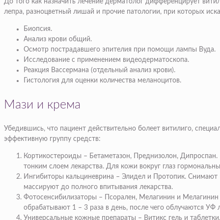
До того как назначить лечение дерматолог дифференцирует витил
лепра, разноцветный лишай и прочие патологии, при которых иск
Биопсия.
Анализ крови общий.
Осмотр пострадавшего эпителия при помощи лампы Вуда.
Исследование с применением видеодерматоскопа.
Реакция Вассермана (отдельный анализ крови).
Гистология для оценки количества меланоцитов.
Мази и крема
Убедившись, что пациент действительно болеет витилиго, специа
эффективную группу средств:
Кортикостероиды – Бетаметазон, Преднизолон, Дипроспан. 
тонким слоем лекарства. Для кожи вокруг глаз гормональны
Ингибиторы кальциневрина – Элидел и Протопик. Снимают в
массируют до полного впитывания лекарства.
Фотосенсибилизаторы – Псорален, Мелагинин и Мелагинин
обрабатывают 1 – 3 раза в день, после чего облучаются УФ
Универсальные кожные препараты – Витикс гель и таблетки