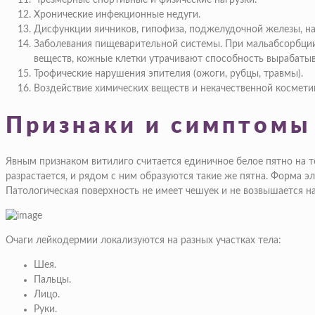
Чрезмерные спортивные и физические нагрузки.
Хронические инфекционные недуги.
Дисфункции яичников, гипофиза, поджелудочной железы, н
Заболевания пищеварительной системы. При мальабсорбции
веществ, кожные клетки утрачивают способность вырабаты
Трофические нарушения эпителия (ожоги, рубцы, травмы).
Воздействие химических веществ и некачественной космети
Признаки и симптомы
Явным признаком витилиго считается единичное белое пятно на т
разрастается, и рядом с ним образуются такие же пятна. Форма 
Патологическая поверхность не имеет чешуек и не возвышается 
Очаги лейкодермии локализуются на разных участках тела:
Шея.
Пальцы.
Лицо.
Руки.