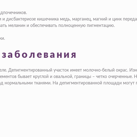
адпочечников.
 и дисбактериозе кишечника медь, марганец, магний и цинк перед
вать меланин и обеспечивать полноценную пигментацию.
ки.
 заболевания
еле. Депигментированный участок имеет молочно-белый окрас. Изна
элементов бывает круглой и овальной, границы – четко очерченные
над нормальными тканями. На депигментированной площади могут 