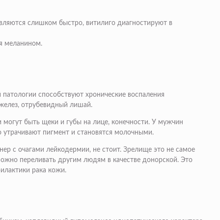
вляются слишком быстро, витилиго диагностируют в
я меланином.
й патологии способствуют хронические воспаления
 желез, отрубевидный лишай.
могут быть щеки и губы на лице, конечности. У мужчин
ро утрачивают пигмент и становятся молочными.
нер с очагами лейкодермии, не стоит. Зрелище это не самое
можно переливать другим людям в качестве донорской. Это
филактики рака кожи.