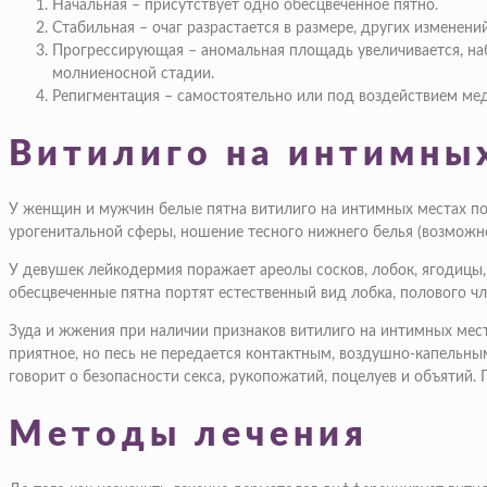
Начальная – присутствует одно обесцвеченное пятно.
Стабильная – очаг разрастается в размере, других изменений
Прогрессирующая – аномальная площадь увеличивается, на
молниеносной стадии.
Репигментация – самостоятельно или под воздействием м
Витилиго на интимны
У женщин и мужчин белые пятна витилиго на интимных местах по
урогенитальной сферы, ношение тесного нижнего белья (возможн
У девушек лейкодермия поражает ареолы сосков, лобок, ягодицы
обесцвеченные пятна портят естественный вид лобка, полового ч
Зуда и жжения при наличии признаков витилиго на интимных места
приятное, но песь не передается контактным, воздушно-капельн
говорит о безопасности секса, рукопожатий, поцелуев и объятий.
Методы лечения