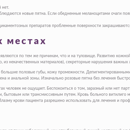
 нет.
блюдаются новые пятна. Если обедненные меланоцитами очаги поя
едикаментозных препаратов проблемные поверхности закрашиваютс
х местах
являются по тем же причинам, что и на туловище. Развитию кожно
о, из некачественных материалов), секреторные нарушения важных
, большие половые губы, кожу промежности. Депигментированными 
лена и анальной зоны. Изначально розовые пятна без лечения быст
х человек не ощущает. Беспокоиться о том, заразный или нет парт
ым, бытовым или трансмиссивным путем. Кровь больного витилиго 
 Плазму крови пациента разрешено использовать для лечения и про