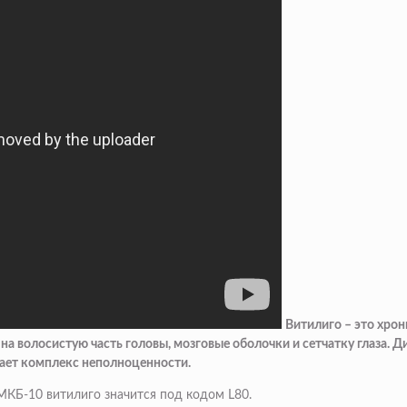
Витилиго – это хро
 на волосистую часть головы, мозговые оболочки и сетчатку глаза
здает комплекс неполноценности.
 МКБ-10 витилиго значится под кодом L80.