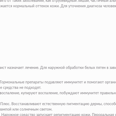
иго от таких заболеваний, как отрубевидный лишай, частичный ал
ажается нормальный оттенок кожи. Для уточнения диагноза челове
лист назначает лечение. Для наружной обработки белых пятен в за
Гормональные препараты подавляют иммунитет и помогают организм
е средства не подходят.
оспаление, купируют воспаление, побуждают иммунитет правильно
 Плюс. Восстанавливают естественную пигментацию дермы, способ
 лампой или солнечным светом.
. Наружное средство запускает репигментацию кожи. Пероральная