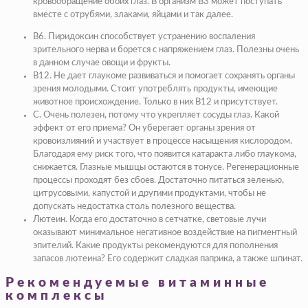
кровообращение обоих глаз. В организм В3 может поступать
вместе с отрубями, злаками, яйцами и так далее.
В6. Пиридоксин способствует устранению воспаления
зрительного нерва и борется с напряжением глаз. Полезны очень
в данном случае овощи и фрукты.
В12. Не дает глаукоме развиваться и помогает сохранять органы
зрения молодыми. Стоит употреблять продукты, имеющие
животное происхождение. Только в них В12 и присутствует.
С. Очень полезен, потому что укрепляет сосуды глаз. Какой
эффект от его приема? Он уберегает органы зрения от
кровоизлияний и участвует в процессе насыщения кислородом.
Благодаря ему риск того, что появится катаракта либо глаукома,
снижается. Глазные мышцы остаются в тонусе. Регенерационные
процессы проходят без сбоев. Достаточно питаться зеленью,
цитрусовыми, капустой и другими продуктами, чтобы не
допускать недостатка столь полезного вещества.
Лютеин. Когда его достаточно в сетчатке, световые лучи
оказывают минимальное негативное воздействие на пигментный
эпителий. Какие продукты рекомендуются для пополнения
запасов лютеина? Его содержит сладкая паприка, а также шпинат.
Рекомендуемые витаминные
комплексы