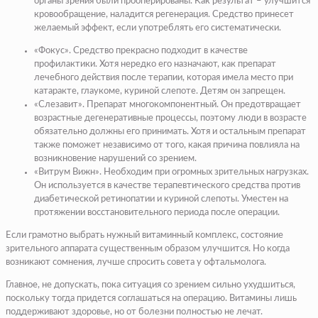
органы зрения были прооперированы. Как результат – улучшится
кровообращение, наладится регенерация. Средство принесет
желаемый эффект, если употреблять его систематически.
«Фокус». Средство прекрасно подходит в качестве
профилактики. Хотя нередко его назначают, как препарат
лечебного действия после терапии, которая имела место при
катаракте, глаукоме, куриной слепоте. Детям он запрещен.
«Слезавит». Препарат многокомпонентный. Он предотвращает
возрастные дегенеративные процессы, поэтому люди в возрасте
обязательно должны его принимать. Хотя и остальным препарат
также поможет независимо от того, какая причина повлияла на
возникновение нарушений со зрением.
«Витрум Вижн». Необходим при огромных зрительных нагрузках.
Он используется в качестве терапевтического средства против
диабетической ретинопатии и куриной слепоты. Уместен на
протяжении восстановительного периода после операции.
Если грамотно выбрать нужный витаминный комплекс, состояние
зрительного аппарата существенным образом улучшится. Но когда
возникают сомнения, лучше спросить совета у офтальмолога.
Главное, не допускать, пока ситуация со зрением сильно ухудшиться,
поскольку тогда придется соглашаться на операцию. Витамины лишь
поддерживают здоровье, но от болезни полностью не лечат.