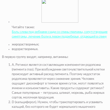
Читайте также:
Боль слева под ребрами сзади со спины причины, сопутствующие
симптомы, лечение боли в левом подреберье, отдающей в спину
жирорастворимых;
водорастворимых.
В первую группу входят, например, витамины:
А. Ретинол является составляющим компонентом родопсина
(пигмента глаз). При возбуждении светочувствительной клетки
происходит активный расход пигмента. Поэтому недостаток
родопсина проявляется через снижение зрения. Человек
ощущает дискомфорт в темное время суток, могут появляться
ячмени и конъюнктивиты. Какие продукты содержат ретинол?
Самые популярные – петрушка, шпинат, морковь, рыба жирных
сортов, молочная продукция.
D (кальциферол). Нужен, чтобы транспортировать и усваивать
кальций, без которого не будет нормального мышечного