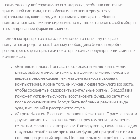
Если человеку небезразлично его здоровье, особенно состояние
зрительной системы, то он обязательно поинтересуется у
офтальмолога, какие следует принимать препараты. Можно
пользоваться каплями или сиропами, но лучше остановить свой выбор на
таблетированной форме витаминов.
Подобных препаратов настолько много, что поначалу не сразу
получится определиться. Поэтому необходимо более подробно
рассмотреть характеристики некоторых самых популярных витаминных
комплексов.
«Виталюкс плюс». Препарат с содержанием лютеина, меди,
цинка, рыбьего жира, витамина Е и других не менее полезных
веществ рекомендован тем, чья деятельность связана с
компьютером. Кроме того, он нужен людям пожилого возраста,
чтобы сохранить и оздоровить зрительные органы. Биодобавка
поможет устранить сухость, восстановить функцию сетчатки
после конъюнктивита. Могут быть побочные реакции в виде
зуда, высыпаний и расстройства стула.
«Стрикс Форте». В основе – черничный экстракт. Присутствуют и
другие элементы. Его назначение: переутомление, изменения
сетчатки, связанные с возрастом, близорукость, начальная стадия
глаукомы, ослабевание зрительных функций при диабете или в
послеоперационный период. Нежелательно употреблять людям