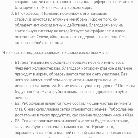
сокращения. Без достаточного запаса кальциферола развивается
близорукость. Его немало в рыбьем жире.
Е (токоферол). Полезен, поскольку с его помощью
стабилизируются клеточные мембраны. Кроме того, он
обладает антиоксидантным действием, благодаря чему на
зрительную систему не воздействует ультрафиолет и яркое
освещение. Орехи, яйца, злаковые содержат токоферол, без
которого обойтись нельзя.
Что касается водорастворимых, то самые известные – это:
В1. Без тиамина не обходится передача нервных импульсов.
Фермент холинэстеразы, благодаря которому глазное давление
приходит в норму, образовывается так же с его участием. Без
него возникнут проблемы со зрительными органами, не
исключается глаукома. Какие нужно кушать продукты? Полезны
будут хлеб из муки грубого помола, пивные дрожжи, отруби,
печень.
В2. Рибофлавин является тоже составляющей частью пигмента
глаз. С ним капиллярная сетка становится сильнее. Рибофлавина
достаточно в таких продуктах, как семена подсолнечника и яйца.
В3. Если в организме никотиновой кислоты будет достаточно,
глаукома будет протекать намного легче. Кроме того,
нормализуется работа высшей нервной системы, налаживается