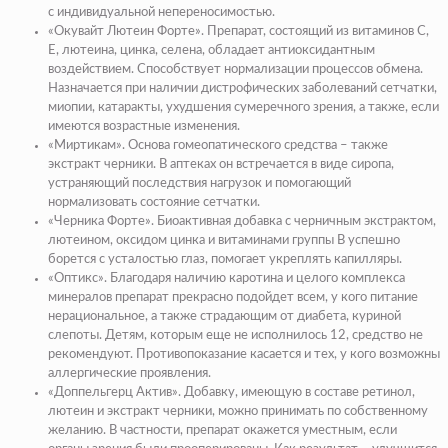
с индивидуальной непереносимостью.
«Окувайт Лютеин Форте». Препарат, состоящий из витаминов С,
Е, лютеина, цинка, селена, обладает антиоксидантным
воздействием. Способствует нормализации процессов обмена.
Назначается при наличии дистрофических заболеваний сетчатки,
миопии, катаракты, ухудшения сумеречного зрения, а также, если
имеются возрастные изменения.
«Миртикам». Основа гомеопатического средства – также
экстракт черники. В аптеках он встречается в виде сиропа,
устраняющий последствия нагрузок и помогающий
нормализовать состояние сетчатки.
«Черника Форте». Биоактивная добавка с черничным экстрактом,
лютеином, оксидом цинка и витаминами группы В успешно
борется с усталостью глаз, помогает укреплять капилляры.
«Оптикс». Благодаря наличию каротина и целого комплекса
минералов препарат прекрасно подойдет всем, у кого питание
нерациональное, а также страдающим от диабета, куриной
слепоты. Детям, которым еще не исполнилось 12, средство не
рекомендуют. Противопоказание касается и тех, у кого возможны
аллергические проявления.
«Доппельгерц Актив». Добавку, имеющую в составе ретинол,
лютеин и экстракт черники, можно принимать по собственному
желанию. В частности, препарат окажется уместным, если