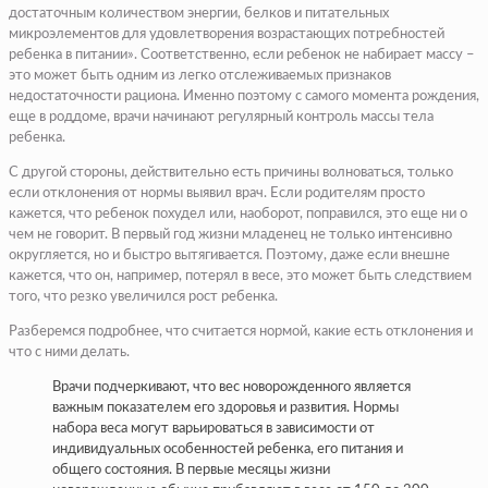
достаточным количеством энергии, белков и питательных
микроэлементов для удовлетворения возрастающих потребностей
ребенка в питании». Соответственно, если ребенок не набирает массу –
это может быть одним из легко отслеживаемых признаков
недостаточности рациона. Именно поэтому с самого момента рождения,
еще в роддоме, врачи начинают регулярный контроль массы тела
ребенка.
С другой стороны, действительно есть причины волноваться, только
если отклонения от нормы выявил врач. Если родителям просто
кажется, что ребенок похудел или, наоборот, поправился, это еще ни о
чем не говорит. В первый год жизни младенец не только интенсивно
округляется, но и быстро вытягивается. Поэтому, даже если внешне
кажется, что он, например, потерял в весе, это может быть следствием
того, что резко увеличился рост ребенка.
Разберемся подробнее, что считается нормой, какие есть отклонения и
что с ними делать.
Врачи подчеркивают, что вес новорожденного является
важным показателем его здоровья и развития. Нормы
набора веса могут варьироваться в зависимости от
индивидуальных особенностей ребенка, его питания и
общего состояния. В первые месяцы жизни