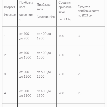
Прибавка
Средняя
Прибавка
Средняя
Возраст
веса
прибавка
веса
прибавка роста
веса
(месяца)
(девочки)
по ВОЗ см
(мальчики)гр
гр
по ВОЗ гр
от 400
от 400 до
1
700
3
до 900
1200
от 400
от 400 до
2
750
3
до 1300
1500
от 500
от 600 до
3
750
2,5
до 1200
1300
от 500
от 400 до
4
700
2,5
до 1100
1300