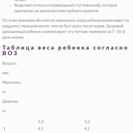
Выделяются моча и первородный стул (меконий), которые
накопились во время внутриутробного развития.
По этим причинам абсолютно нормально, когда ребенка выписывают из
роддома с меньшим весом, чем он был сразу после родов. Здоровый
доношенный ребенок компенсирует эту потерю примерно на 7–10-й
день жизни;
Таблица веса ребенка согласно
ВОЗ
Возраст,
мес.
Мальчики,
кг
Девочки,
кг
3,3
3,2
1
4,5
4,2