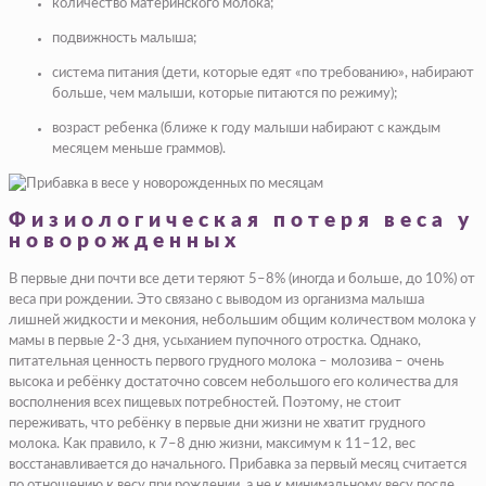
количество материнского молока;
подвижность малыша;
система питания (дети, которые едят «по требованию», набирают
больше, чем малыши, которые питаются по режиму);
возраст ребенка (ближе к году малыши набирают с каждым
месяцем меньше граммов).
Физиологическая потеря веса у
новорожденных
В первые дни почти все дети теряют 5–8% (иногда и больше, до 10%) от
веса при рождении. Это связано с выводом из организма малыша
лишней жидкости и мекония, небольшим общим количеством молока у
мамы в первые 2-3 дня, усыханием пупочного отростка. Однако,
питательная ценность первого грудного молока – молозива – очень
высока и ребёнку достаточно совсем небольшого его количества для
восполнения всех пищевых потребностей. Поэтому, не стоит
переживать, что ребёнку в первые дни жизни не хватит грудного
молока. Как правило, к 7–8 дню жизни, максимум к 11–12, вес
восстанавливается до начального. Прибавка за первый месяц считается
по отношению к весу при рождении, а не к минимальному весу после