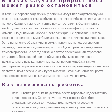
В каких случаях прирост веса
может резко остановиться
В течение первого года жизни у ребенка могут наблюдаться случаи
резкого замедления темпа обычных для него прибавок в весе и даже его
потеря. Каждую такую ситуацию нельзя оставлять без внимания,
необходимо искать ответ на вопрос о том, какой фактор привел к
изменению динамики набора. Часто замедление прибавления веса
связано с перенесенным заболеванием, в ряде случаев причиной может
быть изменение образа жизни семьи, например путешествие или
переезд, ранний выход мамы на работу. Однако резкое замедление
темпов прироста не всегда связано с патологической или стрессовой
ситуацией. Возможной причиной может быть освоение нового
двигательного навыка, например ползание или ходьба, а также
расширение социальной активности, такой как первые недели занятий в
плавательном бассейне или курса массажа. Эти изменения прироста
веса являются временными и самостоятельно устранимы.
Как взвешивать ребенка
Взвешивайте ребенка на детских весах, взрослые недостаточно
точны для этого. Сегодня существует огромный выбор
специальных весов для младенцев, причем их вовсе не
обязательно покупать, разумнее одолжить у знакомых или взять