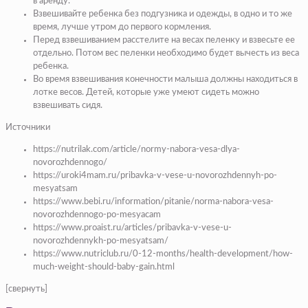
в аренду.
Взвешивайте ребенка без подгузника и одежды, в одно и то же
время, лучше утром до первого кормления.
Перед взвешиванием расстелите на весах пеленку и взвесьте ее
отдельно. Потом вес пеленки необходимо будет вычесть из веса
ребенка.
Во время взвешивания конечности малыша должны находиться в
лотке весов. Детей, которые уже умеют сидеть можно
взвешивать сидя.
Источники
https://nutrilak.com/article/normy-nabora-vesa-dlya-
novorozhdennogo/
https://uroki4mam.ru/pribavka-v-vese-u-novorozhdennyh-po-
mesyatsam
https://www.bebi.ru/information/pitanie/norma-nabora-vesa-
novorozhdennogo-po-mesyacam
https://www.proaist.ru/articles/pribavka-v-vese-u-
novorozhdennykh-po-mesyatsam/
https://www.nutriclub.ru/0-12-months/health-development/how-
much-weight-should-baby-gain.html
[свернуть]