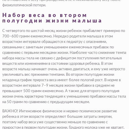
физиологической потери.
Набор веса во втором
полугодии жизни малыша
С четвертого по шестой месяц жизни ребенок прибавляет примерно по
700–600 грамм ежемесячно. Нередко родители малыша в этом
возрастном интервале обращаются к педиатру с опасениями,
связанными с заметным уменьшением ежемесячных прибавок по
сравнению с первыми месяцами жизни. Наиболее часто снижение темпа
набора массы тела не связано с дефицитом поступления питательных
веществ или изменениями в состоянии здоровья ребенка. В этом
возрасте малыш начинает очень активно двигаться, и ему уже непросто
увеличивать вес прежними темпами. Во втором полугодии жизни
младенца график прироста веса имеет более пологий рост. В норме в
возрастном интервале 7–9 месяцев жизни прибавки в среднем не
превышают 500 грамм ежемесячно. А также для второго полугодия
жизни очень характерна тенденция к уменьшению прибавки массы тела
на 50 грамм по сравнению с предыдущим месяцем.
ВАЖНО! Интенсивное физическое и нервно-психическое развитие
ребенка в этом возрасте определяют большие затраты энергии,
поэтому набор веса уже существенно меньше по сравнению с
приростом в первом полугодии жизни. Грудного молока уже не хватает,