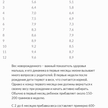
2
5,6
5,1
3
6,4
5,8
4
7,0
6,4
5
7,5
6,9
6
7,9
7,3
7
8,3
7,6
8
8,6
7,9
9
8,9
8,2
10
9,2
8,5
11
9,4
8,7
12
9,6
8,9
Вес новорожденного – важный показатель здоровья
малыша, и его динамика в первые месяцы жизни вызывает
много вопросов у родителей. В первые недели после
рождения дети теряют в весе, что считается нормой.
Однако к концу первого месяца они должны вернуться к
своему весу при рождении и начать активно набирать.
Обычно в первый месяц ребенок прибавляет около 150-
200 граммов в неделю.
С 2 до 6 месяцев прибавка веса составляет примерно 600-