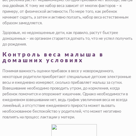
вес ребенка растет неравномерно: сегодня прибавки нет вообще, завтра
она двойная. К тому же набор веса зависит от многих факторов – к
примеру, от физической активности. По мере того, как ребенок
начинает сидеть, а затем и активно ползать, набор веса естественным
образом замедляется.
Здоровые, но недоношенные дети, как правило, растут быстрее
доношенных – их организм старается догнать то, что не успел получить
до рождения.
Контроль веса малыша в
домашних условиях
Понимая важность оценки прибавок в весе у новорожденного,
некоторые родители приобретают специальные детские электронные
весы и ежедневно измеряют, сколько прибавляет малыш за сутки.
Взвешивание необходимо проводить утром, до кормления, когда
ребенок помочится и опорожнит кишечник. Однако необходимости в
ежедневном взвешивании нет, ведь график увеличения веса не всегда
линейный, а отсутствие ежедневного прироста может вызвать
необоснованное беспокойство у родителей, что может негативно
повлиять на процесс лактации у матери.