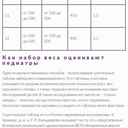
от 100
от 100 до
11
450
1,5
до 500
500
от 100
от 100 до
12
400
1,5
до 500
500
Как набор веса оценивают
педиатры
Один из распространенных способов – использование центильных
таблиц набора веса новорожденного. Это таблицы, в которых
указываются средние антропометрические показатели (рост, вес,
окружность головы, а также грудной клетки) на основании массовых
обследований детей. В таком исследовании нет расчетов – только
замеры, – поэтому оно достаточно простое, хотя и трудоемкое,
поскольку приходится оценивать и сводить по таблице много факторов.
У центильных таблиц есть и более современные альтернативы. К
примеру, д. м. н. Р. Р. Кильдиярова указывает на то, что «предлагаемые
Всемирной организацией здравоохранения (ВОЗ) обновленные версии