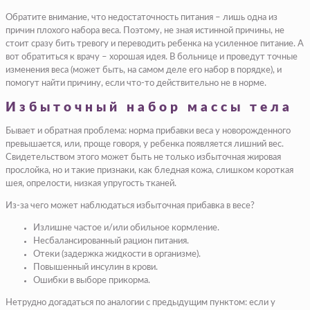
Обратите внимание, что недостаточность питания – лишь одна из
причин плохого набора веса. Поэтому, не зная истинной причины, не
стоит сразу бить тревогу и переводить ребенка на усиленное питание. А
вот обратиться к врачу – хорошая идея. В больнице и проведут точные
изменения веса (может быть, на самом деле его набор в порядке), и
помогут найти причину, если что-то действительно не в норме.
Избыточный набор массы тела
Бывает и обратная проблема: норма прибавки веса у новорожденного
превышается, или, проще говоря, у ребенка появляется лишний вес.
Свидетельством этого может быть не только избыточная жировая
прослойка, но и такие признаки, как бледная кожа, слишком короткая
шея, опрелости, низкая упругость тканей.
Из-за чего может наблюдаться избыточная прибавка в весе?
Излишне частое и/или обильное кормление.
Несбалансированный рацион питания.
Отеки (задержка жидкости в организме).
Повышенный инсулин в крови.
Ошибки в выборе прикорма.
Нетрудно догадаться по аналогии с предыдущим пунктом: если у