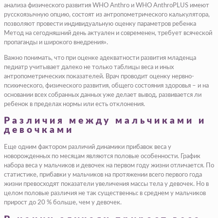
анализа физического развития WHO Anthro и WHO AnthroPLUS имеют
русскоязычную опцию, состоят из антропометрического калькулятора,
позволяют провести индивидуальную оценку параметров ребенка
Метод на сегодняшний день актуален и современен, требует всяческой
пропаганды и широкого внедрения».
Важно понимать, что при оценке адекватности развития младенца
педиатр учитывает далеко не только таблицы веса и иных
антропометрических показателей. Врач проводит оценку нервно-
психического, физического развития, общего состояния здоровья – и на
основании всех собранных данных уже делает вывод, развивается ли
ребенок в пределах нормы или есть отклонения.
Различия между мальчиками и
девочками
Еще одним фактором различий динамики прибавок веса у
новорожденных по месяцам являются половые особенности. График
набора веса у мальчиков и девочек на первом году жизни отличается. По
статистике, прибавки у мальчиков на протяжении всего первого года
жизни превосходят показатели увеличения массы тела у девочек. Но в
целом половые различия не так существенны: в среднем у мальчиков
прирост до 20 % больше, чем у девочек.