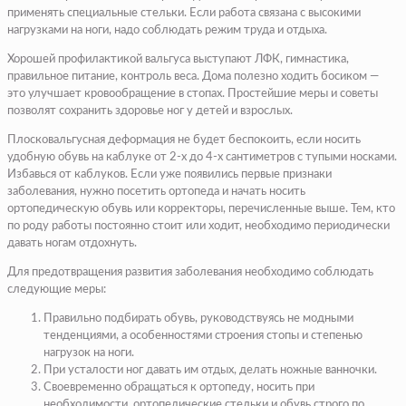
применять специальные стельки. Если работа связана с высокими
нагрузками на ноги, надо соблюдать режим труда и отдыха.
Хорошей профилактикой вальгуса выступают ЛФК, гимнастика,
правильное питание, контроль веса. Дома полезно ходить босиком —
это улучшает кровообращение в стопах. Простейшие меры и советы
позволят сохранить здоровье ног у детей и взрослых.
Плосковальгусная деформация не будет беспокоить, если носить
удобную обувь на каблуке от 2-х до 4-х сантиметров с тупыми носками.
Избавься от каблуков. Если уже появились первые признаки
заболевания, нужно посетить ортопеда и начать носить
ортопедическую обувь или корректоры, перечисленные выше. Тем, кто
по роду работы постоянно стоит или ходит, необходимо периодически
давать ногам отдохнуть.
Для предотвращения развития заболевания необходимо соблюдать
следующие меры:
Правильно подбирать обувь, руководствуясь не модными
тенденциями, а особенностями строения стопы и степенью
нагрузок на ноги.
При усталости ног давать им отдых, делать ножные ванночки.
Своевременно обращаться к ортопеду, носить при
необходимости, ортопедические стельки и обувь строго по