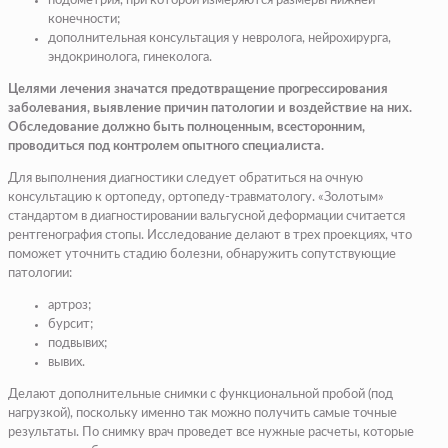
подометрия, при которой измеряются размеры нижней
конечности;
дополнительная консультация у невролога, нейрохирурга,
эндокринолога, гинеколога.
Целями лечения значатся предотвращение прогрессирования
заболевания, выявление причин патологии и воздействие на них.
Обследование должно быть полноценным, всесторонним,
проводиться под контролем опытного специалиста.
Для выполнения диагностики следует обратиться на очную
консультацию к ортопеду, ортопеду-травматологу. «Золотым»
стандартом в диагностировании вальгусной деформации считается
рентгенография стопы. Исследование делают в трех проекциях, что
поможет уточнить стадию болезни, обнаружить сопутствующие
патологии:
артроз;
бурсит;
подвывих;
вывих.
Делают дополнительные снимки с функциональной пробой (под
нагрузкой), поскольку именно так можно получить самые точные
результаты. По снимку врач проведет все нужные расчеты, которые