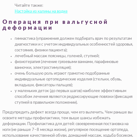
Читайте также:
Настойка из калины на водке
Операция при вальгусной
деформации
гимнастика (упражнения должен подбирать врач по результатам
диагностики и с учетом индивидуальных особенностей здоровья,
состояния, физики пациента);
лечебный массаж поясницы, голеней, ступней;
физиотерапия (лечение грязевыми ваннами, парафиновые
ванночки, электростимуляция);
очень большую роль играют грамотно подобранные
индивидуальные ортопедические изделия (стельки, обувь,
вкладыши, фиксаторы пальцев);
у маленьких деток (до первых шагов) наиболее эффективным
способом лечения являются редриссирующие повязки (фиксация
ступней в правильном положении).
Предупредить дефект всегда проще, чем его вылечить. Чем раньше вы
освоите методы профилактики, тем выше шансы избежать
деформации. Профилактика для детей: своевременная постановка на
ноги (не раньше 7–8 месяца жизни), регулярное посещение ортопеда,
использование качественной обуви, домашний массаж, ходьба босиком,