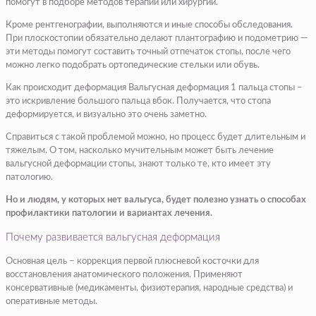
помогут в подборе методов терапии или хирургии.
Кроме рентгенографии, выполняются и иные способы обследования.
При плоскостопии обязательно делают плантографию и подометрию —
эти методы помогут составить точный отпечаток стопы, после чего
можно легко подобрать ортопедические стельки или обувь.
Как происходит деформация Вальгусная деформация 1 пальца стопы –
это искривление большого пальца вбок. Получается, что стопа
деформируется, и визуально это очень заметно.
Справиться с такой проблемой можно, но процесс будет длительным и
тяжелым. О том, насколько мучительным может быть лечение
вальгусной деформации стопы, знают только те, кто имеет эту
патологию.
Но и людям, у которых нет вальгуса, будет полезно узнать о способах
профилактики патологии и вариантах лечения.
Почему развивается вальгусная деформация
Основная цель – коррекция первой плюсневой косточки для
восстановления анатомического положения. Применяют
консервативные (медикаменты, физиотерапия, народные средства) и
оперативные методы.