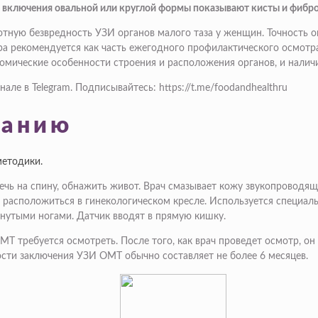
е включения овальной или круглой формы показывают кисты и фибр
тную безвредность УЗИ органов малого таза у женщин. Точность
ра рекомендуется как часть ежегодного профилактического осмотр
омические особенности строения и расположения органов, и наличи
е в Telegram. Подписывайтесь: https://t.me/foodandhealthru
ванию
методики.
ь на спину, обнажить живот. Врач смазывает кожу звукопроводящи
асположиться в гинекологическом кресле. Используется специальн
гнутыми ногами. Датчик вводят в прямую кишку.
ОМТ требуется осмотреть. После того, как врач проведет осмотр, о
ости заключения УЗИ ОМТ обычно составляет не более 6 месяцев.