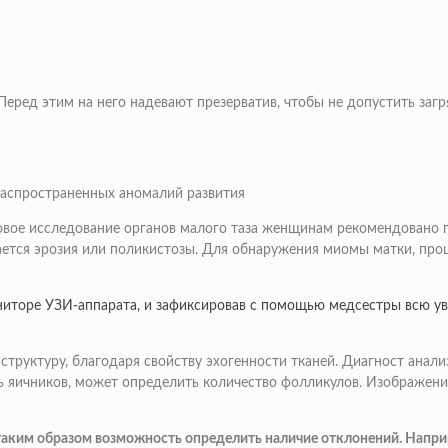
Перед этим на него надевают презерватив, чтобы не допустить заг
распространенных аномалий развития
овое исследование органов малого таза женщинам рекомендовано п
ается эрозия или поликистозы. Для обнаружения миомы матки, проц
ониторе УЗИ-аппарата, и зафиксировав с помощью медсестры всю 
структуру, благодаря свойству эхогенности тканей. Диагност анал
ь яичников, может определить количество фолликулов. Изображени
я таким образом возможность определить наличие отклонений. Напр