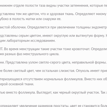
В нижнем отделе полости таза видны участки затемнения, которые
дставлена тем же цветом, что и здоровая ткань. Определяют миом
боко в полость матки или снаружи ее.
зистой оболочки. Определяется при увеличении толщины эндометри
редставлены серым цветом, имеют округлую или вытянутую форму. 
щим лабораторным исследованием.
Т. Во время менструации такие участки тоже кровоточат. Определи
емя разных фаз менструального цикла.
ни. Представлена узлом светло-серого цвета, неправильной формы.
е более светлый цвет, чем остальная слизистая. Опухоль имеет пр
ктеризующееся отсутствием нормальных фолликулов. Вместо них о
ерой основной ткани.
ью вместо фолликула. Выглядит, как черный округлый участок. Так 
пределяет увеличение размеров простаты, цвет ее становится бол