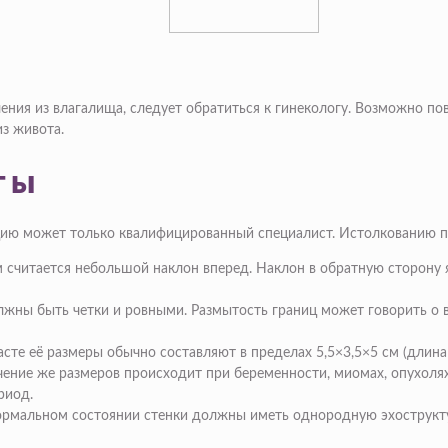
ения из влагалища, следует обратиться к гинекологу. Возможно п
из живота.
ты
ию может только квалифицированный специалист. Истолкованию 
считается небольшой наклон вперед. Наклон в обратную сторону я
жны быть четки и ровными. Размытость границ может говорить о 
сте её размеры обычно составляют в пределах 5,5×3,5×5 см (длин
чение же размеров происходит при беременности, миомах, опухолях
риод.
 нормальном состоянии стенки должны иметь однородную эхострук