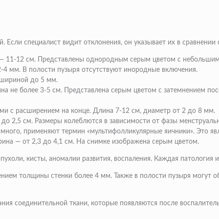
 Если специалист видит отклонения, он указывает их в сравнении 
— 11-12 см. Представлены однородным серым цветом с небольшими
-4 мм. В полости пузыря отсутствуют инородные включения.
шириной до 5 мм.
на не более 3-5 см. Представлена серым цветом с затемнением по
 с расширением на конце. Длина 7-12 см, диаметр от 2 до 8 мм.
 до 2,5 см. Размеры колеблются в зависимости от фазы менструал
 много, применяют термин «мультифолликулярные яичники». Это яв
ина — от 2,3 до 4,1 см. На снимке изображена серым цветом.
ухоли, кисты, аномалии развития, воспаления. Каждая патология и
нием толщины стенки более 4 мм. Также в полости пузыря могут о
ния соединительной ткани, которые появляются после воспалител