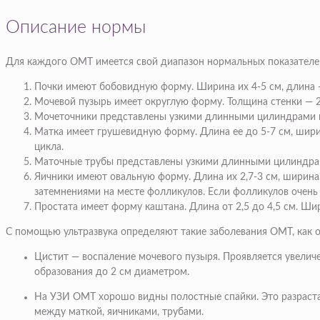
Описание нормы
Для каждого ОМТ имеется свой диапазон нормальных показателей.
Почки имеют бобовидную форму. Ширина их 4-5 см, длина 
Мочевой пузырь имеет округлую форму. Толщина стенки — 2
Мочеточники представлены узкими длинными цилиндрами 
Матка имеет грушевидную форму. Длина ее до 5-7 см, шири
цикла.
Маточные трубы представлены узкими длинными цилиндрами
Яичники имеют овальную форму. Длина их 2,7-3 см, ширина
затемнениями на месте фолликулов. Если фолликулов очень
Простата имеет форму каштана. Длина от 2,5 до 4,5 см. Шир
С помощью ультразвука определяют такие заболевания ОМТ, как оп
Цистит — воспаление мочевого пузыря. Проявляется увеличе
образования до 2 см диаметром.
На УЗИ ОМТ хорошо видны полостные спайки. Это разраста
между маткой, яичниками, трубами.