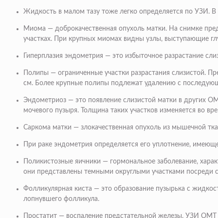
Жидкость в малом тазу тоже легко определяется по УЗИ. 
Миома
— доброкачественная опухоль матки. На снимке пре
участках. При крупных миомах видны узлы, выступающие глу
Гиперплазия эндометрия — это избыточное разрастание сли
Полипы — ограниченные участки разрастания слизистой. П
см. Более крупные полипы подлежат удалению с последую
Эндометриоз — это появление слизистой матки в других ОМ
мочевого пузыря. Толщина таких участков изменяется во вр
Саркома матки — злокачественная опухоль из мышечной тка
При раке эндометрия определяется его уплотнение, имеюще
Поликистозные яичники — гормональное заболевание, хара
они представлены темными округлыми участками посреди с
Фолликулярная киста — это образование пузырька с жидкост
лопнувшего фолликула.
Простатит — воспаление предстательной железы. УЗИ ОМТ о