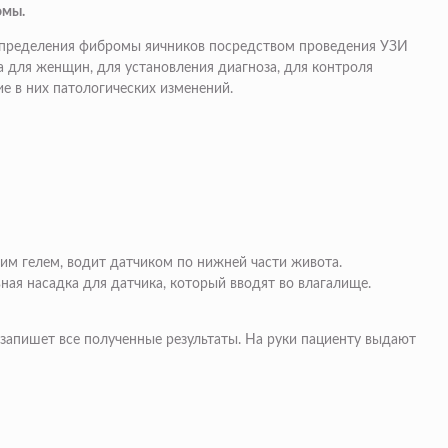
омы.
 определения фибромы яичников посредством проведения УЗИ
а для женщин, для установления диагноза, для контроля
е в них патологических изменений.
м гелем, водит датчиком по нижней части живота.
ая насадка для датчика, который вводят во влагалище.
н запишет все полученные результаты. На руки пациенту выдают