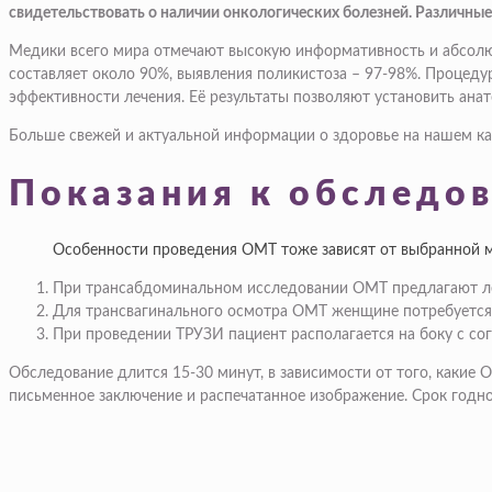
свидетельствовать о наличии онкологических болезней. Различны
Медики всего мира отмечают высокую информативность и абсолю
составляет около 90%, выявления поликистоза – 97-98%. Процеду
эффективности лечения. Её результаты позволяют установить анат
Больше свежей и актуальной информации о здоровье на нашем канал
Показания к обследо
Особенности проведения ОМТ тоже зависят от выбранной 
При трансабдоминальном исследовании ОМТ предлагают леч
Для трансвагинального осмотра ОМТ женщине потребуется р
При проведении ТРУЗИ пациент располагается на боку с со
Обследование длится 15-30 минут, в зависимости от того, какие 
письменное заключение и распечатанное изображение. Срок годн