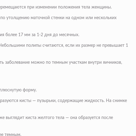
 перемещаются при изменении положения тела женщины.
у по утолщению маточной стенки на одном или нескольких
я более 17 мм за 1-2 дня до месячных.
Небольшими полипы считаются, если их размер не превышает 1
ть заболевание можно по темным участкам внутри яичников,
иплюснутую форму.
бразуются кисты — пузырьки, содержащие жидкость. На снимке
же выглядит киста желтого тела — она образуется после
ее темным.