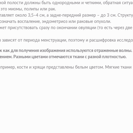
ной полости должны быть однородными и четкими, обратная ситуац
 это миомы, полипы или рак.
авляет около 3,5–4 см, а задне-передний размер – до 3 см. Струк
означать воспаление, эндометриоз или раковые опухоли.
т присутствовать сразу по окончании овуляции (то есть через две 
ы зависят от периода менструации, поэтому и расшифровка исследо
к как для получения изображения используются отраженные волны.
ением. Разными цветами отмечаются ткани с разной плотностью.
 Например, кости и хрящи представлены белым цветом. Мягкие ткан