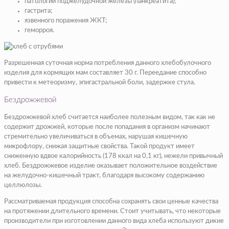
патологий поджелудочной железы (панкреатита);
гастрита;
язвенного поражения ЖКТ;
геморроя.
Разрешенная суточная норма потребления данного хлебобулочного
изделия для кормящих мам составляет 30 г. Переедание способно
привести к метеоризму, эпигастральной боли, задержке стула.
Бездрожжевой
Бездрожжевой хлеб считается наиболее полезным видом, так как не
содержит дрожжей, которые после попадания в организм начинают
стремительно увеличиваться в объемах, нарушая кишечную
микрофлору, снижая защитные свойства. Такой продукт имеет
сниженную вдвое калорийность (178 ккал на 0,1 кг), нежели привычный
хлеб. Бездрожжевое изделие оказывает положительное воздействие
на желудочно-кишечный тракт, благодаря высокому содержанию
целлюлозы.
Рассматриваемая продукция способна сохранять свои ценные качества
на протяжении длительного времени. Стоит учитывать, что некоторые
производители при изготовлении данного вида хлеба используют дикие