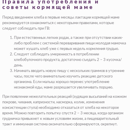
Правила употребления и
советы кормящей маме
Перед введением хлеба в первые месяцы лактации кормящей маме
рекомендуется ознакомиться с некоторыми правилами, которые
следует соблюдать при ГВ:
При естественных легких родах, а также при отсутствии каких-
либо проблем с системой переваривания пищи молодая мамочка
может кушать хлеб уже с первых недель кормления грудью.
Следует соблюдать умеренность в потреблении
хлебобулочного продукта, достаточно съедать 2 – 3 кусочка/
день.
Начинать вводить новую пищу с нескольких граммов в утренние
часы, после чего внимательно изучить реакцию детского
организма. Если малыш хорошо перенес употребление
незнакомой еды, маме разрешается увеличивать порцию.
При появлении нежелательных реакций (зудящих высыпаний на кожном
покрове, чихания, капризности, насморка, колик, изменения
консистенции стула) необходимо отказаться от хлеба на некоторое
время. Можно повторить попытку спустя 2 – 3 месяца, когда организм
грудничка привыкнет к новым условиям жизни, а пищеварительный
тракт и иммунная система окончательно сформируются, окрепнут.