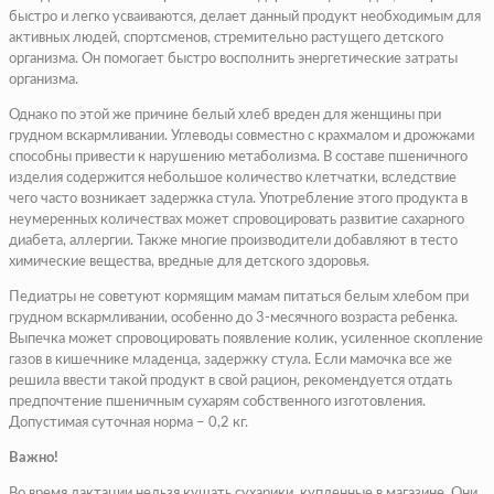
быстро и легко усваиваются, делает данный продукт необходимым для
активных людей, спортсменов, стремительно растущего детского
организма. Он помогает быстро восполнить энергетические затраты
организма.
Однако по этой же причине белый хлеб вреден для женщины при
грудном вскармливании. Углеводы совместно с крахмалом и дрожжами
способны привести к нарушению метаболизма. В составе пшеничного
изделия содержится небольшое количество клетчатки, вследствие
чего часто возникает задержка стула. Употребление этого продукта в
неумеренных количествах может спровоцировать развитие сахарного
диабета, аллергии. Также многие производители добавляют в тесто
химические вещества, вредные для детского здоровья.
Педиатры не советуют кормящим мамам питаться белым хлебом при
грудном вскармливании, особенно до 3-месячного возраста ребенка.
Выпечка может спровоцировать появление колик, усиленное скопление
газов в кишечнике младенца, задержку стула. Если мамочка все же
решила ввести такой продукт в свой рацион, рекомендуется отдать
предпочтение пшеничным сухарям собственного изготовления.
Допустимая суточная норма – 0,2 кг.
Важно!
Во время лактации нельзя кушать сухарики, купленные в магазине. Они