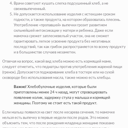
Врачи советуют кушать слегка подсушенный хлеб, а не
свежевыпеченный.
Не допускается использование изделия с истекшим сроком
годности, а также продукта, на котором образовалась плесень.
Употребление «пропавшей» выпечки грозит развитием
сильнейшей интоксикации у матери и ребенка. Даже если
мамочка срежет заплесневелый участок, она не сможет
гарантировать легкое усвоение продукта без негативных
последствий, так как грибок распространяется по всему продукту
и в большинстве случаев незаметен.
Отвечая на вопрос, какой вид хлеба можно есть кормящей маме,
следует отметить, что педиатры против употребления жареной пищи
(гренок). Допускается поджаривание хлеба в тостере или на сухой
сковороде без использования масла, также можно есть хлебцы.
Важно!
Хлебобулочные изделия, которые были
приготовлены менее 24 ч назад, могут спровоцировать
появление колик, задержку стула у малыша и кормящей
женщины. Поэтому не стоит есть такой продукт.
Если малыш появился на свет после кесарева сечения, то мамочке
нельзя есть выпечку в первые недели после родов. Это можно
объяснить тем, что после рождения младенца женщине показано