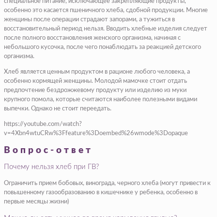
специальное питание, исключающее закрепляющие продукты,
особенно это касается пшеничного хлеба, сдобной продукции. Многие
женщины после операции страдают запорами, а тужиться в
восстановительный период нельзя. Вводить хлебные изделия следует
после полного восстановления женского организма, начиная с
небольшого кусочка, после чего понаблюдать за реакцией детского
организма.
Хлеб является ценным продуктом в рационе любого человека, а
особенно кормящей женщины. Молодой мамочке стоит отдать
предпочтение бездрожжевому продукту или изделию из муки
крупного помола, которые считаются наиболее полезными видами
выпечки. Однако не стоит переедать.
https://youtube.com/watch?
v=4Xbn4wtuCRw%3Ffeature%3Doembed%26wmode%3Dopaque
Вопрос-ответ
Почему нельзя хлеб при ГВ?
Ограничить прием бобовых, винограда, черного хлеба (могут привести к
повышенному газообразованию в кишечнике у ребенка, особенно в
первые месяцы жизни)