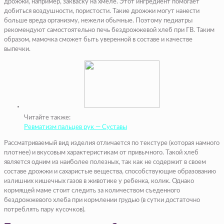
дрожжи, например, закваску на хмеле. Этот ингредиент помогает
добиться воздушности, пористости. Такие дрожжи могут нанести
больше вреда организму, нежели обычные. Поэтому педиатры
рекомендуют самостоятельно печь бездрожжевой хлеб при ГВ. Таким
образом, мамочка сможет быть уверенной в составе и качестве
выпечки.
Читайте также:
Ревматизм пальцев рук — Суставы
Рассматриваемый вид изделия отличается по текстуре (которая намного
плотнее) и вкусовым характеристикам от привычного. Такой хлеб
является одним из наиболее полезных, так как не содержит в своем
составе дрожжи и сахаристые вещества, способствующие образованию
излишних кишечных газов в животике у ребенка, колик. Однако
кормящей маме стоит следить за количеством съеденного
бездрожжевого хлеба при кормлении грудью (в сутки достаточно
потреблять пару кусочков).