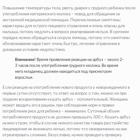
Повышение температуры тела, рвота, диарея у грудного ребенка после
употребления материнского молока – повод для обращения за
экстренной медицинской помощью. Перечисленные симптомы
характерны для острого пищевого отравления и очень опасны для
малыша, потому медлить в вопросе реагирования нельзя. В срочном
порядке нужно обращаться в скорую помощь, потому что симптомы
обезвоживания нарастают очень быстро, лечение отравления в
домашних условиях недопустимо.
Внимание!
Время проявления реакции на арбуз – около 2-
3 часов после употребления грудного молока. Во время
него младенец должен находиться под присмотром
взрослых.
Если реакция на употребление нового продукта у новорожденного в
первые сутки отсутствует, то ответ на вопрос о том, можно ли при
грудном вскармливании кушать арбуз – положительный. Женщина
может вводить его в рацион, при соблюдении норм и правил
потребления риск для ребенка – минимален. Суточный объем
потребляемого продукта не должен превышать 300 г. Кушать арбуз
нужно утром, чтобы в случае низкого качества товара расстройство
пищеварения не возникало ночью, потому что своевременно на них
отреагировать сложнее. Безусловно, нужно проводить проверку