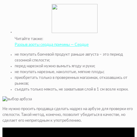
Читайте также:
Разрыв аорты сердца причины — Сердце
не покупать бахчевой продукт раньше августа – это период
сезонной спелости;
перед нарезкой нужно вымыть ягоду и руки;
не покупать нарезные, наколотые, мягкие плоды;
приобретать только в проверенных магазинах, отказавшись от
рынков;
съедать только мякоть, не захватывая слой в 1 см возле корки.
Не нужно просить продавца сделать надрез на арбузе для проверки его
спелости. Такой метод, конечно, позволит убедиться в качестве, но
сделает его непригодным к употреблению.