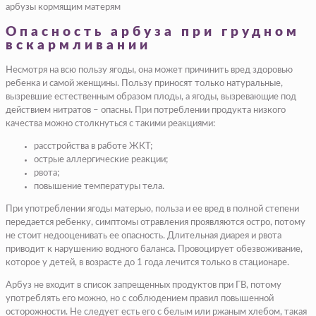
арбузы кормящим матерям
Опасность арбуза при грудном
вскармливании
Несмотря на всю пользу ягоды, она может причинить вред здоровью
ребенка и самой женщины. Пользу приносят только натуральные,
вызревшие естественным образом плоды, а ягоды, вызревающие под
действием нитратов – опасны. При потреблении продукта низкого
качества можно столкнуться с такими реакциями:
расстройства в работе ЖКТ;
острые аллергические реакции;
рвота;
повышение температуры тела.
При употреблении ягоды матерью, польза и ее вред в полной степени
передается ребенку, симптомы отравления проявляются остро, потому
не стоит недооценивать ее опасность. Длительная диарея и рвота
приводит к нарушению водного баланса. Провоцирует обезвоживание,
которое у детей, в возрасте до 1 года лечится только в стационаре.
Арбуз не входит в список запрещенных продуктов при ГВ, потому
употреблять его можно, но с соблюдением правил повышенной
осторожности. Не следует есть его с белым или ржаным хлебом, такая