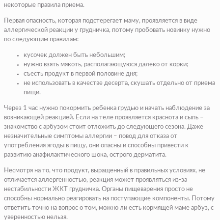
некоторые правила приема.
Первая опасность, которая подстерегает маму, проявляется в виде
аллергической реакции у грудничка, потому пробовать новинку нужно
по следующим правилам:
кусочек должен быть небольшим;
нужно взять мякоть, располагающуюся далеко от корки;
съесть продукт в первой половине дня;
не использовать в качестве десерта, скушать отдельно от приема
пищи.
Через 1 час нужно покормить ребенка грудью и начать наблюдение за
возникающей реакцией. Если на теле проявляется краснота и сыпь –
знакомство с арбузом стоит отложить до следующего сезона. Даже
незначительные симптомы аллергии – повод для отказа от
употребления ягоды в пищу, они опасны и способны привести к
развитию анафилактического шока, острого дерматита.
Несмотря на то, что продукт, выращенный в правильных условиях, не
отличается аллергенностью, реакция может проявляться из-за
нестабильности ЖКТ грудничка. Органы пищеварения просто не
способны нормально реагировать на поступающие компоненты. Потому
ответить точно на вопрос о том, можно ли есть кормящей маме арбуз, с
уверенностью нельзя.