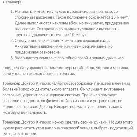
тренажере:
Начинать гимнастику нужно в сбалансированной позе, со
спокойным дыханием. Такое положение сохраняется 15 минут.
Далее выполняются наклоны вбок, но аккуратно, придерживая
равновесие. Осторожно покачивая туловищем выполнять
круговые движения в течение 10 минут.
Следующее упражнение – имитация верховой езды.
Аккуратными движениями начинаем раскачивание, но
придерживая равновесие.
Завершается комплекс спокойной позой и ровным дыханием.
Ежедневные упражнения заменят курсы таблеток, уколов и массажа,
если у вас не тяжелая форма патологии.
Тренажер Доктор Кипарис является своеобразной панацеей в лечении
болезней опорно-двигательного аппарата. Он улучшит внутреннее
состояние, укрепит сон и нервную систему. Тренажер поможет
восполнить недостаток физической активности и устранит застои
жидкости в органах. Доктор Кипарис нормализует зрение, память,
мозговую деятельность.
Тренажер Доктор Кипарис можно сделать своими руками. Но для этого
нужно рассчитать угол наклона приспособления и выбрать подходящий
материал отделки.