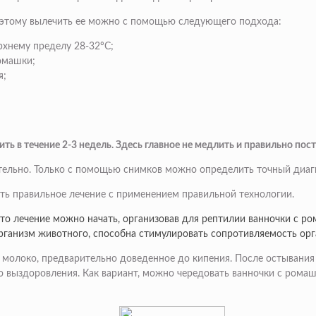
оэтому вылечить ее можно с помощью следующего подхода:
рхнему пределу 28-32ºС;
омашки;
я;
ь в течение 2-3 недель. Здесь главное не медлить и правильно пост
ительно. Только с помощью снимков можно определить точный диагн
ть правильное лечение с применением правильной технологии.
 то лечение можно начать, организовав для рептилии ванночки с р
 организм животного, способна стимулировать сопротивляемость ор
 молоко, предварительно доведенное до кипения. После остывания
о выздоровления. Как вариант, можно чередовать ванночки с рома