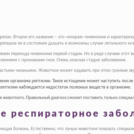
репах. Второе его название – это «мокрая» пневмония и характери
репашка не в состоянии дышать и возможны случаи летального исх
вием перехода пневмонии первой стадии. Но в ряде случаев этот 
лениями с признаками гноя. Очень опасная стадия заболевания.
астыми чиханьями. Животное может издавать при этом громкие зву
ния организма рептилии. Такое истощение может наступить после 
 рептилии наблюдается недостаток полезных веществ в организме.
я животного. Правильный диагноз сможет поставить только специал
е респираторное забо
ующая болезнь. Естественно, что лучше животное показать специал