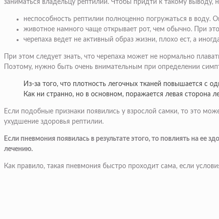
заниматься владельцу рептилии. Чтобы придти к такому выводу,
неспособность рептилии полноценно погружаться в воду. О
животное намного чаще открывает рот, чем обычно. При эт
черепаха ведет не активный образ жизни, плохо ест, а иног
При этом следует знать, что черепаха может не нормально плава
Поэтому, нужно быть очень внимательным при определении симпт
Из-за того, что плотность легочных тканей повышается с о
Как ни странно, но в основном, поражается левая сторона ле
Если подобные признаки появились у взрослой самки, то это може
ухудшение здоровья рептилии.
Если пневмония появилась в результате этого, то повлиять на ее 
лечению.
Как правило, такая пневмония быстро проходит сама, если услов