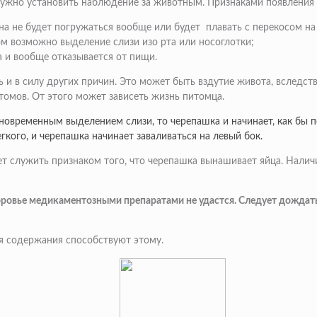
 нужно установить наблюдение за животным. Признаками появления
на не будет погружаться вообще или будет плавать с перекосом на
ом возможно выделение слизи изо рта или носоглотки;
да и вообще отказывается от пищи.
ть и в силу других причин. Это может быть вздутие живота, вслед
омов. От этого может зависеть жизнь питомца.
дновременным выделением слизи, то черепашка и начинает, как бы п
гкого, и черепашка начинает заваливаться на левый бок.
т служить признаком того, что черепашка вынашивает яйца. Наличи
здоровье медикаментозными препаратами не удастся. Следует дождать
ия содержания способствуют этому.