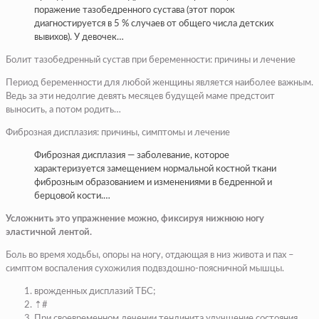
поражение тазобедренного сустава (этот порок
диагностируется в 5 % случаев от общего числа детских
вывихов). У девочек…
Болит тазобедренный сустав при беременности: причины и лечение
Период беременности для любой женщины является наиболее важным.
Ведь за эти недолгие девять месяцев будущей маме предстоит
выносить, а потом родить…
Фиброзная дисплазия: причины, симптомы и лечение
Фиброзная дисплазия — заболевание, которое
характеризуется замещением нормальной костной ткани
фиброзным образованием и изменениями в бедренной и
берцовой кости.…
​Усложнить это упражнение можно, фиксируя нижнюю ногу
эластичной лентой.​
​Боль во время ходьбы, опоры на ногу, отдающая в низ живота и пах –
симптом воспаления сухожилия подвздошно-поясничной мышцы.​
​врожденных дисплазий ТБС;​
​⇡#​
​При своевременном лечении тендинита улучшение состояния