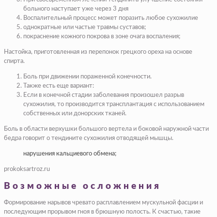
больного наступает уже через 3 дня​
​Воспалительный процесс может поразить любое сухожилие​
​однократные или частые травмы суставов;​
​покраснение кожного покрова в зоне очага воспаления;​
​Настойка, приготовленная из перепонок грецкого ореха на основе
спирта.​
​Боль при движении пораженной конечности.​
​Также есть еще вариант:​
​Если в конечной стадии заболевания произошел разрыв
сухожилия, то производится трансплантация с использованием
собственных или донорских тканей.​
​Боль в области верхушки большого вертела и боковой наружной части
бедра говорит о тендините сухожилия отводящей мышцы.​
​нарушения кальциевого обмена;​
prokoksartroz.ru
Возможные осложнения
Формирование нарывов чревато расплавлением мускульной фасции и
последующим прорывом гноя в брюшную полость. К счастью, такие