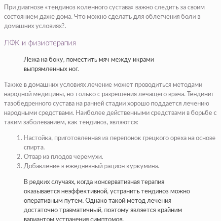
​​При диагнозе «тендиноз коленного сустава» важно следить за своим
состоянием даже дома. Что можно сделать для облегчения боли в
домашних условиях?​.
ЛФК и физиотерапия
​Лежа на боку, поместить мяч между икрами
выпрямленных ног.​
Также в домашних условиях лечение может проводиться методами
народной медицины, но только с разрешения лечащего врача. Тендинит
тазобедренного сустава на ранней стадии хорошо поддается лечению
народными средствами. Наиболее действенными средствами в борьбе с
таким заболеванием, как тендиноз, являются:
Настойка, приготовленная из перепонок грецкого ореха на основе
спирта.
Отвар из плодов черемухи.
Добавление в ежедневный рацион куркумина.
В редких случаях, когда консервативная терапия
оказывается неэффективной, устранить тендиноз можно
оперативным путем. Однако такой метод лечения
достаточно травматичный, поэтому является крайним
вариантом устранения симптомов.