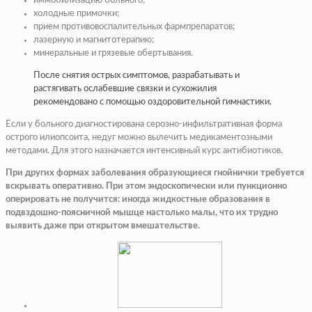
иммобилизацию больного;
холодные примочки;
прием противовоспалительных фармпрепаратов;
лазерную и магнитотерапию;
минеральные и грязевые обертывания.
После снятия острых симптомов, разрабатывать и
растягивать ослабевшие связки и сухожилия
рекомендовано с помощью оздоровительной гимнастики.
Если у больного диагностирована серозно-инфильтративная форма
острого илиопсоита, недуг можно вылечить медикаментозными
методами. Для этого назначается интенсивный курс антибиотиков.
При других формах заболевания образующиеся гнойнички требуется
вскрывать оперативно. При этом эндоскопически или пункционно
оперировать не получится: иногда жидкостные образования в
подвздошно-поясничной мышце настолько малы, что их трудно
выявить даже при открытом вмешательстве.