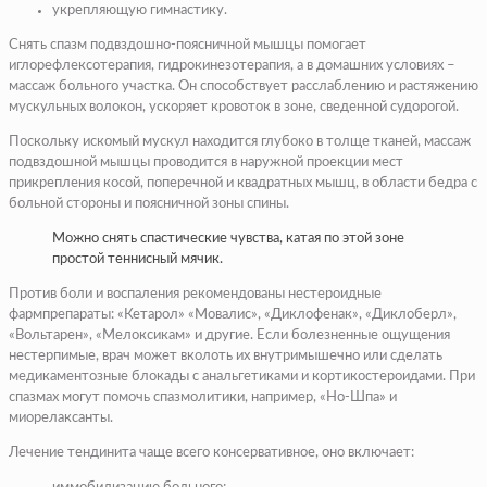
укрепляющую гимнастику.
Снять спазм подвздошно-поясничной мышцы помогает
иглорефлексотерапия, гидрокинезотерапия, а в домашних условиях –
массаж больного участка. Он способствует расслаблению и растяжению
мускульных волокон, ускоряет кровоток в зоне, сведенной судорогой.
Поскольку искомый мускул находится глубоко в толще тканей, массаж
подвздошной мышцы проводится в наружной проекции мест
прикрепления косой, поперечной и квадратных мышц, в области бедра с
больной стороны и поясничной зоны спины.
Можно снять спастические чувства, катая по этой зоне
простой теннисный мячик.
Против боли и воспаления рекомендованы нестероидные
фармпрепараты: «Кетарол» «Мовалис», «Диклофенак», «Диклоберл»,
«Вольтарен», «Мелоксикам» и другие. Если болезненные ощущения
нестерпимые, врач может вколоть их внутримышечно или сделать
медикаментозные блокады с анальгетиками и кортикостероидами. При
спазмах могут помочь спазмолитики, например, «Но-Шпа» и
миорелаксанты.
Лечение тендинита чаще всего консервативное, оно включает: