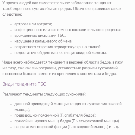
У прочих людей как самостоятельное заболевание тендинит
тазобедренного сустава бывает редко. Обычно он развивается как
следствие:
артроза или артрита;
инфекционного или системного воспалительного процесса;
врожденных дисплазий ТБС;
нарушения кальциевого обмена;
возрастного старения периартикулярных тканей;
недостаточной деятельности щитовидной железы.
Чаще всего наблюдается тендинит в верхней области бедра, в паху
и в тазу, так как микротравмы, усталостные разрывы сухожилий
в основном бывают в месте их крепления к костям таза и бедра.
Виды тендинита ТБС
Различают тендиниты следующих сухожилий:
длинной приводящей мышцы (тендинит сухожилия паховой
мышцы);
подвздошно-поясничной (Т. сгибателя бедра);
прямой и широких мышц бедра (Т. четырехглавой мышцы).
напрягателя широкой фасции (Т. отводящей мышцы) и т. д.