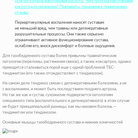
Для чего нужна никотиновая кислота? Чем полезна никотиновая
кислота для организма? Препараты, показания к применению,
отзывы
Периартикулярные воспаления наносят суставам
не меньший вред, чем травмы или дегенеративные
разрушительные процессы. Они также серьезно
ограничивают активное функционирование сустава,
ослабляя его, внося дискомфорт и болевые ощущения.
Для тазобедренного сустава более привычны травматические
патологии (переломы, растяжения связок), а также коксартроз, однако
приходится сталкиваться порой еще с одной проблемой ТБС-
тендинитом (его также отождествляют с тендинозом).
На самом деле тендиноз связан с дегенеративными болезнями, а не
с воспалением, и может быть последствием позднего артроза.
Но так же как и сустав, сухожилие подвергается патологиям
смешанного типа (воспалительного и дегенеративного): в этом случае
не будет принципиальной разницы, как мы назовем болезнь —
тендинитом или тендинозом.
Основные мышцы тазобедренного сустава и нижних конечностей