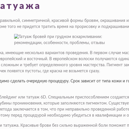
татуажа
равильной, симметричной, красивой формы бровям, окрашивания их
оме того не придется тратить время на прорисовку и подкрашивани
ка, имеющие несколько вариантов проведения. В первом случае маст
 европейский и восточный. В европейском волоски получаются оди
 сложным и требует определенного уровня мастерства. Пигмент зак
к появятся пустоты, где краска не возьмется сразу.
одимо сделать очередную процедуру. Срок зависит от типа кожи и 
блейдинг или татуаж 6D. Специальным приспособлением создаетс
убины проникновения, которые заполняются пигментом. Существуе
метода заключается в том, что при неправильно проведенной рабо
поэтому перед процедурой необходимо убедиться в квалификации и 
и татуажа. Красивые брови без сильно выраженной боли поможет п