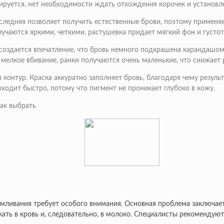
мируется, нет необходимости ждать отхождения корочек и установл
следняя позволяет получить естественные брови, поэтому применя
лучаются яркими, четкими, растушевка придает мягкий фон и густот
 создается впечатление, что бровь немного подкрашена карандашом
мелкое вбивание, ранки получаются очень маленькие, что снижает 
 контур. Краска аккуратно заполняет бровь, благодаря чему резул
ходит быстро, потому что пигмент не проникает глубоко в кожу.
рмливания требует особого внимания. Основная проблема заключает
кать в кровь и, следовательно, в молоко. Специалисты рекомендую