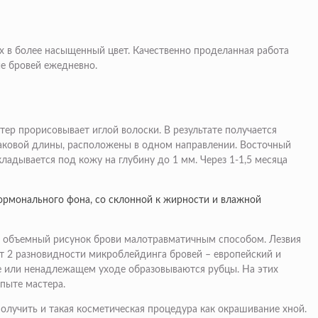
 в более насыщенный цвет. Качественно проделанная работа
е бровей ежедневно.
ер прорисовывает иглой волоски. В результате получается
наковой длины, расположены в одном направлении. Восточный
ладывается под кожу на глубину до 1 мм. Через 1-1,5 месяца
гормонального фона, со склонной к жирности и влажной
я объемный рисунок брови малотравматичным способом. Лезвия
т 2 разновидности микроблейдинга бровей – европейский и
те или ненадлежащем уходе образовываются рубцы. На этих
опыте мастера.
олучить и такая косметическая процедура как окрашивание хной.