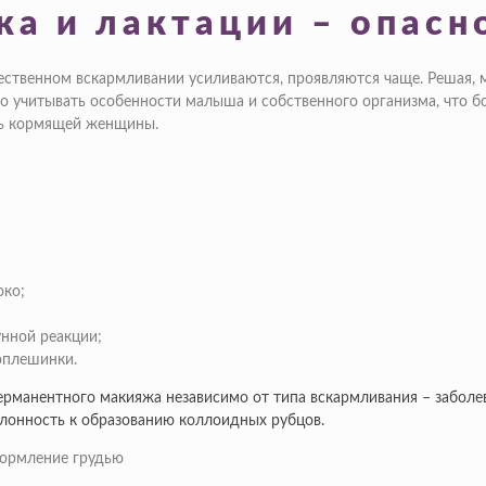
а и лактации – опасн
ственном вскармливании усиливаются, проявляются чаще. Решая, 
 учитывать особенности малыша и собственного организма, что бо
вь кормящей женщины.
око;
унной реакции;
оплешинки.
ерманентного макияжа независимо от типа вскармливания – заболе
клонность к образованию коллоидных рубцов.