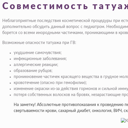
Совместимость татуаж
Неблагоприятные последствия косметической процедуры при есте
дополнительно обсудить данный вопрос с педиатром. Необходимо
борется со всеми инородными частичками, проникающими в кро
Возможные опасности татуажа при ГВ:
ухудшение самочувствия;
инфекционные заболевания;
аллергические реакции;
образование рубцов;
проникновение частичек красящего вещества в грудное мол
кровотечение (опасно при гемофилии);
изменение окраски из-за действия гормонов и сильной имм
потеря собственных волосков на бровях, незарастающие пр
На заметку! Абсолютные противопоказания к проведению п
свертываемости крови, сахарный диабет, онкология, ВИЧ, с