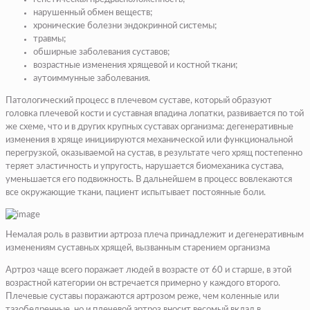
нарушенный обмен веществ;
хронические болезни эндокринной системы;
травмы;
обширные заболевания суставов;
возрастные изменения хрящевой и костной ткани;
аутоиммунные заболевания.
Патологический процесс в плечевом суставе, который образуют
головка плечевой кости и суставная впадина лопатки, развивается по той
же схеме, что и в других крупных суставах организма: дегенеративные
изменения в хряще инициируются механической или функциональной
перегрузкой, оказываемой на сустав, в результате чего хрящ постепенно
теряет эластичность и упругость, нарушается биомеханика сустава,
уменьшается его подвижность. В дальнейшем в процесс вовлекаются
все окружающие ткани, пациент испытывает постоянные боли.
Немалая роль в развитии артроза плеча принадлежит и дегенеративным
изменениям суставных хрящей, вызванным старением организма
Артроз чаще всего поражает людей в возрасте от 60 и старше, в этой
возрастной категории он встречается примерно у каждого второго.
Плечевые суставы поражаются артрозом реже, чем коленные или
тазобедренные, но и плечевой артроз вносит весомый вклад в