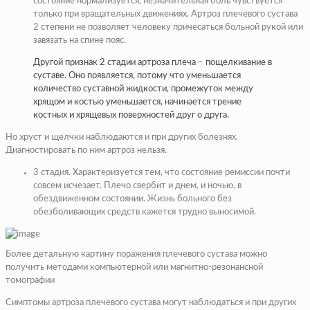
состояние нормализуется, незначительная боль чувствуется
только при вращательных движениях. Артроз плечевого сустава
2 степени не позволяет человеку причесаться больной рукой или
завязать на спине пояс.
Другой признак 2 стадии артроза плеча – пощелкивание в
суставе. Оно появляется, потому что уменьшается
количество суставной жидкости, промежуток между
хрящом и костью уменьшается, начинается трение
костных и хрящевых поверхностей друг о друга.
Но хруст и щелчки наблюдаются и при других болезнях.
Диагностировать по ним артроз нельзя.
3 стадия. Характеризуется тем, что состояние ремиссии почти
совсем исчезает. Плечо свербит и днем, и ночью, в
обездвиженном состоянии. Жизнь больного без
обезболивающих средств кажется трудно выносимой.
Более детальную картину поражения плечевого сустава можно
получить методами компьютерной или магнитно-резонансной
томографии
Симптомы артроза плечевого сустава могут наблюдаться и при других