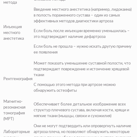
метода
Введение местного анестетика (например, лидокаина)
в полость пораженного сустава – один из самых
эффективных методов диагностики артроза
Инъекция
Если боль после инъекции временно уменьшилась –
местного
это подтверждает наличие дефартроза
анестетика
Если боль не прошла – нужно искать другую причину
ее появления
Может показать уменьшение суставной полости, что
подтверждает повреждение и истончение хрящевой
ткани
Рентгенография
С помощью этого метода при артрозе можно
обнаружить остеофиты
Магнитно-
Обеспечивает более детальное изображение всех
резонансная
структур плечевого сустава, включая кости, хрящи и
томография
мягкие ткани (мышцы, связки и сухожилия)
(МРТ)
Они не могут подтвердить или опровергнуть наличие
Лабораторные
артроза плеча, но позволяют обнаружить некоторые