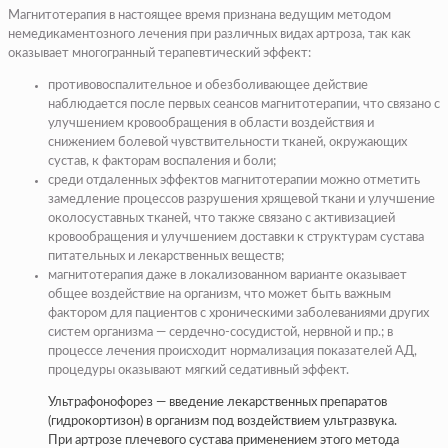
Магнитотерапия в настоящее время признана ведущим методом
немедикаментозного лечения при различных видах артроза, так как
оказывает многогранный терапевтический эффект:
противовоспалительное и обезболивающее действие
наблюдается после первых сеансов магнитотерапии, что связано с
улучшением кровообращения в области воздействия и
снижением болевой чувствительности тканей, окружающих
сустав, к факторам воспаления и боли;
среди отдаленных эффектов магнитотерапии можно отметить
замедление процессов разрушения хрящевой ткани и улучшение
околосуставных тканей, что также связано с активизацией
кровообращения и улучшением доставки к структурам сустава
питательных и лекарственных веществ;
магнитотерапия даже в локализованном варианте оказывает
общее воздействие на организм, что может быть важным
фактором для пациентов с хроническими заболеваниями других
систем организма — сердечно-сосудистой, нервной и пр.; в
процессе лечения происходит нормализация показателей АД,
процедуры оказывают мягкий седативный эффект.
Ультрафонофорез — введение лекарственных препаратов
(гидрокортизон) в организм под воздействием ультразвука.
При артрозе плечевого сустава применением этого метода