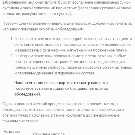
заболеваниях, включая артрит, бурсит (воспаление синовиальных сумок
суставов) и плечелопаточный периартрит (воспаление сухожилий плеча
и лопатки, капсулы плечевого сустава).
Поэтому для установления верного диагноза врач должен исключить их
наличие с помощью осмотра и обследования:
На первом этапе осмотра врач подробно расспрашивает пациента
о его симптомах, выясняет последовательность их возникновения
и взаимосвязь с физическими нагрузками на пораженное плечо.
На втором этапе врач проводит осмотр плеча, отмечая любые
признаки перенесенных травм, болезненность и деформацию
плеча, мышечную слабость. Также он проверяет объем активных
и пассивных движений в пораженном суставе.
Чаще всего клиническая картина и осмотр пациента
позволяют установить диагноз без дополнительных
обследований.
Однако диагностический процесс при артрозе включает методы
обследования, которые позволяют получить больше информации о
степени тяжести болезни, а также исключить другие возможные
причины симптомов.
Название
Описание метода