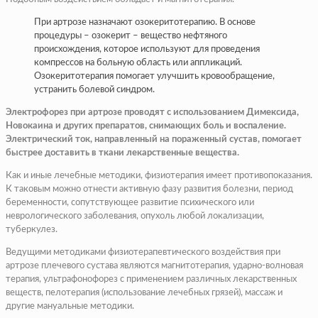
При артрозе назначают озокеритотерапию. В основе
процедуры – озокерит – вещество нефтяного
происхождения, которое используют для проведения
компрессов на больную область или аппликаций.
Озокеритотерапия помогает улучшить кровообращение,
устранить болевой синдром.
Электрофорез при артрозе проводят с использованием Димексида,
Новокаина и других препаратов, снимающих боль и воспаление.
Электрический ток, направленный на пораженный сустав, помогает
быстрее доставить в ткани лекарственные вещества.
Как и иные лечебные методики, физиотерапия имеет противопоказания.
К таковым можно отнести активную фазу развития болезни, период
беременности, сопутствующее развитие психического или
неврологического заболевания, опухоль любой локализации,
туберкулез.
Ведущими методиками физиотерапевтического воздействия при
артрозе плечевого сустава являются магнитотерапия, ударно-волновая
терапия, ультрафонофорез с применением различных лекарственных
веществ, пелотерапия (использование лечебных грязей), массаж и
другие мануальные методики.