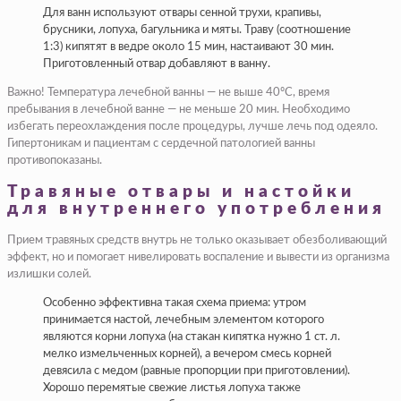
Для ванн используют отвары сенной трухи, крапивы,
брусники, лопуха, багульника и мяты. Траву (соотношение
1:3) кипятят в ведре около 15 мин, настаивают 30 мин.
Приготовленный отвар добавляют в ванну.
Важно! Температура лечебной ванны — не выше 40ºC, время
пребывания в лечебной ванне — не меньше 20 мин. Необходимо
избегать переохлаждения после процедуры, лучше лечь под одеяло.
Гипертоникам и пациентам с сердечной патологией ванны
противопоказаны.
Травяные отвары и настойки
для внутреннего употребления
Прием травяных средств внутрь не только оказывает обезболивающий
эффект, но и помогает нивелировать воспаление и вывести из организма
излишки солей.
Особенно эффективна такая схема приема: утром
принимается настой, лечебным элементом которого
являются корни лопуха (на стакан кипятка нужно 1 ст. л.
мелко измельченных корней), а вечером смесь корней
девясила с медом (равные пропорции при приготовлении).
Хорошо перемятые свежие листья лопуха также