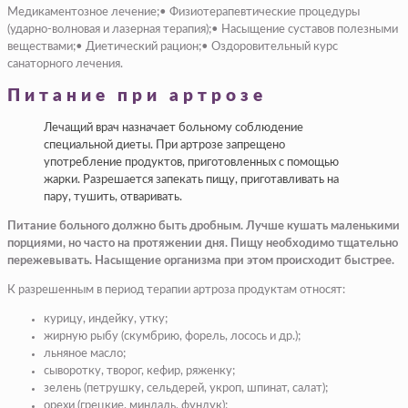
Медикаментозное лечение;• Физиотерапевтические процедуры
(ударно-волновая и лазерная терапия);• Насыщение суставов полезными
веществами;• Диетический рацион;• Оздоровительный курс
санаторного лечения.
Питание при артрозе
Лечащий врач назначает больному соблюдение
специальной диеты. При артрозе запрещено
употребление продуктов, приготовленных с помощью
жарки. Разрешается запекать пищу, приготавливать на
пару, тушить, отваривать.
Питание больного должно быть дробным. Лучше кушать маленькими
порциями, но часто на протяжении дня. Пищу необходимо тщательно
пережевывать. Насыщение организма при этом происходит быстрее.
К разрешенным в период терапии артроза продуктам относят:
курицу, индейку, утку;
жирную рыбу (скумбрию, форель, лосось и др.);
льняное масло;
сыворотку, творог, кефир, ряженку;
зелень (петрушку, сельдерей, укроп, шпинат, салат);
орехи (грецкие, миндаль, фундук);