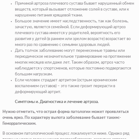
Причиной артроза плечевого сустава бывает нарушенный обмен
веществ, который вызывает отложение солей в суставе, или к
нарушению питания хрящевой ткани.
Большое значение имеет наследственность, так как болезнь,
зачастую, является семейной. Если деформирующий артроз
плечевого сустава имеется у родителей, вероятность его
развития у детей (в раннем или зрелом возрасте) возрастает во
много раз по сравнению с семьями здоровых людей.
Дать толчок заболеванию могут перенесенные травмы или
периодическое незначительное травмирование на протяжении
многих месяцев или даже лет. Таким образом, артроз часто
наблюдается у спортсменов, которые постоянно подвергаются
большим нагрузкам.
Если человек страдает артритом (острым хроническим
воспалением суставов) – это также грозит перерасти в
деформирующий артрит.
Симптомы и. Диагностика и лечение артроза.
Нужно отметить, что острая форма патологии может проявляться
очень ярко. По характеру выпота заболевание бывает таким:-
Геморрагическим.
В основном патологический процесс локализуется ниже. Однако ряд