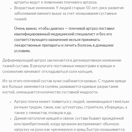
артриты ведут к появлению плечевого артроза.
Возрастные изменения. У людей старше 50 лет, риск развития
заболевания намного выше за счет изнашивания суставных
тканей.
Очень важно, чтобы диагноз — плечевой артроз поставил
квалифицированный медицинский специалист и без его
соответствующего назначения нельзя принимать
лекарственные препараты и лечить болезнь в домашних
условиях.
Деформирующий артроз заключается в дегенеративном изменении
тканей сустава. В результате постоянных микротравм в хрящах и
сухожилиях начинают откладываться соли кальция.
Из-за этого плечевой сустав хуже снабжается кровью. С годами хрящи
все больше заменяются солями, развиваются краевые разрастания
костей, уменьшается количество суставной жидкости.
Артроз плеча может появиться у людей, занимающихся тяжёлым
ручным трудом, таких, как: штукатуры, строители, уборщицы, а
также у гимнастов, пловцов и др.
Данная патология хрящей и связок сустава бывает врождённой
или приобретенной, когда организм воспринимает обычную
нагрузку на руки как чрезмерную и хрящ быстро изнашивается.