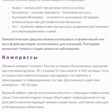
гомеопатических средств, можно выделить следующие:
Аурум – используют при артрозе плеча и колена;
Бензоикум – в основе препарата – бензойная кислота;
Калькарея Флюорика – относится к кальциевым фторидам,
используемым при дистрофических процессах;
Рус – особенно эффективен при артрозе, вызванном растяжением
или перенапряжением тканей.
Гомеопатические средства можно использовать в форме мазей или
же в форме растворов, используемых для инъекций. Последние
назначают только в стадии ремиссии заболевания.
Компрессы
Овсяный компресс поможет быстро устранить болезненные ощущения
при плечевом артрозе. 30 г хлопьев 10 мин кипятят в 400 мл воды. Чуть
остывшую (не горячую!) кашицу накладывают на тряпочку и
прикладывают к поврежденному суставу. Длительность действия
компресса — 40-60 мин.
Хороший эффект при артрозе можно получить с помощью отвара сенной
трухи. Смоченной отваром тканью обертывают поврежденный сустав.
Для приготовления подходит именно сенная труха, собственно сено для
этой процедуры непригодно.