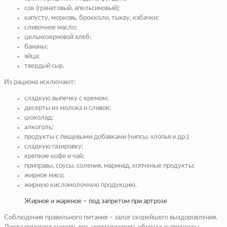
сок (гранатовый, апельсиновый);
капусту, морковь, брокколи, тыкву, кабачки;
сливочное масло;
цельнозерновой хлеб;
бананы;
яйца;
твердый сыр.
Из рациона исключают:
сладкую выпечку с кремом;
десерты из молока и сливок;
шоколад;
алкоголь;
продукты с пищевыми добавками (чипсы, хлопья и др.);
сладкую газировку;
крепкие кофе и чай;
приправы, соусы, соления, маринад, копченые продукты;
жирное мясо;
жирную кисломолочную продукцию.
Жирное и жареное – под запретом при артрозе
Соблюдение правильного питания – залог скорейшего выздоровления.