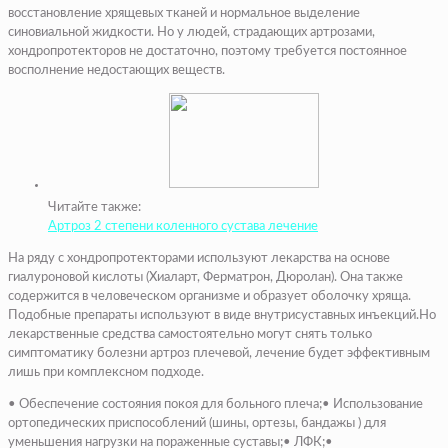
восстановление хрящевых тканей и нормальное выделение
синовиальной жидкости. Но у людей, страдающих артрозами,
хондропротекторов не достаточно, поэтому требуется постоянное
восполнение недостающих веществ.
Читайте также:
Артроз 2 степени коленного сустава лечение
На ряду с хондропротекторами используют лекарства на основе
гиалуроновой кислоты (Хиаларт, Ферматрон, Дюролан). Она также
содержится в человеческом организме и образует оболочку хряща.
Подобные препараты используют в виде внутрисуставных инъекций.Но
лекарственные средства самостоятельно могут снять только
симптоматику болезни артроз плечевой, лечение будет эффективным
лишь при комплексном подходе.
• Обеспечение состояния покоя для больного плеча;• Использование
ортопедических приспособлений (шины, ортезы, бандажы ) для
уменьшения нагрузки на пораженные суставы;• ЛФК;•