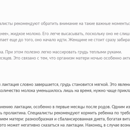
алисты рекомендуют обратить внимание на такие важные моменты
ее», жидкое молоко. Его легче высасывать, поскольку оно не сли
пает еще до того, оно начало идти. Женщине не стоит сразу забира
а. При этом полезно легко массировать грудь теплыми руками.
цев. Это связано с тем, что организм матери ночью особенно ак
лактация словно завершается, грудь становится мягкой. Это явле
 количество молока уменьшилось лишь на время, нужно чаще прикла
нению лактации, особенно в первые месяцы после родов. Одним из
нь пролактина. Специалисты рекомендуют кормить ребенка по треб
нием матери: разнообразная и сбалансированная диета, богатая ви
к это может негативно сказаться на лактации. Наконец, в случае в