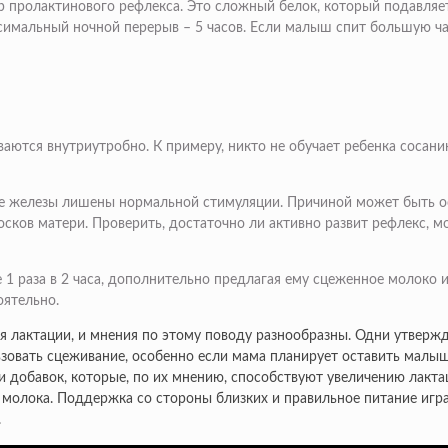
ор пролактинового рефлекса. Это сложный белок, который подавляе
ксимальный ночной перерыв – 5 часов. Если малыш спит большую ча
ются внутриутробно. К примеру, никто не обучает ребенка сосани
ые железы лишены нормальной стимуляции. Причиной может быть о
осков матери. Проверить, достаточно ли активно развит рефлекс,
1 раза в 2 часа, дополнительно предлагая ему сцеженное молоко и
оятельно.
 лактации, и мнения по этому поводу разнообразны. Одни утвержд
зовать сцеживание, особенно если мама планирует оставить малы
и добавок, которые, по их мнению, способствуют увеличению лакта
ве молока. Поддержка со стороны близких и правильное питание иг
.