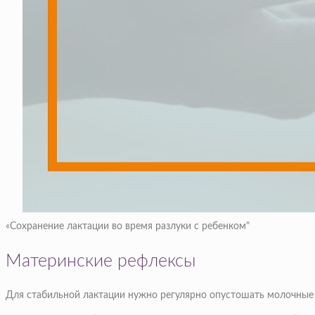
«Сохранение лактации во время разлуки с ребенком"
Материнские рефлексы
Для стабильной лактации нужно регулярно опустошать молочные 