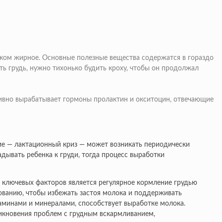
:
шком жирное. Основные полезные вещества содержатся в гораздо
ть грудь, нужно тихонько будить кроху, чтобы он продолжал
тивно вырабатывает гормоны пролактин и окситоцин, отвечающие
ние — лактационный криз — может возникать периодически
дывать ребенка к груди, тогда процесс выработки
 ключевых факторов является регулярное кормление грудью
ованию, чтобы избежать застоя молока и поддерживать
таминами и минералами, способствует выработке молока.
озникновения проблем с грудным вскармливанием,