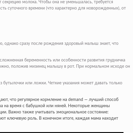
т секрецию молока. Чтобы она не уменьшалась, требуется
сть суточного времени (что характерно для новорожденных), от
ю, однако сразу после рождения здоровый малыш знает, что
сложненная беременность или особенности развития грудничка
 можно, положив мизинец малышу в рот. При нормальном исходе он
з бутылочки или ложки. Четкие указания может давать только
ают, что регулярное кормление на demand — лучший способ
ша на время с бабушкой или няней. Некоторые женщины
ции. Важно также учитывать эмоциональное состояние:
рают ключевую роль. В конечном итоге, каждая мама находит