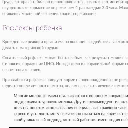
Грудь, которая стабильно не опорожняется, накапливает ингибит
осуществлять кормление не реже, чем 1 раз каждые 2-3 часа. Ма
снижения молочной секреции спасет сцеживание.
Рефлексы ребенка
Врожденные реакции организма на внешние воздействия закладыва
делать с материнской грудью.
Сосательный рефлекс может быть слабым, как результат молочн
(гипоксия, поражение ЦНС). Иногда дело в неправильной форме с
начнет сосать палец.
При слабости рефлекса следует кормить новорожденного не реже 
педиатр после личного осмотра, нельзя назначать лечение самост
Многие молодые мамы сталкиваются с вопросом сохранения
поддерживать уровень молока. Другие рекомендуют исполь
делятся опытом использования специальных травяных чаев 
стресс и усталость могут негативно сказаться на количест
свой уникальный подход, который работает именно для неё