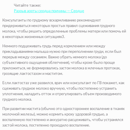
Читайте также:
Разрыв аорты сердца причины — Сердце
Консультанты по грудному вскармливанию рекомендуют
придерживаться некоторых простых правил сцеживания грудного
молока, чтобы решить определенные проблемы матери или помочь ей
в некоторых жизненных ситуациях3.
Немного подцеживать грудь перед кормлением или между
прикладываниями малыша нужно при переполнении груди, если был
перерыв между сосанием. Важно убрать немного молока (до
субъективного ощущения облегчения), чтобы крохе было проще
приложиться, не формировались застои молока в млечных протоках,
грозящие лактостазом и маститом.
Если лактостаз уже развился, врач или консультант по ГВ покажет, как
сцеживать грудное молоко вручную, чтобы постепенно устранить
уплотнения, наладить отток и отрегулировать объем производимого
грудного молока.
При развитии мастита (обычно это одностороннее воспаление в тканях
молочной железы), можно кормить кроху здоровой грудью, а
воспаленную постепенно и аккуратно расцеживать, чтобы устранялся
застой молока, постепенно проходило воспаление.