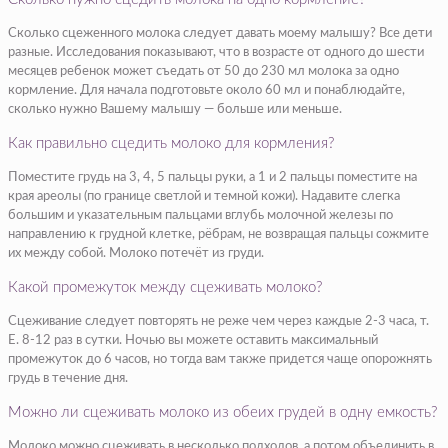
Сколько сцеженного молока следует давать моему малышу? Все дети
разные. Исследования показывают, что в возрасте от одного до шести
месяцев ребенок может съедать от 50 до 230 мл молока за одно
кормление. Для начала подготовьте около 60 мл и понаблюдайте,
сколько нужно Вашему малышу — больше или меньше.
Как правильно сцедить молоко для кормления?
Поместите грудь на 3, 4, 5 пальцы руки, а 1 и 2 пальцы поместите на
края ареолы (по границе светлой и темной кожи). Надавите слегка
большим и указательным пальцами вглубь молочной железы по
направлению к грудной клетке, рёбрам, не возвращая пальцы сожмите
их между собой. Молоко потечёт из груди.
Какой промежуток между сцеживать молоко?
Сцеживание следует повторять не реже чем через каждые 2-3 часа, т.
Е. 8-12 раз в сутки. Ночью вы можете оставить максимальный
промежуток до 6 часов, но тогда вам также придется чаще опорожнять
грудь в течение дня.
Можно ли сцеживать молоко из обеих грудей в одну емкость?
Молоко можно сцеживать в несколько подходов, а потом объединить в