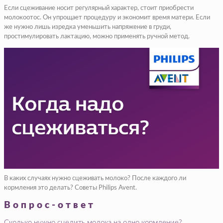
Если сцеживание носит регулярный характер, стоит приобрести
молокоотос. Он упрощает процедуру и экономит время матери. Если
же нужно лишь изредка уменьшить напряжение в груди,
простимулировать лактацию, можно применять ручной метод.
В каких случаях нужно сцеживать молоко? После каждого ли
кормления это делать? Советы Philips Avent.
Вопрос-ответ
Сколько нужно сцедить молока на одно кормление?