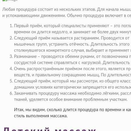
Любая процедура состоит из нескольких этапов. Для начала мышц
и успокаивающими движениями. Обычно процедура включает в себ
Первый приём, который специалисты применяют – это погла
времени он длится недолго, и занимает не более двух минут
Следующий приём называется растиранием. Проводится от к
мышечных групп, устранить отёчность. Длительность этого 
столкнувшегося конкретного случая, выбирает и применяет
Разминание – проводится обеими руками, от позвоночника п
сосудистой системе справляться с нагрузкой. Длительность
Очень распространённым приёмом после этого, является пр
веществ, и правильному сокращению мышц. По длительност
Следующий приём, который мы рассмотри, из общего класси
домашних условиях категорически запрещается его использ
Заканчивать процедуру массажа необходимо лёгкими, расс
тканей, уделяется особое внимание проблемным участкам.
Итак, мы видим, сколько длится процедура по времени и ка
стиль выполнения массажа.