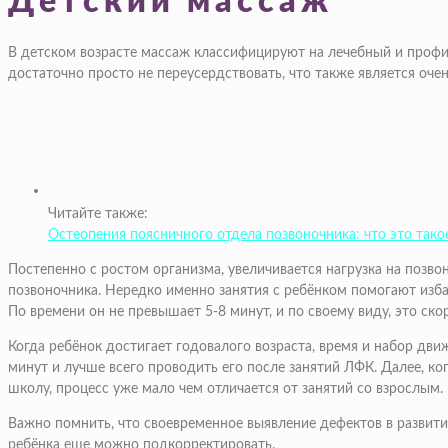
Детский массаж
В детском возрасте массаж классифицируют на лечебный и профил
достаточно просто не переусердствовать, что также является оче
Читайте также:
Остеопения поясничного отдела позвоночника: что это такое
Постепенно с ростом организма, увеличивается нагрузка на позв
позвоночника. Нередко именно занятия с ребёнком помогают изба
По времени он не превышает 5-8 минут, и по своему виду, это ск
Когда ребёнок достигает годовалого возраста, время и набор дв
минут и лучше всего проводить его после занятий ЛФК. Далее, ког
школу, процесс уже мало чем отличается от занятий со взрослым.
Важно помнить, что своевременное выявление дефектов в развитии
ребёнка еще можно подкорректировать.