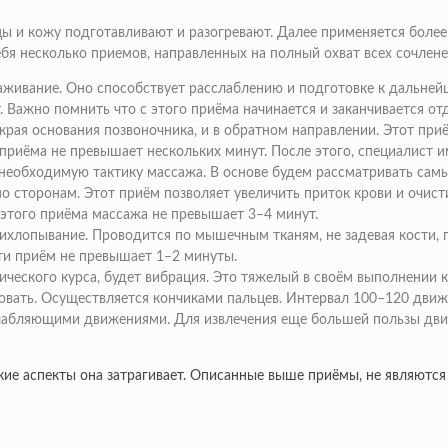
ы и кожу подготавливают и разогревают. Далее применяется более
я несколько приемов, направленных на полный охват всех сочлене
живание. Оно способствует расслаблению и подготовке к дальней
. Важно помнить что с этого приёма начинается и заканчивается от
рая основания позвоночника, и в обратном направлении. Этот при
приёма не превышает нескольких минут. После этого, специалист им
 необходимую тактику массажа. В основе будем рассматривать сам
о сторонам. Этот приём позволяет увеличить приток крови и очист
 этого приёма массажа не превышает 3–4 минут.
ихлопывание. Проводится по мышечным тканям, не задевая кости, 
и приём не превышает 1–2 минуты.
ческого курса, будет вибрация. Это тяжелый в своём выполнении к
овать. Осуществляется кончиками пальцев. Интервал 100–120 движ
лабляющими движениями. Для извлечения еще большей пользы дви
кие аспекты она затрагивает. Описанные выше приёмы, не являются