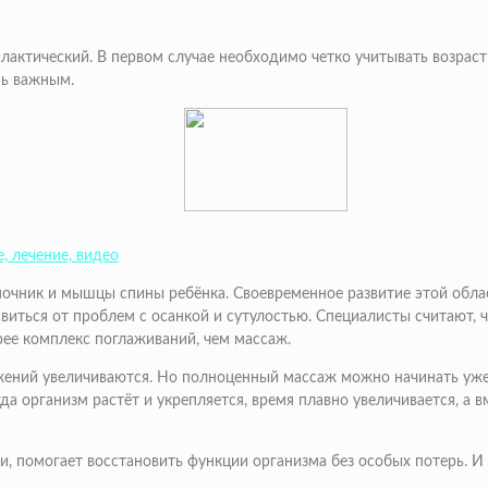
актический. В первом случае необходимо четко учитывать возрастн
нь важным.
, лечение, видео
оночник и мышцы спины ребёнка. Своевременное развитие этой обл
виться от проблем с осанкой и сутулостью. Специалисты считают, 
орее комплекс поглаживаний, чем массаж.
ижений увеличиваются. Но полноценный массаж можно начинать уже
да организм растёт и укрепляется, время плавно увеличивается, а в
, помогает восстановить функции организма без особых потерь. И л