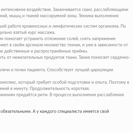
 интенсивное воздействие. Заканчивается сеанс расслабляющими
ний, мышц и тканей массируемой зоны. Техника выполнения:
шей работе кровеносных и лимфатических систем организма. По
дельно взятый курс массажа.
ём помогает устранить отложение солей, снять напряжение
еет в своём арсенале множество техник, и уже в зависимости от
ые действенные и распространённые приёмы.
ить от нежелательных продуктов ткани. Также помогает сердечно-
плечи и почки пациента. Способствует лучшей циркуляции
омплекс, который требует особой подготовки и опыта. Поэтому в
ений в минуту. Продолжительность короткая.
жениям придаётся ритм. В процессе выполнения расслабления
 обязательными. А у каждого специалиста имеется свой