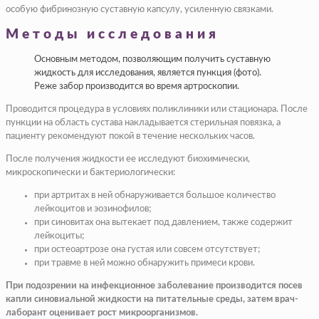
особую фибринозную суставную капсулу, усиленную связками.
Методы исследования
Основным методом, позволяющим получить суставную
жидкость для исследования, является пункция (фото).
Реже забор производится во время артроскопии.
Проводится процедура в условиях поликлиники или стационара. После
пункции на область сустава накладывается стерильная повязка, а
пациенту рекомендуют покой в течение нескольких часов.
После получения жидкости ее исследуют биохимически,
микроскопически и бактериологически:
при артритах в ней обнаруживается большое количество
лейкоцитов и эозинофилов;
при синовитах она вытекает под давлением, также содержит
лейкоциты;
при остеоартрозе она густая или совсем отсутствует;
при травме в ней можно обнаружить примеси крови.
При подозрении на инфекционное заболевание производится посев
капли синовиальной жидкости на питательные среды, затем врач-
лаборант оценивает рост микроорганизмов.