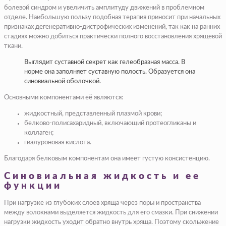
болевой синдром и увеличить амплитуду движений в проблемном
отделе. Наибольшую пользу подобная терапия приносит при начальных
признаках дегенеративно-дистрофических изменений, так как на ранних
стадиях можно добиться практически полного восстановления хрящевой
ткани.
Выглядит суставной секрет как гелеобразная масса. В
норме она заполняет суставную полость. Образуется она
синовиальной оболочкой.
Основными компонентами её являются:
жидкостный, представленный плазмой крови;
белково-полисахаридный, включающий протеогликаны и
коллаген;
гиалуроновая кислота.
Благодаря белковым компонентам она имеет густую консистенцию.
Синовиальная жидкость и ее
функции
При нагрузке из глубоких слоев хряща через поры и пространства
между волокнами выделяется жидкость для его смазки. При снижении
нагрузки жидкость уходит обратно внутрь хряща. Поэтому скольжение