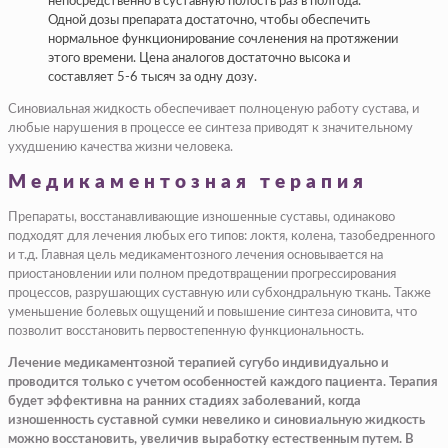
непосредственно в суставную полость раз в полгода.
Одной дозы препарата достаточно, чтобы обеспечить
нормальное функционирование сочленения на протяжении
этого времени. Цена аналогов достаточно высока и
составляет 5-6 тысяч за одну дозу.
Синовиальная жидкость обеспечивает полноценую работу сустава, и
любые нарушения в процессе ее синтеза приводят к значительному
ухудшению качества жизни человека.
Медикаментозная терапия
Препараты, восстанавливающие изношенные суставы, одинаково
подходят для лечения любых его типов: локтя, колена, тазобедренного
и т.д. Главная цель медикаментозного лечения основывается на
приостановлении или полном предотвращении прогрессирования
процессов, разрушающих суставную или субхондральную ткань. Также
уменьшение болевых ощущений и повышение синтеза синовита, что
позволит восстановить первостепенную функциональность.
Лечение медикаментозной терапией сугубо индивидуально и
проводится только с учетом особенностей каждого пациента. Терапия
будет эффективна на ранних стадиях заболеваний, когда
изношенность суставной сумки невелико и синовиальную жидкость
можно восстановить, увеличив выработку естественным путем. В