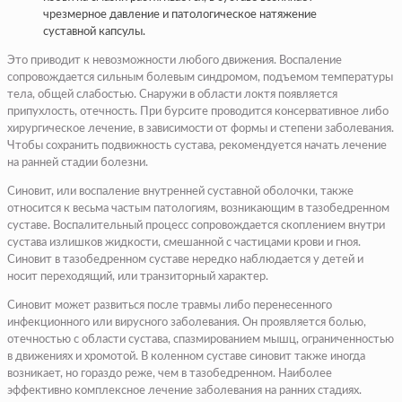
чрезмерное давление и патологическое натяжение
суставной капсулы.
Это приводит к невозможности любого движения. Воспаление
сопровождается сильным болевым синдромом, подъемом температуры
тела, общей слабостью. Снаружи в области локтя появляется
припухлость, отечность. При бурсите проводится консервативное либо
хирургическое лечение, в зависимости от формы и степени заболевания.
Чтобы сохранить подвижность сустава, рекомендуется начать лечение
на ранней стадии болезни.
Синовит, или воспаление внутренней суставной оболочки, также
относится к весьма частым патологиям, возникающим в тазобедренном
суставе. Воспалительный процесс сопровождается скоплением внутри
сустава излишков жидкости, смешанной с частицами крови и гноя.
Синовит в тазобедренном суставе нередко наблюдается у детей и
носит переходящий, или транзиторный характер.
Синовит может развиться после травмы либо перенесенного
инфекционного или вирусного заболевания. Он проявляется болью,
отечностью с области сустава, спазмированием мышц, ограниченностью
в движениях и хромотой. В коленном суставе синовит также иногда
возникает, но гораздо реже, чем в тазобедренном. Наиболее
эффективно комплексное лечение заболевания на ранних стадиях.