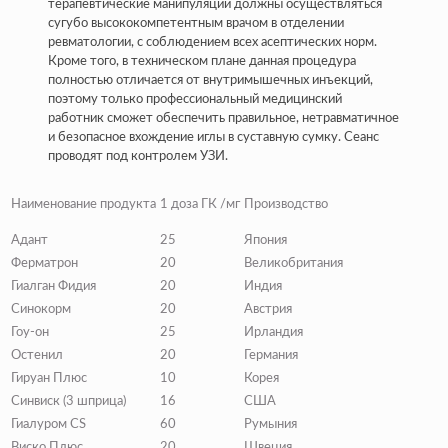
терапевтические манипуляции должны осуществляться
сугубо высококомпетентным врачом в отделении
ревматологии, с соблюдением всех асептических норм.
Кроме того, в техническом плане данная процедура
полностью отличается от внутримышечных инъекций,
поэтому только профессиональный медицинский
работник сможет обеспечить правильное, нетравматичное
и безопасное вхождение иглы в суставную сумку. Сеанс
проводят под контролем УЗИ.
Наименование
продукта
1 доза
ГК /мг
Производство
Адант
25
Япония
Ферматрон
20
Великобритания
Гиалган Фидия
20
Индия
Синокорм
20
Австрия
Гоу-он
25
Ирландия
Остенил
20
Германия
Гируан Плюс
10
Корея
Синвиск (3 шприца)
16
США
Гиалуром CS
60
Румыния
Виско Плюс
20
Швеция