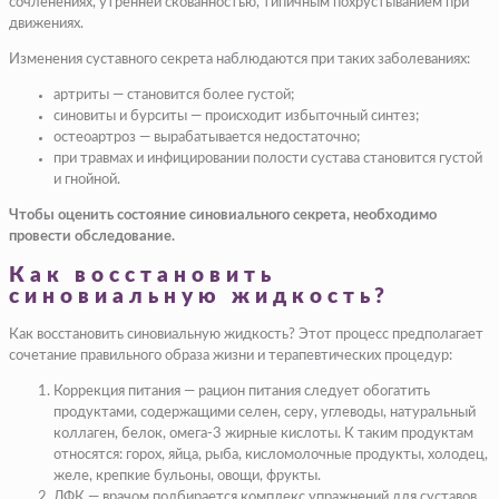
сочленениях, утренней скованностью, типичным похрустыванием при
движениях.
Изменения суставного секрета наблюдаются при таких заболеваниях:
артриты
— становится более густой;
синовиты и бурситы
— происходит избыточный синтез;
остеоартроз
— вырабатывается недостаточно;
при травмах и инфицировании
полости сустава становится густой
и гнойной.
Чтобы оценить состояние синовиального секрета, необходимо
провести обследование.
Как восстановить
синовиальную жидкость?
Как восстановить синовиальную жидкость? Этот процесс предполагает
сочетание правильного образа жизни и терапевтических процедур:
Коррекция питания
— рацион питания следует обогатить
продуктами, содержащими селен, серу, углеводы, натуральный
коллаген, белок, омега-3 жирные кислоты. К таким продуктам
относятся: горох, яйца, рыба, кисломолочные продукты, холодец,
желе, крепкие бульоны, овощи, фрукты.
ЛФК
— врачом подбирается комплекс упражнений для суставов,