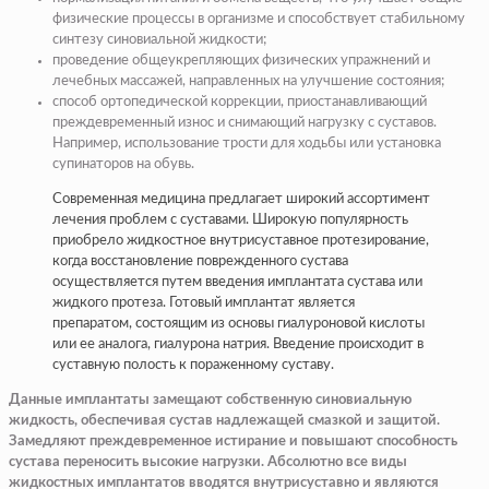
физические процессы в организме и способствует стабильному
синтезу синовиальной жидкости;
проведение общеукрепляющих физических упражнений и
лечебных массажей, направленных на улучшение состояния;
способ ортопедической коррекции, приостанавливающий
преждевременный износ и снимающий нагрузку с суставов.
Например, использование трости для ходьбы или установка
супинаторов на обувь.
Современная медицина предлагает широкий ассортимент
лечения проблем с суставами. Широкую популярность
приобрело жидкостное внутрисуставное протезирование,
когда восстановление поврежденного сустава
осуществляется путем введения имплантата сустава или
жидкого протеза. Готовый имплантат является
препаратом, состоящим из основы гиалуроновой кислоты
или ее аналога, гиалурона натрия. Введение происходит в
суставную полость к пораженному суставу.
Данные имплантаты замещают собственную синовиальную
жидкость, обеспечивая сустав надлежащей смазкой и защитой.
Замедляют преждевременное истирание и повышают способность
сустава переносить высокие нагрузки. Абсолютно все виды
жидкостных имплантатов вводятся внутрисуставно и являются