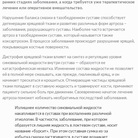
ранних стадиях заболевания, а когда требуется уже терапевтическое
лечение или оперативное вмешательство.
Нарушение баланса смазки в тазобедренном суставе способствует
дегенерации хрящевой ткани и развитию различных форм артроза –
заболевания, разрушающего суставы. Наиболее часто встречается
артроз в тазобедренном суставе, который называется также
коксартрозом. В процессе заболевания происходит разрушение хрящей,
покрывающих костные поверхности.
Дистрофия хрящевой ткани влияет на синтез и регуляцию уровня
синовиальной жидкости внутри сустава — образуется ее
катастрофическая нехватка. Изменение состава жидкости не позволяет
ей в полной мере смазывать, как прежде, гиалиновый хрящ, и он
начинает трескаться и крошиться. Отмирающие частицы хрящевой
ткани попадают в суставную жидкость и травмируют кости, причиняют
пациенту сильную боль при движении. Своевременно начатое лечение
артроза поможет избежать необратимых последствий заболевания.
Излишнее количество синовиальной жидкости
накапливается в суставах при воспалениях различной
этиологии. В частности, заболевание, при котором
образуется лишняя жидкость в локтевом суставе, носит
название «бурсит». При этом суставная сумка из-за
избытка смазки растягивается, в суставе возникает