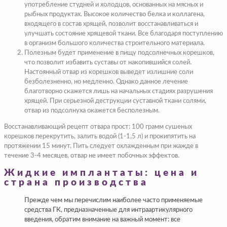
употребление студней и холодцов, основанных на мясных и
рыбных продуктах. Высокое количество белка и коллагена,
входящего в состав хрящей, позволит восстанавливаться и
улучшать состояние хрящевой ткани. Все благодаря поступлению
в организм большого количества строительного материала.
Полезным будет применение в пищу подсолнечных корешков,
что позволит избавить суставы от накопившийся солей.
Настоянный отвар из корешков выведет излишние соли
безболезненно, но медленно. Однако данное лечение
благотворно скажется лишь на начальных стадиях разрушения
хрящей. При серьезной деструкции суставной ткани солями,
отвар из подсолнуха окажется бесполезным.
Восстанавливающий рецепт отвара прост: 100 грамм сушеных
корешков перекрутить, залить водой (1-1,5 л) и прокипятить на
протяжении 15 минут. Пить следует охлажденным при жажде в
течение 3-4 месяцев, отвар не имеет побочных эффектов.
Жидкие имплантаты: цена и
страна производства
Прежде чем мы перечислим наиболее часто применяемые
средства ГК, предназначенные для интраартикулярного
введения, обратим внимание на важный момент: все