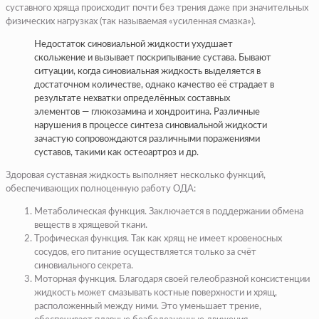
суставного хряща происходит почти без трения даже при значительных
физических нагрузках (так называемая «усиленная смазка»).
Недостаток синовиальной жидкости ухудшает
скольжение и вызывает поскрипывание сустава. Бывают
ситуации, когда синовиальная жидкость выделяется в
достаточном количестве, однако качество её страдает в
результате нехватки определённых составных
элементов — глюкозамина и хондроитина. Различные
нарушения в процессе синтеза синовиальной жидкости
зачастую сопровождаются различными поражениями
суставов, такими как остеоартроз и др.
Здоровая суставная жидкость выполняет несколько функций,
обеспечивающих полноценную работу ОДА:
Метаболическая функция
. Заключается в поддержании обмена
веществ в хрящевой ткани.
Трофическая функция
. Так как хрящ не имеет кровеносных
сосудов, его питание осуществляется только за счёт
синовиального секрета.
Моторная функция
. Благодаря своей гелеобразной консистенции
жидкость может смазывать костные поверхности и хрящ,
расположенный между ними. Это уменьшает трение,