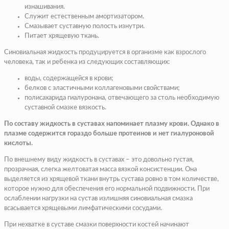
изнашивания.
Служит естественным амортизатором.
Смазывает суставную полость изнутри.
Питает хрящевую ткань.
Синовиальная жидкость продуцируется в организме как взрослого
человека, так и ребенка из следующих составляющих:
воды, содержащейся в крови;
белков с эластичными коллагеновыми свойствами;
полисахарида гиалуронана, отвечающего за столь необходимую
суставной смазке вязкость.
По составу жидкость в суставах напоминает плазму крови. Однако в
плазме содержится гораздо больше протеинов и нет гиалуроновой
кислоты.
По внешнему виду жидкость в суставах – это довольно густая,
прозрачная, слегка желтоватая масса вязкой консистенции. Она
выделяется из хрящевой ткани внутрь сустава ровно в том количестве,
которое нужно для обеспечения его нормальной подвижности. При
ослаблении нагрузки на сустав излишняя синовиальная смазка
всасывается хрящевыми лимфатическими сосудами.
При нехватке в суставе смазки поверхности костей начинают