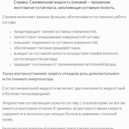
Справка. Синовиальная жидкость (синовия) — прозрачная
желтоватая густая масса, заполняющая суставную полость.
Синовия выполняет важные функции, обеспечивая естественную работу
сустава:
предотвращает трения суставных поверхностей;
препятствует изнашиванию поверхностей сустава;
повышает подвижности суставных поверхностей;
обеспечивает питания хрящевой ткани;
выводит из суставной полости посредством лимфатического
русла продуктов распада;
защищает сочленения от проникновения патогенной флоры.
Также внутрисуставному секрету отведена роль дополнительного
естественного амортизатора.
Состав синовиальной жидкости включает два компонента: жидкостный
и белково-полисахаридный.
Жидкостная составляющая схожа по составу с плазмой крови, но все же
имеются некоторые отличия. К примеру, во внутрисуставном секрете
содержится в несколько раз меньше белков в сравнении с плазмой
крови.
Белково-полисахаридный компонент представлен гиалуронаном