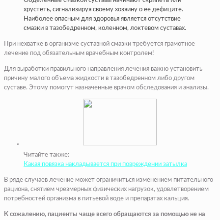
Обделенные смазкой суставы начинают скрипеть или
хрустеть, сигнализируя своему хозяину о ее дефиците.
Наиболее опасным для здоровья является отсутствие
смазки в тазобедренном, коленном, локтевом суставах.
При нехватке в организме суставной смазки требуется грамотное
лечение под обязательным врачебным контролем!
Для выработки правильного направления лечения важно установить
причину малого объема жидкости в тазобедренном либо другом
суставе. Этому помогут назначенные врачом обследования и анализы.
Читайте также:
Какая повязка накладывается при повреждении затылка
В ряде случаев лечение может ограничиться изменением питательного
рациона, снятием чрезмерных физических нагрузок, удовлетворением
потребностей организма в питьевой воде и препаратах кальция.
К сожалению, пациенты чаще всего обращаются за помощью не на