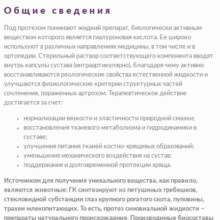
Общие сведения
Под протезом понимают жидкий препарат, биологически активным
веществом которого является гиалуроновая кислота. Ее широко
используют в различных направлениях медицины, в том числе и в
ортопедии. Стерильный раствор соответствующего компонента вводят
внутрь капсулы сустава (интраартикулярно), благодаря чему активно
восстанавливаются реологические свойства естественной жидкости и
улучшаются физиологические критерии структурных частей
сочленения, пораженных артрозом. Терапевтическое действие
достигается за счет:
нормализации вязкости и эластичности природной смазки;
восстановления тканевого метаболизма и гидродинамики в
суставе;
улучшения питания тканей костно-хрящевых образований;
уменьшения механического воздействия на сустав;
поддержания и долговременной протекции хряща.
Источником для получения уникального вещества, как правило,
являются животные: ГК синтезируют из петушиных гребешков,
стекловидной субстанции глаз крупного рогатого скота, пуповины,
трахеи млекопитающих. То есть, протез синовиальной жидкости –
препараты натурального происхождения. Производимые биосоставы