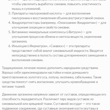
чтобы увеличить выработку синовии, повысить эластичность
мышц и сухожилий.
Препараты гиалуроновой кислоты — для восполнения
гиалуронана и восстановления объема внутрисуставной смазки.
Хондропротекторы
(например, «Глюкозамин-Хондроитин») — для
улучшения секреции и свойств синовии.
Витаминно-минеральные комплексы
(«Витрум») — для
улучшения процессов обмена и синтеза веществ, укрепления
организма.
Инъекции
(«Ферматрон», «Синвиск») — эти препараты
представляют собой аналог синовиальной жидкости. Вводятся
непосредственно в полость сустава для временного замещения и
восполнения синовии.
Традиционное лечение можно дополнить народными средствами.
Хорошо себя зарекомендовали настойки и мази домашнего
приготовления из золотого уса, лопуха, окопника, сабельника. Такие
средства помогут снять воспаление, улучшить кровообращение и
питание тканей.
Движение организма напрямую зависит от суставов, определяющих его
способность передвигаться. Различают пару видов суставов: из
синовиальной или хрящевой ткани. Суставной экссудат — это такое
подвижное соединение, где суставные окончания кости окутаны в