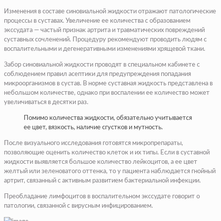
Изменения в составе синовиальной жидкости отражают патологические
процессы в суставах. Увеличение ее количества с образованием
экссудата — частый признак артрита и травматических повреждений
суставных сочленений. Процедуру рекомендуют проводить людям с
воспалительными и дегенеративными изменениями хрящевой ткани.
Забор синовиальной жидкости проводят в специальном кабинете с
соблюдением правил асептики для предупреждения попадания
микроорганизмов в сустав. В норме суставная жидкость представлена в
небольшом количестве, однако при воспалении ее количество может
увеличиваться в десятки раз.
Помимо количества жидкости, обязательно учитывается
ее цвет, вязкость, наличие сгустков и мутность.
После визуального исследования готовятся микропрепараты,
позволяющие оценить количество клеток и их типы. Если в суставной
жидкости выявляется большое количество лейкоцитов, а ее цвет
желтый или зеленоватого оттенка, то у пациента наблюдается гнойный
артрит, связанный с активным развитием бактериальной инфекции.
Преобладание лимфоцитов в воспалительном экссудате говорит о
патологии, связанной с вирусным инфицированием.