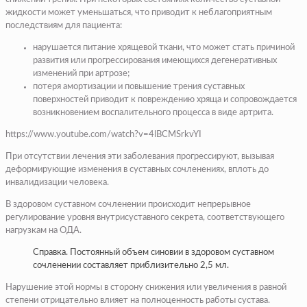
жидкости может уменьшаться, что приводит к неблагоприятным
последствиям для пациента:
нарушается питание хрящевой ткани, что может стать причиной
развития или прогрессирования имеющихся дегенеративных
изменений при артрозе;
потеря амортизации и повышение трения суставных
поверхностей приводит к повреждению хряща и сопровождается
возникновением воспалительного процесса в виде артрита.
https://www.youtube.com/watch?v=4lBCMSrkvYI
При отсутствии лечения эти заболевания прогрессируют, вызывая
деформирующие изменения в суставных сочленениях, вплоть до
инвалидизации человека.
В здоровом суставном сочленении происходит непрерывное
регулирование уровня внутрисуставного секрета, соответствующего
нагрузкам на ОДА.
Справка. Постоянный объем синовии в здоровом суставном
сочленении составляет приблизительно 2,5 мл.
Нарушение этой нормы в сторону снижения или увеличения в равной
степени отрицательно влияет на полноценность работы сустава.