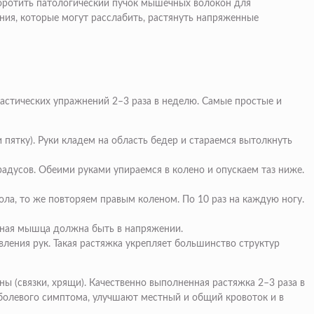
коротить патологический пучок мышечных волокон для
ия, которые могут расслабить, растянуть напряженные
астических упражнений 2–3 раза в неделю. Самые простые и
 пятку). Руки кладем на область бедер и стараемся вытолкнуть
радусов. Обеими руками упираемся в колено и опускаем таз ниже.
пола, то же повторяем правым коленом. По 10 раз на каждую ногу.
ошная мышца должна быть в напряжении.
вления рук. Такая растяжка укрепляет большинство структур
 (связки, хрящи). Качественно выполненная растяжка 2–3 раза в
болевого симптома, улучшают местный и общий кровоток и в