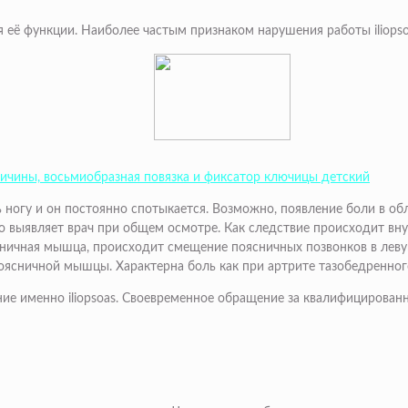
ё функции. Наиболее частым признаком нарушения работы iliopso
ричины, восьмиобразная повязка и фиксатор ключицы детский
ногу и он постоянно спотыкается. Возможно, появление боли в об
 выявляет врач при общем осмотре. Как следствие происходит вну
ничная мышца, происходит смещение поясничных позвонков в левую
сничной мышцы. Характерна боль как при артрите тазобедренного
е именно iliopsoas. Своевременное обращение за квалифицирован