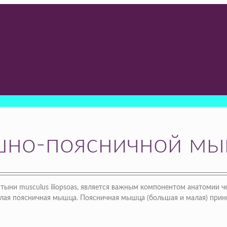
шно-поясничной м
ыни musculus iliopsoas, является важным компонентом анатомии ч
ая поясничная мышца. Поясничная мышца (большая и малая) прини