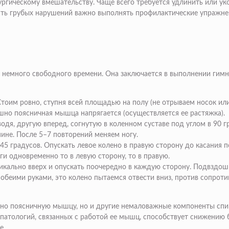
ургическому вмешательству. Чаще всего требуется удлинить или у
ть грубых нарушений важно выполнять профилактические упражнен
 немного свободного времени. Она заключается в выполнении гимн
Стоим ровно, ступня всей площадью на полу (не отрываем носок или
но поясничная мышца напрягается (осуществляется ее растяжка).
одя, другую вперед, согнутую в коленном суставе под углом в 90 г
ине. После 5–7 повторений меняем ногу.
 45 градусов. Опускать левое колено в правую сторону до касания 
ги одновременно то в левую сторону, то в правую.
ртикально вверх и опускать поочередно в каждую сторону. Подвзд
 обеими руками, это колено пытаемся отвести вниз, против сопроти
но поясничную мышцу, но и другие немаловажные компоненты спины
атологий, связанных с работой ее мышц, способствует снижению 
е.