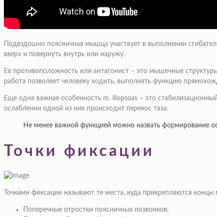
Подвздошно поясничная мышца участвует в выполнении сгибательн
вверх и повернуть внутрь или наружу.
Ее противоположность или антагонист – это мышечные структуры 
работа позволяет человеку ходить, выполнять функцию прямохож
Еще одна важная особенность m. iliopsoas – это стабилизацион
ослаблении одной из них происходит перекос таза.
Не менее важной функцией можно назвать формирование ос
Точки фиксации
Точками фиксации называют те места, куда прикрепляются конц
Поперечные отростки поясничных позвонков.