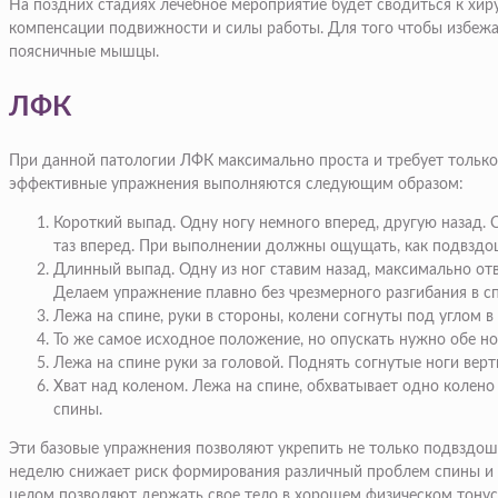
На поздних стадиях лечебное мероприятие будет сводиться к хир
компенсации подвижности и силы работы. Для того чтобы избежа
поясничные мышцы.
ЛФК
При данной патологии ЛФК максимально проста и требует только
эффективные упражнения выполняются следующим образом:
Короткий выпад. Одну ногу немного вперед, другую назад. 
таз вперед. При выполнении должны ощущать, как подвздош
Длинный выпад. Одну из ног ставим назад, максимально отв
Делаем упражнение плавно без чрезмерного разгибания в сп
Лежа на спине, руки в стороны, колени согнуты под углом в
То же самое исходное положение, но опускать нужно обе но
Лежа на спине руки за головой. Поднять согнутые ноги ве
Хват над коленом. Лежа на спине, обхватывает одно колено
спины.
Эти базовые упражнения позволяют укрепить не только подвздош
неделю снижает риск формирования различный проблем спины и п
целом позволяют держать свое тело в хорошем физическом тонус