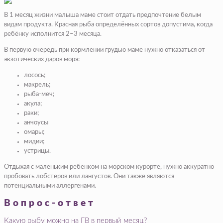
В 1 месяц жизни малыша маме стоит отдать предпочтение белым
видам продукта. Красная рыба определённых сортов допустима, когда
ребёнку исполнится 2–3 месяца.
В первую очередь при кормлении грудью маме нужно отказаться от
экзотических даров моря:
лосось;
макрель;
рыба-меч;
акула;
раки;
анчоусы
омары;
мидии;
устрицы.
Отдыхая с маленьким ребёнком на морском курорте, нужно аккуратно
пробовать лобстеров или лангустов. Они также являются
потенциальными аллергенами.
Вопрос-ответ
Какую рыбу можно на ГВ в первый месяц?