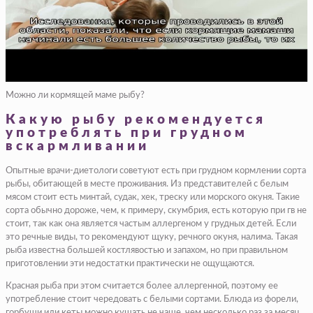
Можно ли кормящей маме рыбу?
Какую рыбу рекомендуется
употреблять при грудном
вскармливании
Опытные врачи-диетологи советуют есть при грудном кормлении сорта
рыбы, обитающей в месте проживания. Из представителей с белым
мясом стоит есть минтай, судак, хек, треску или морского окуня. Такие
сорта обычно дороже, чем, к примеру, скумбрия, есть которую при гв не
стоит, так как она является частым аллергеном у грудных детей. Если
это речные виды, то рекомендуют щуку, речного окуня, налима. Такая
рыба известна большей костлявостью и запахом, но при правильном
приготовлении эти недостатки практически не ощущаются.
Красная рыба при этом считается более аллергенной, поэтому ее
употребление стоит чередовать с белыми сортами. Блюда из форели,
горбуши или кеты можно кушать не чаще, чем несколько раз за месяц.