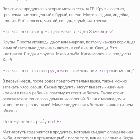
Вот список продуктов, которые можно есть на ГВ: Крупы: овсяная,
гречневая, рис очищенный и бурый, пшено. Мясо: говядина, индейка,
кролик. Рыба: лосось, минтай, сельдь, скумбрия, треска.
Что можно есть кормящей маме от 0 до 3 месяцев?
Крупы. Просты углеводы дают нам энергию, поэтому каждая кормящая
мама обязательно должна включать в себя каши. Овощи. Это
клетчатка. Ягоды и фрукты. Мясо и рыба. Кисломолочные продукты.
Хлеб.
Что можно есть при грудном вскармливании в первый месяц?
В первый месяц после родов предпочтительна варка, также можно
запекать мясо, овощи. Сырые продукты могут вызвать кишечные
колики и газы у ребенка, поэтому их стоит избегать. Также стоит
отказаться от консервов, домашних солений, блюд с маринадом и
излишне острых кушаний. Маме следует пить больше жидкости, чем
обычно.
Почему нельзя рыбу на ГВ?
Метилртуть содержится в продуктах, которые съедает определенная
рыба, и остается в организме рыбы после того, как ее выловили. Когда