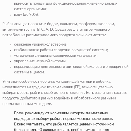
приносить пользу для функционирования жизненно важных
систем организма);
воду (до 90%).
Рыба насыщает организм йодом, кальцием, фосфором, железом,
витаминами группы B, C, A, D. Среди результатов регулярного
потребления рассматриваемого продукта можно отметить:
снижение уровня холестерина;
стабилизацию работы сердечно-сосудистой системы;
устранение синдрома «хронической усталости»;
укрепление нервной системы;
нормализацию деятельности щитовидной железы и эндокринной
системы в целом.
Учитывая особенности организма кормящей матери и ребёнка,
находящегося на грудном вскармливании (ГВ), важно тщательно
выбирать сорта рыб и способ их приготовления. Есть различия в составе
продукта, добытого в разных водоёмах и обработанного разными
промышленными методами.
Врачи рекомендуют кормящим матерям внимательно
подходить к выбору рыбы в первые месяцы после родов.
Важно учитывать, что рыба является ценным источником
белка и омега-3 жирных кислот, необходимых как для