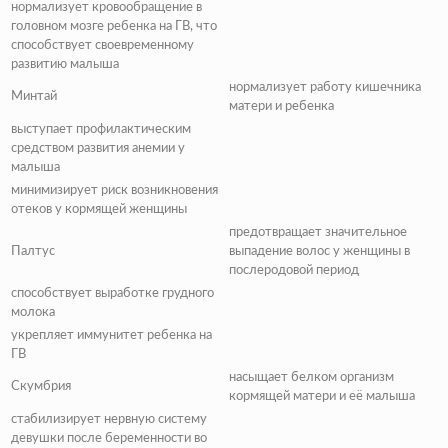
нормализует кровообращение в
головном мозге ребенка на ГВ, что
способствует своевременному
развитию малыша
нормализует работу кишечника
Минтай
матери и ребенка
выступает профилактическим
средством развития анемии у
малыша
минимизирует риск возникновения
отеков у кормящей женщины
предотвращает значительное
Палтус
выпадение волос у женщины в
послеродовой период
способствует выработке грудного
молока
укрепляет иммунитет ребенка на
ГВ
насыщает белком организм
Скумбрия
кормящей матери и её малыша
стабилизирует нервную систему
девушки после беременности во