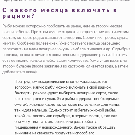
С какого месяца включать в
рацион?
Рыбу можно осторожно пробовать не ранее, чем на втором месяце
жизни ребенка. При этом лучше отдавать предпочтение диетическим
сортам, которые редко вызывают аллергию. Среди них: треска, судак,
минтай. Особенно полезен хек. Уже с третьего месяца разрешено
переходить на виды пожирнее: окунь, камбала, тилапия и др. Скумбрия
полезна, но она отличается повышенным содержание ртути. Поэтому
есть ее можно только в небольшом количестве. Уху лучше варить на
втором бульоне (после закипания из кастрюли сливается вода, а затем
добавляется новая).
При грудном вскармливании многие мамы задаются
вопросом, какую рыбу можно включать в свой рацион.
Эксперты рекомендуют выбирать нежирные сорта, такие
как треска, хек и судак. Эти рыбы содержат необходимые
омега-3 жирные кислоты, которые полезны как для мамы,
так и для малыша. Однако стоит избегать жирной рыбы,
такой как лосось или скумбрия, в первые месяцы, так как
они могут вызвать аллергию или расстройства
пищеварения у новорожденного. Важно также обращать
внимание на свежесть продукта и способ его