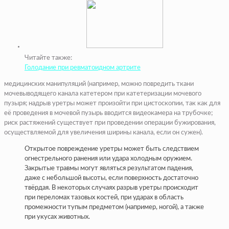
Читайте также:
Голодание при ревматоидном артрите
медицинских манипуляций (например, можно повредить ткани
мочевыводящего канала катетером при катетеризации мочевого
пузыря; надрыв уретры может произойти при цистоскопии, так как для
её проведения в мочевой пузырь вводится видеокамера на трубочке;
риск растяжений существует при проведении операции бужирования,
осуществляемой для увеличения ширины канала, если он сужен).
Открытое повреждение уретры может быть следствием
огнестрельного ранения или удара холодным оружием.
Закрытые травмы могут являться результатом падения,
даже с небольшой высоты, если поверхность достаточно
твёрдая. В некоторых случаях разрыв уретры происходит
при переломах тазовых костей, при ударах в область
промежности тупым предметом (например, ногой), а также
при укусах животных.