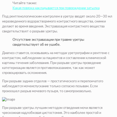
Читайте также:
Какая повязка накладывается при повреждении затылка
Под рентгенологическим контролем в уретру вводят около 20—30 мл
неразведенного водорастворимого контрастного вещества, снимки
делают во время введения. Экстравазация контрастного вещества
свидетельствует о разрыве уретры.
Отсутствие экстравазации при травме уретры
свидетельствует об ее ушибе.
Диагноз ставится, основываясь на методах уретрографии и рентгене с
контрастом, наблюдении за пациентов и составлении клинической
картины течения заболевания. При разрыве уретры проведение
катетеризации является противопоказанием, так как может
спровоцировать осложнения.
При разрыве задних отделов — простатического и перепончатого
наблюдается мочеиспускание только согласно позывам. Если
произошел разрыв мочевого пузыря, то самопроизвольно.
При разрыве уретры лучшим методом отведения мочи является
чрескожная надлобковая цистостомия. Это наиболее простой и