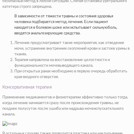
безопасный метод в любой ситуации. Слепая установка уретрального
катетера строго запрещена.
В зависимости от тяжести травмы и состояния здоровья
человека подбирается метод лечения. Если пациент
находится в болевом шоке или испытывает сильнуюболь,
вводятся анальгезирующие средства.
Лечение предусматривает такие мероприятия, как отведение
мочи, устранение внутренних скоплений крови и застоев урины в
тканях.
Терапия направлена на восстановление целостности и
функциональности мочевыводящего канала.
При открытых ранах необходимо в первую очередь обработать
края входного отверстия.
Консервативная терапия
Применение медикаментов и физиотерапии эффективно только тогда,
когда лечение начинается сразу после происхождения травмы, не
позднее полусуток после ушиба или надрыва мочеиспускательного
канала.
В остальных случаях также проводится пластика или накладывание