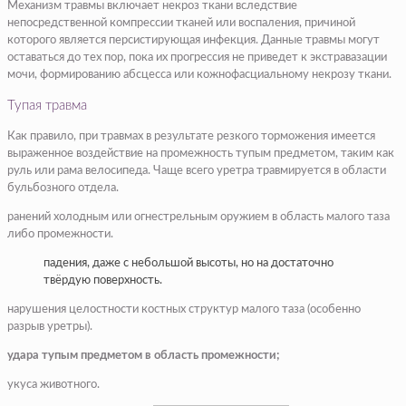
Механизм травмы включает некроз ткани вследствие
непосредственной компрессии тканей или воспаления, причиной
которого является персистирующая инфекция. Данные травмы могут
оставаться до тех пор, пока их прогрессия не приведет к экстравазации
мочи, формированию абсцесса или кожнофасциальному некрозу ткани.
Тупая травма
Как правило, при травмах в результате резкого торможения имеется
выраженное воздействие на промежность тупым предметом, таким как
руль или рама велосипеда. Чаще всего уретра травмируется в области
бульбозного отдела.
ранений холодным или огнестрельным оружием в область малого таза
либо промежности.
падения, даже с небольшой высоты, но на достаточно
твёрдую поверхность.
нарушения целостности костных структур малого таза (особенно
разрыв уретры).
удара тупым предметом в область промежности;
укуса животного.