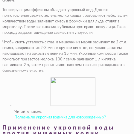
сияние.
Тонизирующим эффектом обладает укропный лед. Для его
приготовления свежую зелень мелко крошат, разбавляют небольшим
количеством воды, заливают смесь в формочки для льда, ставят в
морозилку. После застывания, кубиками протирают кожу лица. Такая
процедура дарит ощущение свежести и упругости.
Чтобы снять усталость с глаз, в мешочки из марли засыпают по 2 ст.л.
семян, заваривают их 2-3 мин. в крутом кипятке, остужают, а затем
накладывают на закрытые веки на 15 мин. Укропные компрессы также
помогают при застое молока. 100 г семян заливают 1 л кипятка,
настаивают 2 ч, затем пропитывают настоем ткань и прикладывают к
болезненному участку.
Читайте также:
Полезна ли укропная водичка для новорожденных?
Применение укропной воды
против кишечных колик