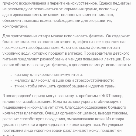
грудного вскармливания и перейти на искусственное. Однако педиатры
не рекомендуют отказываться от кормления грудью, поскольку
адаптированная смесь не может полностью заменить молоко,
обеспечить малыша всеми, необходимыми для его развития,
компонетами.
Для приготовления отвара можно использовать фенхель. Он содержит
большое количество полезных веществ, эффективнее справляется с
чрезмерным газообразованием. На основе масла фенхеля готовят
укропную воду, которую продают в аптеках. Производители детского
питания предлагают разнообразные чаи для повышения лактации. В их
состав обязательно входит фенхель, в дополнение могут использовать:
крапиву для укрепления иммунитета;
мелиссу для нормализации сна и стрессоустойчивости;
тмин, чтобы улучшить кровообращение и другие травы.
В послеродовой период могут возникнуть проблемы с ЖКТ: запор,
излишнее газообразование. Вода на основе укропа стабилизирует
пищеварение и нормализует стул, благодаря содержанию большого
количества клетчатки. Очищая организм от шлаков, выводя токсины,
растение способствует похудению, омолаживанию кожи. Из отвара
делают примочки и прикладывают к коже вокруг глаз. Регулярные
протирания лица укропной водой разглаживают кожу, придают ей