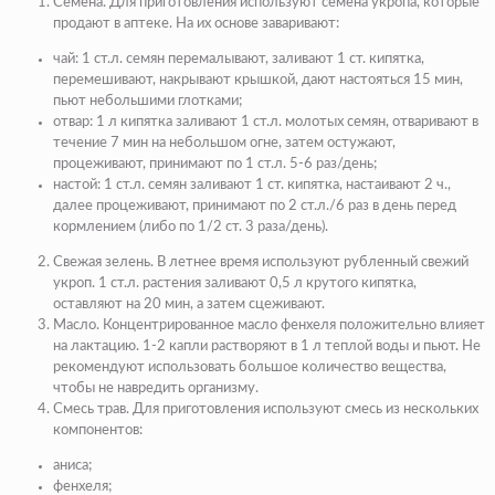
Семена. Для приготовления используют семена укропа, которые
продают в аптеке. На их основе заваривают:
чай: 1 ст.л. семян перемалывают, заливают 1 ст. кипятка,
перемешивают, накрывают крышкой, дают настояться 15 мин,
пьют небольшими глотками;
отвар: 1 л кипятка заливают 1 ст.л. молотых семян, отваривают в
течение 7 мин на небольшом огне, затем остужают,
процеживают, принимают по 1 ст.л. 5-6 раз/день;
настой: 1 ст.л. семян заливают 1 ст. кипятка, настаивают 2 ч.,
далее процеживают, принимают по 2 ст.л./6 раз в день перед
кормлением (либо по 1/2 ст. 3 раза/день).
Свежая зелень. В летнее время используют рубленный свежий
укроп. 1 ст.л. растения заливают 0,5 л крутого кипятка,
оставляют на 20 мин, а затем сцеживают.
Масло. Концентрированное масло фенхеля положительно влияет
на лактацию. 1-2 капли растворяют в 1 л теплой воды и пьют. Не
рекомендуют использовать большое количество вещества,
чтобы не навредить организму.
Смесь трав. Для приготовления используют смесь из нескольких
компонентов:
аниса;
фенхеля;