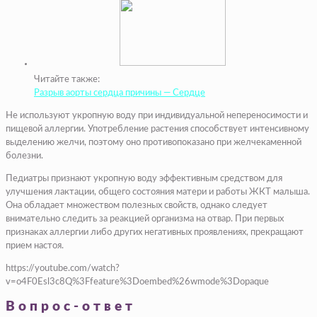
Читайте также:
Разрыв аорты сердца причины — Сердце
Не используют укропную воду при индивидуальной непереносимости и
пищевой аллергии. Употребление растения способствует интенсивному
выделению желчи, поэтому оно противопоказано при желчекаменной
болезни.
Педиатры признают укропную воду эффективным средством для
улучшения лактации, общего состояния матери и работы ЖКТ малыша.
Она обладает множеством полезных свойств, однако следует
внимательно следить за реакцией организма на отвар. При первых
признаках аллергии либо других негативных проявлениях, прекращают
прием настоя.
https://youtube.com/watch?
v=o4F0Esl3c8Q%3Ffeature%3Doembed%26wmode%3Dopaque
Вопрос-ответ