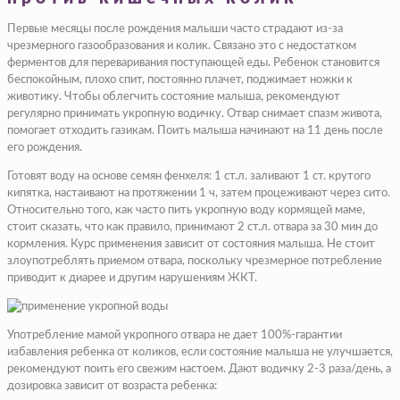
Первые месяцы после рождения малыши часто страдают из-за
чрезмерного газообразования и колик. Связано это с недостатком
ферментов для переваривания поступающей еды. Ребенок становится
беспокойным, плохо спит, постоянно плачет, поджимает ножки к
животику. Чтобы облегчить состояние малыша, рекомендуют
регулярно принимать укропную водичку. Отвар снимает спазм живота,
помогает отходить газикам. Поить малыша начинают на 11 день после
его рождения.
Готовят воду на основе семян фенхеля: 1 ст.л. заливают 1 ст. крутого
кипятка, настаивают на протяжении 1 ч, затем процеживают через сито.
Относительно того, как часто пить укропную воду кормящей маме,
стоит сказать, что как правило, принимают 2 ст.л. отвара за 30 мин до
кормления. Курс применения зависит от состояния малыша. Не стоит
злоупотреблять приемом отвара, поскольку чрезмерное потребление
приводит к диарее и другим нарушениям ЖКТ.
Употребление мамой укропного отвара не дает 100%-гарантии
избавления ребенка от коликов, если состояние малыша не улучшается,
рекомендуют поить его свежим настоем. Дают водичку 2-3 раза/день, а
дозировка зависит от возраста ребенка: