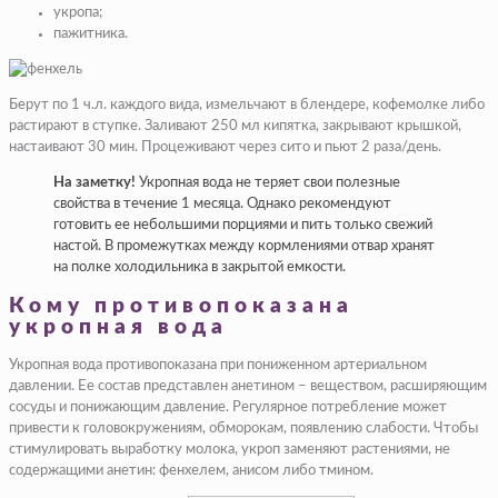
укропа;
пажитника.
Берут по 1 ч.л. каждого вида, измельчают в блендере, кофемолке либо
растирают в ступке. Заливают 250 мл кипятка, закрывают крышкой,
настаивают 30 мин. Процеживают через сито и пьют 2 раза/день.
На заметку!
Укропная вода не теряет свои полезные
свойства в течение 1 месяца. Однако рекомендуют
готовить ее небольшими порциями и пить только свежий
настой. В промежутках между кормлениями отвар хранят
на полке холодильника в закрытой емкости.
Кому противопоказана
укропная вода
Укропная вода противопоказана при пониженном артериальном
давлении. Ее состав представлен анетином – веществом, расширяющим
сосуды и понижающим давление. Регулярное потребление может
привести к головокружениям, обморокам, появлению слабости. Чтобы
стимулировать выработку молока, укроп заменяют растениями, не
содержащими анетин: фенхелем, анисом либо тмином.