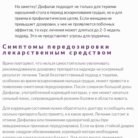
На заметку! Дюфалак подходит не только для терапии
нарушений стула в период вскармливания грудью, но и для
приема в профилактических целях. Если женщина не
превышает дозировки, у нее не проявляется побочных
эффектов, то курс лечения может длиться до 2-3 недель
подряд. Это не представляет угрозы для грудничка.
Симптомы передозировки
лекарственным средством
Врачи повторяют, что нельзя самостоятельно увеличивать
рекомендованную дозировку препарата в надежде на ускоренный
результат лечения. Такой безответственный подход к терапии,
особенно во время вскармливания малыша грудью, может привести к
появлению симптомов передозировки. После слишком большой дозы
Дюфалак, употребленной кормящей матерью, у нее может начаться
сильный понос, сопровождаемый резкими болями в области живота.
Для коррекции состояния нужно обратиться к доктору и сообщить ему,
сколько препарата было принято, и в какое время. Лечение состоит в
отмене Дюфалака или понижении однократной дозы (при
невыраженных признаках передозировки). Если на фоне стойкой диареи
возник синдром обезвоживания, кормящей матери необходима
коррекция электролитного баланса. Для этого внутрь принимают