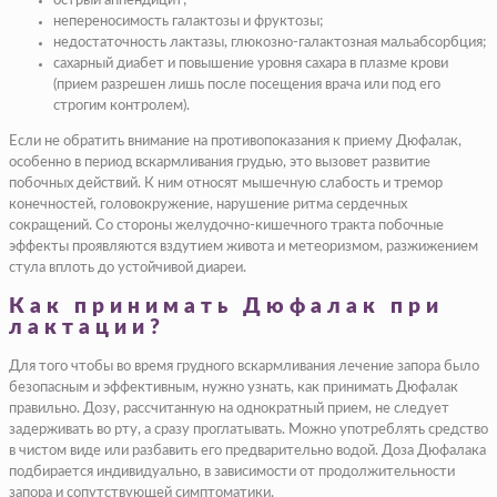
острый аппендицит;
непереносимость галактозы и фруктозы;
недостаточность лактазы, глюкозно-галактозная мальабсорбция;
сахарный диабет и повышение уровня сахара в плазме крови
(прием разрешен лишь после посещения врача или под его
строгим контролем).
Если не обратить внимание на противопоказания к приему Дюфалак,
особенно в период вскармливания грудью, это вызовет развитие
побочных действий. К ним относят мышечную слабость и тремор
конечностей, головокружение, нарушение ритма сердечных
сокращений. Со стороны желудочно-кишечного тракта побочные
эффекты проявляются вздутием живота и метеоризмом, разжижением
стула вплоть до устойчивой диареи.
Как принимать Дюфалак при
лактации?
Для того чтобы во время грудного вскармливания лечение запора было
безопасным и эффективным, нужно узнать, как принимать Дюфалак
правильно. Дозу, рассчитанную на однократный прием, не следует
задерживать во рту, а сразу проглатывать. Можно употреблять средство
в чистом виде или разбавить его предварительно водой. Доза Дюфалака
подбирается индивидуально, в зависимости от продолжительности
запора и сопутствующей симптоматики.