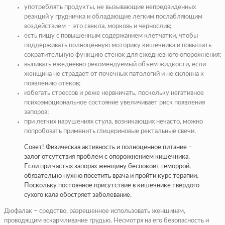
употреблять продукты, не вызывающие непредвиденных
реакций у грудничка и обладающие легким послабляющим
воздействием – это свекла, морковь и чернослив;
есть пищу с повышенным содержанием клетчатки, чтобы
поддерживать полноценную моторику кишечника и повышать
сократительную функцию стенок для ежедневного опорожнения;
выпивать ежедневно рекомендуемый объем жидкости, если
женщина не страдает от почечных патологий и не склонна к
появлению отеков;
избегать стрессов и реже нервничать, поскольку негативное
психоэмоциональное состояние увеличивает риск появления
запоров;
при легких нарушениях стула, возникающих нечасто, можно
попробовать применить глицериновые ректальные свечи.
Совет! Физическая активность и полноценное питание –
залог отсутствия проблем с опорожнением кишечника.
Если при частых запорах женщину беспокоит геморрой,
обязательно нужно посетить врача и пройти курс терапии.
Поскольку постоянное присутствие в кишечнике твердого
сухого кала обостряет заболевание.
Дюфалак – средство, разрешенное использовать женщинам,
проводящим вскармливание грудью. Несмотря на его безопасность и