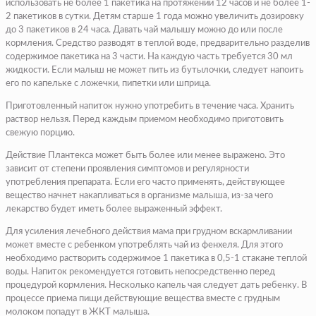
использовать не более 1 пакетика на протяжении 12 часов и не более 1-
2 пакетиков в сутки. Детям старше 1 года можно увеличить дозировку
до 3 пакетиков в 24 часа. Давать чай малышу можно до или после
кормления. Средство разводят в теплой воде, предварительно разделив
содержимое пакетика на 3 части. На каждую часть требуется 30 мл
жидкости. Если малыш не может пить из бутылочки, следует напоить
его по капельке с ложечки, пипетки или шприца.
Приготовленный напиток нужно употребить в течение часа. Хранить
раствор нельзя. Перед каждым приемом необходимо приготовить
свежую порцию.
Действие Плантекса может быть более или менее выражено. Это
зависит от степени проявления симптомов и регулярности
употребления препарата. Если его часто применять, действующее
вещество начнет накапливаться в организме малыша, из-за чего
лекарство будет иметь более выраженный эффект.
Для усиления лечебного действия мама при грудном вскармливании
может вместе с ребенком употреблять чай из фенхеля. Для этого
необходимо растворить содержимое 1 пакетика в 0,5-1 стакане теплой
воды. Напиток рекомендуется готовить непосредственно перед
процедурой кормления. Несколько капель чая следует дать ребенку. В
процессе приема пищи действующие вещества вместе с грудным
молоком попадут в ЖКТ малыша.