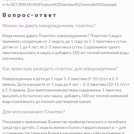
v=Iv3lCCRWUXU%3Ffeature%3Doembed%26wmode%3Dopaque
Вопрос-ответ
Можно ли давать новорожденному плантекс?
Когда можно давать Плантекс новорожденному? Плантекс Сандоз
принимать младенцам от 2 недель до 1 года: по 1-2 пакетика в сутки,
детям от 1 до 4 лет: по 2-3 пакетика в сутки. Содержимое одного
пакетика высыпать в чашку и добавить 100 мл теплой кипяченой воды
или молока.
Как правильно разводить плантекс для новорожденных?
Новорожденные и дети до 1 года: 1-2 пакетика (5-10 г)/сут в 2-3
приема. Дети в возрасте от 1 года до 4 лет – 2-3 пакетика (10-15 г)/сут
в 2-3 приема. Для приготовления раствора содержимое 1 пакетика
высыпать в бутылочку или чашку, добавить 100 мл теплой кипяченой
воды и размешать до полного растворения гранул.
Для чего назначают Плантекс?
Показания к применению В качестве профилактического и лечебного
средства у детей с 2 недель жизни и более старшего возраста: — для
устранения спастических болей в кишечнике при слабо выраженных