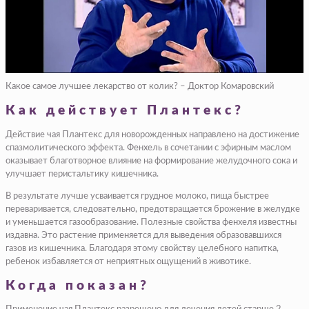
Какое самое лучшее лекарство от колик? – Доктор Комаровский
Как действует Плантекс?
Действие чая Плантекс для новорожденных направлено на достижение
спазмолитического эффекта. Фенхель в сочетании с эфирным маслом
оказывает благотворное влияние на формирование желудочного сока и
улучшает перистальтику кишечника.
В результате лучше усваивается грудное молоко, пища быстрее
переваривается, следовательно, предотвращается брожение в желудке
и уменьшается газообразование. Полезные свойства фенхеля известны
издавна. Это растение применяется для выведения образовавшихся
газов из кишечника. Благодаря этому свойству целебного напитка,
ребенок избавляется от неприятных ощущений в животике.
Когда показан?