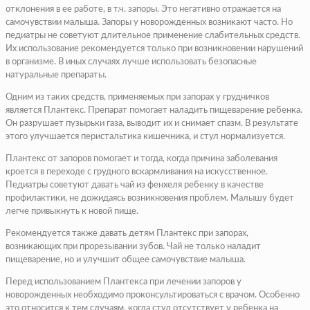
отклонения в ее работе, в т.ч. запоры. Это негативно отражается на
самочувствии малыша. Запоры у новорожденных возникают часто. Но
педиатры не советуют длительное применение слабительных средств.
Их использование рекомендуется только при возникновении нарушений
в организме. В иных случаях лучше использовать безопасные
натуральные препараты.
Одним из таких средств, применяемых при запорах у грудничков
является Плантекс. Препарат помогает наладить пищеварение ребенка.
Он разрушает пузырьки газа, выводит их и снимает спазм. В результате
этого улучшается перистальтика кишечника, и стул нормализуется.
Плантекс от запоров помогает и тогда, когда причина заболевания
кроется в переходе с грудного вскармливания на искусственное.
Педиатры советуют давать чай из фенхеля ребенку в качестве
профилактики, не дожидаясь возникновения проблем. Малышу будет
легче привыкнуть к новой пище.
Рекомендуется также давать детям Плантекс при запорах,
возникающих при прорезывании зубов. Чай не только наладит
пищеварение, но и улучшит общее самочувствие малыша.
Перед использованием Плантекса при лечении запоров у
новорожденных необходимо проконсультироваться с врачом. Особенно
это относится к тем случаям, когда стул отсутствует у ребенка на