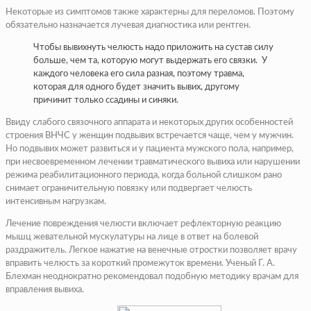
Некоторые из симптомов также характерны для переломов. Поэтому
обязательно назначается лучевая диагностика или рентген.
Чтобы вывихнуть челюсть надо приложить на сустав силу
больше, чем та, которую могут выдержать его связки. У
каждого человека его сила разная, поэтому травма,
которая для одного будет значить вывих, другому
причинит только ссадины и синяки.
Ввиду слабого связочного аппарата и некоторых других особенностей
строения ВНЧС у женщин подвывих встречается чаще, чем у мужчин.
Но подвывих может развиться и у пациента мужского пола, например,
при несвоевременном лечении травматического вывиха или нарушении
режима реабилитационного периода, когда больной слишком рано
снимает ограничительную повязку или подвергает челюсть
интенсивным нагрузкам.
Лечение повреждения челюсти включает рефлекторную реакцию
мышц жевательной мускулатуры на лице в ответ на болевой
раздражитель. Легкое нажатие на венечные отростки позволяет врачу
вправить челюсть за короткий промежуток времени. Ученый Г. А.
Блехман неоднократно рекомендовал подобную методику врачам для
вправления вывиха.