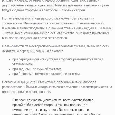
(справа и слева), различаю односторонний подвывих/вывих и
двусторонний вывих/подвывих. Поэтому признаки в первом случае
будут с одной стороны, а во втором — с обеих сторон.
По течению вывих и подвывих сустава может быть острым и
хроническим. Они называются соответственно — травматический и
привычный вывих/подвывих. По данным статистики каждый 15-й вывих
— это вывих височно-нижнечелюстного сустава. А на долю привычных
вывихов приходится до трети всех случаев.
В зависимости от месторасположения головки сустава, вывих челюсти
делится на передний, задний и боковой:
при переднем сдвиге суставная головка размещается перед
углублением;
при заднем – за сумкой сустава;
при боковом – немного в отдалении от ямки.
Согласно медицинской статистике, передний вывих наиболее
распространен. Вывихи и подвывихи челюсти еще классифицируются на
односторонние и двусторонние.
В первом случае пациент испытывает чувство боли с
правой либо с левой стороны, так как произошло
смещение одного из суставов. Во втором варианте
смещение нижней челюсти осуществляется с двух боков.