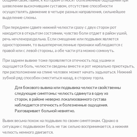
общими свойствами, к которым относят болезненные ощущения при
шевелении выскочившим суставом, отсутствие способности
осуществлять движение в четыре разных направления, сильнейшее
выделение слюны.
При переднем сдвиге нижней челюсти сразу с двух сторон рот
находится в открытом состоянии, чувство боли отдает в район ушей,
речь нечленораздельна. Если смещение или подвывих является
односторонним, то вышеперечисленные признаки наблюдаются с
правой или с левой стороны, а обе части рта можно сомкнуть.
При заднем вывихе тоже проявляется отечность под ушами и
ощущается боль, челюсти сведены вместе и рот нереально приоткрыть,
при расположении на спине человек может начать задыхаться. Нижний
зубной ряд способен сместиться назад, в сторону горла.
Для бокового вывиха или подвывиха челюсти свойственны
следующие симптомы: челюсть сдвинута в одну из
сторон, в районе неверно локализованного сустава
наблюдается отечность и болезненные ощущения.
Разговаривает больной невнятно.
Вывих весьма похож на подвывих по своим симптомам. Однако в
ситуации с подвывихом боль не так сильно воспринимается, а нижняя
челюсть немного двигается.