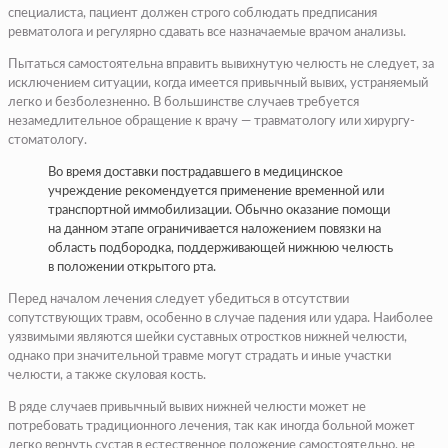
специалиста, пациент должен строго соблюдать предписания
ревматолога и регулярно сдавать все назначаемые врачом анализы.
Пытаться самостоятельна вправить вывихнутую челюсть не следует, за
исключением ситуации, когда имеется привычный вывих, устраняемый
легко и безболезненно. В большинстве случаев требуется
незамедлительное обращение к врачу — травматологу или хирургу-
стоматологу.
Во время доставки пострадавшего в медицинское
учреждение рекомендуется применение временной или
транспортной иммобилизации. Обычно оказание помощи
на данном этапе ограничивается наложением повязки на
область подбородка, поддерживающей нижнюю челюсть
в положении открытого рта.
Перед началом лечения следует убедиться в отсутствии
сопутствующих травм, особенно в случае падения или удара. Наиболее
уязвимыми являются шейки суставных отростков нижней челюсти,
однако при значительной травме могут страдать и иные участки
челюсти, а также скуловая кость.
В ряде случаев привычный вывих нижней челюсти может не
потребовать традиционного лечения, так как иногда больной может
легко вернуть сустав в естественное положение самостоятельно, не