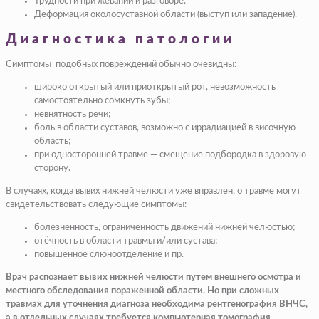
Трудности при жевании и разговоре.
Деформация околосуставной области (выступ или западение).
Диагностика патологии
Симптомы подобных повреждений обычно очевидны:
широко открытый или приоткрытый рот, невозможность
самостоятельно сомкнуть зубы;
невнятность речи;
боль в области суставов, возможно с иррадиацией в височную
область;
при односторонней травме — смещение подбородка в здоровую
сторону.
В случаях, когда вывих нижней челюсти уже вправлен, о травме могут
свидетельствовать следующие симптомы:
болезненность, ограниченность движений нижней челюстью;
отёчность в области травмы и/или сустава;
повышенное слюноотделение и пр.
Врач распознает вывих нижней челюсти путем внешнего осмотра и
местного обследования пораженной области. Но при сложных
травмах для уточнения диагноза необходима рентгенография ВНЧС,
а в отдельных случаях требуется компьютерная томография.