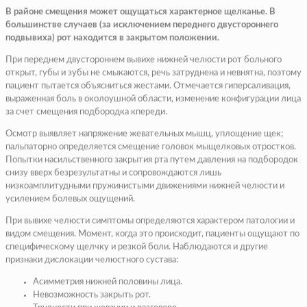
В районе смещения может ощущаться характерное щелканье. В
большинстве случаев (за исключением переднего двустороннего
подвывиха) рот находится в закрытом положении.
При переднем двустороннем вывихе нижней челюсти рот больного
открыт, губы и зубы не смыкаются, речь затруднена и невнятна, поэтому
пациент пытается объясниться жестами. Отмечается гиперсаливация,
выраженная боль в околоушной области, изменение конфигурации лица
за счет смещения подбородка кпереди.
Осмотр выявляет напряжение жевательных мышц, уплощение щек;
пальпаторно определяется смещение головок мыщелковых отростков.
Попытки насильственного закрытия рта путем давления на подбородок
снизу вверх безрезультатны и сопровождаются лишь
низкоамплитудными пружинистыми движениями нижней челюсти и
усилением болевых ощущений.
При вывихе челюсти симптомы определяются характером патологии и
видом смещения. Момент, когда это происходит, пациенты ощущают по
специфическому щелчку и резкой боли. Наблюдаются и другие
признаки дислокации челюстного сустава:
Асимметрия нижней половины лица.
Невозможность закрыть рот.