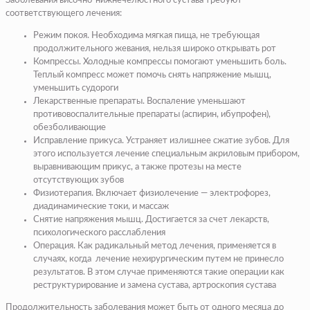
Заболевания височно-нижнечелюстного сустава требуют
соответствующего лечения:
Режим покоя. Необходима мягкая пища, не требующая
продолжительного жевания, нельзя широко открывать рот
Компрессы. Холодные компрессы помогают уменьшить боль.
Теплый компресс может помочь снять напряжение мышц,
уменьшить судороги
Лекарственные препараты. Воспаление уменьшают
противовоспалительные препараты (аспирин, ибупрофен),
обезболивающие
Исправление прикуса.
Устраняет излишнее сжатие зубов. Для
этого используется лечение специальным акриловым прибором,
выравнивающим прикус, а также протезы на месте
отсутствующих зубов
Физиотерапия. Включает физиолечение — электрофорез,
диадинамические токи, и массаж
Снятие напряжения мышц. Достигается за счет лекарств,
психологического расслабления
Операция. Как радикальный метод лечения, применяется в
случаях, когда лечение нехирургическим путем не принесло
результатов. В этом случае применяются такие операции как
реструктурирование и замена сустава, артроскопия сустава
Продолжительность заболевания может быть от одного месяца до