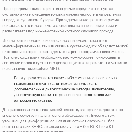
При переднем вывихе на рентгенограмме определяется пустая
суставная ямка и смещение головки нижней челюсти в направлении
вперед от суставного бугорка. При заднем вывихе рентгенограмма
показывает, что головка сустава смещена по направлению назад и
располагается под нижней стенкой костного слухового прохода.
Иногда рентгенологическое исследование может оказаться
малоинформативным, так как связки и суставной диск обладают низкой
плотностью и хорошо разглядеть их на рентгенограммах невозможно.
Поэтому, когда врачу необходимо как можно более точно оценить
состояние связок и суставного диска, пациента направляют на магнитно-
резонансную томографию (МРТ).
Если у врача остаются какие-либо сомнения относительно
правильности диагноза, он может использовать
дополнительные диагностические методы: аксиографию,
динамическую магнитно-резонансную томографию или
артроскопию сустава.
Для распознавания вывиха нижней челюсти, как правило, достаточно
внешнего осмотра и пальпаторного обследования. Вместе с тем,
уточняющая и дифференциальная диагностика невозможны без
рентгенографии ВНЧС, а в сложных случаях – без КЛКТ или КТ