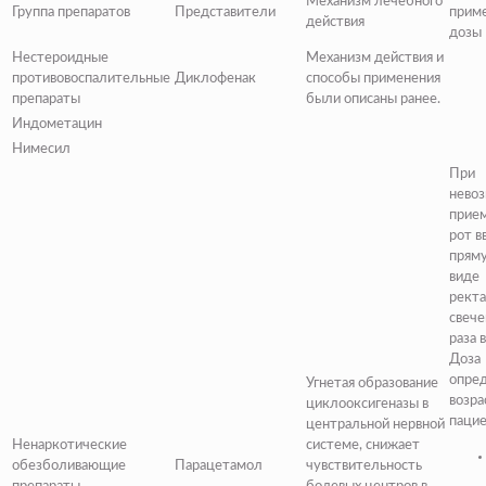
Механизм лечебного
Группа препаратов
Представители
приме
действия
дозы
Нестероидные
Механизм действия и
противовоспалительные
Диклофенак
способы применения
препараты
были описаны ранее.
Индометацин
Нимесил
При
нево
прием
рот в
прям
виде
рект
свече
раза 
Доза
опре
Угнетая образование
возра
циклооксигеназы в
пацие
центральной нервной
Ненаркотические
системе, снижает
обезболивающие
Парацетамол
чувствительность