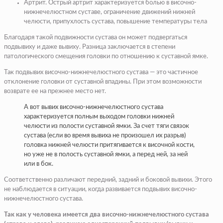
Артрит.
Острый артрит характеризуется болью в височно-
нижнечелюстном суставе, ограничение движений нижней
челюсти, припухлость сустава, повышение температуры тела
Благодаря такой подвижности сустава он может подвергаться
подвывиху и даже вывиху. Разница заключается в степени
патологического смещения головки по отношению к суставной ямке.
Так подвывих височно-нижнечелюстного сустава — это частичное
отклонение головки от суставной впадины. При этом возможности
возврате ее на прежнее место нет.
А вот вывих височно-нижнечелюстного сустава
характеризуется полным выходом головки нижней
челюсти из полости суставной ямки. За счет тяги связок
сустава (если во время вывиха не произошел их разрыв)
головка нижней челюсти притягивается к височной кости,
но уже не в полость суставной ямки, а перед ней, за ней
или в бок.
Соответственно различают передний, задний и боковой вывихи. Этого
не наблюдается в ситуации, когда развивается подвывих височно-
нижнечелюстного сустава.
Так как у человека имеется два височно-нижнечелюстного сустава