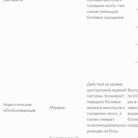
препараты
болевых центров в
головном мозге, тем
самым уменьшая
болевые ощущения.
Действуя на уровне
центральной нервной
Внут
системы, блокирует
по 10
передачу болевых
раз в 
Наркотические
Морфин
нервных импульсов к
завис
обезболивающие
головному мозгу, а
выра
также снижает
боле
психоэмоциональную
синдр
реакцию на боль.