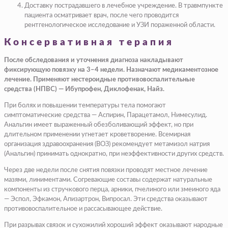
Доставку пострадавшего в лечебное учреждение. В травмпункте
пациента осматривает врач, после чего проводится
рентгенологическое исследование и УЗИ пораженной области.
Консервативная терапия
После обследования и уточнения диагноза накладывают
фиксирующую повязку на 3–4 недели. Назначают медикаментозное
лечение. Применяют нестероидные противовоспалительные
средства (НПВС) — Ибупрофен, Диклофенак, Найз.
При болях и повышении температуры тела помогают
симптоматические средства — Аспирин, Парацетамол, Нимесулид.
Анальгин имеет выраженный обезболивающий эффект, но при
длительном применении угнетает кроветворение. Всемирная
организация здравоохранения (ВОЗ) рекомендует метамизол натрия
(Анальгин) принимать однократно, при неэффективности других средств.
Через две недели после снятия повязки проводят местное лечение
мазями, линиментами. Согревающие составы содержат натуральные
компоненты из стручкового перца, арники, пчелиного или змеиного яда
— Эспол, Эфкамон, Апизартрон, Випросал. Эти средства оказывают
противовоспалительное и рассасывающее действие.
При разрывах связок и сухожилий хороший эффект оказывают народные