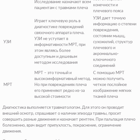
Исследование назначают всем
конечности и
пациентам с травмами плеча
плечевого пояса
УЗИ дает точную
Играет ключевую роль в
информацию о степени
диагностике повреждений
повреждения,
связочного аппарата плеча.
состоянии мышц,
УЗИ не уступает в
УЗИ
сухожилий, структур
информативности МРТ, при
плечевого и
этом являясь более
акромиально-
доступным и дешевым
ключичного
методом исследования
соединений
МРТ – это точный и
С помощью МРТ
высокоинформативный метод.
можно получить
МРТ
Но при повреждениях плеча
четкое послойное
его применяют редко из-за
изображение мягких
высокой стоимости
тканей плеча
Диагностика выполняется травматологом. Для этого он проводит
внешний осмотр, спрашивает о наличии эпизода травмы, просит
совершить разные движения и назначает рентген. При пальпация плечо
болезненно, врач видит припухлость, покраснение, ограничение
движения.