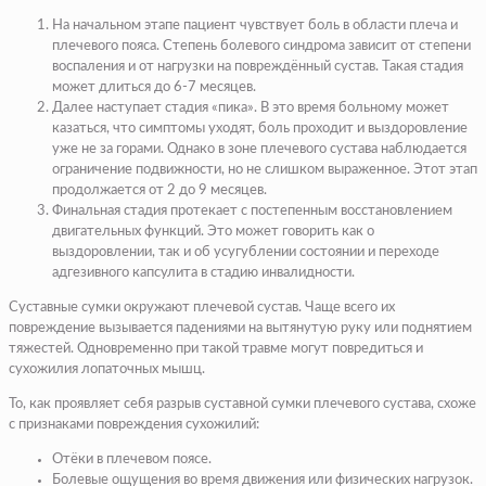
На начальном этапе пациент чувствует боль в области плеча и
плечевого пояса. Степень болевого синдрома зависит от степени
воспаления и от нагрузки на повреждённый сустав. Такая стадия
может длиться до 6-7 месяцев.
Далее наступает стадия «пика». В это время больному может
казаться, что симптомы уходят, боль проходит и выздоровление
уже не за горами. Однако в зоне плечевого сустава наблюдается
ограничение подвижности, но не слишком выраженное. Этот этап
продолжается от 2 до 9 месяцев.
Финальная стадия протекает с постепенным восстановлением
двигательных функций. Это может говорить как о
выздоровлении, так и об усугублении состоянии и переходе
адгезивного капсулита в стадию инвалидности.
Суставные сумки окружают плечевой сустав. Чаще всего их
повреждение вызывается падениями на вытянутую руку или поднятием
тяжестей. Одновременно при такой травме могут повредиться и
сухожилия лопаточных мышц.
То, как проявляет себя разрыв суставной сумки плечевого сустава, схоже
с признаками повреждения сухожилий:
Отёки в плечевом поясе.
Болевые ощущения во время движения или физических нагрузок.