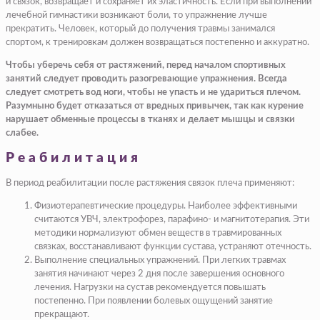
и связок, возвращает и сохраняет их эластичность. Если при выполнении
лечебной гимнастики возникают боли, то упражнение лучше
прекратить. Человек, который до получения травмы занимался
спортом, к тренировкам должен возвращаться постепенно и аккуратно.
Чтобы уберечь себя от растяжений, перед началом спортивных
занятий следует проводить разогревающие упражнения. Всегда
следует смотреть вод ноги, чтобы не упасть и не удариться плечом.
Разумныно будет отказаться от вредных привычек, так как курение
нарушает обменные процессы в тканях и делает мышцы и связки
слабее.
Реабилитация
В период реабилитации после растяжения связок плеча применяют:
Физиотерапевтические процедуры. Наиболее эффективными
считаются УВЧ, электрофорез, парафино- и магнитотерапия. Эти
методики нормализуют обмен веществ в травмированных
связках, восстанавливают функции сустава, устраняют отечность.
Выполнение специальных упражнений. При легких травмах
занятия начинают через 2 дня после завершения основного
лечения. Нагрузки на сустав рекомендуется повышать
постепенно. При появлении болевых ощущений занятие
прекращают.