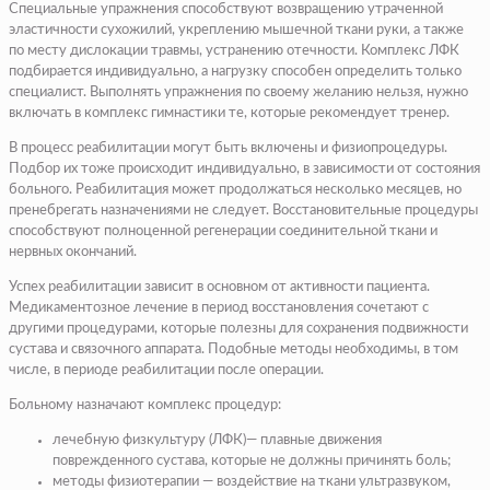
Специальные упражнения способствуют возвращению утраченной
эластичности сухожилий, укреплению мышечной ткани руки, а также
по месту дислокации травмы, устранению отечности. Комплекс ЛФК
подбирается индивидуально, а нагрузку способен определить только
специалист. Выполнять упражнения по своему желанию нельзя, нужно
включать в комплекс гимнастики те, которые рекомендует тренер.
В процесс реабилитации могут быть включены и физиопроцедуры.
Подбор их тоже происходит индивидуально, в зависимости от состояния
больного. Реабилитация может продолжаться несколько месяцев, но
пренебрегать назначениями не следует. Восстановительные процедуры
способствуют полноценной регенерации соединительной ткани и
нервных окончаний.
Успех реабилитации зависит в основном от активности пациента.
Медикаментозное лечение в период восстановления сочетают с
другими процедурами, которые полезны для сохранения подвижности
сустава и связочного аппарата. Подобные методы необходимы, в том
числе, в периоде реабилитации после операции.
Больному назначают комплекс процедур:
лечебную физкультуру (ЛФК)— плавные движения
поврежденного сустава, которые не должны причинять боль;
методы физиотерапии — воздействие на ткани ультразвуком,