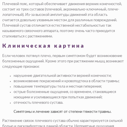
Плечевой пояс, который обеспечивает движения верхних конечностей,
состоит из трех суставов (плечевой, акромиально-ключичный, плече-
лопаточный). Из-за высокой амплитуды движений эта область
считается довольно уязвимым местом для различных повреждений.
Плечевой сустав отличается естественной нестабильностью так
называемого связочного аппарата, поэтому очень часто приходится
сталкиваться с растяжениями.
Клиническая картина
Если человек потянул плечо, первым симптомом будет возникновение
болезненных ощущений. Кроме этого при растяжении мышц возникают
следующие признаки:
нарушение двигательной активности верхней конечности;
возникновение покраснений и кровоподтека в области травмы;
повышение температуры тела и местная гиперемия;
острые болезненные ощущения, со временем, становящиеся
ноющими и усиливающиеся при попытках движений;
отечность плечевого сустава.
Симптомы и лечение зависят от степени тяжести травмы.
Растяжение связок плечевого сустава обычно характеризуется сильной
болью и дискомфортом в данной области. Неприятные ощущения