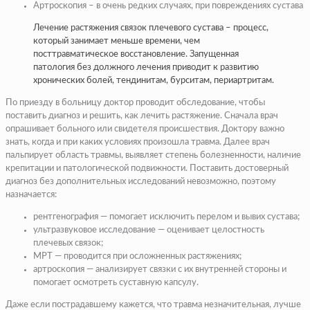
Артроскопия – в очень редких случаях, при повреждениях сустава
Лечение растяжения связок плечевого сустава – процесс,
который занимает меньше времени, чем
посттравматическое восстановление. Запущенная
патология без должного лечения приводит к развитию
хронических болей, тендинитам, бурситам, периартритам.
По приезду в больницу доктор проводит обследование, чтобы
поставить диагноз и решить, как лечить растяжение. Сначала врач
опрашивает больного или свидетеля происшествия. Доктору важно
знать, когда и при каких условиях произошла травма. Далее врач
пальпирует область травмы, выявляет степень болезненности, наличие
крепитации и патологической подвижности. Поставить достоверный
диагноз без дополнительных исследований невозможно, поэтому
назначается:
рентгенография — помогает исключить перелом и вывих сустава;
ультразвуковое исследование — оценивает целостность
плечевых связок;
МРТ — проводится при осложненных растяжениях;
артроскопия — анализирует связки с их внутренней стороны и
помогает осмотреть суставную капсулу.
Даже если пострадавшему кажется, что травма незначительная, лучше