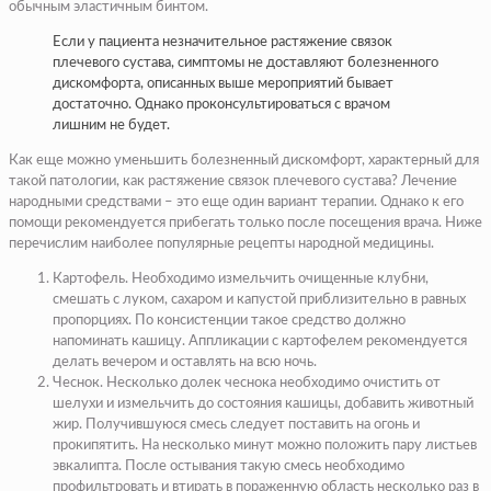
обычным эластичным бинтом.
Если у пациента незначительное растяжение связок
плечевого сустава, симптомы не доставляют болезненного
дискомфорта, описанных выше мероприятий бывает
достаточно. Однако проконсультироваться с врачом
лишним не будет.
Как еще можно уменьшить болезненный дискомфорт, характерный для
такой патологии, как растяжение связок плечевого сустава? Лечение
народными средствами – это еще один вариант терапии. Однако к его
помощи рекомендуется прибегать только после посещения врача. Ниже
перечислим наиболее популярные рецепты народной медицины.
Картофель. Необходимо измельчить очищенные клубни,
смешать с луком, сахаром и капустой приблизительно в равных
пропорциях. По консистенции такое средство должно
напоминать кашицу. Аппликации с картофелем рекомендуется
делать вечером и оставлять на всю ночь.
Чеснок. Несколько долек чеснока необходимо очистить от
шелухи и измельчить до состояния кашицы, добавить животный
жир. Получившуюся смесь следует поставить на огонь и
прокипятить. На несколько минут можно положить пару листьев
эвкалипта. После остывания такую смесь необходимо
профильтровать и втирать в пораженную область несколько раз в