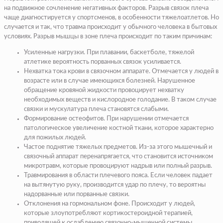
на подвижное сочленение негативных факторов. Разрыв связок плеча
чаще диагностируется у спортсменов, в особенности тяжелоатлетов. Но
случается и так, что травма происходит у обычного человека в бытовых
условиях. Разрыв мышцы в зоне плеча происходит по таким причинам:
Усиленные нагрузки. При плавании, баскетболе, тяжелой
атлетике вероятность порванных связок усиливается.
Нехватка тока крови в связочном аппарате. Отмечается у людей в
возрасте или в случае имеющихся болезней. Нарушенное
обращение кровяной жидкости провоцирует нехватку
необходимых веществ и кислородное голодание. В таком случае
связки и мускулатура плеча становятся слабыми.
Формирование остеофитов. При нарушении отмечается
патологическое увеличение костной ткани, которое характерно
для пожилых людей.
Частое поднятие тяжелых предметов. Из-за этого мышечный и
связочный аппарат перенапрягается, что становится источником
микротравм, которые провоцируют надрыв или полный разрыв.
Травмирования в области плечевого пояса. Если человек падает
на вытянутую руку, производится удар по плечу, то вероятны
надорванные или порванные связки.
Отклонения на гормональном фоне. Происходит у людей,
которые злоупотребляют кортикостероидной терапией,
приводящей к ослаблению связочно-мышечной системы.