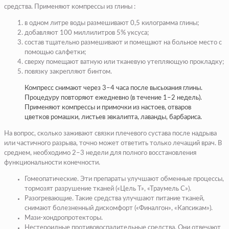
средства. Применяют компрессы из глины :
в одном литре воды размешивают 0,5 килограмма глины;
добавляют 100 миллилитров 5% уксуса;
состав тщательно размешивают и помещают на больное место с
помощью салфетки;
сверху помещают ватную или тканевую утепляющую прокладку;
повязку закрепляют бинтом.
Компресс снимают через 3–4 часа после высыхания глины.
Процедуру повторяют ежедневно (в течение 1–2 недель).
Применяют компрессы и примочки из настоев, отваров
цветков ромашки, листьев эвкалипта, лаванды, барбариса.
На вопрос, сколько заживают связки плечевого сустава после надрыва
или частичного разрыва, точно может ответить только лечащий врач. В
среднем, необходимо 2–3 недели для полного восстановления
функциональности конечности.
Гомеопатические. Эти препараты улучшают обменные процессы,
тормозят разрушение тканей («Цель Т», «Траумель С»).
Разогревающие. Такие средства улучшают питание тканей,
снимают болезненный дискомфорт («Финалгон», «Капсикам»).
Мази-хондропротекторы.
Нестероидные противовоспалительные средства. Они отвечают