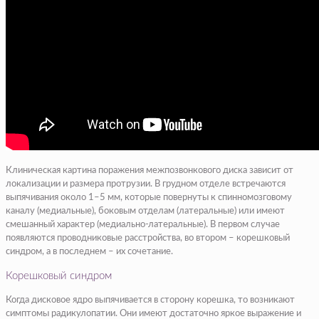
Клиническая картина поражения межпозвонкового диска зависит от
локализации и размера протрузии. В грудном отделе встречаются
выпячивания около 1–5 мм, которые повернуты к спинномозговому
каналу (медиальные), боковым отделам (латеральные) или имеют
смешанный характер (медиально-латеральные). В первом случае
появляются проводниковые расстройства, во втором – корешковый
синдром, а в последнем – их сочетание.
Корешковый синдром
Когда дисковое ядро выпячивается в сторону корешка, то возникают
симптомы радикулопатии. Они имеют достаточно яркое выражение и