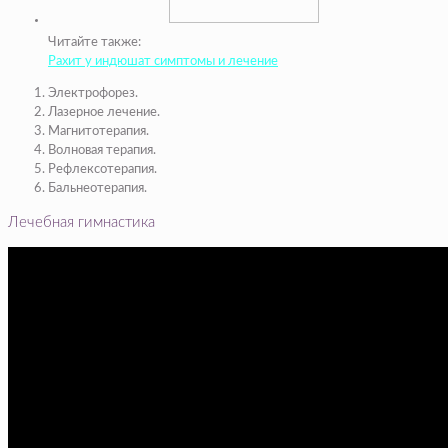
Читайте также:
Рахит у индюшат симптомы и лечение
Электрофорез.
Лазерное лечение.
Магнитотерапия.
Волновая терапия.
Рефлексотерапия.
Бальнеотерапия.
Лечебная гимнастика