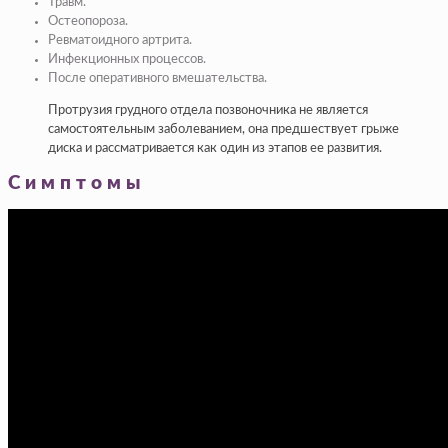
Травм.
Остеопороза.
Ревматоидного артрита.
Инфекционных процессов.
После оперативного вмешательства.
Протрузия грудного отдела позвоночника не является
самостоятельным заболеванием, она предшествует грыже
диска и рассматривается как один из этапов ее развития.
Симптомы