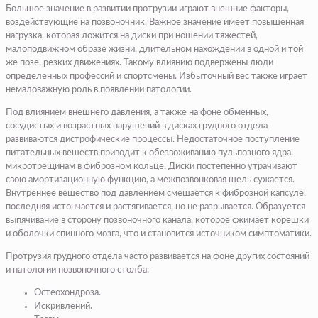
Большое значение в развитии протрузии играют внешние факторы,
воздействующие на позвоночник. Важное значение имеет повышенная
нагрузка, которая ложится на диски при ношении тяжестей,
малоподвижном образе жизни, длительном нахождении в одной и той
же позе, резких движениях. Такому влиянию подвержены люди
определенных профессий и спортсмены. Избыточный вес также играет
немаловажную роль в появлении патологии.
Под влиянием внешнего давления, а также на фоне обменных,
сосудистых и возрастных нарушений в дисках грудного отдела
развиваются дистрофические процессы. Недостаточное поступление
питательных веществ приводит к обезвоживанию пульпозного ядра,
микротрещинам в фиброзном кольце. Диски постепенно утрачивают
свою амортизационную функцию, а межпозвонковая щель сужается.
Внутреннее вещество под давлением смещается к фиброзной капсуле,
последняя истончается и растягивается, но не разрывается. Образуется
выпячивание в сторону позвоночного канала, которое сжимает корешки
и оболочки спинного мозга, что и становится источником симптоматики.
Протрузия грудного отдела часто развивается на фоне других состояний
и патологии позвоночного столба:
Остеохондроза.
Искривлений.